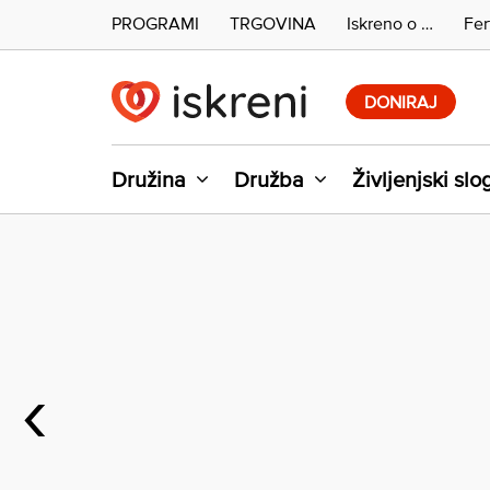
PROGRAMI
TRGOVINA
Iskreno o …
Fer
Skip
to
DONIRAJ
content
Družina
Družba
Življenjski slo
‹