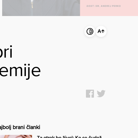
ri
demije
jbolj brani članki
Ta otrok bo živel: Ko se čudež