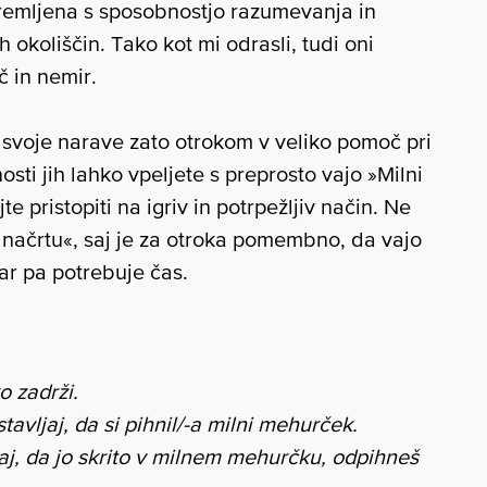
opremljena s sposobnostjo razumevanja in
 okoliščin. Tako kot mi odrasli, tudi oni
č in nemir.
 svoje narave zato otrokom v veliko pomoč pri
ti jih lahko vpeljete s preprosto vajo »Milni
ajte pristopiti na igriv in potrpežljiv način. Ne
 načrtu«, saj je za otroka pomembno, da vajo
ar pa potrebuje čas.
o zadrži.
tavljaj, da si pihnil/-a milni mehurček.
jaj, da jo skrito v milnem mehurčku, odpihneš