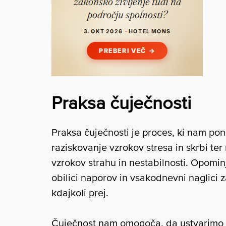
Praksa čuječnosti
Praksa čuječnosti je proces, ki nam ponu
raziskovanje vzrokov stresa in skrbi t
vzrokov strahu in nestabilnosti. Opomin
obilici naporov in vsakodnevni naglici 
kdajkoli prej.
Čuječnost nam omogoča, da ustvarimo 