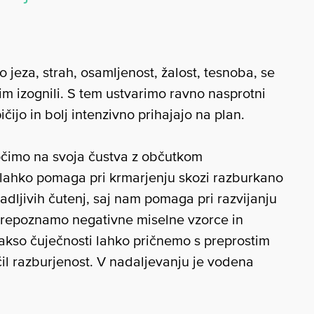
o jeza, strah, osamljenost, žalost, tesnoba, se
im izognili. S tem ustvarimo ravno nasprotni
čijo in bolj intenzivno prihajajo na plan.
čimo na svoja čustva z občutkom
i lahko pomaga pri krmarjenju skozi razburkano
adljivih čutenj, saj nam pomaga pri razvijanju
prepoznamo negativne miselne vzorce in
rakso čuječnosti lahko pričnemo s preprostim
il razburjenost. V nadaljevanju je vodena