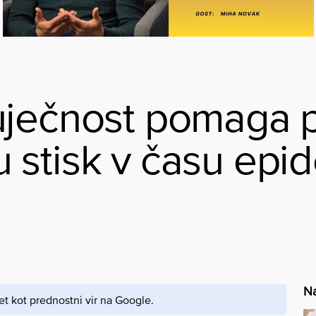
uječnost pomaga p
stisk v času epi
Na
et kot prednostni vir na Google.