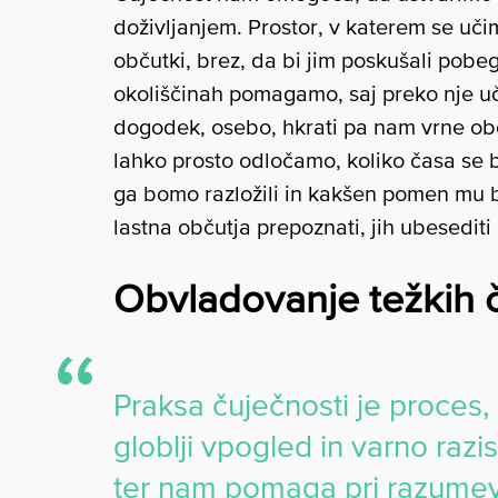
doživljanjem. Prostor, v katerem se uč
občutki, brez, da bi jim poskušali pobeg
okoliščinah pomagamo, saj preko nje uč
dogodek, osebo, hkrati pa nam vrne obč
lahko prosto odločamo, koliko časa se 
ga bomo razložili in kakšen pomen mu b
lastna občutja prepoznati, jih ubesediti i
Obvladovanje težkih č
Praksa čuječnosti je proces,
globlji vpogled in varno razi
ter nam pomaga pri razumev