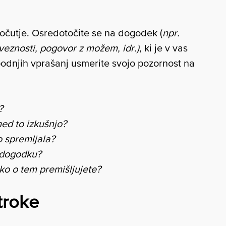
očutje. Osredotočite se na dogodek (
npr.
veznosti, pogovor z možem, idr.)
, ki je v vas
podnjih vprašanj usmerite svojo pozornost na
?
med to izkušnjo?
o spremljala?
m dogodku?
ko o tem premišljujete?
troke