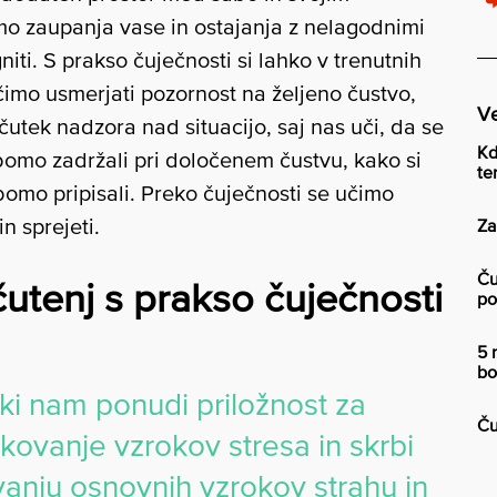
imo zaupanja vase in ostajanja z nelagodnimi
niti. S prakso čuječnosti si lahko v trenutnih
imo usmerjati pozornost na željeno čustvo,
Ve
utek nadzora nad situacijo, saj nas uči, da se
Kd
bomo zadržali pri določenem čustvu, kako si
te
omo pripisali. Preko čuječnosti se učimo
n sprejeti.
Za
Ču
utenj s prakso čuječnosti
po
5 
bo
 ki nam ponudi priložnost za
Ču
skovanje vzrokov stresa in skrbi
anju osnovnih vzrokov strahu in