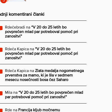
dnji komentirani članki
Rdečebradi
na
“V 20 do 25 letih bo
povprečen mlad par potreboval pomoč pri
zanositvi”
Rdeča Kapica
na
“V 20 do 25 letih bo
povprečen mlad par potreboval pomoč pri
zanositvi”
Rdeča Kapica
na
Zlata medalja nogometnega
prvenstva za mamo, ki je šla v sedmem
mesecu nosečnosti bosa čez Saharo
Mila
na
“V 20 do 25 letih bo povprečen mlad
par potreboval pomoč pri zanositvi”
Rde
na
Francija kljub močnemu