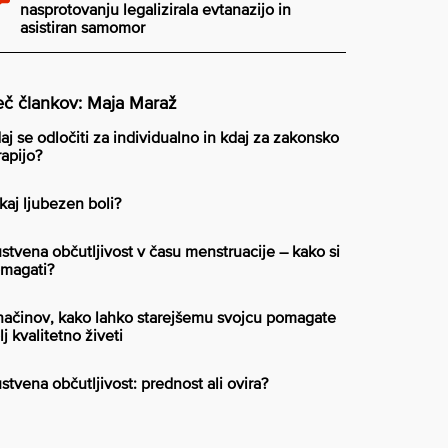
nasprotovanju legalizirala evtanazijo in
asistiran samomor
č člankov: Maja Maraž
aj se odločiti za individualno in kdaj za zakonsko
rapijo?
kaj ljubezen boli?
stvena občutljivost v času menstruacije – kako si
magati?
načinov, kako lahko starejšemu svojcu pomagate
lj kvalitetno živeti
stvena občutljivost: prednost ali ovira?