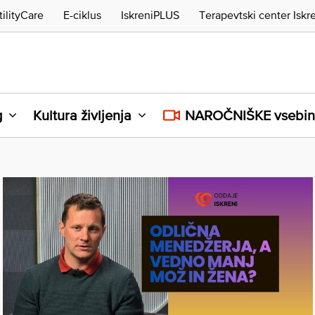
tilityCare
E-ciklus
IskreniPLUS
Terapevtski center Iskr
g
Kultura življenja
NAROČNIŠKE vsebi