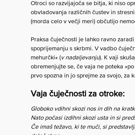
Otroci so razvijajoča se bitja, ki niso 
obvladovanja različnih čustev in stresnih
(morda celo v večji meri) občutijo nemo
Praksa čuječnosti je lahko ravno zaradi
spoprijemanju s skrbmi. V vadbo čuječnos
mehurčki« (
v nadaljevanju
). K vaji skuš
obremenjujte se, če vaja ne poteka »po
prvo spozna in jo sprejme za svojo, za k
Vaja čuječnosti za otroke:
Globoko vdihni skozi nos in dih na kratk
Nato počasi izdihni skozi usta in si preds
Če imaš težavo, ki te muči, si predstavl