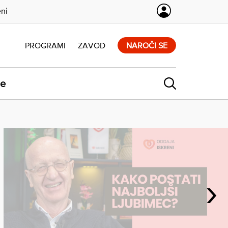
eni
PROGRAMI
ZAVOD
NAROČI SE
ne
›