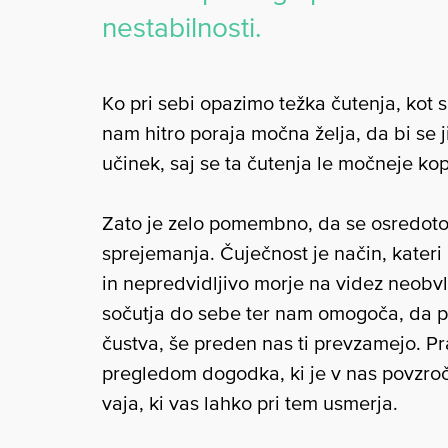
nestabilnosti.
Ko pri sebi opazimo težka čutenja, kot s
nam hitro poraja močna želja, da bi se j
učinek, saj se ta čutenja le močneje kopi
Zato je zelo pomembno, da se osredoto
sprejemanja. Čuječnost je način, kater
in nepredvidljivo morje na videz neobvl
sočutja do sebe ter nam omogoča, da 
čustva, še preden nas ti prevzamejo. P
pregledom dogodka, ki je v nas povzroč
vaja, ki vas lahko pri tem usmerja.