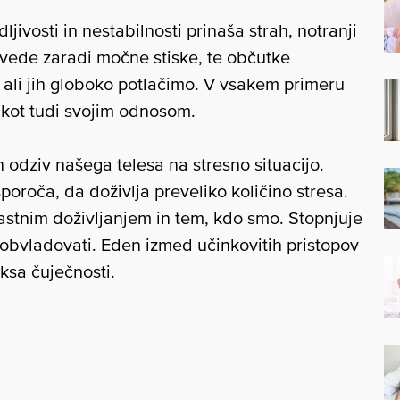
jivosti in nestabilnosti prinaša strah, notranji
vede zaradi močne stiske, te občutke
ali jih globoko potlačimo. V vsakem primeru
 kot tudi svojim odnosom.
odziv našega telesa na stresno situacijo.
oroča, da doživlja preveliko količino stresa.
astnim doživljanjem in tem, kdo smo. Stopnjuje
obvladovati. Eden izmed učinkovitih pristopov
ksa čuječnosti.