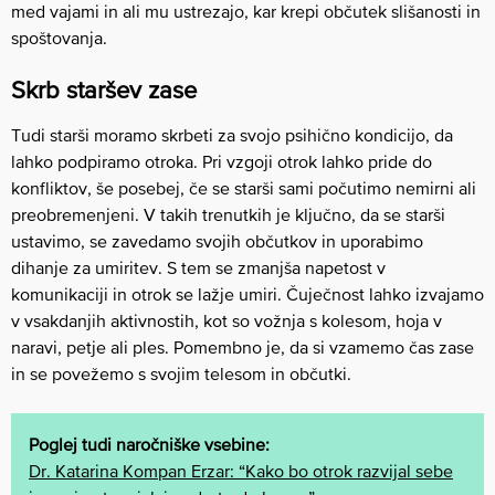
med vajami in ali mu ustrezajo, kar krepi občutek slišanosti in
spoštovanja.
Skrb staršev zase
Tudi starši moramo skrbeti za svojo psihično kondicijo, da
lahko podpiramo otroka. Pri vzgoji otrok lahko pride do
konfliktov, še posebej, če se starši sami počutimo nemirni ali
preobremenjeni. V takih trenutkih je ključno, da se starši
ustavimo, se zavedamo svojih občutkov in uporabimo
dihanje za umiritev. S tem se zmanjša napetost v
komunikaciji in otrok se lažje umiri. Čuječnost lahko izvajamo
v vsakdanjih aktivnostih, kot so vožnja s kolesom, hoja v
naravi, petje ali ples. Pomembno je, da si vzamemo čas zase
in se povežemo s svojim telesom in občutki.
Poglej tudi naročniške vsebine:
Dr. Katarina Kompan Erzar: “Kako bo otrok razvijal sebe