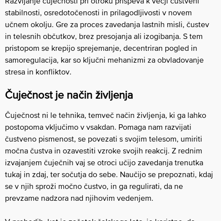
Razvijanje čuječnosti pri otroku prispeva k večji čustveni
stabilnosti, osredotočenosti in prilagodljivosti v novem
učnem okolju. Gre za proces zavedanja lastnih misli, čustev
in telesnih občutkov, brez presojanja ali izogibanja. S tem
pristopom se krepijo sprejemanje, decentriran pogled in
samoregulacija, kar so ključni mehanizmi za obvladovanje
stresa in konfliktov.
Čuječnost je način življenja
Čuječnost ni le tehnika, temveč način življenja, ki ga lahko
postopoma vključimo v vsakdan. Pomaga nam razvijati
čustveno pismenost, se povezati s svojim telesom, umiriti
močna čustva in ozavestiti vzroke svojih reakcij. Z rednim
izvajanjem čuječnih vaj se otroci učijo zavedanja trenutka
tukaj in zdaj, ter sočutja do sebe. Naučijo se prepoznati, kdaj
se v njih sproži močno čustvo, in ga regulirati, da ne
prevzame nadzora nad njihovim vedenjem.