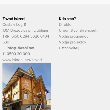
Zavod Iskreni
Kdo smo?
Cesta v Log 11
Direktor
1351 Brezovica pri Ljubljani
Uredništvo iskreni.net
TRR: SI56 0284 3026 6434
Vodja programov
639
Vodja projektov
E:
info@iskreni.net
Ustanovitelj
T:
0590 20 000
www.iskreni.net/zavod