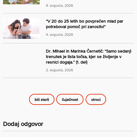
9. avgusta, 2026
“V 20 do 25 letih bo povprečen mlad par
potreboval pomoč pri zanositvi”
4. avgusta, 2026
Dr. Mihael in Marinka Černetič: “Samo sedanji
trenutek je tista točka, kjer se življenje v
resnici dogaja.” (1. del)
2. avgusta, 2026
biti starš
čuječnost
otroci
Dodaj odgovor