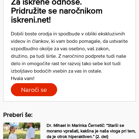
Za iskrene odnose.
Pridružite se naročnikom
iskreni.net!
Dobili boste orodja in spodbude v obliki ekskluzivnih
videov in člankov, ki vam bodo pomagale, da ustvarite
vzpodbudno okolje za vas osebno, vaš zakon,
družino, pa tudi širše. Z naročnino podprete tudi naše
delo in omogočite rast ter razvoj tako sebe kot tudi
izboljšavo bodočih vsebin za vas in ostale.
Hvala vam!
Naroči se
Preberi še:
Dr. Mihael in Marinka Černetič: “Starši se
moramo vprašati, kakšna je naša vloga pri tem,
da je otrok hiperaktiven.” (2. del)