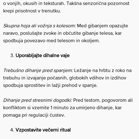
o vonjih, okusih in teksturah. Takšna senzorična pozornost
krepi prisotnost v trenutku.
Skupna hoja ali vožnja s kolesom:
Med gibanjem opazujte
naravo, poslušajte zvoke in občutite gibanje telesa, kar
spodbuja povezavo med telesom in okoljem.
Uporabljajte dihalne vaje
Trebušno dihanje pred spanjem:
Ležanje na hrbtu z roko na
trebuhu in izvajanje počasnih, globokih vdihov in izdihov
spodbuja sprostitev in lažji prehod v spanje.
Dihanje pred stresnimi dogodki:
Pred testom, pogovorom ali
konfliktom si vzemite 1 minuto za umirjeno dihanje, kar
pomaga pri regulaciji čustev.
Vzpostavite večerni ritual