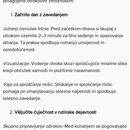
prilagojene otrokovim zmožnostim.
Začnite dan z zavedanjem
Jutranji trenutek tišine:
Pred začetkom dneva si skupaj z
otrokom vzemite 2–3 minute za tiho sedenje in opazovanje
dihanja. Ta praksa spodbuja notranjo umirjenost in
osredotočenost.
Vizualizacije:
Vodenje otroka skozi sproščujoče miselne slike
krepi občutek varnosti in pozitivne naravnanosti.
Vaje za sproščanje mišic:
Stiskanje in sproščanje mišic
pomaga pri zmanjševanju telesne napetosti in spodbuja
telesno zavedanje.
Vključite čuječnost v rutinske dejavnosti
Skupno pripravljanje obrokov:
Med kuhanjem se pogovarjajte