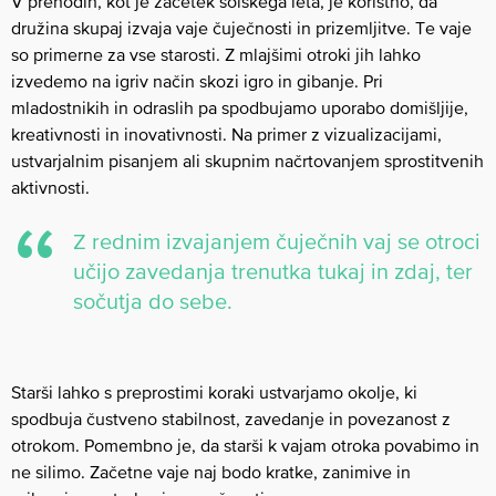
V prehodih, kot je začetek šolskega leta, je koristno, da
družina skupaj izvaja vaje čuječnosti in prizemljitve. Te vaje
so primerne za vse starosti. Z mlajšimi otroki jih lahko
izvedemo na igriv način skozi igro in gibanje. Pri
mladostnikih in odraslih pa spodbujamo uporabo domišljije,
kreativnosti in inovativnosti. Na primer z vizualizacijami,
ustvarjalnim pisanjem ali skupnim načrtovanjem sprostitvenih
aktivnosti.
Z rednim izvajanjem čuječnih vaj se otroci
učijo zavedanja trenutka tukaj in zdaj, ter
sočutja do sebe.
Starši lahko s preprostimi koraki ustvarjamo okolje, ki
spodbuja čustveno stabilnost, zavedanje in povezanost z
otrokom. Pomembno je, da starši k vajam otroka povabimo in
ne silimo. Začetne vaje naj bodo kratke, zanimive in