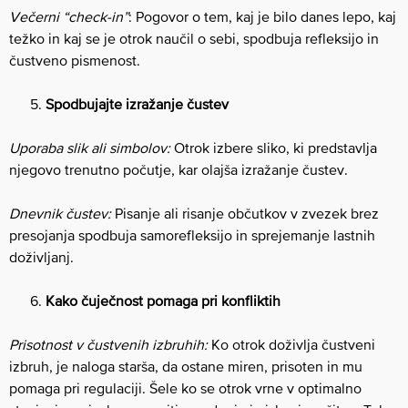
Večerni “check-in”
: Pogovor o tem, kaj je bilo danes lepo, kaj
težko in kaj se je otrok naučil o sebi, spodbuja refleksijo in
čustveno pismenost.
Spodbujajte izražanje čustev
Uporaba slik ali simbolov:
Otrok izbere sliko, ki predstavlja
njegovo trenutno počutje, kar olajša izražanje čustev.
Dnevnik čustev:
Pisanje ali risanje občutkov v zvezek brez
presojanja spodbuja samorefleksijo in sprejemanje lastnih
doživljanj.
Kako čuječnost pomaga pri konfliktih
Prisotnost v čustvenih izbruhih:
Ko otrok doživlja čustveni
izbruh, je naloga starša, da ostane miren, prisoten in mu
pomaga pri regulaciji. Šele ko se otrok vrne v optimalno