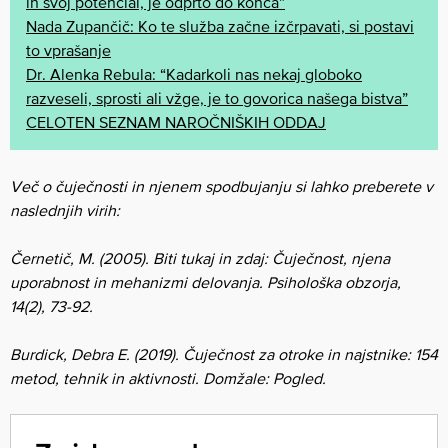
in svoj potencial, je odprto do konca”
Nada Zupančič: Ko te služba začne izčrpavati, si postavi
to vprašanje
Dr. Alenka Rebula: “Kadarkoli nas nekaj globoko
razveseli, sprosti ali vžge, je to govorica našega bistva”
CELOTEN SEZNAM NAROČNIŠKIH ODDAJ
Več o čuječnosti in njenem spodbujanju si lahko preberete v
naslednjih virih:
Černetič, M. (2005). Biti tukaj in zdaj: Čuječnost, njena
uporabnost in mehanizmi delovanja. Psihološka obzorja,
14(2), 73-92.
Burdick, Debra E. (2019). Čuječnost za otroke in najstnike: 154
metod, tehnik in aktivnosti.
Domžale: Pogled.