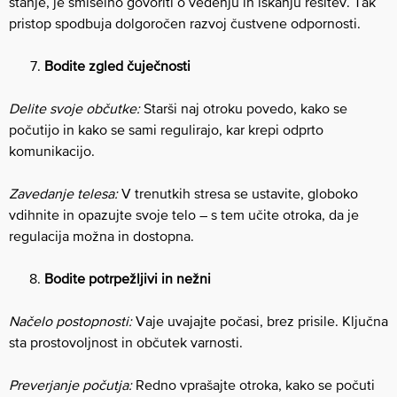
stanje, je smiselno govoriti o vedenju in iskanju rešitev. Tak
pristop spodbuja dolgoročen razvoj čustvene odpornosti.
Bodite zgled čuječnosti
Delite svoje občutke:
Starši naj otroku povedo, kako se
počutijo in kako se sami regulirajo, kar krepi odprto
komunikacijo.
Zavedanje telesa:
V trenutkih stresa se ustavite, globoko
vdihnite in opazujte svoje telo – s tem učite otroka, da je
regulacija možna in dostopna.
Bodite potrpežljivi in nežni
Načelo postopnosti:
Vaje uvajajte počasi, brez prisile. Ključna
sta prostovoljnost in občutek varnosti.
Preverjanje počutja:
Redno vprašajte otroka, kako se počuti