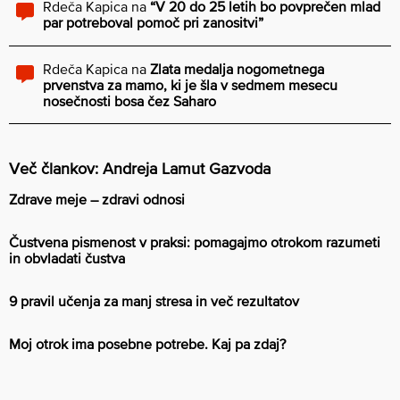
Rdeča Kapica
na
“V 20 do 25 letih bo povprečen mlad
par potreboval pomoč pri zanositvi”
Rdeča Kapica
na
Zlata medalja nogometnega
prvenstva za mamo, ki je šla v sedmem mesecu
nosečnosti bosa čez Saharo
Več člankov: Andreja Lamut Gazvoda
Zdrave meje – zdravi odnosi
Čustvena pismenost v praksi: pomagajmo otrokom razumeti
in obvladati čustva
9 pravil učenja za manj stresa in več rezultatov
Moj otrok ima posebne potrebe. Kaj pa zdaj?