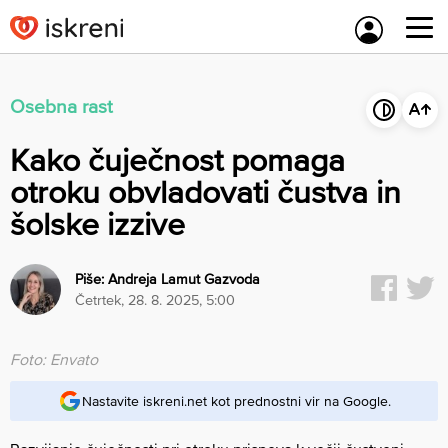
Skip
to
content
Osebna rast
Kako čuječnost pomaga
otroku obvladovati čustva in
šolske izzive
Piše:
Andreja Lamut Gazvoda
četrtek, 28. 8. 2025, 5:00
Foto: Envato
Nastavite iskreni.net kot prednostni vir na Google.