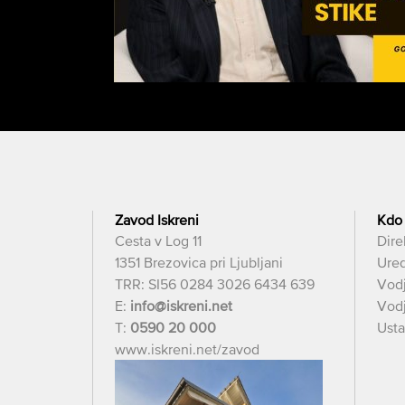
Zavod Iskreni
Kdo
Cesta v Log 11
Dire
1351 Brezovica pri Ljubljani
Ured
TRR: SI56 0284 3026 6434 639
Vod
E:
info@iskreni.net
Vodj
T:
0590 20 000
Usta
www.iskreni.net/zavod