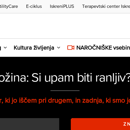
tilityCare
E-ciklus
IskreniPLUS
Terapevtski center Iskr
g
Kultura življenja
NAROČNIŠKE vsebi
ina: Si upam biti ranljiv? 
r, ki jo iščem pri drugem, in zadnja, ki smo j
Z 