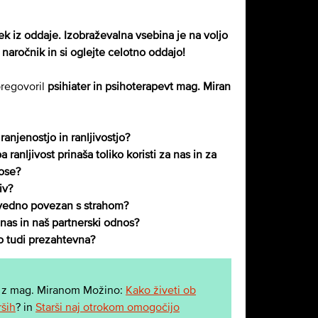
sek iz oddaje. Izobraževalna vsebina je na voljo
naročnik in si oglejte celotno oddajo!
pregovoril
psihiater in psihoterapevt mag. Miran
ranjenostjo in ranljivostjo?
a ranljivost prinaša toliko koristi za nas in za
ose?
iv?
 vedno povezan s strahom?
 nas in naš partnerski odnos?
ko tudi prezahtevna?
jo z mag. Miranom Možino:
Kako živeti ob
rših
? in
Starši naj otrokom omogočijo