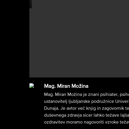
Mag. Miran Možina
Mag. Miran Možina je znani psihiater, psiho
ustanovitelj ljubljanske podružnice Univ
Dunaja. Je avtor več knjig in zagovornik t
duševnega zdravja sicer lahko težave lajša
ozdravitev moramo nagovoriti vzroke teža