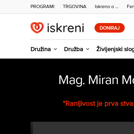
PROGRAMI
TRGOVINA
Iskreno o …
Fer
Skip
to
DONIRAJ
content
Družina
Družba
Življenjski slo
Mag. Miran Mož
"Ranljivost je prva stva