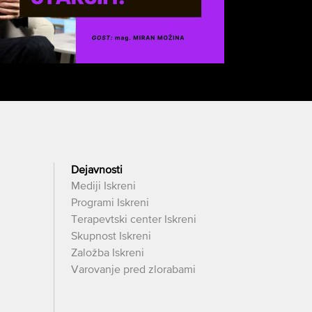
Dejavnosti
Mediji Iskreni
Programi Iskreni
Terapevtski center Iskreni
Skupnost Iskreni
Založba Iskreni
Varovanje pred zlorabami