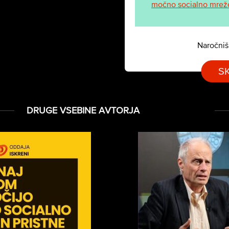
močno socialno mrežo 
Naročniš
S
DRUGE VSEBINE AVTORJA