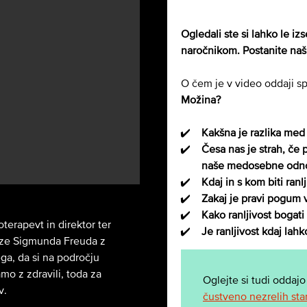
Ogledali ste si lahko le iz
naročnikom. Postanite naš 
O čem je v video oddaji s
Možina?
Kakšna je razlika med 
Česa nas je strah, če p
naše medosebne odn
Kdaj in s kom biti ranlj
Zakaj je pravi pogum
Kako ranljivost bogati
terapevt in direktor ter
Je ranljivost kdaj lah
erze Sigmunda Freuda z
ega, da si na področju
mo z zdravili, toda za
Oglejte si tudi odda
v.
čustveno nezrelih sta