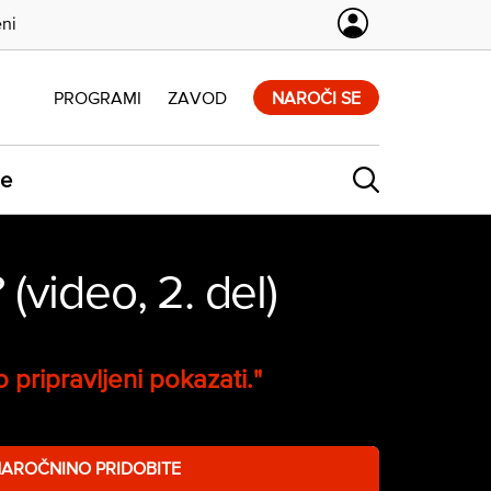
eni
PROGRAMI
ZAVOD
NAROČI SE
ne
(video, 2. del)
o pripravljeni pokazati."
NAROČNINO PRIDOBITE