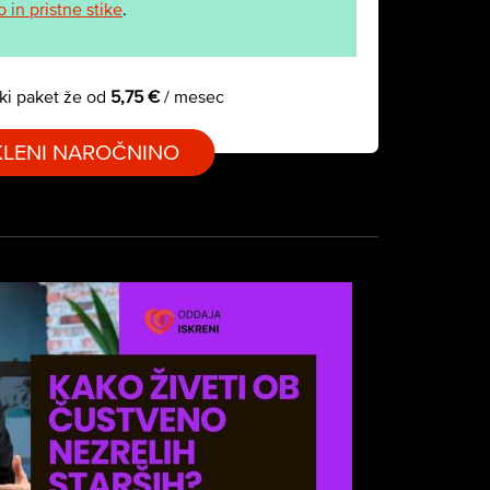
in pristne stike
.
ki paket že od
5,75 €
/ mesec
KLENI NAROČNINO