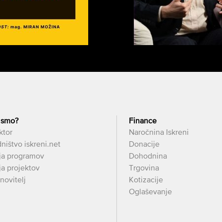
 smo?
Finance
ktor
Naročnina Iskreni
ništvo iskreni.net
Donacije
ja programov
Dohodnina
a projektov
Trgovina
novitelj
Kotizacije
Oglaševanje