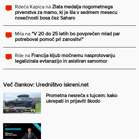
Rdeča Kapica
na
Zlata medalja nogometnega
prvenstva za mamo, ki je šla v sedmem mesecu
nosečnosti bosa čez Saharo
Mila
na
“V 20 do 25 letih bo povprečen mlad par
potreboval pomoč pri zanositvi”
Rde
na
Francija kljub močnemu nasprotovanju
legalizirala evtanazijo in asistiran samomor
Več člankov: Uredništvo iskreni.net
Prometna nesreča s tujcem: kako
ukrepati in prijaviti škodo