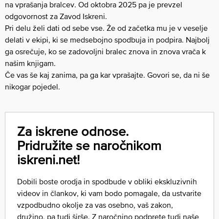
na vprašanja bralcev. Od oktobra 2025 pa je prevzel
odgovornost za Zavod Iskreni.
Pri delu želi dati od sebe vse. Že od začetka mu je v veselje
delati v ekipi, ki se medsebojno spodbuja in podpira. Najbolj
ga osrečuje, ko se zadovoljni bralec znova in znova vrača k
našim knjigam.
Če vas še kaj zanima, pa ga kar vprašajte. Govori se, da ni še
nikogar pojedel.
Za iskrene odnose.
Pridružite se naročnikom
iskreni.net!
Dobili boste orodja in spodbude v obliki ekskluzivnih
videov in člankov, ki vam bodo pomagale, da ustvarite
vzpodbudno okolje za vas osebno, vaš zakon,
družino, pa tudi širše. Z naročnino podprete tudi naše