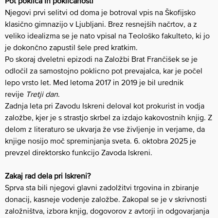
Pot poklica in poklicanosti
Njegovi prvi selitvi od doma je botroval vpis na Škofijsko
klasično gimnazijo v Ljubljani. Brez resnejših načrtov, a z
veliko idealizma se je nato vpisal na Teološko fakulteto, ki jo
je dokončno zapustil šele pred kratkim.
Po skoraj dveletni epizodi na Založbi Brat Frančišek se je
odločil za samostojno poklicno pot prevajalca, kar je počel
lepo vrsto let. Med letoma 2017 in 2019 je bil urednik
revije
Tretji dan
.
Zadnja leta pri Zavodu Iskreni deloval kot prokurist in vodja
založbe, kjer je s strastjo skrbel za izdajo kakovostnih knjig. Z
delom z literaturo se ukvarja že vse življenje in verjame, da
knjige nosijo moč spreminjanja sveta. 6. oktobra 2025 je
prevzel direktorsko funkcijo Zavoda Iskreni.
Zakaj rad dela pri Iskreni?
Sprva sta bili njegovi glavni zadolžitvi trgovina in zbiranje
donacij, kasneje vodenje založbe. Zakopal se je v skrivnosti
založništva, izbora knjig, dogovorov z avtorji in odgovarjanja