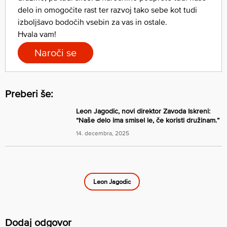
delo in omogočite rast ter razvoj tako sebe kot tudi
izboljšavo bodočih vsebin za vas in ostale.
Hvala vam!
Naroči se
Preberi še:
Leon Jagodic, novi direktor Zavoda Iskreni:
“Naše delo ima smisel le, če koristi družinam.”
14. decembra, 2025
Leon Jagodic
Dodaj odgovor