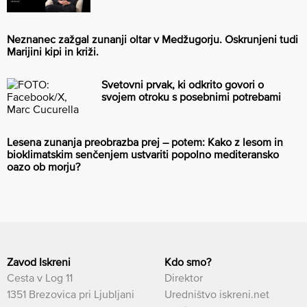
Neznanec zažgal zunanji oltar v Medžugorju. Oskrunjeni tudi
Marijini kipi in križi.
Svetovni prvak, ki odkrito govori o
svojem otroku s posebnimi potrebami
Lesena zunanja preobrazba prej – potem: Kako z lesom in
bioklimatskim senčenjem ustvariti popolno mediteransko
oazo ob morju?
Zavod Iskreni
Kdo smo?
Cesta v Log 11
Direktor
1351 Brezovica pri Ljubljani
Uredništvo iskreni.net