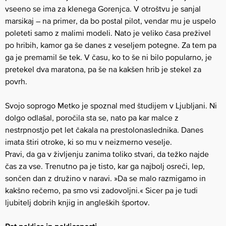
vseeno se ima za klenega Gorenjca. V otroštvu je sanjal
marsikaj – na primer, da bo postal pilot, vendar mu je uspelo
poleteti samo z malimi modeli. Nato je veliko časa preživel
po hribih, kamor ga še danes z veseljem potegne. Za tem pa
ga je premamil še tek. V času, ko to še ni bilo popularno, je
pretekel dva maratona, pa še na kakšen hrib je stekel za
povrh.
Svojo soprogo Metko je spoznal med študijem v Ljubljani. Ni
dolgo odlašal, poročila sta se, nato pa kar malce z
nestrpnostjo pet let čakala na prestolonaslednika. Danes
imata štiri otroke, ki so mu v neizmerno veselje.
Pravi, da ga v življenju zanima toliko stvari, da težko najde
čas za vse. Trenutno pa je tisto, kar ga najbolj osreči, lep,
sončen dan z družino v naravi. »Da se malo razmigamo in
kakšno rečemo, pa smo vsi zadovoljni.« Sicer pa je tudi
ljubitelj dobrih knjig in angleških športov.