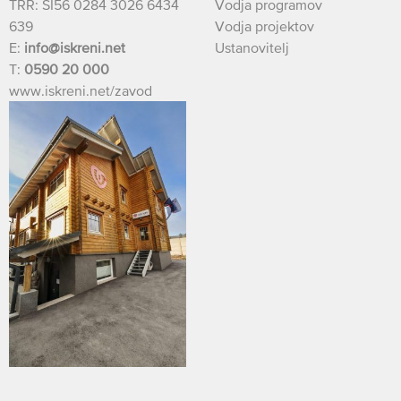
TRR: SI56 0284 3026 6434
Vodja programov
639
Vodja projektov
E:
info@iskreni.net
Ustanovitelj
T:
0590 20 000
www.iskreni.net/zavod