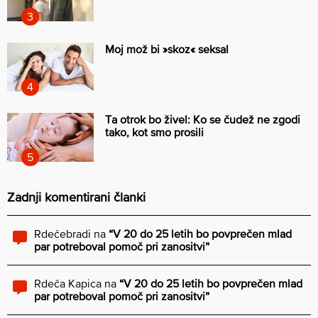
Moj mož bi »skoz« seksal
Ta otrok bo živel: Ko se čudež ne zgodi
tako, kot smo prosili
Zadnji komentirani članki
Rdečebradi
na
“V 20 do 25 letih bo povprečen mlad
par potreboval pomoč pri zanositvi”
Rdeča Kapica
na
“V 20 do 25 letih bo povprečen mlad
par potreboval pomoč pri zanositvi”