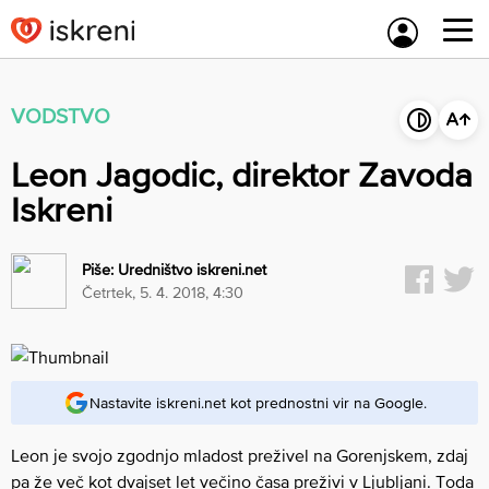
Skip
to
content
VODSTVO
Leon Jagodic, direktor Zavoda
Iskreni
Piše:
Uredništvo iskreni.net
četrtek, 5. 4. 2018, 4:30
Nastavite iskreni.net kot prednostni vir na Google.
Leon je svojo zgodnjo mladost preživel na Gorenjskem, zdaj
pa že več kot dvajset let večino časa preživi v Ljubljani. Toda