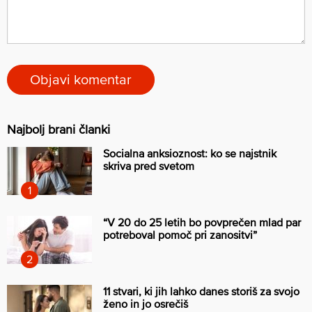
Najbolj brani članki
Socialna anksioznost: ko se najstnik
skriva pred svetom
“V 20 do 25 letih bo povprečen mlad par
potreboval pomoč pri zanositvi”
11 stvari, ki jih lahko danes storiš za svojo
ženo in jo osrečiš