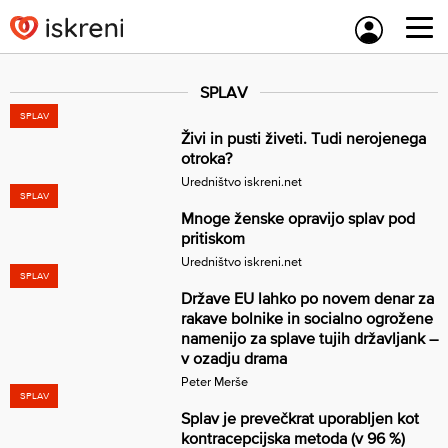
Skip
to
content
SPLAV
SPLAV
Živi in pusti živeti. Tudi nerojenega
otroka?
Uredništvo iskreni.net
SPLAV
Mnoge ženske opravijo splav pod
pritiskom
Uredništvo iskreni.net
SPLAV
Države EU lahko po novem denar za
rakave bolnike in socialno ogrožene
namenijo za splave tujih državljank –
v ozadju drama
Peter Merše
SPLAV
Splav je prevečkrat uporabljen kot
kontracepcijska metoda (v 96 %)