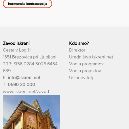
hormonska kontracepcija
Zavod Iskreni
Kdo smo?
Cesta v Log 11
Direktor
1351 Brezovica pri Ljubljani
Uredništvo iskreni.net
TRR: SI56 0284 3026 6434
Vodja programov
639
Vodja projektov
E:
info@iskreni.net
Ustanovitelj
T:
0590 20 000
www.iskreni.net/zavod