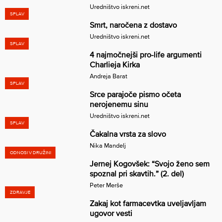
Uredništvo iskreni.net
SPLAV
Smrt, naročena z dostavo
Uredništvo iskreni.net
SPLAV
4 najmočnejši pro-life argumenti
Charlieja Kirka
Andreja Barat
SPLAV
Srce parajoče pismo očeta
nerojenemu sinu
Uredništvo iskreni.net
SPLAV
Čakalna vrsta za slovo
Nika Mandelj
ODNOSI V DRUŽINI
Jernej Kogovšek: “Svojo ženo sem
spoznal pri skavtih.” (2. del)
Peter Merše
ZDRAVJE
Zakaj kot farmacevtka uveljavljam
ugovor vesti