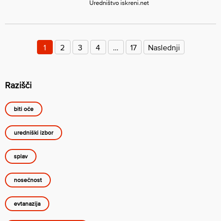
Uredništvo iskreni.net
Številčenje
prispevkov
1
2
3
4
…
17
Naslednji
Razišči
biti oče
uredniški izbor
splav
nosečnost
evtanazija