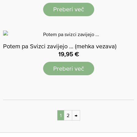
Preberi več
Potem pa Svizci zavijejo … (mehka vezava)
19,95
€
Preberi več
1
2
→