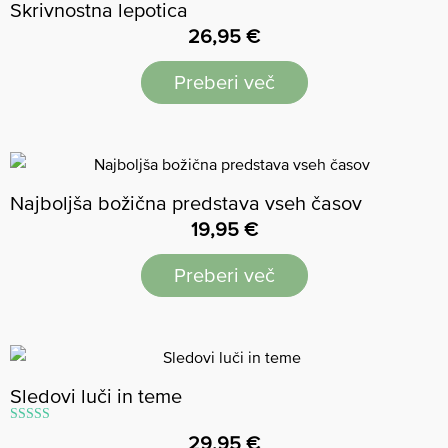
Skrivnostna lepotica
26,95
€
Preberi več
Najboljša božična predstava vseh časov
19,95
€
Preberi več
Sledovi luči in teme
Ocenjeno
29,95
€
5.00