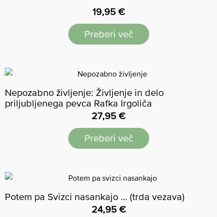
Ocenjeno
19,95
€
5.00
od 5
Preberi več
Nepozabno življenje: Življenje in delo
priljubljenega pevca Rafka Irgoliča
27,95
€
Preberi več
Potem pa Svizci nasankajo … (trda vezava)
24,95
€