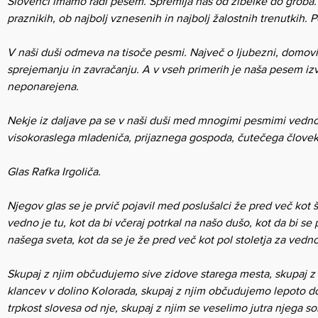
Slovenci imamo radi pesem. Spremlja nas od zibelke do groba. 
praznikih, ob najbolj vznesenih in najbolj žalostnih trenutkih. 
V naši duši odmeva na tisoče pesmi. Največ o ljubezni, domovi
sprejemanju in zavračanju. A v vseh primerih je naša pesem izvi
neponarejena.
Nekje iz daljave pa se v naši duši med mnogimi pesmimi vedno 
visokoraslega mladeniča, prijaznega gospoda, čutečega člove
Glas Rafka Irgoliča.
Njegov glas se je prvič pojavil med poslušalci že pred več kot š
vedno je tu, kot da bi včeraj potrkal na našo dušo, kot da bi s
našega sveta, kot da se je že pred več kot pol stoletja za vedno
Skupaj z njim občudujemo sive zidove starega mesta, skupaj z 
klancev v dolino Kolorada, skupaj z njim občudujemo lepoto 
trpkost slovesa od nje, skupaj z njim se veselimo jutra njega so