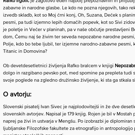
Rafko Irgolič
je zagotovo eden najbolj prepoznavnih in priljub
zabavne in narodne glasbe. Le kdo ne pozna njegovih, tako re
izvedb skladb, kot so Moj črni konj, Oh, Suzana, Deček s plani
pesmi, pa tudi izjemno lepih domačih popevk, kot so Sivi zido
je poletje in Večer v planinah, pa v naše občutje prestavljeni Be
dom, Čemu naj še živim ter seveda nepozabne narodne pesmi, 
Polje, kdo bo tebe ljubil, ter izjemne narodno-zabavne pesmi, 
Titanic in Domovina?
Ob devetdesetletnici življenja Rafko bralcem v knjigi
Nepozabn
dolgo in razgibano pevsko pot, med spomine pa prepleta tudi s
svoje poglede na zgledno družinsko življenje, ki sta ga stkala 
O avtorju:
Slovenski pisatelj Ivan Sivec je najplodovitejši in že dve desetl
slovenskih avtorjev. Napisal je 179 knjig. Rojen je bil v Mostah
naprej pa živi in ustvarja v Mengšu. Po izobrazbi je diplomiran 
ljubljanske Filozofske fakultete za etnografijo in antropologijo p