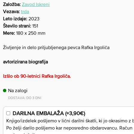
Založba:
Zavod Iskreni
Vezava:
trda
Leto izdaje:
2023
Število strani:
151
Mere:
180 x 250 mm
Življenje in delo priljubljenega pevca Rafka Irgoliča
avtorizirana biografija
Izšlo ob 90-letnici Rafka Irgoliča.
Na zalogi
DOSTAVA: DO 3 DNI
DARILNA EMBALAŽA (+3,90€)
Knjigo/izdelek pošljemo v lični darilni škatli, ki jo okrasimo z
Po želji darilo pošljemo kar neposredno obdarovancu. Račun 