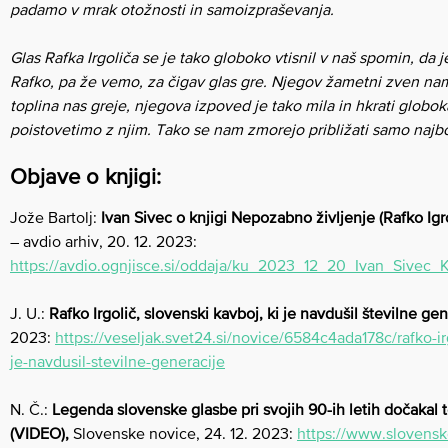
padamo v mrak otožnosti in samoizpraševanja.
Glas Rafka Irgoliča se je tako globoko vtisnil v naš spomin, da
Rafko, pa že vemo, za čigav glas gre. Njegov žametni zven na
toplina nas greje, njegova izpoved je tako mila in hkrati globok
poistovetimo z njim. Tako se nam zmorejo približati samo najbol
Objave o knjigi:
Jože Bartolj:
Ivan Sivec o knjigi Nepozabno življenje (Rafko Igro
– avdio arhiv, 20. 12. 2023:
https://avdio.ognjisce.si/oddaja/ku_2023_12_20_Ivan_Sivec_K
J. U.:
Rafko Irgolič, slovenski kavboj, ki je navdušil številne gen
2023:
https://veseljak.svet24.si/novice/6584c4ada178c/rafko-ir
je-navdusil-stevilne-generacije
N. Č.:
Legenda slovenske glasbe pri svojih 90-ih letih dočakal 
(VIDEO),
Slovenske novice, 24. 12. 2023:
https://www.slovensk