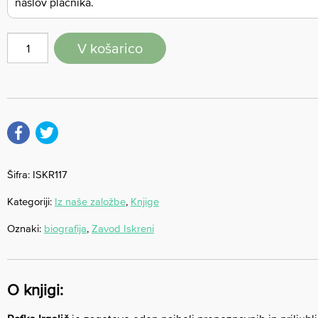
naslov plačnika.
V košarico
Šifra:
ISKR117
Kategoriji:
Iz naše založbe
,
Knjige
Oznaki:
biografija
,
Zavod Iskreni
O knjigi: