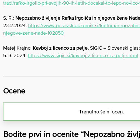
traci/rafko-irgolic-pri-svojih-90-ih-letih-docakal-to-lepo-novico
S. R.:
Nepozabno življenje Rafka Irgoliča in njegove žene Nad
23.2.2024:
https://www.posavskiobzornik.si/kultura/nepozabno-z
njegove-zene-nade-102850
Matej Krajnc:
Kavboj z licenco za petje,
SIGIC – Slovenski glas
5. 3. 2024:
https://www.sigic.si/kavboj-z-licenco-za-petje.html
Ocene
Trenutno še ni ocen.
Bodite prvi in ocenite “Nepozabno življe