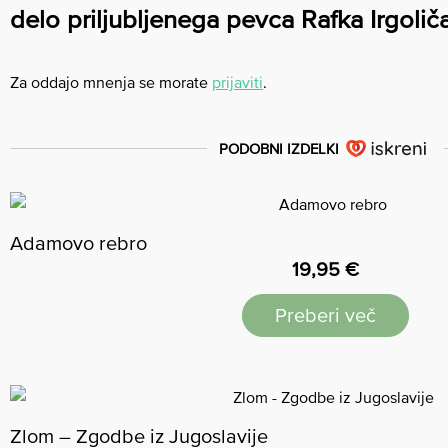
delo priljubljenega pevca Rafka Irgolič
Za oddajo mnenja se morate
prijaviti
.
PODOBNI IZDELKI
Adamovo rebro
19,95
€
Preberi več
Zlom – Zgodbe iz Jugoslavije