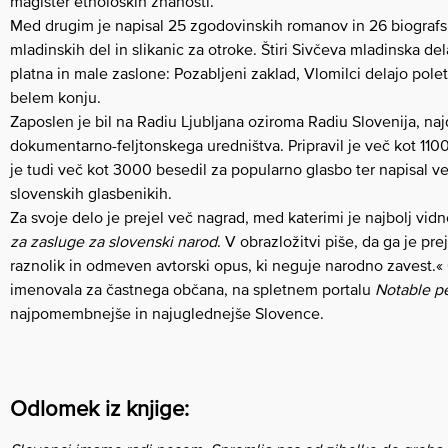
magister etnoloških znanosti.
Med drugim je napisal 25 zgodovinskih romanov in 26 biografski
mladinskih del in slikanic za otroke. Štiri Sivčeva mladinska del
platna in male zaslone: Pozabljeni zaklad, Vlomilci delajo poleti
belem konju.
Zaposlen je bil na Radiu Ljubljana oziroma Radiu Slovenija, naj
dokumentarno-feljtonskega uredništva. Pripravil je več kot 1100 
je tudi več kot 3000 besedil za popularno glasbo ter napisal v
slovenskih glasbenikih.
Za svoje delo je prejel več nagrad, med katerimi je najbolj vi
za zasluge za slovenski narod
. V obrazložitvi piše, da ga je pr
raznolik in odmeven avtorski opus, ki neguje narodno zavest.«
imenovala za častnega občana, na spletnem portalu
Notable p
najpomembnejše in najuglednejše Slovence.
Odlomek iz knjige: