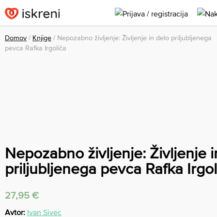
Domov
/
Knjige
/ Nepozabno življenje: Življenje in delo priljubljenega
pevca Rafka Irgoliča
Nepozabno življenje: Življenje i
priljubljenega pevca Rafka Irgol
27,95
€
Avtor:
Ivan Sivec