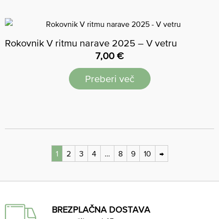
Rokovnik V ritmu narave 2025 – V vetru
7,00
€
Preberi več
1
2
3
4
…
8
9
10
→
BREZPLAČNA DOSTAVA