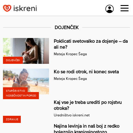
Skip
to
content
DOJENČEK
Poklicati svetovalko za dojenje – da
ali ne?
Mateja Kropec Šega
DOJENČEK
Ko se rodi otrok, ni konec sveta
Mateja Kropec Šega
STARŠEVSTVO
NOSEČNOST IN POROD
Kaj vse je treba urediti po rojstvu
otroka?
Uredništvo iskreni.net
ZDRAVJE
Najina levinja in naš boj z redko
boleznijo kraniosinostozo