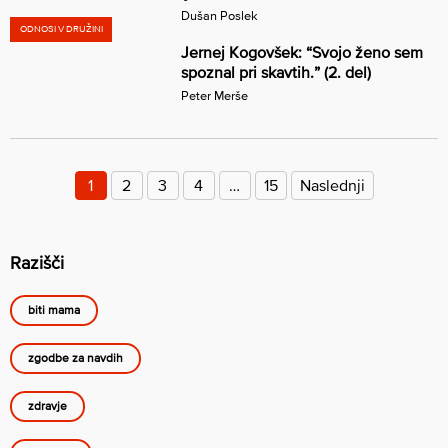
Dušan Poslek
ODNOSI V DRUŽINI
Jernej Kogovšek: “Svojo ženo sem
spoznal pri skavtih.” (2. del)
Peter Merše
Številčenje
prispevkov
1
2
3
4
…
15
Naslednji
Razišči
biti mama
zgodbe za navdih
zdravje