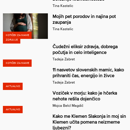
Tina Kastelic
Mojih pet porodov in najina pot
zaupanja
Tina Kastelic
KOTIČEK ZA MAME
ZDRAVJE
Čudežni eliksir zdravja, dobrega
počutja in celo inteligence
Tadeja Zabret
KOTIČEK ZA MAME
11 nasvetov slovenskih mamic, kako
prihraniti čas, energijo in živce
Tadeja Zabret
AKTUALNO
Voziček v morju: kako je hčerka
nehote rešila dojenčico
Mojca Belcl Magdič
AKTUALNO
Kako me Klemen Slakonja in moj sin
Klemen učita pomena neizmerne
ljubezni?