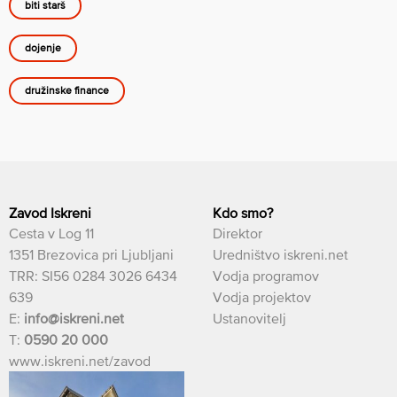
biti starš
dojenje
družinske finance
Zavod Iskreni
Kdo smo?
Cesta v Log 11
Direktor
1351 Brezovica pri Ljubljani
Uredništvo iskreni.net
TRR: SI56 0284 3026 6434
Vodja programov
639
Vodja projektov
E:
info@iskreni.net
Ustanovitelj
T:
0590 20 000
www.iskreni.net/zavod