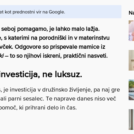
et kot prednostni vir na Google.
Na
 seboj pomagamo, je lahko malo lažja.
, s katerimi na porodniški in v materinstvu
 živček. Odgovore so prispevale mamice iz
ki
– to so njihovi iskreni, praktični nasveti.
investicija, ne luksuz.
je investicija v družinsko življenje, pa naj gre
ki ali parni sesalec. Te naprave danes niso več
moč, ki prihrani delo in čas.