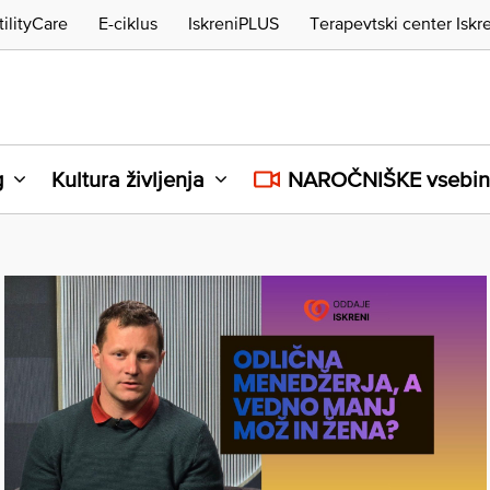
tilityCare
E-ciklus
IskreniPLUS
Terapevtski center Iskr
g
Kultura življenja
NAROČNIŠKE vsebi