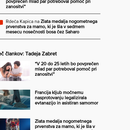
povprečen mlad par potreboval pomoč pri
zanositvi”
Rdeča Kapica
na
Zlata medalja nogometnega
prvenstva za mamo, ki je šla v sedmem
mesecu nosečnosti bosa čez Saharo
č člankov: Tadeja Zabret
“V 20 do 25 letih bo povprečen
mlad par potreboval pomoč pri
zanositvi”
Francija kljub močnemu
nasprotovanju legalizirala
evtanazijo in asistiran samomor
Zlata medalja nogometnega
prvenstva za mamo, ki je šla v