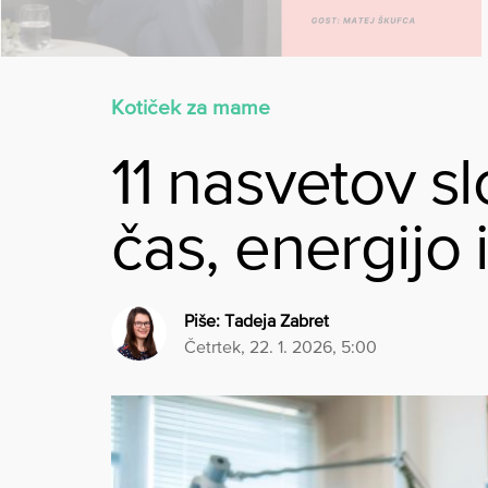
Kotiček za mame
11 nasvetov s
čas, energijo 
Piše:
Tadeja Zabret
četrtek, 22. 1. 2026, 5:00