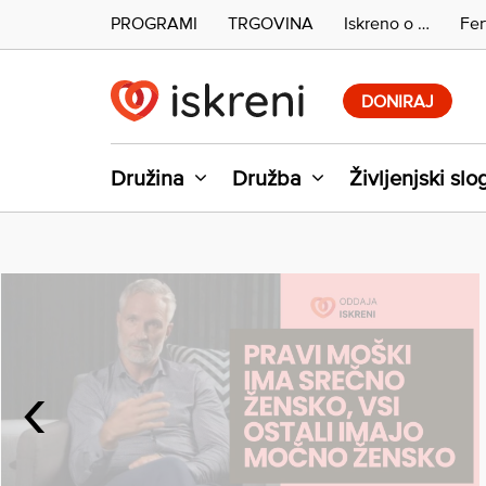
PROGRAMI
TRGOVINA
Iskreno o …
Fer
Skip
to
DONIRAJ
content
Družina
Družba
Življenjski slo
‹