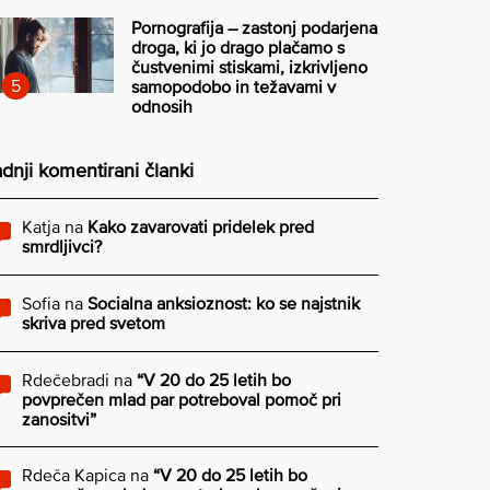
Pornografija – zastonj podarjena
droga, ki jo drago plačamo s
čustvenimi stiskami, izkrivljeno
samopodobo in težavami v
odnosih
dnji komentirani članki
Katja
na
Kako zavarovati pridelek pred
smrdljivci?
Sofia
na
Socialna anksioznost: ko se najstnik
skriva pred svetom
Rdečebradi
na
“V 20 do 25 letih bo
povprečen mlad par potreboval pomoč pri
zanositvi”
Rdeča Kapica
na
“V 20 do 25 letih bo