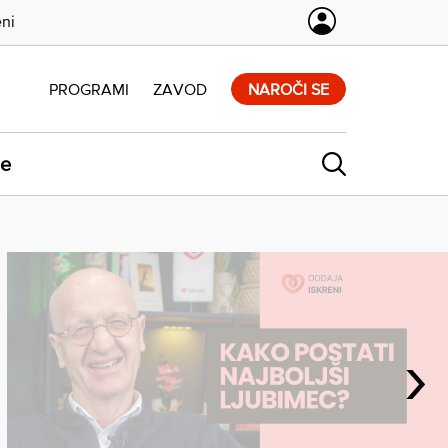
eni
PROGRAMI
ZAVOD
NAROČI SE
ne
›