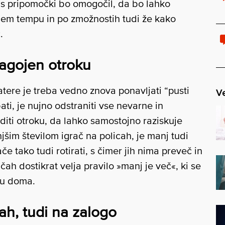
 s pripomočki bo omogočil, da bo lahko
ojem tempu in po zmožnostih tudi že kako
.
lagojen otroku
katere je treba vedno znova ponavljati “pusti
Ve
ati, je nujno odstraniti vse nevarne in
iti otroku, da lahko samostojno raziskuje
jšim številom igrač na policah, je manj tudi
e tako tudi rotirati, s čimer jih nima preveč in
račah dostikrat velja pravilo »manj je več«, ki se
ju doma.
nah, tudi na zalogo