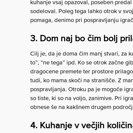
kuhanje vsaj opazoval, poseben predal
sodeloval. Poleg tega lahko otrok v sv
pomaga, denimo pri pospravljanju igrač
3. Dom naj bo čim bolj pri
Cilj je, da je doma čim manj stvari, za 
to”, “ne tega” ipd. Ko se otrok začne gib
dragocene premete ter prostore prilagod
tudi, ko mama skoči na stranišče. Z man
pospravljanja. Otroku pa je mogoče igrač
so tiste, ki so na voljo, zanimive. Pri ig
obnese še na kakšnem drugem področ
4. Kuhanje v večjih količi