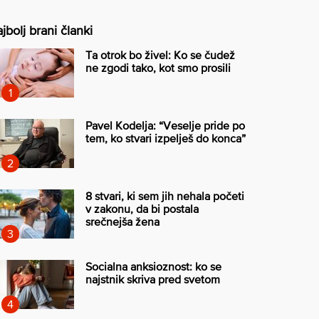
jbolj brani članki
Ta otrok bo živel: Ko se čudež
ne zgodi tako, kot smo prosili
Pavel Kodelja: “Veselje pride po
tem, ko stvari izpelješ do konca”
8 stvari, ki sem jih nehala početi
v zakonu, da bi postala
srečnejša žena
Socialna anksioznost: ko se
najstnik skriva pred svetom