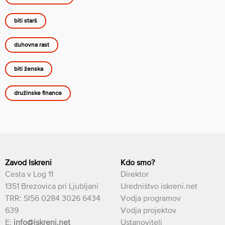
biti starš
duhovna rast
biti ženska
družinske finance
Zavod Iskreni
Kdo smo?
Cesta v Log 11
Direktor
1351 Brezovica pri Ljubljani
Uredništvo iskreni.net
TRR: SI56 0284 3026 6434
Vodja programov
639
Vodja projektov
E:
info@iskreni.net
Ustanovitelj