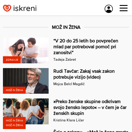
Skip
to
content
MOŽ IN ŽENA
“V 20 do 25 letih bo povprečen
mlad par potreboval pomoč pri
zanositvi”
Tadeja Zabret
ZDRAVJE
Rudi Tavčar: Zakaj vsak zakon
potrebuje vizijo (video)
Mojca Belcl Magdič
MOŽ IN ŽENA
»Preko ženske skupine odkrivam
svojo žensko lepoto« – v čem je čar
ženskih skupin
Kristina Klara Ličer
MOŽ IN ŽENA
MOŽ IN ŽENA
Šale o zakonu – »Mož in žena gresta