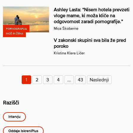
Ashley Lasta: “Nisem hotela prevzeti
vloge mame, ki moža kliče na
odgovornost zaradi pornografije.”
Mica Škoberne
PORNOGRAFIJA
MOŽ IN ŽENA
V zakonski skupini sva bila že pred
poroko
Kristina Klara Ličer
Številčenje
prispevkov
1
2
3
4
…
43
Naslednji
Razišči
intervju
Oddaje IskreniPlus