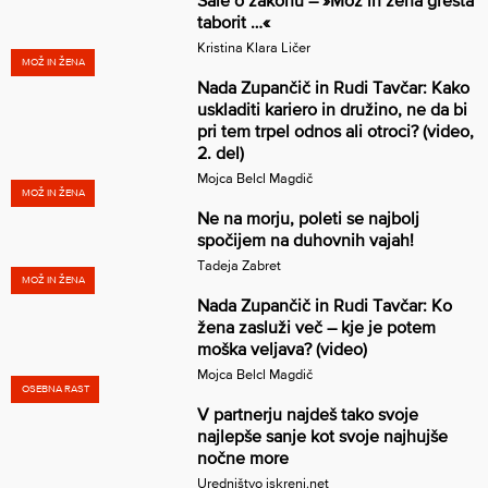
taborit …«
Kristina Klara Ličer
MOŽ IN ŽENA
Nada Zupančič in Rudi Tavčar: Kako
uskladiti kariero in družino, ne da bi
pri tem trpel odnos ali otroci? (video,
2. del)
Mojca Belcl Magdič
MOŽ IN ŽENA
Ne na morju, poleti se najbolj
spočijem na duhovnih vajah!
Tadeja Zabret
MOŽ IN ŽENA
Nada Zupančič in Rudi Tavčar: Ko
žena zasluži več – kje je potem
moška veljava? (video)
Mojca Belcl Magdič
OSEBNA RAST
V partnerju najdeš tako svoje
najlepše sanje kot svoje najhujše
nočne more
Uredništvo iskreni.net