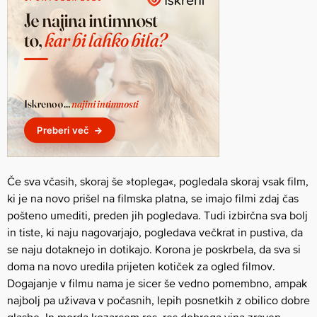
Če sva včasih, skoraj še »toplega«, pogledala skoraj vsak film,
ki je na novo prišel na filmska platna, se imajo filmi zdaj čas
pošteno umediti, preden jih pogledava. Tudi izbirčna sva bolj
in tiste, ki naju nagovarjajo, pogledava večkrat in pustiva, da
se naju dotaknejo in dotikajo. Korona je poskrbela, da sva si
doma na novo uredila prijeten kotiček za ogled filmov.
Dogajanje v filmu nama je sicer še vedno pomembno, ampak
najbolj pa uživava v počasnih, lepih posnetkih z obilico dobre
glasbe. In morda kozarcem res, res dobrega vina zraven.