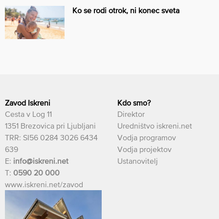
Ko se rodi otrok, ni konec sveta
Zavod Iskreni
Kdo smo?
Cesta v Log 11
Direktor
1351 Brezovica pri Ljubljani
Uredništvo iskreni.net
TRR: SI56 0284 3026 6434
Vodja programov
639
Vodja projektov
E:
info@iskreni.net
Ustanovitelj
T:
0590 20 000
www.iskreni.net/zavod