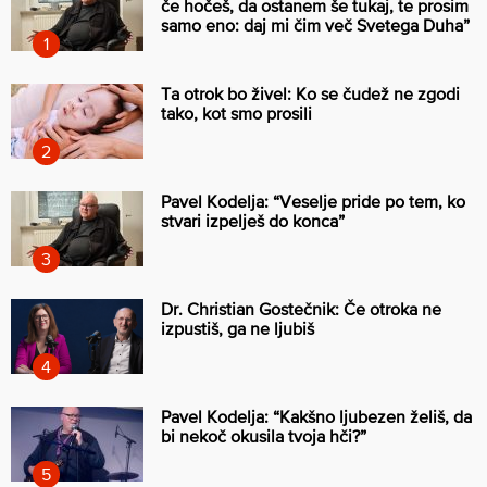
če hočeš, da ostanem še tukaj, te prosim
samo eno: daj mi čim več Svetega Duha”
Ta otrok bo živel: Ko se čudež ne zgodi
tako, kot smo prosili
Pavel Kodelja: “Veselje pride po tem, ko
stvari izpelješ do konca”
Dr. Christian Gostečnik: Če otroka ne
izpustiš, ga ne ljubiš
Pavel Kodelja: “Kakšno ljubezen želiš, da
bi nekoč okusila tvoja hči?”