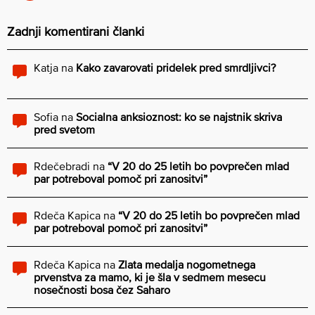
Zadnji komentirani članki
Katja
na
Kako zavarovati pridelek pred smrdljivci?
Sofia
na
Socialna anksioznost: ko se najstnik skriva
pred svetom
Rdečebradi
na
“V 20 do 25 letih bo povprečen mlad
par potreboval pomoč pri zanositvi”
Rdeča Kapica
na
“V 20 do 25 letih bo povprečen mlad
par potreboval pomoč pri zanositvi”
Rdeča Kapica
na
Zlata medalja nogometnega
prvenstva za mamo, ki je šla v sedmem mesecu
nosečnosti bosa čez Saharo