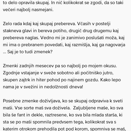
to delo opravila skupaj. In nič kolikokrat se zgodi, da so taki
večeri najbolj nasmejani.
Zelo rada kdaj kaj skupaj prebereva. Včasih v postelji
stakneva glavi in bereva potiho, drugič drug drugemu kaj
prebereva naglas. Vedno mi je zanimivo poslušati moža, kaj
mi ima o prebranem povedati, kaj razmišlja, kaj ga nagovarja
… Saj je to tudi zmenek?
Zmenki zadnjih mesecev pa so najbolj po mojem okusu.
Zgodnje vstajanje v sveže sobotno ali počitniško jutro,
skupen zajtrk in hiter pohod po najinem gozdu. Kako lepo
nama je v svežini in nedolžnosti dneva!
Posebne zmenke doživljava, ko se skupaj odpraviva k sveti
maši. Vse sorte maš sva doživela. Zaljubljene maše, ko sva
bila še fant in dekle, raztresene, ko sva bila mlada starša, ki
sta se po maši spomnila predvsem tega, kolikokrat sva s
katerim otrokom prehodila pot pod korom, spomniva se maš,