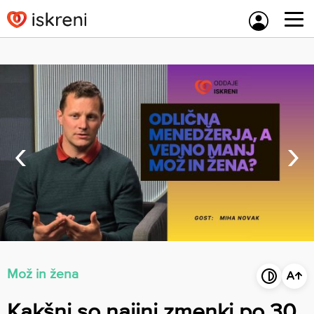
Skip
to
content
‹
›
Mož in žena
Kakšni so najini zmenki po 30