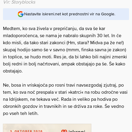
Vir: Storyblocks
Nastavite iskreni.net kot prednostni vir na Google.
Medtem, ko sva živela v prepričanju, da sva še kar
mladoporočenca, se nama je nabralo skupnih 30 let. In če
kdo misli, da tako stari zakonci (Hm, stara? Midva pa že ne!)
skupaj hodijo samo še v savno (mmm, finska savna je zakon)
in toplice, se hudo moti. Res je, da bi lahko bili najini zmenki
bolj redni in bolj načrtovani, ampak obstajajo pa še. Še kako
obstajajo.
Ne, bosa in vriskajoča po rosni travi navsezgodaj zjutraj, po
tem, ko sva noč prespala v stari »katrci« na robu odročne vasi
na Idrijskem, ne tekava več. Rada in veliko pa hodiva po
obronkih gozdov in travnikih in se drživa za roke. Še vedno
po vseh teh letih.