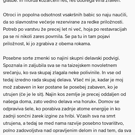
Otroci in popolna odsotnost vsakršnih babic so naju naučili,
da so slavnostne večerje rezervirane za redke priložnosti.
Potreb po varstvu že precej let ni več, hoja po restavracijah
pa se ni nikoli zares povrnila. Se pa tu in tam pojavi
priložnost, ki jo zgrabiva z obema rokama.
Posebne sorte zmenki so najini skupni delavski podvigi.
Spoznala in zaljubila sva se na taizejskem novoletnem
srečanju, ko sva skupaj zlagala neke polivinile. In vse od
tedaj izredno rada skupaj delava. Všeč mi je, kadar je moj
mož zabaven in ker postane še posebej zabaven, ko je
utrujen (če je le sit). Najin kos zemlje je precej oddaljen od
našega doma, zato vedno delava »na horuk«. Domov se
odpraviva šele, ko porabiva zadnje atome energije in ko
zadnji sončni žarek izgine za hribi. Včasih sva na smrt
utrujena, a tedaj se med nama razvije posebno tovarištvo,
polno zadovoljstva nad opravljenim delom in nad tem, da sva