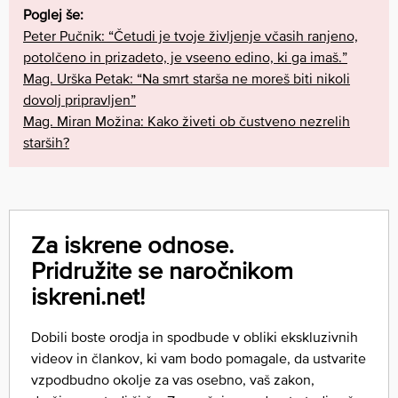
Poglej še:
Peter Pučnik: “Četudi je tvoje življenje včasih ranjeno,
potolčeno in prizadeto, je vseeno edino, ki ga imaš.”
Mag. Urška Petak: “Na smrt starša ne moreš biti nikoli
dovolj pripravljen”
Mag. Miran Možina: Kako živeti ob čustveno nezrelih
starših?
Za iskrene odnose.
Pridružite se naročnikom
iskreni.net!
Dobili boste orodja in spodbude v obliki ekskluzivnih
videov in člankov, ki vam bodo pomagale, da ustvarite
vzpodbudno okolje za vas osebno, vaš zakon,