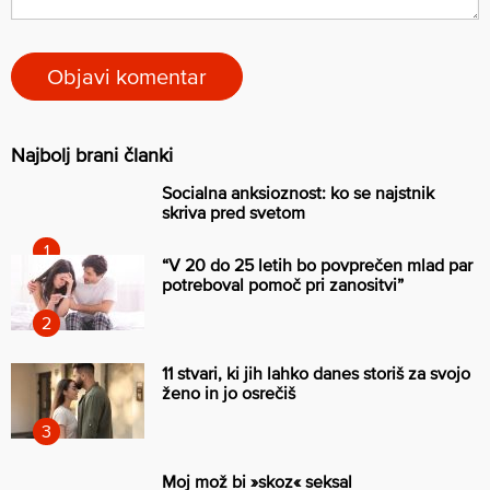
Najbolj brani članki
Socialna anksioznost: ko se najstnik
skriva pred svetom
“V 20 do 25 letih bo povprečen mlad par
potreboval pomoč pri zanositvi”
11 stvari, ki jih lahko danes storiš za svojo
ženo in jo osrečiš
Moj mož bi »skoz« seksal