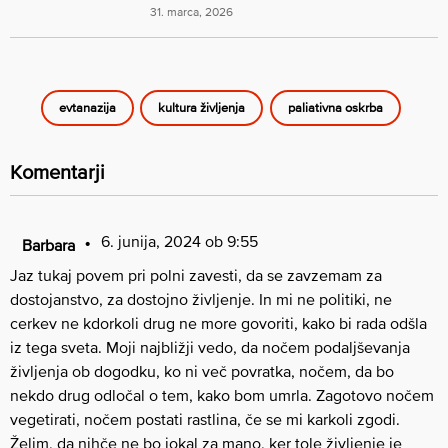
31. marca, 2026
evtanazija
kultura življenja
paliativna oskrba
Komentarji
6. junija, 2024 ob 9:55
Barbara
Jaz tukaj povem pri polni zavesti, da se zavzemam za
dostojanstvo, za dostojno življenje. In mi ne politiki, ne
cerkev ne kdorkoli drug ne more govoriti, kako bi rada odšla
iz tega sveta. Moji najbližji vedo, da nočem podaljševanja
življenja ob dogodku, ko ni več povratka, nočem, da bo
nekdo drug odločal o tem, kako bom umrla. Zagotovo nočem
vegetirati, nočem postati rastlina, če se mi karkoli zgodi.
Želim, da nihče ne bo jokal za mano, ker tole življenje je