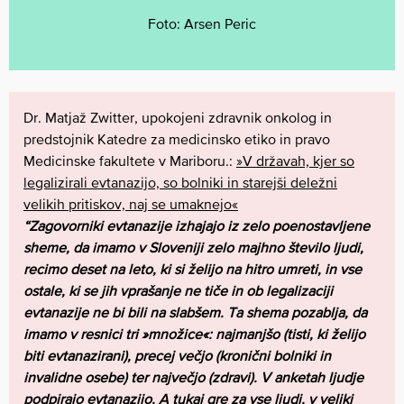
Foto: Arsen Peric
Dr. Matjaž Zwitter, upokojeni zdravnik onkolog in
predstojnik Katedre za medicinsko etiko in pravo
Medicinske fakultete v Mariboru.:
»V državah, kjer so
legalizirali evtanazijo, so bolniki in starejši deležni
velikih pritiskov, naj se umaknejo«
“Zagovorniki evtanazije izhajajo iz zelo poenostavljene
sheme, da imamo v Sloveniji zelo majhno število ljudi,
recimo deset na leto, ki si želijo na hitro umreti, in vse
ostale, ki se jih vprašanje ne tiče in ob legalizaciji
evtanazije ne bi bili na slabšem. Ta shema pozablja, da
imamo v resnici tri »množice«: najmanjšo (tisti, ki želijo
biti evtanazirani), precej večjo (kronični bolniki in
invalidne osebe) ter največjo (zdravi). V anketah ljudje
podpirajo evtanazijo. A tukaj gre za vse ljudi, v veliki