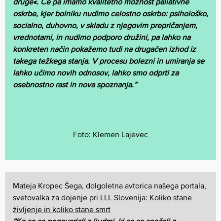
druge«. Če pa imamo kvalitetno možnost paliativne
oskrbe, kjer bolniku nudimo celostno oskrbo: psihološko,
socialno, duhovno, v skladu z njegovim prepričanjem,
vrednotami, in nudimo podporo družini, pa lahko na
konkreten način pokažemo tudi na drugačen izhod iz
takega težkega stanja. V procesu bolezni in umiranja se
lahko učimo novih odnosov, lahko smo odprti za
osebnostno rast in nova spoznanja.”
Foto: Klemen Lajevec
Mateja Kropec Šega, dolgoletna avtorica našega portala,
svetovalka za dojenje pri LLL Slovenija:
Koliko stane
življenje in koliko stane smrt