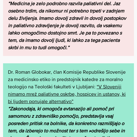
“Medicina je zelo podrobno razvila paliativni del. Jaz
osebno trdim, da nikomur ni potrebno trpeti v zadnjem
delu življenja. Imamo dovolj zdravil in dovolj postopkov
in paliativno zdravljenje je dovolj razvito, da vsakemu
lahko omogočimo dostojno smrt. Je pa to povezano s
tem, da imamo dovolj ljudi, ki lahko za tega pacienta
skrbi in mu to tudi omogoči.”
Dr. Roman Globokar, član Komisije Republike Slovenije
za medicinsko etiko in predstojnik katedre za moralno
teologijo na Teološki fakulteti v Ljubljani:
“V Sloveniji
nimamo mrež paliativne oskrbe, hospicev in ustanov, ki
bi ljudem ponujale alternativo”
“Zakonodaja, ki omogoča evtanazijo ali pomoč pri
samomoru z zdravniško pomočjo, predstavlja vsaj
posreden pritisk na bolnike, da konkretno razmišljajo o
tem, da izberejo to možnost ter s tem »odrešijo sebe in