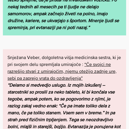
nekaj tednih ali mesecih pa ti ljudje ne delajo
samomorov, ampak začnejo živeti na polno, imajo
družine, kariere, se ukvarjajo s športom. Mnenje ljudi se
spreminja, pri evtanaziji pa ni poti nazaj.”
Snježana Veber, dolgoletna višja medicinska sestra, ki je
pri svojem delu spremljala umirajoče :
“Če svojci ne
razrešijo stvari z umirajočim, njemu otežijo zadnje ure,
sebi pa zaprejo vrata do ozdravljenja”
“Delamo si medvedjo uslugo. Iz mojih izkušenj –
starostniki so prosili za neko tableto, ki bi končala vse
tegobe, ampak potem, ko se pogovorimo z njimi, je
razlog zakaj vedno enak: “Če pa imate toliko dela z
mano, če pa toliko stanem. Vsem sem v breme.” In pa
strah pred fizičnim trpljenjem. Tega se neozdravljivo
bolni, mlajši in starejši, bojijo. Evtanazija je ponujena kot