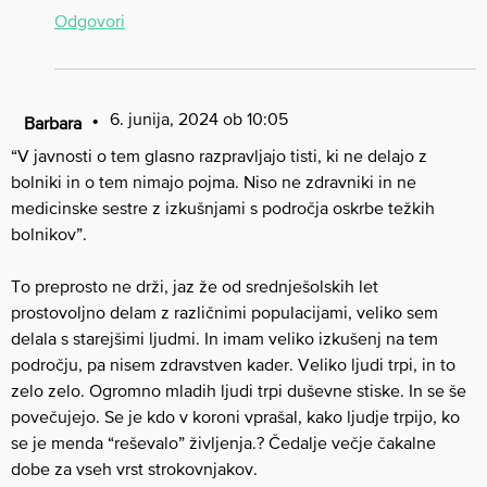
Odgovori
6. junija, 2024 ob 10:05
Barbara
“V javnosti o tem glasno razpravljajo tisti, ki ne delajo z
bolniki in o tem nimajo pojma. Niso ne zdravniki in ne
medicinske sestre z izkušnjami s področja oskrbe težkih
bolnikov”.
To preprosto ne drži, jaz že od srednješolskih let
prostovoljno delam z različnimi populacijami, veliko sem
delala s starejšimi ljudmi. In imam veliko izkušenj na tem
področju, pa nisem zdravstven kader. Veliko ljudi trpi, in to
zelo zelo. Ogromno mladih ljudi trpi duševne stiske. In se še
povečujejo. Se je kdo v koroni vprašal, kako ljudje trpijo, ko
se je menda “reševalo” življenja.? Čedalje večje čakalne
dobe za vseh vrst strokovnjakov.