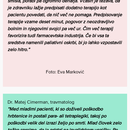
smisla, porabi pa ogromno denarja. Včasih je težava, da
je zdravniku lažje predpisati dodatno terapijo kot
pacientu povedati, da nič več ne pomaga. Predpisovanje
terapije vzame deset minut, pogovor z neozdravljivo
bolnim in njegovimi svojci pa več ur. Čim več terapij
favorizira tudi farmacevtska industrija. Če bi vsa ta
sredstva namenili paliativni oskrbi, bi jo lahko vzpostavili
zelo hitro.”
Foto: Eva Markovič
Dr. Matej Cimerman, travmatolog
“Med mladimi pacienti, ki so doživeli poškodbo
hrbtenice in postali para- ali tetraplegiki, takoj po
poškodbi velik del izrazi željo po smrti. Mlad človek zelo
težko sprejme, da je pristal na invalidskem vozičku. Po