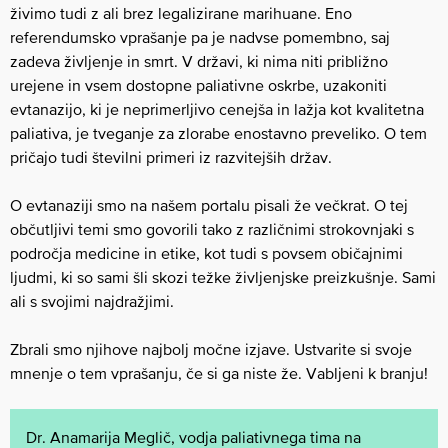
živimo tudi z ali brez legalizirane marihuane. Eno
referendumsko vprašanje pa je nadvse pomembno, saj
zadeva življenje in smrt. V državi, ki nima niti približno
urejene in vsem dostopne paliativne oskrbe, uzakoniti
evtanazijo, ki je neprimerljivo cenejša in lažja kot kvalitetna
paliativa, je tveganje za zlorabe enostavno preveliko. O tem
pričajo tudi številni primeri iz razvitejših držav.
O evtanaziji smo na našem portalu pisali že večkrat. O tej
občutljivi temi smo govorili tako z različnimi strokovnjaki s
področja medicine in etike, kot tudi s povsem običajnimi
ljudmi, ki so sami šli skozi težke življenjske preizkušnje. Sami
ali s svojimi najdražjimi.
Zbrali smo njihove najbolj močne izjave. Ustvarite si svoje
mnenje o tem vprašanju, če si ga niste že. Vabljeni k branju!
Dr. Anamarija Meglič, vodja paliativnega tima na