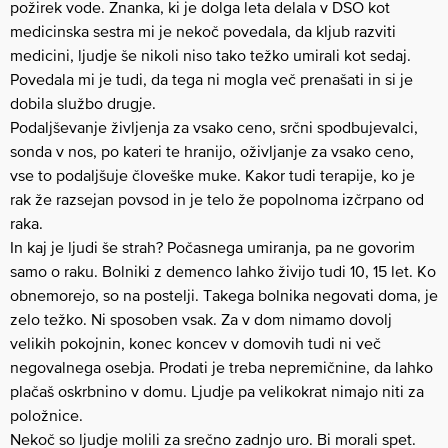
požirek vode. Znanka, ki je dolga leta delala v DSO kot
medicinska sestra mi je nekoč povedala, da kljub razviti
medicini, ljudje še nikoli niso tako težko umirali kot sedaj.
Povedala mi je tudi, da tega ni mogla več prenašati in si je
dobila službo drugje.
Podaljševanje življenja za vsako ceno, srčni spodbujevalci,
sonda v nos, po kateri te hranijo, oživljanje za vsako ceno,
vse to podaljšuje človeške muke. Kakor tudi terapije, ko je
rak že razsejan povsod in je telo že popolnoma izčrpano od
raka.
In kaj je ljudi še strah? Počasnega umiranja, pa ne govorim
samo o raku. Bolniki z demenco lahko živijo tudi 10, 15 let. Ko
obnemorejo, so na postelji. Takega bolnika negovati doma, je
zelo težko. Ni sposoben vsak. Za v dom nimamo dovolj
velikih pokojnin, konec koncev v domovih tudi ni več
negovalnega osebja. Prodati je treba nepremičnine, da lahko
plačaš oskrbnino v domu. Ljudje pa velikokrat nimajo niti za
položnice.
Nekoč so ljudje molili za srečno zadnjo uro. Bi morali spet.