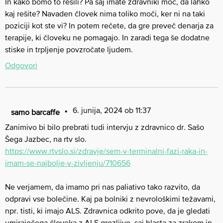
In kako bomo to rešili? Pa saj imate zdravniki moč, da lahko
kaj rešite? Navaden človek nima toliko moči, ker ni na taki
poziciji kot ste vi? In potem rečete, da gre preveč denarja za
terapije, ki človeku ne pomagajo. In zaradi tega še dodatne
stiske in trpljenje povzročate ljudem.
Odgovori
6. junija, 2024 ob 11:37
samo barcaffe
Zanimivo bi bilo prebrati tudi intervju z zdravnico dr. Sašo
Šega Jazbec, na rtv slo.
https://www.rtvslo.si/zdravje/sem-v-terminalni-fazi-raka-in-
imam-se-najbolje-v-zivljenju/710656
Ne verjamem, da imamo pri nas paliativo tako razvito, da
odpravi vse bolečine. Kaj pa bolniki z nevrološkimi težavami,
npr. tisti, ki imajo ALS. Zdravnica odkrito pove, da je gledati
umirajočega človeka z ALS grozljivo, saj hlasta za zrakom in