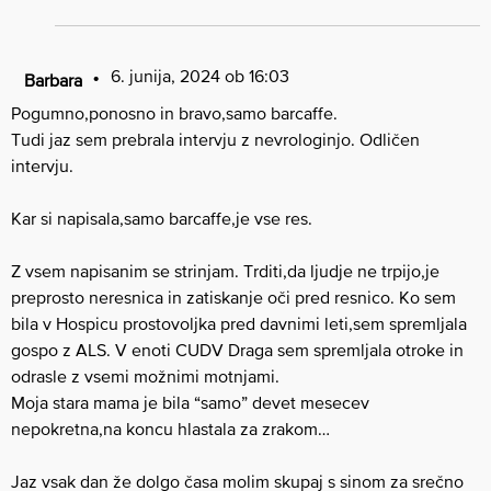
6. junija, 2024 ob 16:03
Barbara
Pogumno,ponosno in bravo,samo barcaffe.
Tudi jaz sem prebrala intervju z nevrologinjo. Odličen
intervju.
Kar si napisala,samo barcaffe,je vse res.
Z vsem napisanim se strinjam. Trditi,da ljudje ne trpijo,je
preprosto neresnica in zatiskanje oči pred resnico. Ko sem
bila v Hospicu prostovoljka pred davnimi leti,sem spremljala
gospo z ALS. V enoti CUDV Draga sem spremljala otroke in
odrasle z vsemi možnimi motnjami.
Moja stara mama je bila “samo” devet mesecev
nepokretna,na koncu hlastala za zrakom…
Jaz vsak dan že dolgo časa molim skupaj s sinom za srečno