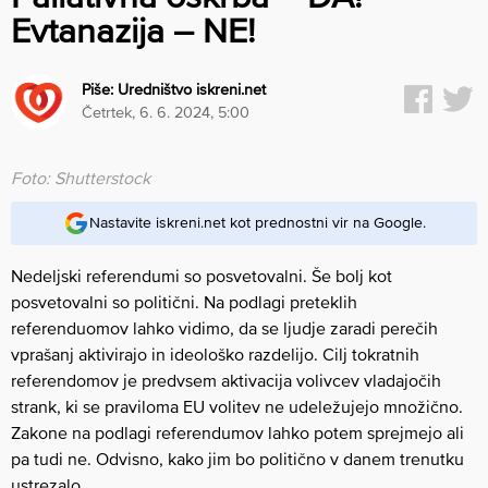
Evtanazija – NE!
Piše:
Uredništvo iskreni.net
četrtek, 6. 6. 2024, 5:00
Foto: Shutterstock
Nastavite iskreni.net kot prednostni vir na Google.
Nedeljski referendumi so posvetovalni. Še bolj kot
posvetovalni so politični. Na podlagi preteklih
referenduomov lahko vidimo, da se ljudje zaradi perečih
vprašanj aktivirajo in ideološko razdelijo. Cilj tokratnih
referendomov je predvsem aktivacija volivcev vladajočih
strank, ki se praviloma EU volitev ne udeležujejo množično.
Zakone na podlagi referendumov lahko potem sprejmejo ali
pa tudi ne. Odvisno, kako jim bo politično v danem trenutku
ustrezalo.