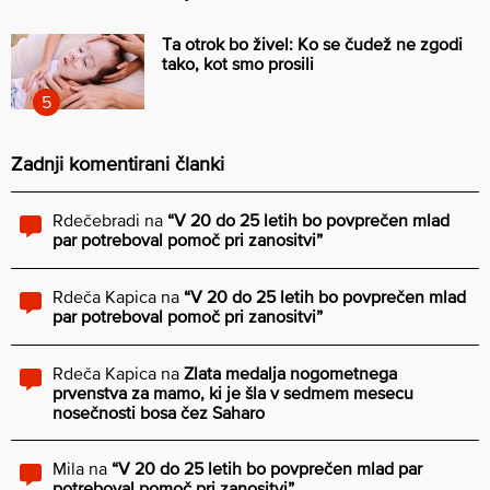
Ta otrok bo živel: Ko se čudež ne zgodi
tako, kot smo prosili
Zadnji komentirani članki
Rdečebradi
na
“V 20 do 25 letih bo povprečen mlad
par potreboval pomoč pri zanositvi”
Rdeča Kapica
na
“V 20 do 25 letih bo povprečen mlad
par potreboval pomoč pri zanositvi”
Rdeča Kapica
na
Zlata medalja nogometnega
prvenstva za mamo, ki je šla v sedmem mesecu
nosečnosti bosa čez Saharo
Mila
na
“V 20 do 25 letih bo povprečen mlad par
potreboval pomoč pri zanositvi”