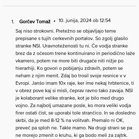
10. junija, 2024 ob 12:54
Gorčev Tomaž
Saj niso strokovni. Pretežno se objavljajo teme
prepisane s tujih cerkevnih portalov. So zgolj glasilo
stranke NSI. Uravnoteženosti tu ni. Če vodja stranke
brez da z očesom trene kontinuirano in periodično laže
vkamero, potem ne more biti drugače niti nižje po
hierarhiji. Ko govori o pobijanju zdravih, potem se
neham z njim menit. Zdaj bo trosil svoje resnice v v
Evropi. Janšo imam 10x raje, ker ime nekaj hrbtenice, ti
v obrez pove kaj si misli, čeprav ravno tako zavaja. NSI
je kolaborant velike stranke, kot je bilo med drugo
vojno. Za najbolj umazane posle, ko mora veliki vodja
firer ostati čist, se uporabi tole strančico. In se dosledno
skrbi, da je med 8-12 % na volitvah. Premalo ni OK,
preveč pa sploh ne. Takle mamo. Na drugi strani se pa
ne morejo zmenit o kruhu, ki ga bodo meli za zajtrk.