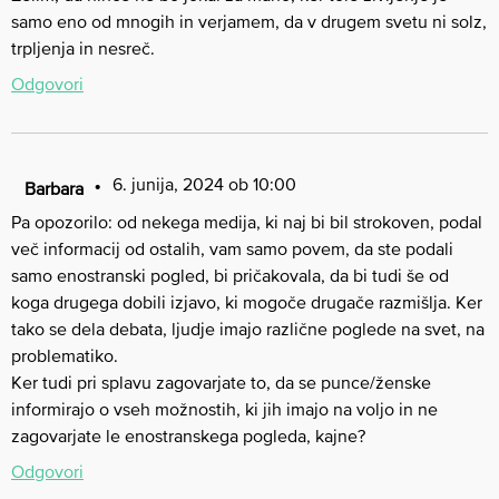
samo eno od mnogih in verjamem, da v drugem svetu ni solz,
trpljenja in nesreč.
Odgovori
6. junija, 2024 ob 10:00
Barbara
Pa opozorilo: od nekega medija, ki naj bi bil strokoven, podal
več informacij od ostalih, vam samo povem, da ste podali
samo enostranski pogled, bi pričakovala, da bi tudi še od
koga drugega dobili izjavo, ki mogoče drugače razmišlja. Ker
tako se dela debata, ljudje imajo različne poglede na svet, na
problematiko.
Ker tudi pri splavu zagovarjate to, da se punce/ženske
informirajo o vseh možnostih, ki jih imajo na voljo in ne
zagovarjate le enostranskega pogleda, kajne?
Odgovori