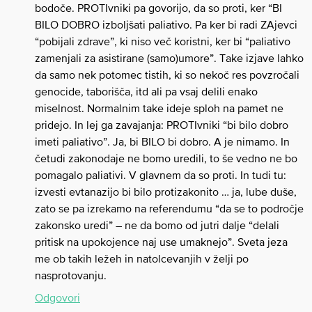
bodoče. PROTIvniki pa govorijo, da so proti, ker “BI
BILO DOBRO izboljšati paliativo. Pa ker bi radi ZAjevci
“pobijali zdrave”, ki niso več koristni, ker bi “paliativo
zamenjali za asistirane (samo)umore”. Take izjave lahko
da samo nek potomec tistih, ki so nekoč res povzročali
genocide, taborišča, itd ali pa vsaj delili enako
miselnost. Normalnim take ideje sploh na pamet ne
pridejo. In lej ga zavajanja: PROTIvniki “bi bilo dobro
imeti paliativo”. Ja, bi BILO bi dobro. A je nimamo. In
četudi zakonodaje ne bomo uredili, to še vedno ne bo
pomagalo paliativi. V glavnem da so proti. In tudi tu:
izvesti evtanazijo bi bilo protizakonito … ja, lube duše,
zato se pa izrekamo na referendumu “da se to področje
zakonsko uredi” – ne da bomo od jutri dalje “delali
pritisk na upokojence naj use umaknejo”. Sveta jeza
me ob takih ležeh in natolcevanjih v želji po
nasprotovanju.
Odgovori