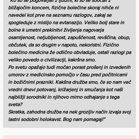
“Ko so se pogovarjali z ljudmi, ki so se soočali z
bližajočim koncem, fizične bolečine skoraj nihče ni
navedel kot prve na seznamu razlogov, zakaj se
spogleduje z mislijo na evtanazijo. Veliko bolj stare in
bolne k umetni prekinitvi življenja nagovarja
osamljenost, neljubljenost, zapuščenost, revščina, obup,
občutek, da so drugim v napoto, nekoristni. Fizično
bolečino medicina že odlično obvladuje, ostali razlogi pa
veliko povedo o civilizaciji, kakršna smo.
Po svetu opažajo tudi močan porast prošenj in izvedenih
umorov z medicinsko pomočjo v času pred počitnicami
in božičnimi prazniki. Kakšna družba smo, če so nam več
vredni dnevi potovanj, križarjenj in smučanja kot naši
najbližji sorodniki in njihovo mirno odhajanje s tega
sveta?
Skratka, zahodna družba na nek grozljiv način izvaja svoj
lastni sodobni holokavst. Bog nam pomagaj!”