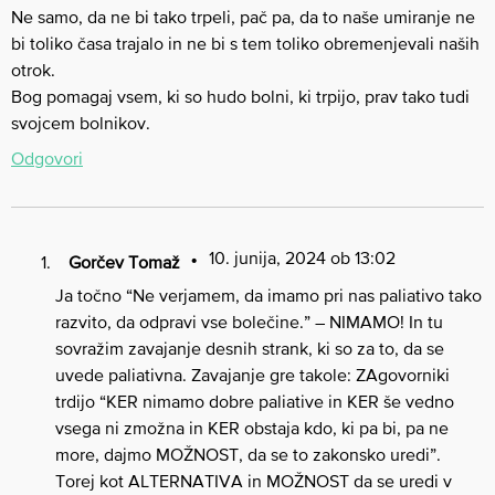
Ne samo, da ne bi tako trpeli, pač pa, da to naše umiranje ne
bi toliko časa trajalo in ne bi s tem toliko obremenjevali naših
otrok.
Bog pomagaj vsem, ki so hudo bolni, ki trpijo, prav tako tudi
svojcem bolnikov.
Odgovori
10. junija, 2024 ob 13:02
Gorčev Tomaž
Ja točno “Ne verjamem, da imamo pri nas paliativo tako
razvito, da odpravi vse bolečine.” – NIMAMO! In tu
sovražim zavajanje desnih strank, ki so za to, da se
uvede paliativna. Zavajanje gre takole: ZAgovorniki
trdijo “KER nimamo dobre paliative in KER še vedno
vsega ni zmožna in KER obstaja kdo, ki pa bi, pa ne
more, dajmo MOŽNOST, da se to zakonsko uredi”.
Torej kot ALTERNATIVA in MOŽNOST da se uredi v