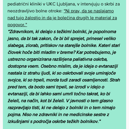
pediatrični kliniki v UKC Ljubljana, v intervjuju o skrbi za
neozdravljivo bolne otroke:
“Ni prav, da se naslajamo
nad tujo žalostjo in da je bolečina drugih le material za
pogovor.”
“Zdravnikom, ki delajo s težkimi bolniki, je popolnoma
jasno, da bi tak zakon, če bi bil sprejet, prinesel veliko
slabega, zlorab, pritiskov na starejše bolnike. Kateri stari
človek hoče biti mladim v breme? Kar potrebujemo, je
ustrezno organizirana razširjena paliativna oskrba,
dostopna vsem. Osebno mislim, da je ideja o evtanaziji
nastala iz strahu ljudi, ki so oskrbovali svoje umirajoče
svojce, ki so trpeli, morda tudi zaradi osamljenosti. Strah
pred tem, da bodo sami trpeli, se izrodi v idejo o
evtanaziji, da bi lahko sami umrli točno takrat, ko bi
želeli, na način, kot bi želeli. V javnosti o tem glasno
razpravljajo tisti, ki ne delajo z bolniki in o tem nimajo
pojma. Niso ne zdravniki in ne medicinske sestre z
izkušnjami s področja oskrbe težkih bolnikov.”