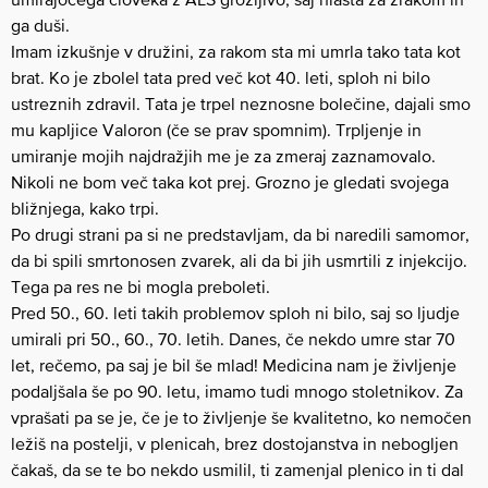
ga duši.
Imam izkušnje v družini, za rakom sta mi umrla tako tata kot
brat. Ko je zbolel tata pred več kot 40. leti, sploh ni bilo
ustreznih zdravil. Tata je trpel neznosne bolečine, dajali smo
mu kapljice Valoron (če se prav spomnim). Trpljenje in
umiranje mojih najdražjih me je za zmeraj zaznamovalo.
Nikoli ne bom več taka kot prej. Grozno je gledati svojega
bližnjega, kako trpi.
Po drugi strani pa si ne predstavljam, da bi naredili samomor,
da bi spili smrtonosen zvarek, ali da bi jih usmrtili z injekcijo.
Tega pa res ne bi mogla preboleti.
Pred 50., 60. leti takih problemov sploh ni bilo, saj so ljudje
umirali pri 50., 60., 70. letih. Danes, če nekdo umre star 70
let, rečemo, pa saj je bil še mlad! Medicina nam je življenje
podaljšala še po 90. letu, imamo tudi mnogo stoletnikov. Za
vprašati pa se je, če je to življenje še kvalitetno, ko nemočen
ležiš na postelji, v plenicah, brez dostojanstva in nebogljen
čakaš, da se te bo nekdo usmilil, ti zamenjal plenico in ti dal