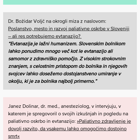
Dr. Božidar Voljč na okrogli miza z naslovom:
Poslanstvo, mesto in razvoj paliativne oskrbe v Sloveniji
– ali res potrebujemo evtanazijo?
“Evtanazija je lažni humanizem. Slovenskim bolnikom
lahko ponudimo mnogo več kot le evtanazijo ali
samomor z zdravniško pomočjo. Z visokim strokovnim
znanjem, s celostnim pristopom do bolnika in njegovih
svojcev lahko dosežemo dostojanstveno umiranje v
okolju, ki je za bolnika najbolj primerno.”
Janez Dolinar, dr. med., anesteziolog, v intervjuju, v
katerem je spregovoril o svojih izkušnjah in pogledu na
paliativno oskrbo in evtanazijo:
»Paliativno zdravljenje je
dovolj razvito, da vsakemu lahko omogočimo dostojno
smrt«