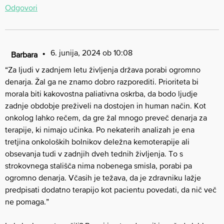
Odgovori
6. junija, 2024 ob 10:08
Barbara
“Za ljudi v zadnjem letu življenja država porabi ogromno
denarja. Žal ga ne znamo dobro razporediti. Prioriteta bi
morala biti kakovostna paliativna oskrba, da bodo ljudje
zadnje obdobje preživeli na dostojen in human način. Kot
onkolog lahko rečem, da gre žal mnogo preveč denarja za
terapije, ki nimajo učinka. Po nekaterih analizah je ena
tretjina onkoloških bolnikov deležna kemoterapije ali
obsevanja tudi v zadnjih dveh tednih življenja. To s
strokovnega stališča nima nobenega smisla, porabi pa
ogromno denarja. Včasih je težava, da je zdravniku lažje
predpisati dodatno terapijo kot pacientu povedati, da nič več
ne pomaga.”