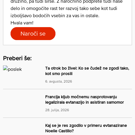
družino, pa tudi širše. Z naročnino podprete tudi naše
delo in omogočite rast ter razvoj tako sebe kot tudi
izboljšavo bodočih vsebin za vas in ostale.
Hvala vam!
Naroči se
Preberi še:
Ta otrok bo živel: Ko se čudež ne zgodi tako,
kot smo prosili
6. avgusta, 2026
Francija kljub močnemu nasprotovanju
legalizirala evtanazijo in asistiran samomor
28. julija, 2026
Kaj se je res zgodilo v primeru evtanazirane
Noelie Castillo?