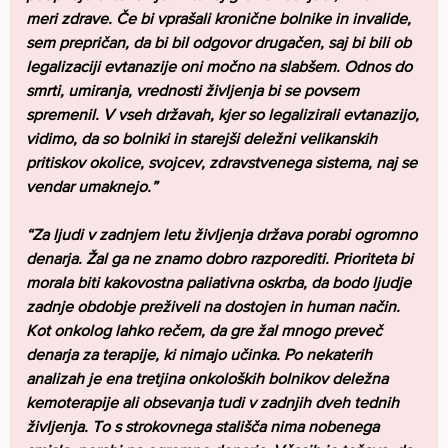
meri zdrave. Če bi vprašali kronične bolnike in invalide,
sem prepričan, da bi bil odgovor drugačen, saj bi bili ob
legalizaciji evtanazije oni močno na slabšem. Odnos do
smrti, umiranja, vrednosti življenja bi se povsem
spremenil. V vseh državah, kjer so legalizirali evtanazijo,
vidimo, da so bolniki in starejši deležni velikanskih
pritiskov okolice, svojcev, zdravstvenega sistema, naj se
vendar umaknejo.”
“Za ljudi v zadnjem letu življenja država porabi ogromno
denarja. Žal ga ne znamo dobro razporediti. Prioriteta bi
morala biti kakovostna paliativna oskrba, da bodo ljudje
zadnje obdobje preživeli na dostojen in human način.
Kot onkolog lahko rečem, da gre žal mnogo preveč
denarja za terapije, ki nimajo učinka. Po nekaterih
analizah je ena tretjina onkoloških bolnikov deležna
kemoterapije ali obsevanja tudi v zadnjih dveh tednih
življenja. To s strokovnega stališča nima nobenega