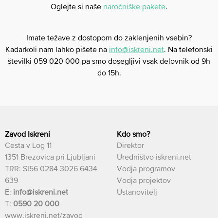
Oglejte si naše
naročniške pakete
.
Imate težave z dostopom do zaklenjenih vsebin?
Kadarkoli nam lahko pišete na
info@iskreni.net
. Na telefonski
številki 059 020 000 pa smo dosegljivi vsak delovnik od 9h
do 15h.
Zavod Iskreni
Kdo smo?
Cesta v Log 11
Direktor
1351 Brezovica pri Ljubljani
Uredništvo iskreni.net
TRR: SI56 0284 3026 6434
Vodja programov
639
Vodja projektov
E:
info@iskreni.net
Ustanovitelj
T:
0590 20 000
www.iskreni.net/zavod