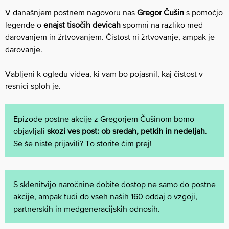
V današnjem postnem nagovoru nas
Gregor Čušin
s pomočjo
legende o
enajst tisočih devicah
spomni na razliko med
darovanjem in žrtvovanjem. Čistost ni žrtvovanje, ampak je
darovanje.
Vabljeni k ogledu videa, ki vam bo pojasnil, kaj čistost v
resnici sploh je.
Epizode postne akcije z Gregorjem Čušinom bomo
objavljali
skozi ves post: ob sredah, petkih in nedeljah
.
Se še niste
prijavili
? To storite čim prej!
S sklenitvijo
naročnine
dobite dostop ne samo do postne
akcije, ampak tudi do vseh
naših 160 oddaj
o vzgoji,
partnerskih in medgeneracijskih odnosih.