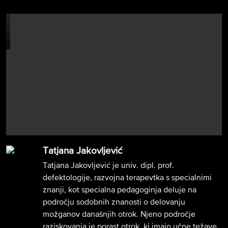
Tatjana Jakovljević
Tatjana Jakovljević je univ. dipl. prof.
defektologije, razvojna terapevtka s specialnimi
znanji, kot specialna pedagoginja deluje na
področju sodobnih znanosti o delovanju
možganov današnjih otrok. Njeno področje
raziskovanja je porast otrok, ki imajo učne težave