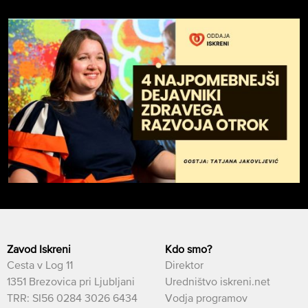
Zavod Iskreni
Kdo smo?
Cesta v Log 11
Direktor
1351 Brezovica pri Ljubljani
Uredništvo iskreni.net
TRR: SI56 0284 3026 6434
Vodja programov