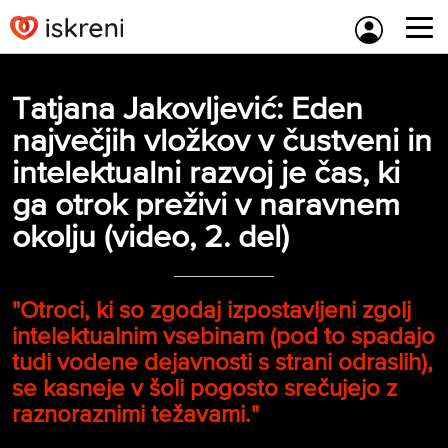
Skip
to
content
Tatjana Jakovljević: Eden
največjih vložkov v čustveni in
intelektualni razvoj je čas, ki
ga otrok preživi v naravnem
okolju (video, 2. del)
"Otroci, ki so zgodaj izpostavljeni zgolj
intelektualnim vsebinam (pod to spadajo
tudi vodene dejavnosti s strani odraslih),
se kasneje v šoli pogosto srečujejo z
raznoraznimi težavami."