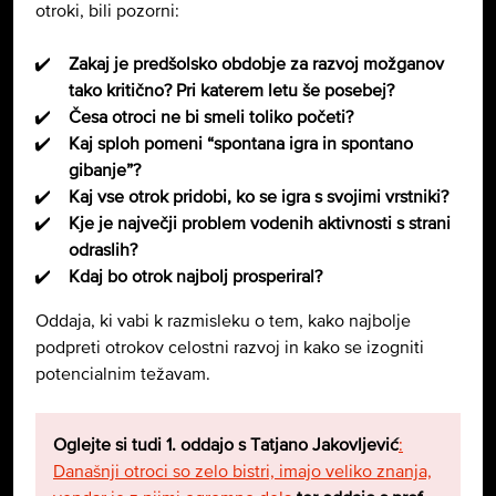
otroki, bili pozorni:
Zakaj je predšolsko obdobje za razvoj možganov
tako kritično? Pri katerem letu še posebej?
Česa otroci ne bi smeli toliko početi?
Kaj sploh pomeni “spontana igra in spontano
gibanje”?
Kaj vse otrok pridobi, ko se igra s svojimi vrstniki?
Kje je največji problem vodenih aktivnosti s strani
odraslih?
Kdaj bo otrok najbolj prosperiral?
Oddaja, ki vabi k razmisleku o tem, kako najbolje
podpreti otrokov celostni razvoj in kako se izogniti
potencialnim težavam.
Oglejte si tudi 1. oddajo s Tatjano Jakovljević
:
Današnji otroci so zelo bistri, imajo veliko znanja,