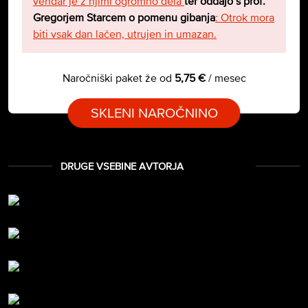
vendar je z njimi ogromno dela
ter oddajo s prof.
Gregorjem Starcem o pomenu gibanja
:
Otrok mora
biti vsak dan lačen, utrujen in umazan
.
Naročniški paket že od
5,75 €
/ mesec
SKLENI NAROČNINO
DRUGE VSEBINE AVTORJA