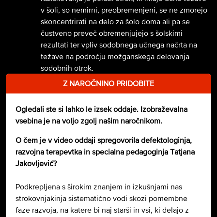
v šoli, so nemirni, preobremenjeni, se ne zmorejo
skoncentrirati na delo za šolo doma ali pa se
čustveno preveč obremenjujejo s šolskimi
rezultati ter vpliv sodobnega učnega načrta na
težave na področju možganskega delovanja
sodobnih otrok.
Z NAROČNINO PRIDOBITE
Ogledali ste si lahko le izsek oddaje. Izobraževalna
vsebina je na voljo zgolj našim naročnikom.
O čem je v video oddaji spregovorila defektologinja,
razvojna terapevtka in specialna pedagoginja
Tatjana
Jakovljević?
Podkrepljena s širokim znanjem in izkušnjami nas
strokovnjakinja sistematično vodi skozi pomembne
faze razvoja, na katere bi naj starši in vsi, ki delajo z