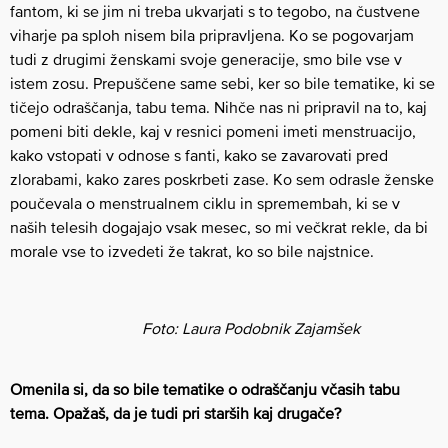
fantom, ki se jim ni treba ukvarjati s to tegobo, na čustvene
viharje pa sploh nisem bila pripravljena. Ko se pogovarjam
tudi z drugimi ženskami svoje generacije, smo bile vse v
istem zosu. Prepuščene same sebi, ker so bile tematike, ki se
tičejo odraščanja, tabu tema. Nihče nas ni pripravil na to, kaj
pomeni biti dekle, kaj v resnici pomeni imeti menstruacijo,
kako vstopati v odnose s fanti, kako se zavarovati pred
zlorabami, kako zares poskrbeti zase. Ko sem odrasle ženske
poučevala o menstrualnem ciklu in spremembah, ki se v
naših telesih dogajajo vsak mesec, so mi večkrat rekle, da bi
morale vse to izvedeti že takrat, ko so bile najstnice.
Foto: Laura Podobnik Zajamšek
Omenila si, da so bile tematike o odraščanju včasih tabu
tema. Opažaš, da je tudi pri starših kaj drugače?