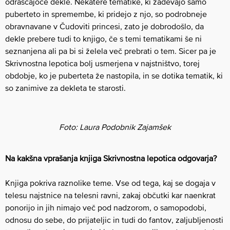
odraščajoče dekle. Nekatere tematike, ki zadevajo samo
puberteto in spremembe, ki pridejo z njo, so podrobneje
obravnavane v Čudoviti princesi, zato je dobrodošlo, da
dekle prebere tudi to knjigo, če s temi tematikami še ni
seznanjena ali pa bi si želela več prebrati o tem. Sicer pa je
Skrivnostna lepotica bolj usmerjena v najstništvo, torej
obdobje, ko je puberteta že nastopila, in se dotika tematik, ki
so zanimive za dekleta te starosti.
Foto: Laura Podobnik Zajamšek
Na kakšna vprašanja knjiga Skrivnostna lepotica odgovarja?
Knjiga pokriva raznolike teme. Vse od tega, kaj se dogaja v
telesu najstnice na telesni ravni, zakaj občutki kar naenkrat
ponorijo in jih nimajo več pod nadzorom, o samopodobi,
odnosu do sebe, do prijateljic in tudi do fantov, zaljubljenosti