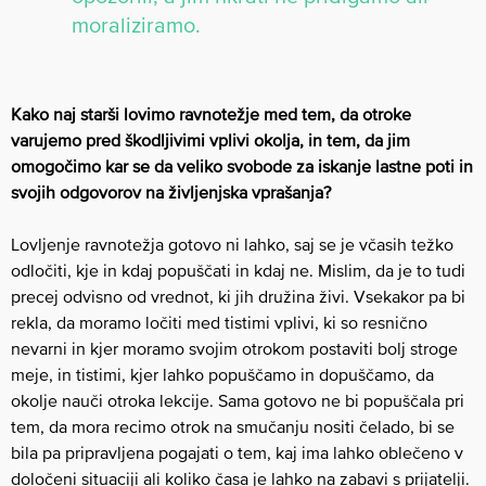
moraliziramo.
Kako naj starši lovimo ravnotežje med tem, da otroke
varujemo pred škodljivimi vplivi okolja, in tem, da jim
omogočimo kar se da veliko svobode za iskanje lastne poti in
svojih odgovorov na življenjska vprašanja?
Lovljenje ravnotežja gotovo ni lahko, saj se je včasih težko
odločiti, kje in kdaj popuščati in kdaj ne. Mislim, da je to tudi
precej odvisno od vrednot, ki jih družina živi. Vsekakor pa bi
rekla, da moramo ločiti med tistimi vplivi, ki so resnično
nevarni in kjer moramo svojim otrokom postaviti bolj stroge
meje, in tistimi, kjer lahko popuščamo in dopuščamo, da
okolje nauči otroka lekcije. Sama gotovo ne bi popuščala pri
tem, da mora recimo otrok na smučanju nositi čelado, bi se
bila pa pripravljena pogajati o tem, kaj ima lahko oblečeno v
določeni situaciji ali koliko časa je lahko na zabavi s prijatelji.