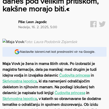
danes pod velikim pritiskom,
kakšne morajo biti.«
Piše:
Leon Jagodic
nedelja, 16. 2. 2025, 5:00
Foto: Laura Podobnik Zajamšek
Nastavite iskreni.net kot prednostni vir na Google.
Maja Vovk je žena in mama štirih otrok. Po izobrazbi je
magistra farmacije, dela pa marsikaj: med drugim je tudi
idejna vodja in izvajalka delavnic
Čudovita princesa
in
Skrivnostna lepotica
, ki sta namenjeni odraščajočim
dekletom in njihovim mamam. Na podlagi izkušenj teh
delavnic je napisala tudi knjigi
Čudovita princesa
in
Skrivnostna lepotica
, v katerih so obravnavane še dodatne
tematike o odraščanju in spolnem dozorevanju. Ob izidu