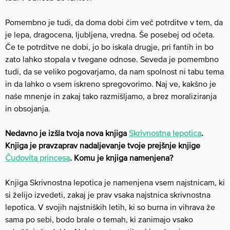
Pomembno je tudi, da doma dobi čim več potrditve v tem, da
je lepa, dragocena, ljubljena, vredna. Še posebej od očeta.
Če te potrditve ne dobi, jo bo iskala drugje, pri fantih in bo
zato lahko stopala v tvegane odnose. Seveda je pomembno
tudi, da se veliko pogovarjamo, da nam spolnost ni tabu tema
in da lahko o vsem iskreno spregovorimo. Naj ve, kakšno je
naše mnenje in zakaj tako razmišljamo, a brez moraliziranja
in obsojanja.
Nedavno je izšla tvoja nova knjiga
Skrivnostna lepotica
.
Knjiga je pravzaprav nadaljevanje tvoje prejšnje knjige
Čudovita princesa
. Komu je knjiga namenjena?
Knjiga Skrivnostna lepotica je namenjena vsem najstnicam, ki
si želijo izvedeti, zakaj je prav vsaka najstnica skrivnostna
lepotica. V svojih najstniških letih, ki so burna in vihrava že
sama po sebi, bodo brale o temah, ki zanimajo vsako