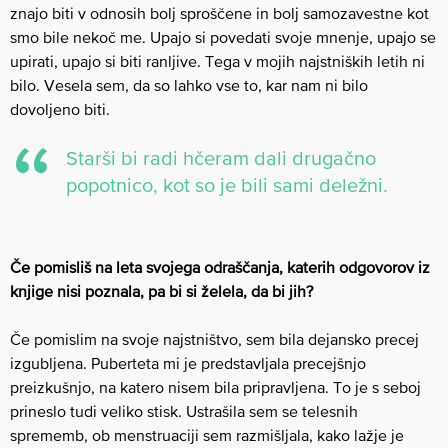
znajo biti v odnosih bolj sproščene in bolj samozavestne kot
smo bile nekoč me. Upajo si povedati svoje mnenje, upajo se
upirati, upajo si biti ranljive. Tega v mojih najstniških letih ni
bilo. Vesela sem, da so lahko vse to, kar nam ni bilo
dovoljeno biti.
Starši bi radi hčeram dali drugačno
popotnico, kot so je bili sami deležni.
Če pomisliš na leta svojega odraščanja, katerih odgovorov iz
knjige nisi poznala, pa bi si želela, da bi jih?
Če pomislim na svoje najstništvo, sem bila dejansko precej
izgubljena. Puberteta mi je predstavljala precejšnjo
preizkušnjo, na katero nisem bila pripravljena. To je s seboj
prineslo tudi veliko stisk. Ustrašila sem se telesnih
sprememb, ob menstruaciji sem razmišljala, kako lažje je