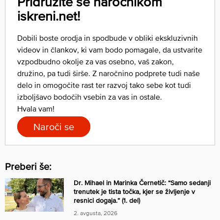
Pridružite se naročnikom
iskreni.net!
Dobili boste orodja in spodbude v obliki ekskluzivnih
videov in člankov, ki vam bodo pomagale, da ustvarite
vzpodbudno okolje za vas osebno, vaš zakon,
družino, pa tudi širše. Z naročnino podprete tudi naše
delo in omogočite rast ter razvoj tako sebe kot tudi
izboljšavo bodočih vsebin za vas in ostale.
Hvala vam!
Naroči se
Preberi še:
Dr. Mihael in Marinka Černetič: “Samo sedanji
trenutek je tista točka, kjer se življenje v
resnici dogaja.” (1. del)
2. avgusta, 2026