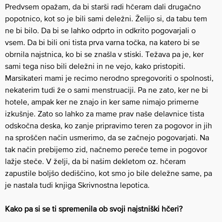
Predvsem opažam, da bi starši radi hčeram dali drugačno
popotnico, kot so je bili sami deležni. Želijo si, da tabu tem
ne bi bilo. Da bi se lahko odprto in odkrito pogovarjali o
vsem. Da bi bili oni tista prva varna točka, na katero bi se
obrnila najstnica, ko bi se znašla v stiski. Težava pa je, ker
sami tega niso bili deležni in ne vejo, kako pristopiti.
Marsikateri mami je recimo nerodno spregovoriti o spolnosti,
nekaterim tudi že o sami menstruaciji. Pa ne zato, ker ne bi
hotele, ampak ker ne znajo in ker same nimajo primerne
izkušnje. Zato so lahko za mame prav naše delavnice tista
odskočna deska, ko zanje pripravimo teren za pogovor in jih
na sproščen način usmerimo, da se začnejo pogovarjati. Na
tak način prebijemo zid, načnemo pereče teme in pogovor
lažje steče. V želji, da bi našim dekletom oz. hčeram
zapustile boljšo dediščino, kot smo jo bile deležne same, pa
je nastala tudi knjiga Skrivnostna lepotica.
Kako pa si se ti spremenila ob svoji najstniški hčeri?