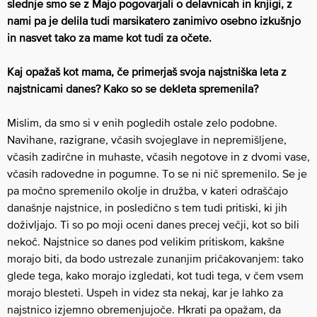
slednje smo se z Majo pogovarjali o delavnicah in knjigi, z
nami pa je delila tudi marsikatero zanimivo osebno izkušnjo
in nasvet tako za mame kot tudi za očete.
Kaj opažaš kot mama, če primerjaš svoja najstniška leta z
najstnicami danes? Kako so se dekleta spremenila?
Mislim, da smo si v enih pogledih ostale zelo podobne.
Navihane, razigrane, včasih svojeglave in nepremišljene,
včasih zadirčne in muhaste, včasih negotove in z dvomi vase,
včasih radovedne in pogumne. To se ni nič spremenilo. Se je
pa močno spremenilo okolje in družba, v kateri odraščajo
današnje najstnice, in posledično s tem tudi pritiski, ki jih
doživljajo. Ti so po moji oceni danes precej večji, kot so bili
nekoč. Najstnice so danes pod velikim pritiskom, kakšne
morajo biti, da bodo ustrezale zunanjim pričakovanjem: tako
glede tega, kako morajo izgledati, kot tudi tega, v čem vsem
morajo blesteti. Uspeh in videz sta nekaj, kar je lahko za
najstnico izjemno obremenjujoče. Hkrati pa opažam, da