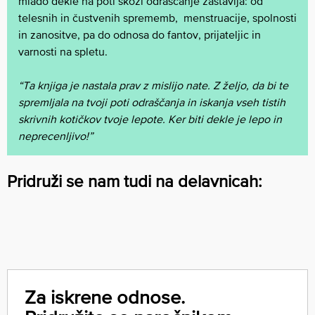
mlado dekle na poti skozi odraščanje zastavlja: od
telesnih in čustvenih sprememb, menstruacije, spolnosti
in zanositve, pa do odnosa do fantov, prijateljic in
varnosti na spletu.
“Ta knjiga je nastala prav z mislijo nate. Z željo, da bi te
spremljala na tvoji poti odraščanja in iskanja vseh tistih
skrivnih kotičkov tvoje lepote. Ker biti dekle je lepo in
neprecenljivo!”
Pridruži se nam tudi na delavnicah:
Za iskrene odnose.