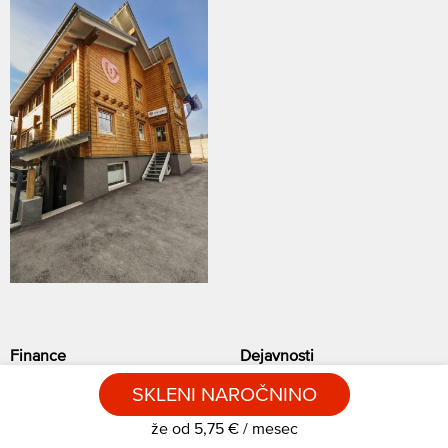
Finance
Dejavnosti
Naročnina Iskreni
Mediji Iskreni
SKLENI NAROČNINO
Donacije
Programi Iskreni
Dohodnina
Terapevtski center Iskreni
že od 5,75 € / mesec