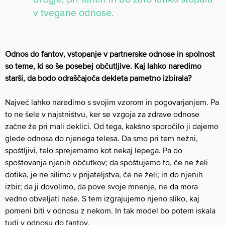
v tvegane odnose.
Odnos do fantov, vstopanje v partnerske odnose in spolnost
so teme, ki so še posebej občutljive. Kaj lahko naredimo
starši, da bodo odraščajoča dekleta pametno izbirala?
Največ lahko naredimo s svojim vzorom in pogovarjanjem. Pa
to ne šele v najstništvu, ker se vzgoja za zdrave odnose
začne že pri mali deklici. Od tega, kakšno sporočilo ji dajemo
glede odnosa do njenega telesa. Da smo pri tem nežni,
spoštljivi, telo sprejemamo kot nekaj lepega. Pa do
spoštovanja njenih občutkov; da spoštujemo to, če ne želi
dotika, je ne silimo v prijateljstva, če ne želi; in do njenih
izbir; da ji dovolimo, da pove svoje mnenje, ne da mora
vedno obveljati naše. S tem izgrajujemo njeno sliko, kaj
pomeni biti v odnosu z nekom. In tak model bo potem iskala
tudi v odnosu do fantov.