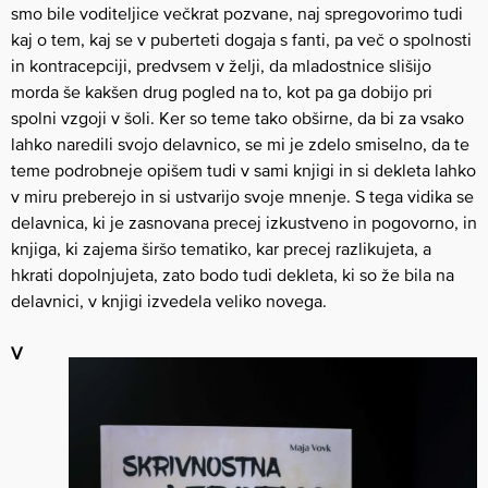
smo bile voditeljice večkrat pozvane, naj spregovorimo tudi
kaj o tem, kaj se v puberteti dogaja s fanti, pa več o spolnosti
in kontracepciji, predvsem v želji, da mladostnice slišijo
morda še kakšen drug pogled na to, kot pa ga dobijo pri
spolni vzgoji v šoli. Ker so teme tako obširne, da bi za vsako
lahko naredili svojo delavnico, se mi je zdelo smiselno, da te
teme podrobneje opišem tudi v sami knjigi in si dekleta lahko
v miru preberejo in si ustvarijo svoje mnenje. S tega vidika se
delavnica, ki je zasnovana precej izkustveno in pogovorno, in
knjiga, ki zajema širšo tematiko, kar precej razlikujeta, a
hkrati dopolnjujeta, zato bodo tudi dekleta, ki so že bila na
delavnici, v knjigi izvedela veliko novega.
V