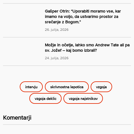
Gašper Otrin: “Uporabiti moramo vse, kar
imamo na voljo, da ustvarimo prostor za
srečanje z Bogom.”
26. julija, 2026
Možje in očetje, lahko smo Andrew Tate ali pa
sv. Jožef – kaj bomo izbrali?
24. julija, 2026
intervju
skrivnostna lepotica
vzgoja
vzgoja deklic
vzgoja najstnikov
Komentarji