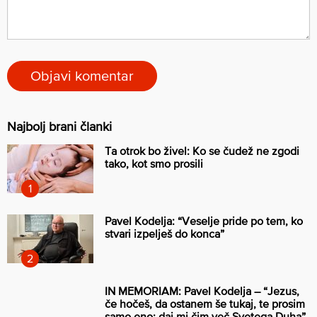
Najbolj brani članki
Ta otrok bo živel: Ko se čudež ne zgodi
tako, kot smo prosili
Pavel Kodelja: “Veselje pride po tem, ko
stvari izpelješ do konca”
IN MEMORIAM: Pavel Kodelja – “Jezus,
če hočeš, da ostanem še tukaj, te prosim
samo eno: daj mi čim več Svetega Duha”