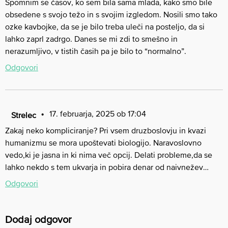
Spomnim se časov, ko sem bila sama mlada, kako smo bile
obsedene s svojo težo in s svojim izgledom. Nosili smo tako
ozke kavbojke, da se je bilo treba uleči na posteljo, da si
lahko zaprl zadrgo. Danes se mi zdi to smešno in
nerazumljivo, v tistih časih pa je bilo to “normalno”.
Odgovori
17. februarja, 2025 ob 17:04
Strelec
Zakaj neko kompliciranje? Pri vsem druzboslovju in kvazi
humanizmu se mora upoštevati biologijo. Naravoslovno
vedo,ki je jasna in ki nima več opcij. Delati probleme,da se
lahko nekdo s tem ukvarja in pobira denar od naivnežev…
Odgovori
Dodaj odgovor