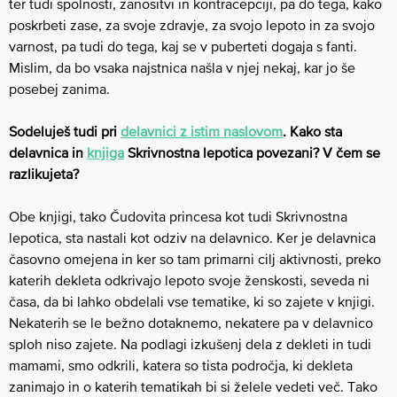
ter tudi spolnosti, zanositvi in kontracepciji, pa do tega, kako
poskrbeti zase, za svoje zdravje, za svojo lepoto in za svojo
varnost, pa tudi do tega, kaj se v puberteti dogaja s fanti.
Mislim, da bo vsaka najstnica našla v njej nekaj, kar jo še
posebej zanima.
Sodeluješ tudi pri
delavnici z istim naslovom
. Kako sta
delavnica in
knjiga
Skrivnostna lepotica povezani? V čem se
razlikujeta?
Obe knjigi, tako Čudovita princesa kot tudi Skrivnostna
lepotica, sta nastali kot odziv na delavnico. Ker je delavnica
časovno omejena in ker so tam primarni cilj aktivnosti, preko
katerih dekleta odkrivajo lepoto svoje ženskosti, seveda ni
časa, da bi lahko obdelali vse tematike, ki so zajete v knjigi.
Nekaterih se le bežno dotaknemo, nekatere pa v delavnico
sploh niso zajete. Na podlagi izkušenj dela z dekleti in tudi
mamami, smo odkrili, katera so tista področja, ki dekleta
zanimajo in o katerih tematikah bi si želele vedeti več. Tako