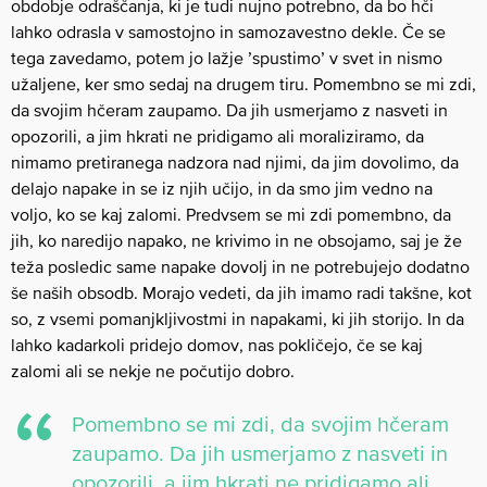
obdobje odraščanja, ki je tudi nujno potrebno, da bo hči
lahko odrasla v samostojno in samozavestno dekle. Če se
tega zavedamo, potem jo lažje ’spustimo’ v svet in nismo
užaljene, ker smo sedaj na drugem tiru. Pomembno se mi zdi,
da svojim hčeram zaupamo. Da jih usmerjamo z nasveti in
opozorili, a jim hkrati ne pridigamo ali moraliziramo, da
nimamo pretiranega nadzora nad njimi, da jim dovolimo, da
delajo napake in se iz njih učijo, in da smo jim vedno na
voljo, ko se kaj zalomi. Predvsem se mi zdi pomembno, da
jih, ko naredijo napako, ne krivimo in ne obsojamo, saj je že
teža posledic same napake dovolj in ne potrebujejo dodatno
še naših obsodb. Morajo vedeti, da jih imamo radi takšne, kot
so, z vsemi pomanjkljivostmi in napakami, ki jih storijo. In da
lahko kadarkoli pridejo domov, nas pokličejo, če se kaj
zalomi ali se nekje ne počutijo dobro.
Pomembno se mi zdi, da svojim hčeram
zaupamo. Da jih usmerjamo z nasveti in
opozorili, a jim hkrati ne pridigamo ali