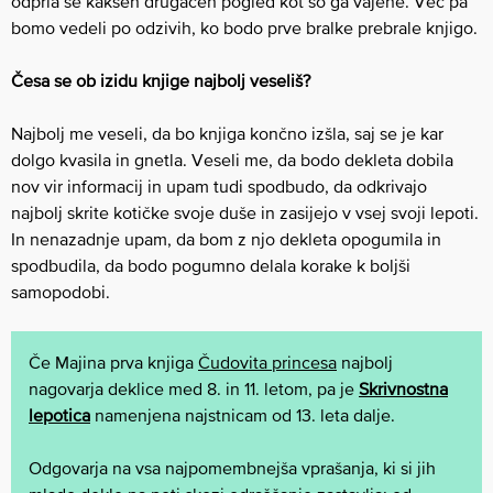
odprla še kakšen drugačen pogled kot so ga vajene. Več pa
bomo vedeli po odzivih, ko bodo prve bralke prebrale knjigo.
Česa se ob izidu knjige najbolj veseliš?
Najbolj me veseli, da bo knjiga končno izšla, saj se je kar
dolgo kvasila in gnetla. Veseli me, da bodo dekleta dobila
nov vir informacij in upam tudi spodbudo, da odkrivajo
najbolj skrite kotičke svoje duše in zasijejo v vsej svoji lepoti.
In nenazadnje upam, da bom z njo dekleta opogumila in
spodbudila, da bodo pogumno delala korake k boljši
samopodobi.
Če Majina prva knjiga
Čudovita princesa
najbolj
nagovarja deklice med 8. in 11. letom, pa je
Skrivnostna
lepotica
namenjena najstnicam od 13. leta dalje.
Odgovarja na vsa najpomembnejša vprašanja, ki si jih