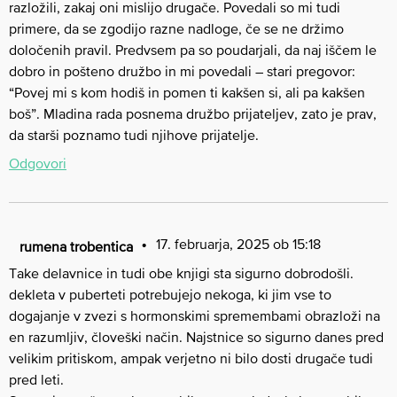
razložili, zakaj oni mislijo drugače. Povedali so mi tudi
primere, da se zgodijo razne nadloge, če se ne držimo
določenih pravil. Predvsem pa so poudarjali, da naj iščem le
dobro in pošteno družbo in mi povedali – stari pregovor:
“Povej mi s kom hodiš in pomen ti kakšen si, ali pa kakšen
boš”. Mladina rada posnema družbo prijateljev, zato je prav,
da starši poznamo tudi njihove prijatelje.
Odgovori
17. februarja, 2025 ob 15:18
rumena trobentica
Take delavnice in tudi obe knjigi sta sigurno dobrodošli.
dekleta v puberteti potrebujejo nekoga, ki jim vse to
dogajanje v zvezi s hormonskimi spremembami obrazloži na
en razumljiv, človeški način. Najstnice so sigurno danes pred
velikim pritiskom, ampak verjetno ni bilo dosti drugače tudi
pred leti.