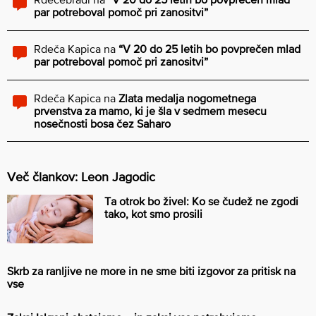
par potreboval pomoč pri zanositvi”
Rdeča Kapica
na
“V 20 do 25 letih bo povprečen mlad
par potreboval pomoč pri zanositvi”
Rdeča Kapica
na
Zlata medalja nogometnega
prvenstva za mamo, ki je šla v sedmem mesecu
nosečnosti bosa čez Saharo
Več člankov: Leon Jagodic
Ta otrok bo živel: Ko se čudež ne zgodi
tako, kot smo prosili
Skrb za ranljive ne more in ne sme biti izgovor za pritisk na
vse