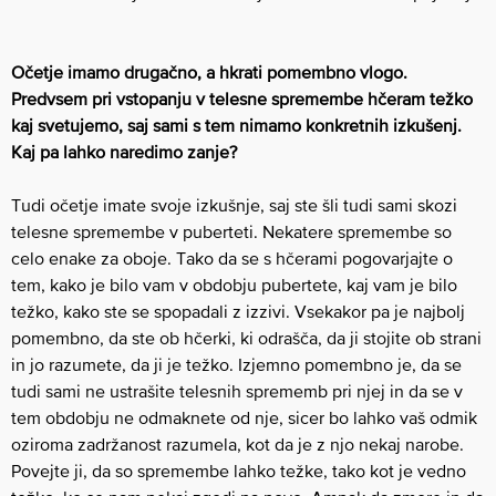
Očetje imamo drugačno, a hkrati pomembno vlogo.
Predvsem pri vstopanju v telesne spremembe hčeram težko
kaj svetujemo, saj sami s tem nimamo konkretnih izkušenj.
Kaj pa lahko naredimo zanje?
Tudi očetje imate svoje izkušnje, saj ste šli tudi sami skozi
telesne spremembe v puberteti. Nekatere spremembe so
celo enake za oboje. Tako da se s hčerami pogovarjajte o
tem, kako je bilo vam v obdobju pubertete, kaj vam je bilo
težko, kako ste se spopadali z izzivi. Vsekakor pa je najbolj
pomembno, da ste ob hčerki, ki odrašča, da ji stojite ob strani
in jo razumete, da ji je težko. Izjemno pomembno je, da se
tudi sami ne ustrašite telesnih sprememb pri njej in da se v
tem obdobju ne odmaknete od nje, sicer bo lahko vaš odmik
oziroma zadržanost razumela, kot da je z njo nekaj narobe.
Povejte ji, da so spremembe lahko težke, tako kot je vedno