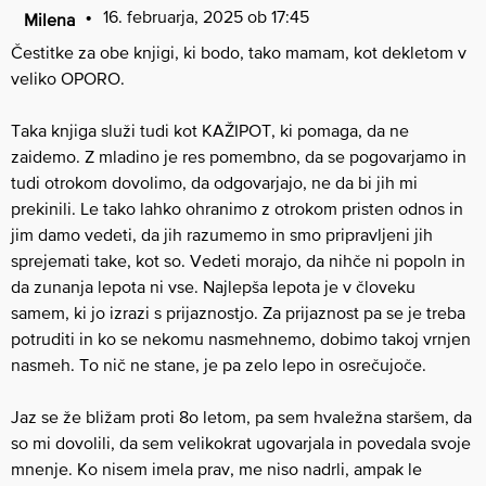
16. februarja, 2025 ob 17:45
Milena
Čestitke za obe knjigi, ki bodo, tako mamam, kot dekletom v
veliko OPORO.
Taka knjiga služi tudi kot KAŽIPOT, ki pomaga, da ne
zaidemo. Z mladino je res pomembno, da se pogovarjamo in
tudi otrokom dovolimo, da odgovarjajo, ne da bi jih mi
prekinili. Le tako lahko ohranimo z otrokom pristen odnos in
jim damo vedeti, da jih razumemo in smo pripravljeni jih
sprejemati take, kot so. Vedeti morajo, da nihče ni popoln in
da zunanja lepota ni vse. Najlepša lepota je v človeku
samem, ki jo izrazi s prijaznostjo. Za prijaznost pa se je treba
potruditi in ko se nekomu nasmehnemo, dobimo takoj vrnjen
nasmeh. To nič ne stane, je pa zelo lepo in osrečujoče.
Jaz se že bližam proti 8o letom, pa sem hvaležna staršem, da
so mi dovolili, da sem velikokrat ugovarjala in povedala svoje
mnenje. Ko nisem imela prav, me niso nadrli, ampak le