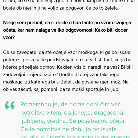
težko, ko se nam nekaj zgodi na novo. Ampak da zmore in da
boste ob njej in ji na voljo za pogovor, če bo to želela.
Nekje sem prebral, da si dekle izbira fante po vzoru svojega
očeta, kar nam nalaga veliko odgovornost. Kako biti dober
vzor?
Če se zavedate, da ste očetje vzor moškega, ki ga bo iskala,
potem si poskušajte predstavljati, da ste vi tisti fant, ki ga bo
hčerka pripeljala domov. Kakšen vtis bi naredil na vas? Bi bili
zadovoljni z njeno izbiro? Bodite ji torej vzor takšnega
moškega, za katerega bi si želeli, da postane njen mož. Naj
ob vas začuti, kaj pomeni, da te moški spoštuje in ljubi.
Pomembno je, da doma dobi čim več
potrditve v tem, da je lepa, dragocena,
ljubljena, vredna. Še posebej od očeta.
Če te potrditve ne dobi, jo bo iskala
drugje, pri fantih in bo zato lahko stopala