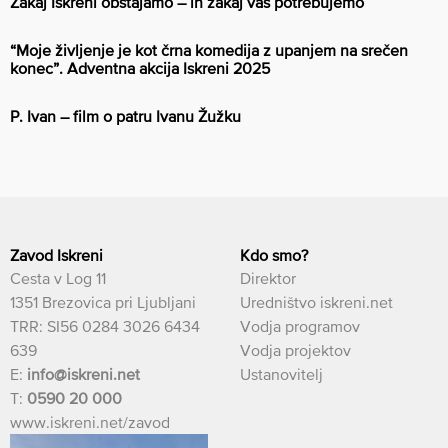
Zakaj Iskreni obstajamo – in zakaj vas potrebujemo
“Moje življenje je kot črna komedija z upanjem na srečen
konec”. Adventna akcija Iskreni 2025
P. Ivan – film o patru Ivanu Žužku
Zavod Iskreni
Kdo smo?
Cesta v Log 11
Direktor
1351 Brezovica pri Ljubljani
Uredništvo iskreni.net
TRR: SI56 0284 3026 6434
Vodja programov
639
Vodja projektov
E:
info@iskreni.net
Ustanovitelj
T:
0590 20 000
www.iskreni.net/zavod