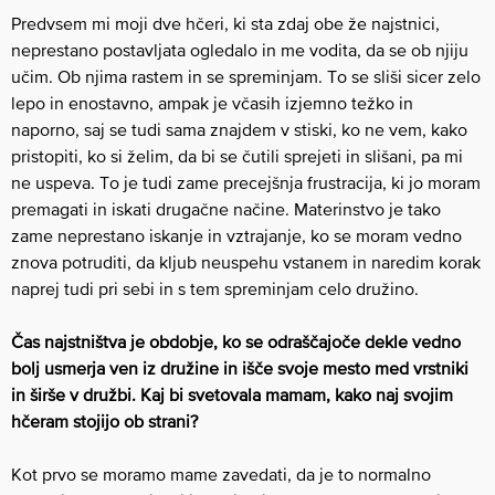
Predvsem mi moji dve hčeri, ki sta zdaj obe že najstnici,
neprestano postavljata ogledalo in me vodita, da se ob njiju
učim. Ob njima rastem in se spreminjam. To se sliši sicer zelo
lepo in enostavno, ampak je včasih izjemno težko in
naporno, saj se tudi sama znajdem v stiski, ko ne vem, kako
pristopiti, ko si želim, da bi se čutili sprejeti in slišani, pa mi
ne uspeva. To je tudi zame precejšnja frustracija, ki jo moram
premagati in iskati drugačne načine. Materinstvo je tako
zame neprestano iskanje in vztrajanje, ko se moram vedno
znova potruditi, da kljub neuspehu vstanem in naredim korak
naprej tudi pri sebi in s tem spreminjam celo družino.
Čas najstništva je obdobje, ko se odraščajoče dekle vedno
bolj usmerja ven iz družine in išče svoje mesto med vrstniki
in širše v družbi. Kaj bi svetovala mamam, kako naj svojim
hčeram stojijo ob strani?
Kot prvo se moramo mame zavedati, da je to normalno