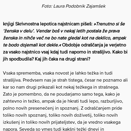
Foto: Laura Podobnik Zajamšek
knjigi Skrivnostna lepotica najstnicam pišeš:
»Trenutno si še
‘ženska v delu’. Vendar boš v nekaj letih postala že prava
ženska in nihče več ne bo nate gledal kot na deklico, ampak
te bodo dojemali kot dekle.«
Obdobje odraščanja je verjetno
za vsako najstnico vsaj kdaj tudi naporno in strašljivo. Kako bi
jih spodbudila? Kaj jih čaka na drugi strani?
Vsaka sprememba, vsaka novost je lahko težka in tudi
strašljiva. Predvsem nas je strah tistega, česar ne poznamo ali
kar so nam drugi prikazali kot nekaj težkega in strašnega.
Zato je pomembno, da ne poudarjamo samo tega, kako je
zahtevno in težko, ampak da je hkrati tudi lepo, razburljivo,
polno novih presenečenj in spoznanj. Z odraščanjem pride
toliko novih spoznanj, toliko novih doživetij, toliko novih
izkušenj in toliko novih prijateljstev, da je vredno vsakega
napora. Seveda so vmes tudi kakšni težki dnevi in