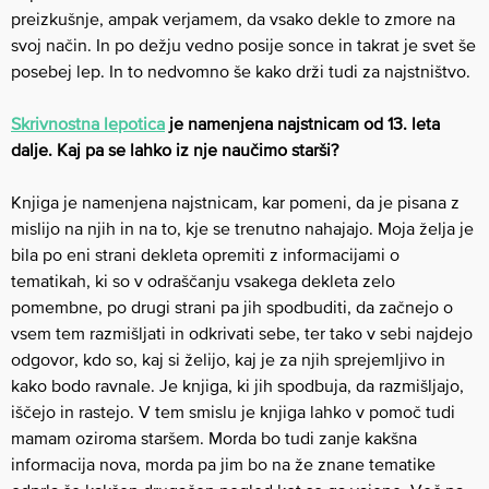
preizkušnje, ampak verjamem, da vsako dekle to zmore na
svoj način. In po dežju vedno posije sonce in takrat je svet še
posebej lep. In to nedvomno še kako drži tudi za najstništvo.
Skrivnostna lepotica
je namenjena najstnicam od 13. leta
dalje. Kaj pa se lahko iz nje naučimo starši?
Knjiga je namenjena najstnicam, kar pomeni, da je pisana z
mislijo na njih in na to, kje se trenutno nahajajo. Moja želja je
bila po eni strani dekleta opremiti z informacijami o
tematikah, ki so v odraščanju vsakega dekleta zelo
pomembne, po drugi strani pa jih spodbuditi, da začnejo o
vsem tem razmišljati in odkrivati sebe, ter tako v sebi najdejo
odgovor, kdo so, kaj si želijo, kaj je za njih sprejemljivo in
kako bodo ravnale. Je knjiga, ki jih spodbuja, da razmišljajo,
iščejo in rastejo. V tem smislu je knjiga lahko v pomoč tudi
mamam oziroma staršem. Morda bo tudi zanje kakšna
informacija nova, morda pa jim bo na že znane tematike