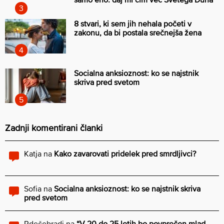
8 stvari, ki sem jih nehala početi v
zakonu, da bi postala srečnejša žena
Socialna anksioznost: ko se najstnik
skriva pred svetom
Zadnji komentirani članki
Katja
na
Kako zavarovati pridelek pred smrdljivci?
Sofia
na
Socialna anksioznost: ko se najstnik skriva
pred svetom
Rdečebradi
na
“V 20 do 25 letih bo povprečen mlad