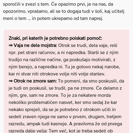
sporočili v zvezi s tem. Če opazimo prvi, je na nas, da
opozorimo, vprašamo, ali se to dogaja tudi v šoli, kaj učitelj
meni o tem … in potem ukrepamo od tam naprej.
Znaki, pri katerih je potrebno poiskati pomoč:
⇒ Vaja ne dela mojstra:
Otrok se trudi, dela vaje, reši
npr. pet strani računov, a ni napredka. Starši se z njim
trudijo na različne načine, ga poskušajo motivirati, z
njim berejo, a napredka ni. Tu je gotovo nekaj narobe,
kar ni stvar niti otrokove volje niti volje staršev.
⇒ Otrok ne zmore sam:
To pomeni, da smo poskusili, da
je tudi on poskusil, se trudil, pa ne zmore. Če delamo z
njim, gre, sam ne zmore. To je za nekatere morda
nekoliko problematičen nasvet, ker smo sedaj že kar
nekako sprejeli, da se je potrebno z otrokom učiti in
sedeti zraven njega ne samo v prvem, drugem, tretjem
razredu, ampak tudi kasneje. A praviloma že od prvega
razreda dalje velja: Tem več, kot je treba sedeti ob