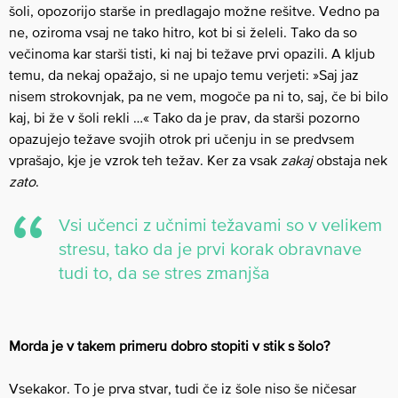
šoli, opozorijo starše in predlagajo možne rešitve. Vedno pa
ne, oziroma vsaj ne tako hitro, kot bi si želeli. Tako da so
večinoma kar starši tisti, ki naj bi težave prvi opazili. A kljub
temu, da nekaj opažajo, si ne upajo temu verjeti: »Saj jaz
nisem strokovnjak, pa ne vem, mogoče pa ni to, saj, če bi bilo
kaj, bi že v šoli rekli …« Tako da je prav, da starši pozorno
opazujejo težave svojih otrok pri učenju in se predvsem
vprašajo, kje je vzrok teh težav. Ker za vsak
zakaj
obstaja nek
zato
.
Vsi učenci z učnimi težavami so v velikem
stresu, tako da je prvi korak obravnave
tudi to, da se stres zmanjša
Morda je v takem primeru dobro stopiti v stik s šolo?
Vsekakor. To je prva stvar, tudi če iz šole niso še ničesar