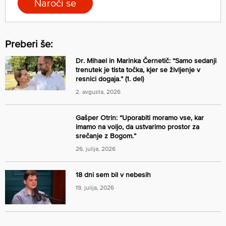
Naroči se
Preberi še:
Dr. Mihael in Marinka Černetič: “Samo sedanji
trenutek je tista točka, kjer se življenje v
resnici dogaja.” (1. del)
2. avgusta, 2026
Gašper Otrin: “Uporabiti moramo vse, kar
imamo na voljo, da ustvarimo prostor za
srečanje z Bogom.”
26. julija, 2026
18 dni sem bil v nebesih
19. julija, 2026