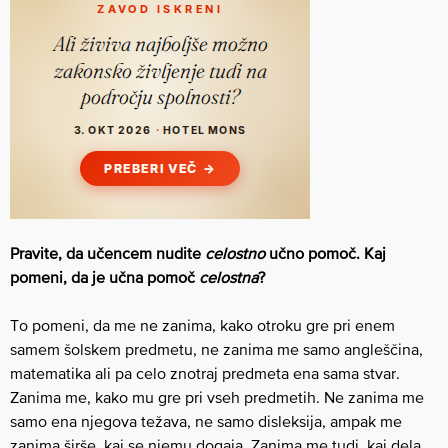
Pravite, da učencem nudite
celostno
učno pomoč. Kaj
pomeni, da je učna pomoč
celostna
?
To pomeni, da me ne zanima, kako otroku gre pri enem
samem šolskem predmetu, ne zanima me samo angleščina,
matematika ali pa celo znotraj predmeta ena sama stvar.
Zanima me, kako mu gre pri vseh predmetih. Ne zanima me
samo ena njegova težava, ne samo disleksija, ampak me
zanima širše, kaj se njemu dogaja. Zanima me tudi, kaj dela