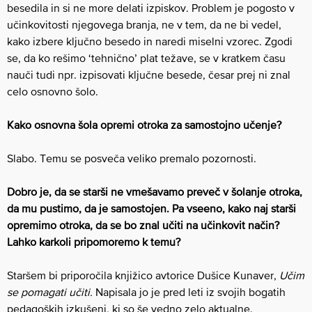
besedila in si ne more delati izpiskov. Problem je pogosto v
učinkovitosti njegovega branja, ne v tem, da ne bi vedel,
kako izbere ključno besedo in naredi miselni vzorec. Zgodi
se, da ko rešimo ‘tehnično’ plat težave, se v kratkem času
nauči tudi npr. izpisovati ključne besede, česar prej ni znal
celo osnovno šolo.
Kako osnovna šola opremi otroka za samostojno učenje?
Slabo. Temu se posveča veliko premalo pozornosti.
Dobro je, da se starši ne vmešavamo preveč v šolanje otroka,
da mu pustimo, da je samostojen. Pa vseeno, kako naj starši
opremimo otroka, da se bo znal učiti na učinkovit način?
Lahko karkoli pripomoremo k temu?
Staršem bi priporočila knjižico avtorice Dušice Kunaver,
Učim
se pomagati učiti.
Napisala jo je pred leti iz svojih bogatih
pedagoških izkušenj, ki so še vedno zelo aktualne.