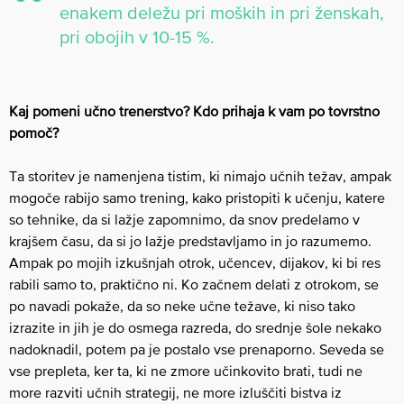
enakem deležu pri moških in pri ženskah,
pri obojih v 10-15 %.
Kaj pomeni učno trenerstvo? Kdo prihaja k vam po tovrstno
pomoč?
Ta storitev je namenjena tistim, ki nimajo učnih težav, ampak
mogoče rabijo samo trening, kako pristopiti k učenju, katere
so tehnike, da si lažje zapomnimo, da snov predelamo v
krajšem času, da si jo lažje predstavljamo in jo razumemo.
Ampak po mojih izkušnjah otrok, učencev, dijakov, ki bi res
rabili samo to, praktično ni. Ko začnem delati z otrokom, se
po navadi pokaže, da so neke učne težave, ki niso tako
izrazite in jih je do osmega razreda, do srednje šole nekako
nadoknadil, potem pa je postalo vse prenaporno. Seveda se
vse prepleta, ker ta, ki ne zmore učinkovito brati, tudi ne
more razviti učnih strategij, ne more izluščiti bistva iz