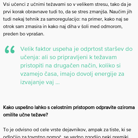
Vsi učenci z učnimi težavami so v velikem stresu, tako da je
prvi korak obravnave tudi to, da se stres zmanjša. Naučim jih
tudi nekaj tehnik za samoregulacijo: na primer, kako naj se
otrok sam zmasira in kako naj diha v šoli med odmorom,
preden bo vprašan.
Velik faktor uspeha je odprtost staršev do
učenja: ali so pripravljeni k težavam
pristopiti na drugačen način, koliko si
vzamejo časa, imajo dovolj energije za
izvajanje vaj …
Kako uspešno lahko s celostnim pristopom odpravite oziroma
omilite učne težave?
To je odvisno od cele vrste dejavnikov, ampak za tiste, ki se
odločijo za tovrstno pomoč, se vedno zgodijo neki premiki.