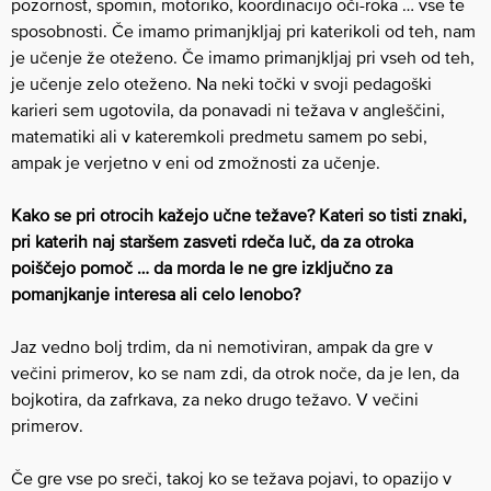
pozornost, spomin, motoriko, koordinacijo oči-roka … vse te
sposobnosti. Če imamo primanjkljaj pri katerikoli od teh, nam
je učenje že oteženo. Če imamo primanjkljaj pri vseh od teh,
je učenje zelo oteženo. Na neki točki v svoji pedagoški
karieri sem ugotovila, da ponavadi ni težava v angleščini,
matematiki ali v kateremkoli predmetu samem po sebi,
ampak je verjetno v eni od zmožnosti za učenje.
Kako se pri otrocih kažejo učne težave? Kateri so tisti znaki,
pri katerih naj staršem zasveti rdeča luč, da za otroka
poiščejo pomoč … da morda le ne gre izključno za
pomanjkanje interesa ali celo lenobo?
Jaz vedno bolj trdim, da ni nemotiviran, ampak da gre v
večini primerov, ko se nam zdi, da otrok noče, da je len, da
bojkotira, da zafrkava, za neko drugo težavo. V večini
primerov.
Če gre vse po sreči, takoj ko se težava pojavi, to opazijo v