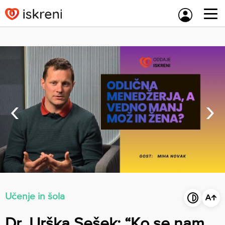
Skip
to
content
‹
›
Učenje in šola
Dr. Urška Sešek: “Ko se nam