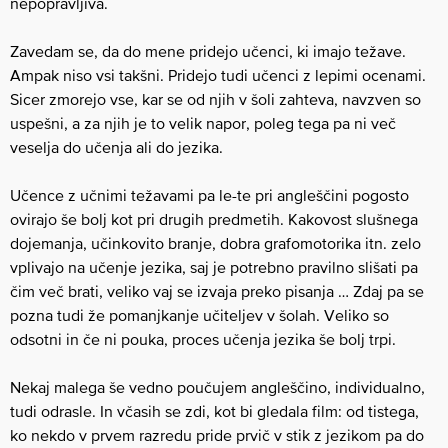
nepopravljiva.
Zavedam se, da do mene pridejo učenci, ki imajo težave.
Ampak niso vsi takšni. Pridejo tudi učenci z lepimi ocenami.
Sicer zmorejo vse, kar se od njih v šoli zahteva, navzven so
uspešni, a za njih je to velik napor, poleg tega pa ni več
veselja do učenja ali do jezika.
Učence z učnimi težavami pa le-te pri angleščini pogosto
ovirajo še bolj kot pri drugih predmetih. Kakovost slušnega
dojemanja, učinkovito branje, dobra grafomotorika itn. zelo
vplivajo na učenje jezika, saj je potrebno pravilno slišati pa
čim več brati, veliko vaj se izvaja preko pisanja … Zdaj pa se
pozna tudi že pomanjkanje učiteljev v šolah. Veliko so
odsotni in če ni pouka, proces učenja jezika še bolj trpi.
Nekaj malega še vedno poučujem angleščino, individualno,
tudi odrasle. In včasih se zdi, kot bi gledala film: od tistega,
ko nekdo v prvem razredu pride prvič v stik z jezikom pa do