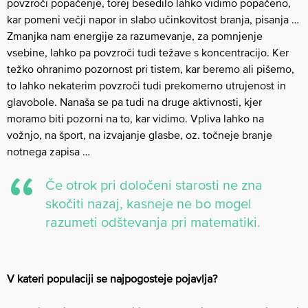
povzroči popačenje, torej besedilo lahko vidimo popačeno,
kar pomeni večji napor in slabo učinkovitost branja, pisanja …
Zmanjka nam energije za razumevanje, za pomnjenje
vsebine, lahko pa povzroči tudi težave s koncentracijo. Ker
težko ohranimo pozornost pri tistem, kar beremo ali pišemo,
to lahko nekaterim povzroči tudi prekomerno utrujenost in
glavobole. Nanaša se pa tudi na druge aktivnosti, kjer
moramo biti pozorni na to, kar vidimo. Vpliva lahko na
vožnjo, na šport, na izvajanje glasbe, oz. točneje branje
notnega zapisa …
Če otrok pri določeni starosti ne zna
skočiti nazaj, kasneje ne bo mogel
razumeti odštevanja pri matematiki.
V kateri populaciji se najpogosteje pojavlja?