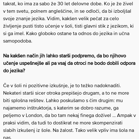
takrat, ko ima za sabo že 30 let delovne dobe. Ko je že živel
v tem svetu, polnem angleščine, in se odloči, da bi izboljšal
svoje znanje jezika. Vidim, kakšen velik pečat za celo
življenje pusti tisto učenje v šoli, tisti glavni stik z jezikom, ki
si ga imel. Kako globoko ostane ta odnos do jezika in učna
samopodoba.
Na kakšen način jih lahko starši podpremo, da bo njihovo
učenje uspešnejše ali pa vsaj da otroci ne bodo dobili odpora
do jezika?
Če v šoli ni pozitivne izkušnje, je to težko nadoknaditi.
Nekateri starši sicer otroka prepišejo drugam, a to ne more
biti splošna rešitev. Lahko poskušamo s čim drugim: mu
najamemo inštruktorja, s katerim se dobro razume, ga
peljemo v London, da bo tam nekaj finega doživel … Ampak v
praksi vidim, da tudi to dostikrat ne more skompenzirati
slabih izkušenj iz šole. Na žalost. Tako velik vpliv ima šola na
nas.