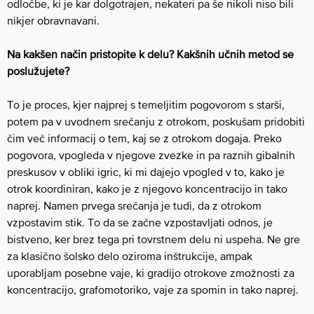
odločbe, ki je kar dolgotrajen, nekateri pa še nikoli niso bili
nikjer obravnavani.
Na kakšen način pristopite k delu? Kakšnih učnih metod se
poslužujete?
To je proces, kjer najprej s temeljitim pogovorom s starši,
potem pa v uvodnem srečanju z otrokom, poskušam pridobiti
čim več informacij o tem, kaj se z otrokom dogaja. Preko
pogovora, vpogleda v njegove zvezke in pa raznih gibalnih
preskusov v obliki igric, ki mi dajejo vpogled v to, kako je
otrok koordiniran, kako je z njegovo koncentracijo in tako
naprej. Namen prvega srečanja je tudi, da z otrokom
vzpostavim stik. To da se začne vzpostavljati odnos, je
bistveno, ker brez tega pri tovrstnem delu ni uspeha. Ne gre
za klasično šolsko delo oziroma inštrukcije, ampak
uporabljam posebne vaje, ki gradijo otrokove zmožnosti za
koncentracijo, grafomotoriko, vaje za spomin in tako naprej.