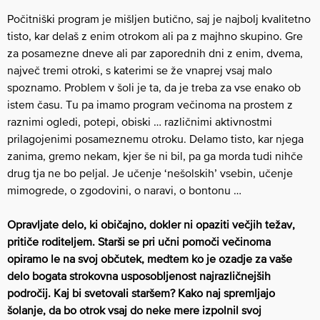
Počitniški program je mišljen butično, saj je najbolj kvalitetno
tisto, kar delaš z enim otrokom ali pa z majhno skupino. Gre
za posamezne dneve ali par zaporednih dni z enim, dvema,
največ tremi otroki, s katerimi se že vnaprej vsaj malo
spoznamo. Problem v šoli je ta, da je treba za vse enako ob
istem času. Tu pa imamo program večinoma na prostem z
raznimi ogledi, potepi, obiski … različnimi aktivnostmi
prilagojenimi posameznemu otroku. Delamo tisto, kar njega
zanima, gremo nekam, kjer še ni bil, pa ga morda tudi nihče
drug tja ne bo peljal. Je učenje ‘nešolskih’ vsebin, učenje
mimogrede, o zgodovini, o naravi, o bontonu …
Opravljate delo, ki običajno, dokler ni opaziti večjih težav,
pritiče roditeljem. Starši se pri učni pomoči večinoma
opiramo le na svoj občutek, medtem ko je ozadje za vaše
delo bogata strokovna usposobljenost najrazličnejših
področij. Kaj bi svetovali staršem? Kako naj spremljajo
šolanje, da bo otrok vsaj do neke mere izpolnil svoj