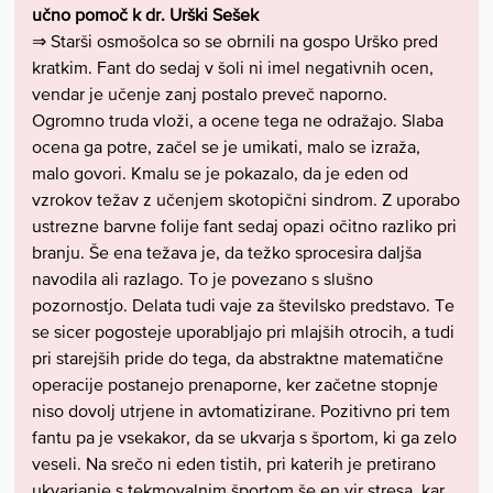
učno pomoč k dr. Urški Sešek
⇒ Starši osmošolca so se obrnili na gospo Urško pred
kratkim. Fant do sedaj v šoli ni imel negativnih ocen,
vendar je učenje zanj postalo preveč naporno.
Ogromno truda vloži, a ocene tega ne odražajo. Slaba
ocena ga potre, začel se je umikati, malo se izraža,
malo govori. Kmalu se je pokazalo, da je eden od
vzrokov težav z učenjem skotopični sindrom. Z uporabo
ustrezne barvne folije fant sedaj opazi očitno razliko pri
branju. Še ena težava je, da težko sprocesira daljša
navodila ali razlago. To je povezano s slušno
pozornostjo. Delata tudi vaje za številsko predstavo. Te
se sicer pogosteje uporabljajo pri mlajših otrocih, a tudi
pri starejših pride do tega, da abstraktne matematične
operacije postanejo prenaporne, ker začetne stopnje
niso dovolj utrjene in avtomatizirane. Pozitivno pri tem
fantu pa je vsekakor, da se ukvarja s športom, ki ga zelo
veseli. Na srečo ni eden tistih, pri katerih je pretirano
ukvarjanje s tekmovalnim športom še en vir stresa, kar