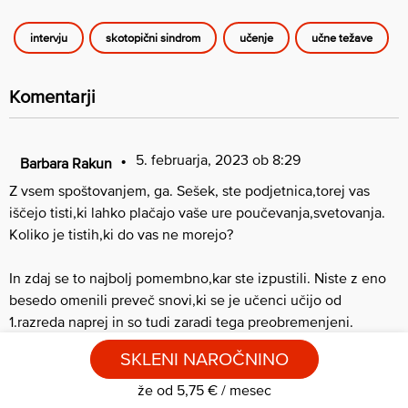
intervju
skotopični sindrom
učenje
učne težave
Komentarji
5. februarja, 2023 ob 8:29
Barbara Rakun
Z vsem spoštovanjem, ga. Sešek, ste podjetnica,torej vas
iščejo tisti,ki lahko plačajo vaše ure poučevanja,svetovanja.
Koliko je tistih,ki do vas ne morejo?
In zdaj se to najbolj pomembno,kar ste izpustili. Niste z eno
besedo omenili preveč snovi,ki se je učenci učijo od
1.razreda naprej in so tudi zaradi tega preobremenjeni.
Z eno besedo niste omenili devetletke,kjer so vsi zasnovalci
SKLENI NAROČNINO
zgrešili. In to se kaže že dolga leta. Strokovnjaki govorijo o
čustvenih in vedenjskih težavah otrok,tega niste omenili.
že od 5,75 € / mesec