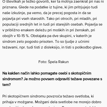
O številkah je težko govoriti, ker ta motnja zaenkrat pri nas ni
priznana. Glede na podatke iz tujine, ki jim pritrjujejo tudi
naše izkušnje, pa vemo, da je precej pogosta in da se
pojavlja pri vseh starostih. Tako pri otrocih, pri mladih, pri
populaciji srednjih let in tudi pri starejših osebah. Pojavlja se
v približno enakem deležu pri moških in pri ženskah, pri
obojih v 10-15 %. Obstajata pa dve skupini, v katerih je
sindrom zelo pogosto prisoten. To so ljudje z učnimi
težavami, npr. tudi tisti z disleksijo, in tisti s poškodbo glave.
Foto: Špela Rakun
Na kakšen način lahko pomagate osebi s skotopičnim
sindromom? Je možno povsem odpraviti težave povezane s
tem?
Pri skotopičnem sindromu povzroča težavo svetloba, ki
prihaja v možgane. Možgani dela svetlobe ne morejo dobro