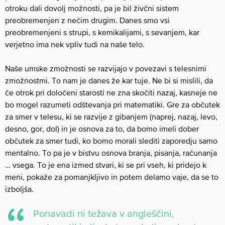
otroku dali dovolj možnosti, pa je bil živčni sistem
preobremenjen z nečim drugim. Danes smo vsi
preobremenjeni s strupi, s kemikalijami, s sevanjem, kar
verjetno ima nek vpliv tudi na naše telo.
Naše umske zmožnosti se razvijajo v povezavi s telesnimi
zmožnostmi. To nam je danes že kar tuje. Ne bi si mislili, da
če otrok pri določeni starosti ne zna skočiti nazaj, kasneje ne
bo mogel razumeti odštevanja pri matematiki. Gre za občutek
za smer v telesu, ki se razvije z gibanjem (naprej, nazaj, levo,
desno, gor, dol) in je osnova za to, da bomo imeli dober
občutek za smer tudi, ko bomo morali slediti zaporedju samo
mentalno. To pa je v bistvu osnova branja, pisanja, računanja
… vsega. To je ena izmed stvari, ki se pri vseh, ki pridejo k
meni, pokaže za pomanjkljivo in potem delamo vaje, da se to
izboljša.
Ponavadi ni težava v angleščini,