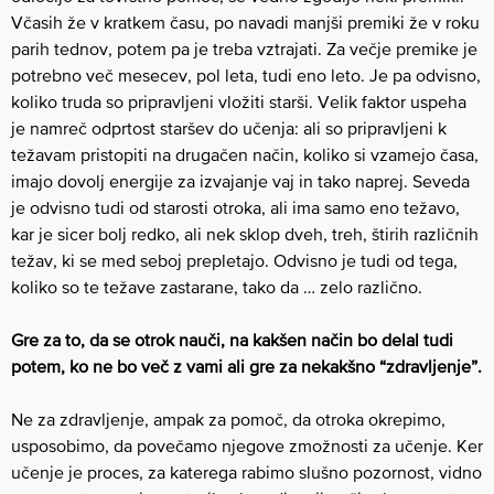
Včasih že v kratkem času, po navadi manjši premiki že v roku
parih tednov, potem pa je treba vztrajati. Za večje premike je
potrebno več mesecev, pol leta, tudi eno leto. Je pa odvisno,
koliko truda so pripravljeni vložiti starši. Velik faktor uspeha
je namreč odprtost staršev do učenja: ali so pripravljeni k
težavam pristopiti na drugačen način, koliko si vzamejo časa,
imajo dovolj energije za izvajanje vaj in tako naprej. Seveda
je odvisno tudi od starosti otroka, ali ima samo eno težavo,
kar je sicer bolj redko, ali nek sklop dveh, treh, štirih različnih
težav, ki se med seboj prepletajo. Odvisno je tudi od tega,
koliko so te težave zastarane, tako da … zelo različno.
Gre za to, da se otrok nauči, na kakšen način bo delal tudi
potem, ko ne bo več z vami ali gre za nekakšno “zdravljenje”.
Ne za zdravljenje, ampak za pomoč, da otroka okrepimo,
usposobimo, da povečamo njegove zmožnosti za učenje. Ker
učenje je proces, za katerega rabimo slušno pozornost, vidno