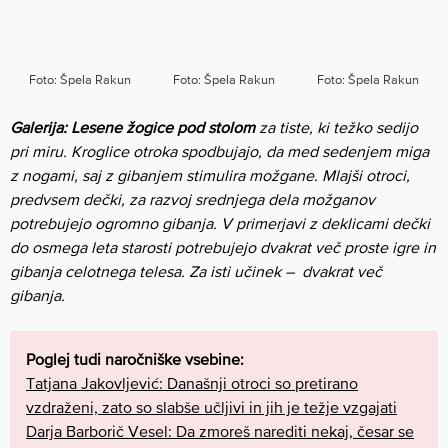
Foto: Špela Rakun
Foto: Špela Rakun
Foto: Špela Rakun
Galerija: Lesene žogice pod stolom
za tiste, ki težko sedijo
pri miru. Kroglice otroka spodbujajo, da med sedenjem miga
z nogami, saj z gibanjem stimulira možgane. Mlajši otroci,
predvsem dečki, za razvoj srednjega dela možganov
potrebujejo ogromno gibanja. V primerjavi z deklicami dečki
do osmega leta starosti potrebujejo dvakrat več proste igre in
gibanja celotnega telesa. Za isti učinek – dvakrat več
gibanja.
Poglej tudi naročniške vsebine:
Tatjana Jakovljević: Današnji otroci so pretirano
vzdraženi, zato so slabše učljivi in jih je težje vzgajati
Darja Barborič Vesel: Da zmoreš narediti nekaj, česar se