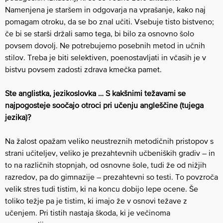
Namenjena je staršem in odgovarja na vprašanje, kako naj
pomagam otroku, da se bo znal učiti. Vsebuje tisto bistveno;
če bi se starši držali samo tega, bi bilo za osnovno šolo
povsem dovolj. Ne potrebujemo posebnih metod in učnih
stilov. Treba je biti selektiven, poenostavljati in včasih je v
bistvu povsem zadosti zdrava kmečka pamet.
Ste anglistka, jezikoslovka … S kakšnimi težavami se
najpogosteje soočajo otroci pri učenju angleščine (tujega
jezika)?
Na žalost opažam veliko neustreznih metodičnih pristopov s
strani učiteljev, veliko je prezahtevnih učbeniških gradiv – in
to na različnih stopnjah, od osnovne šole, tudi že od nižjih
razredov, pa do gimnazije – prezahtevni so testi. To povzroča
velik stres tudi tistim, ki na koncu dobijo lepe ocene. Še
toliko težje pa je tistim, ki imajo že v osnovi težave z
učenjem. Pri tistih nastaja škoda, ki je večinoma