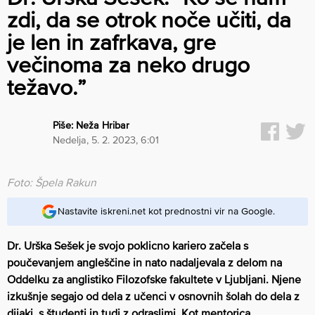
zdi, da se otrok noče učiti, da
je len in zafrkava, gre
večinoma za neko drugo
težavo.”
Piše:
Neža Hribar
nedelja, 5. 2. 2023, 6:01
Foto: Špela Rakun
Nastavite iskreni.net kot prednostni vir na Google.
Dr. Urška Sešek je svojo poklicno kariero začela s
poučevanjem angleščine in nato nadaljevala z delom na
Oddelku za anglistiko Filozofske fakultete v Ljubljani. Njene
izkušnje segajo od dela z učenci v osnovnih šolah do dela z
dijaki, s študenti in tudi z odraslimi. Kot mentorica