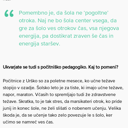
Pomembno je, da šola ne ‘pogoltne’
otroka. Naj ne bo šola center vsega, da
gre za šolo ves otrokov čas, vsa njegova
energija, pa dostikrat zraven še čas in
energija staršev.
Ukvarjate se tudi s počitniško pedagogiko. Kaj to pomeni?
Počitnice z Urško so za poletne mesece, ko učne težave
stopijo v ozadje. Šolsko leto je za tiste, ki imajo učne težave,
napor, maraton. Včasih to spremljajo tudi že zdravstvene
težave. Skratka, to je tak stres, da marsikateri otrok, ko pride
junij in konec šole, ne želi slišati o nobenem učenju. Velika
škoda je, da se učenje tako zelo povezuje le s šolo, ker
učimo se namreč ves čas.