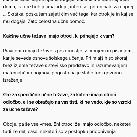
doma, katere hobije ima, ideje, interese, potenciale za naprej
… Skratka, poskušam zajeti čim več tega, kar otrok je in kaj se
mu dogaja. Zato celostna učna pomoč.
Kakšne učne težave imajo otroci, ki prihajajo k vam?
Praviloma imajo težave s pozornostjo, z branjem in pisanjem,
kar je seveda osnova šolskega učenja. Pri mlajših so skoraj
brez izjeme težave s številsko predstavo in razumevanjem
matematičnih pojmov, pogosto pa je slabo tudi govorno
izražanje.
Gre za specifične učne težave, za katere imajo otroci
odločbo, ali se obračajo na vas tisti, ki ne vedo, kje so vzroki
za učne težave?
Oboje, pa še vse vmes. Eni otroci že imajo odločbo, nekateri
tudi že dalj časa, nekateri so v postopku pridobivanja