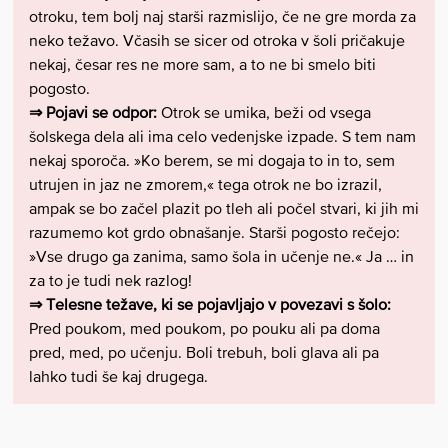
otroku, tem bolj naj starši razmislijo, če ne gre morda za
neko težavo. Včasih se sicer od otroka v šoli pričakuje
nekaj, česar res ne more sam, a to ne bi smelo biti
pogosto.
⇒ Pojavi se odpor:
Otrok se umika, beži od vsega
šolskega dela ali ima celo vedenjske izpade. S tem nam
nekaj sporoča. »Ko berem, se mi dogaja to in to, sem
utrujen in jaz ne zmorem,« tega otrok ne bo izrazil,
ampak se bo začel plazit po tleh ali počel stvari, ki jih mi
razumemo kot grdo obnašanje. Starši pogosto rečejo:
»Vse drugo ga zanima, samo šola in učenje ne.« Ja … in
za to je tudi nek razlog!
⇒ Telesne težave, ki se pojavljajo v povezavi s šolo:
Pred poukom, med poukom, po pouku ali pa doma
pred, med, po učenju. Boli trebuh, boli glava ali pa
lahko tudi še kaj drugega.