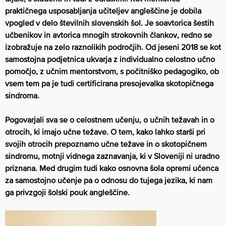
praktičnega usposabljanja učiteljev angleščine je dobila
vpogled v delo številnih slovenskih šol. Je soavtorica šestih
učbenikov in avtorica mnogih strokovnih člankov, redno se
izobražuje na zelo raznolikih področjih.
Od jeseni 2018 se kot
samostojna podjetnica ukvarja z individualno celostno učno
pomočjo, z učnim mentorstvom, s počitniško pedagogiko, ob
vsem tem pa je tudi certificirana presojevalka skotopičnega
sindroma.
Pogovarjali sva se o celostnem učenju, o učnih težavah in o
otrocih, ki imajo učne težave. O tem, kako lahko starši pri
svojih otrocih prepoznamo učne težave in o skotopičnem
sindromu, motnji vidnega zaznavanja, ki v Sloveniji ni uradno
priznana. Med drugim tudi kako osnovna šola opremi učenca
za samostojno učenje pa o odnosu do tujega jezika, ki nam
ga privzgoji šolski pouk angleščine.