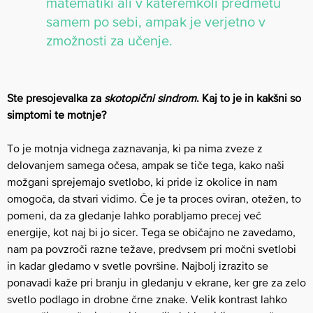
matematiki ali v kateremkoli predmetu
samem po sebi, ampak je verjetno v
zmožnosti za učenje.
Ste presojevalka za
skotopični sindrom
. Kaj to je in kakšni so
simptomi te motnje?
To je motnja vidnega zaznavanja, ki pa nima zveze z
delovanjem samega očesa, ampak se tiče tega, kako naši
možgani sprejemajo svetlobo, ki pride iz okolice in nam
omogoča, da stvari vidimo. Če je ta proces oviran, otežen, to
pomeni, da za gledanje lahko porabljamo precej več
energije, kot naj bi jo sicer. Tega se običajno ne zavedamo,
nam pa povzroči razne težave, predvsem pri močni svetlobi
in kadar gledamo v svetle površine. Najbolj izrazito se
ponavadi kaže pri branju in gledanju v ekrane, ker gre za zelo
svetlo podlago in drobne črne znake. Velik kontrast lahko