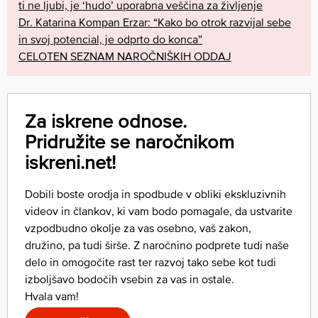
ti ne ljubi, je ‘hudo’ uporabna veščina za življenje
Dr. Katarina Kompan Erzar: “Kako bo otrok razvijal sebe
in svoj potencial, je odprto do konca”
CELOTEN SEZNAM NAROČNIŠKIH ODDAJ
Za iskrene odnose.
Pridružite se naročnikom
iskreni.net!
Dobili boste orodja in spodbude v obliki ekskluzivnih
videov in člankov, ki vam bodo pomagale, da ustvarite
vzpodbudno okolje za vas osebno, vaš zakon,
družino, pa tudi širše. Z naročnino podprete tudi naše
delo in omogočite rast ter razvoj tako sebe kot tudi
izboljšavo bodočih vsebin za vas in ostale.
Hvala vam!