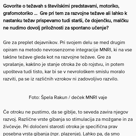
Govorite o težavah s številskimi predstavami, motoriko,
grafomotoriko … Gre pri tem za razvojne težave ali lahko k
nastanku težav prispevamo tudi starši, če dojenčku, malčku
ne nudimo dovolj priložnosti za spontano učenje?
Gre za preplet dejavnikov. Pri svojem delu se med drugim
opiram na metodo nevrosenzorne integracije MNRI, ki na vse
takšne težave gleda kot na razvojne težave. Gre za
vprašanje, kakšno je stanje otroka že ob rojstvu, in potem
upošteva tudi tisto, kar bi se v nevrološkem smislu moralo
razviti, pa se iz različnih vzrokov ni zadovoljivo razvilo.
Foto: Špela Rakun / deček MNRI vaje
Če otroku ne pustimo, da se giblje, to seveda zavira njegov
razvoj. Različne vrste gibanja so stimulacija za možgane in za
živčevje. Pri določeni starosti otroka je specifična prav
posebna vrsta gibanja (npr. plazenje). Lahko pa, da smo