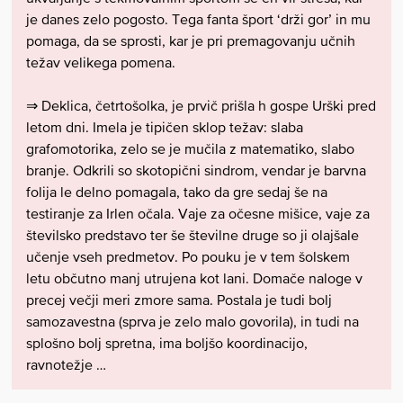
je danes zelo pogosto. Tega fanta šport ‘drži gor’ in mu
pomaga, da se sprosti, kar je pri premagovanju učnih
težav velikega pomena.
⇒ Deklica, četrtošolka, je prvič prišla h gospe Urški pred
letom dni. Imela je tipičen sklop težav: slaba
grafomotorika, zelo se je mučila z matematiko, slabo
branje. Odkrili so skotopični sindrom, vendar je barvna
folija le delno pomagala, tako da gre sedaj še na
testiranje za Irlen očala. Vaje za očesne mišice, vaje za
številsko predstavo ter še številne druge so ji olajšale
učenje vseh predmetov. Po pouku je v tem šolskem
letu občutno manj utrujena kot lani. Domače naloge v
precej večji meri zmore sama. Postala je tudi bolj
samozavestna (sprva je zelo malo govorila), in tudi na
splošno bolj spretna, ima boljšo koordinacijo,
ravnotežje …