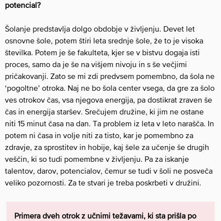
potencial?
Šolanje predstavlja dolgo obdobje v življenju. Devet let
osnovne šole, potem štiri leta srednje šole, že to je visoka
številka. Potem je še fakulteta, kjer se v bistvu dogaja isti
proces, samo da je še na višjem nivoju in s še večjimi
pričakovanji. Zato se mi zdi predvsem pomembno, da šola ne
‘pogoltne’ otroka. Naj ne bo šola center vsega, da gre za šolo
ves otrokov čas, vsa njegova energija, pa dostikrat zraven še
čas in energija staršev. Srečujem družine, ki jim ne ostane
niti 15 minut časa na dan. Ta problem iz leta v leto narašča. In
potem ni časa in volje niti za tisto, kar je pomembno za
zdravje, za sprostitev in hobije, kaj šele za učenje še drugih
veščin, ki so tudi pomembne v življenju. Pa za iskanje
talentov, darov, potencialov, čemur se tudi v šoli ne posveča
veliko pozornosti. Za te stvari je treba poskrbeti v družini.
Primera dveh otrok z učnimi težavami, ki sta prišla po