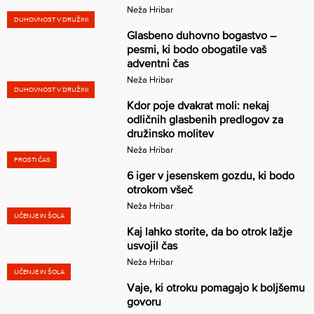
Neža Hribar
DUHOVNOST V DRUŽINI
Glasbeno duhovno bogastvo –
pesmi, ki bodo obogatile vaš
adventni čas
Neža Hribar
DUHOVNOST V DRUŽINI
Kdor poje dvakrat moli: nekaj
odličnih glasbenih predlogov za
družinsko molitev
Neža Hribar
PROSTI ČAS
6 iger v jesenskem gozdu, ki bodo
otrokom všeč
Neža Hribar
UČENJE IN ŠOLA
Kaj lahko storite, da bo otrok lažje
usvojil čas
Neža Hribar
UČENJE IN ŠOLA
Vaje, ki otroku pomagajo k boljšemu
govoru