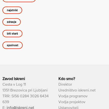
najstniki
zdravje
biti starš
spolnost
Zavod Iskreni
Kdo smo?
Cesta v Log 11
Direktor
1351 Brezovica pri Ljubljani
Uredništvo iskreni.net
TRR: SI56 0284 3026 6434
Vodja programov
639
Vodja projektov
E:
info@iskreni.net
Ustanovitelj