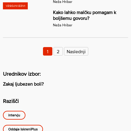
Neža Hribar
VZGOJNI IZZIVI
Kako lahko malčku pomagam k
boljšemu govoru?
Neža Hribar
Številčenje
prispevkov
1
2
Naslednji
Urednikov izbor:
Zakaj ljubezen boli?
Razišči
intervju
Oddaje IskreniPlus