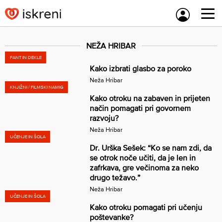
Skip
to
content
NEŽA HRIBAR
FANT IN DEKLE
Kako izbrati glasbo za poroko
Neža Hribar
KNJIŽNI / FILMSKI NAMIG
Kako otroku na zabaven in prijeten
način pomagati pri govornem
razvoju?
Neža Hribar
UČENJE IN ŠOLA
Dr. Urška Sešek: “Ko se nam zdi, da
se otrok noče učiti, da je len in
zafrkava, gre večinoma za neko
drugo težavo.”
Neža Hribar
UČENJE IN ŠOLA
Kako otroku pomagati pri učenju
poštevanke?