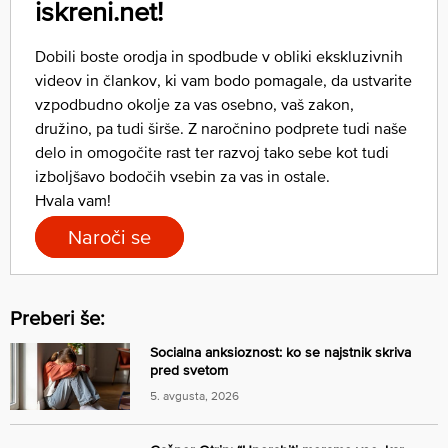
iskreni.net!
Dobili boste orodja in spodbude v obliki ekskluzivnih
videov in člankov, ki vam bodo pomagale, da ustvarite
vzpodbudno okolje za vas osebno, vaš zakon,
družino, pa tudi širše. Z naročnino podprete tudi naše
delo in omogočite rast ter razvoj tako sebe kot tudi
izboljšavo bodočih vsebin za vas in ostale.
Hvala vam!
Naroči se
Preberi še:
Socialna anksioznost: ko se najstnik skriva
pred svetom
5. avgusta, 2026