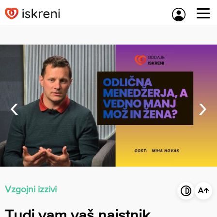
Skip
to
content
‹
›
Vzgojni izzivi
Tudi vam vaš najstnik