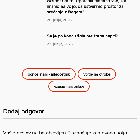
Gašper Otrin: “Uporabiti moramo vse, kar
imamo na voljo, da ustvarimo prostor za
srečanje z Bogom.”
26. julija, 2026
Se je po koncu šole res treba napiti?
23. junija, 2026
odnos starš - mladostnik
vpitje na otroke
vzgoja najstnikov
Dodaj odgovor
Vaš e-naslov ne bo objavljen.
*
označuje zahtevana polja