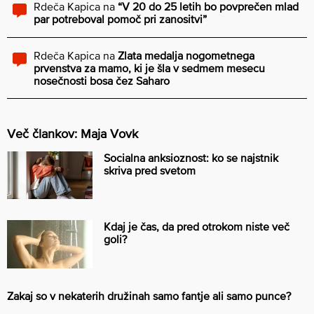
Rdeča Kapica
na
“V 20 do 25 letih bo povprečen mlad
par potreboval pomoč pri zanositvi”
Rdeča Kapica
na
Zlata medalja nogometnega
prvenstva za mamo, ki je šla v sedmem mesecu
nosečnosti bosa čez Saharo
Več člankov: Maja Vovk
Socialna anksioznost: ko se najstnik
skriva pred svetom
Kdaj je čas, da pred otrokom niste več
goli?
Zakaj so v nekaterih družinah samo fantje ali samo punce?