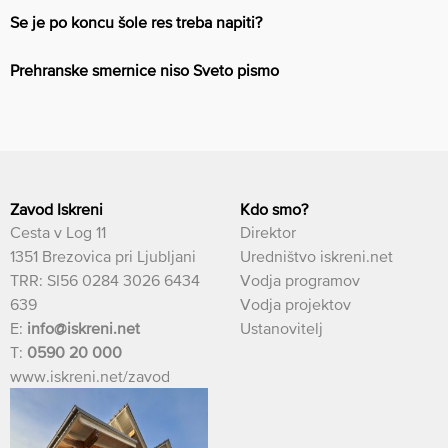
Se je po koncu šole res treba napiti?
Prehranske smernice niso Sveto pismo
Zavod Iskreni
Kdo smo?
Cesta v Log 11
Direktor
1351 Brezovica pri Ljubljani
Uredništvo iskreni.net
TRR: SI56 0284 3026 6434
Vodja programov
639
Vodja projektov
E:
info@iskreni.net
Ustanovitelj
T:
0590 20 000
www.iskreni.net/zavod