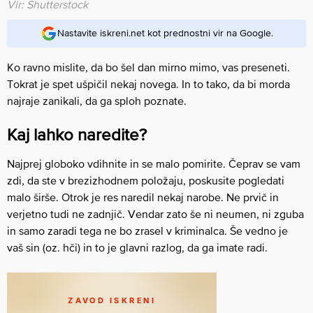
Vir: Shutterstock
Nastavite iskreni.net kot prednostni vir na Google.
Ko ravno mislite, da bo šel dan mirno mimo, vas preseneti.
Tokrat je spet ušpičil nekaj novega. In to tako, da bi morda
najraje zanikali, da ga sploh poznate.
Kaj lahko naredite?
Najprej globoko vdihnite in se malo pomirite. Čeprav se vam
zdi, da ste v brezizhodnem položaju, poskusite pogledati
malo širše. Otrok je res naredil nekaj narobe. Ne prvič in
verjetno tudi ne zadnjič. Vendar zato še ni neumen, ni zguba
in samo zaradi tega ne bo zrasel v kriminalca. Še vedno je
vaš sin (oz. hči) in to je glavni razlog, da ga imate radi.