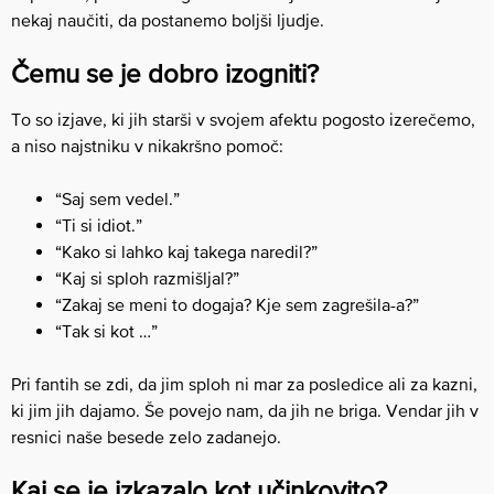
nekaj naučiti, da postanemo boljši ljudje.
Čemu se je dobro izogniti?
To so izjave, ki jih starši v svojem afektu pogosto izerečemo,
a niso najstniku v nikakršno pomoč:
“Saj sem vedel.”
“Ti si idiot.”
“Kako si lahko kaj takega naredil?”
“Kaj si sploh razmišljal?”
“Zakaj se meni to dogaja? Kje sem zagrešila-a?”
“Tak si kot …”
Pri fantih se zdi, da jim sploh ni mar za posledice ali za kazni,
ki jim jih dajamo. Še povejo nam, da jih ne briga. Vendar jih v
resnici naše besede zelo zadanejo.
Kaj se je izkazalo kot učinkovito?