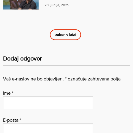
28. junija, 2025
zakon v krizi
Dodaj odgovor
Vaš e-naslov ne bo objavljen.
*
označuje zahtevana polja
Ime
*
E-pošta
*