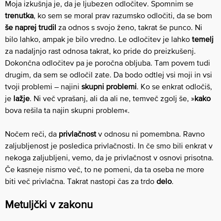
Moja izkušnja je, da je ljubezen odločitev. Spomnim se
trenutka
, ko sem se moral prav razumsko odločiti, da se bom
še naprej trudil
za odnos s svojo ženo, takrat še punco. Ni
bilo lahko, ampak je bilo vredno. Le odločitev je lahko
temelj
za nadaljnjo rast odnosa takrat, ko pride do preizkušenj.
Dokončna odločitev pa je poročna obljuba. Tam povem tudi
drugim, da sem se odločil zate. Da bodo odtlej vsi moji in vsi
tvoji problemi – najini
skupni problemi
. Ko se enkrat odločiš,
je
lažje
. Ni več vprašanj, ali da ali ne, temveč zgolj še, »
kako
bova rešila ta najin skupni problem«.
Nočem reči, da
privlačnost
v odnosu ni pomembna. Ravno
zaljubljenost je posledica privlačnosti. In če smo bili enkrat v
nekoga zaljubljeni, vemo, da je privlačnost v osnovi prisotna.
Če kasneje nismo več, to ne pomeni, da ta oseba ne more
biti več privlačna. Takrat nastopi čas za trdo
delo
.
Metuljčki v zakonu