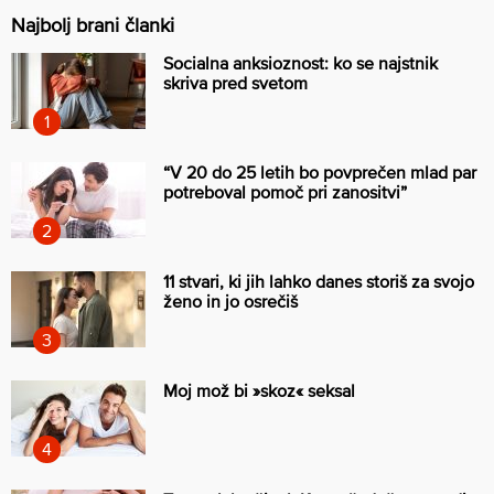
Najbolj brani članki
Socialna anksioznost: ko se najstnik
skriva pred svetom
“V 20 do 25 letih bo povprečen mlad par
potreboval pomoč pri zanositvi”
11 stvari, ki jih lahko danes storiš za svojo
ženo in jo osrečiš
Moj mož bi »skoz« seksal