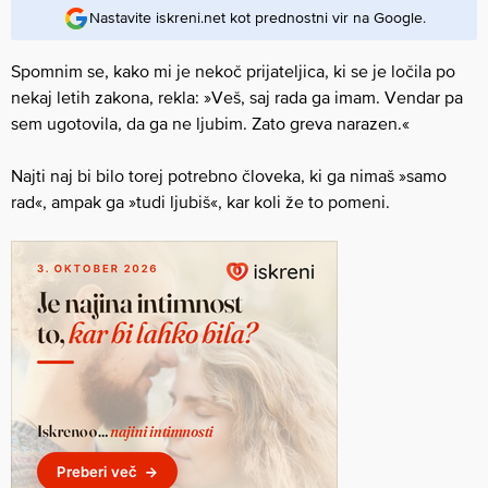
Nastavite iskreni.net kot prednostni vir na Google.
Spomnim se, kako mi je nekoč prijateljica, ki se je ločila po
nekaj letih zakona, rekla: »Veš, saj rada ga imam. Vendar pa
sem ugotovila, da ga ne ljubim. Zato greva narazen.«
Najti naj bi bilo torej potrebno človeka, ki ga nimaš »samo
rad«, ampak ga »tudi ljubiš«, kar koli že to pomeni.