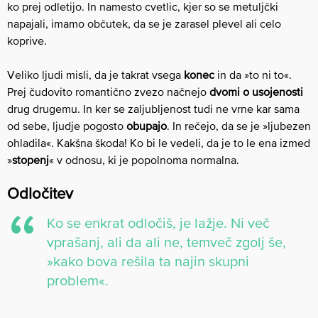
ko prej odletijo. In namesto cvetlic, kjer so se metuljčki
napajali, imamo občutek, da se je zarasel plevel ali celo
koprive.
Veliko ljudi misli, da je takrat vsega
konec
in da »to ni to«.
Prej čudovito romantično zvezo načnejo
dvomi o usojenosti
drug drugemu. In ker se zaljubljenost tudi ne vrne kar sama
od sebe, ljudje pogosto
obupajo
. In rečejo, da se je »ljubezen
ohladila«. Kakšna škoda! Ko bi le vedeli, da je to le ena izmed
»
stopenj
« v odnosu, ki je popolnoma normalna.
Odločitev
Ko se enkrat odločiš, je lažje. Ni več
vprašanj, ali da ali ne, temveč zgolj še,
»kako bova rešila ta najin skupni
problem«.