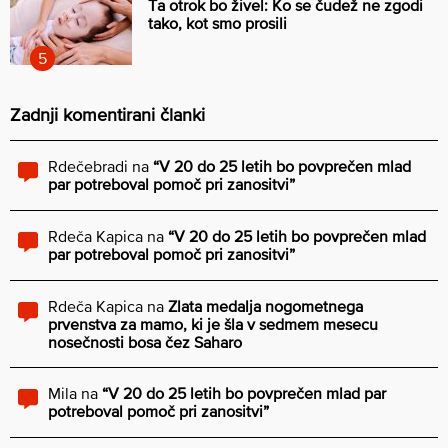
Ta otrok bo živel: Ko se čudež ne zgodi
tako, kot smo prosili
Zadnji komentirani članki
Rdečebradi
na
“V 20 do 25 letih bo povprečen mlad
par potreboval pomoč pri zanositvi”
Rdeča Kapica
na
“V 20 do 25 letih bo povprečen mlad
par potreboval pomoč pri zanositvi”
Rdeča Kapica
na
Zlata medalja nogometnega
prvenstva za mamo, ki je šla v sedmem mesecu
nosečnosti bosa čez Saharo
Mila
na
“V 20 do 25 letih bo povprečen mlad par
potreboval pomoč pri zanositvi”