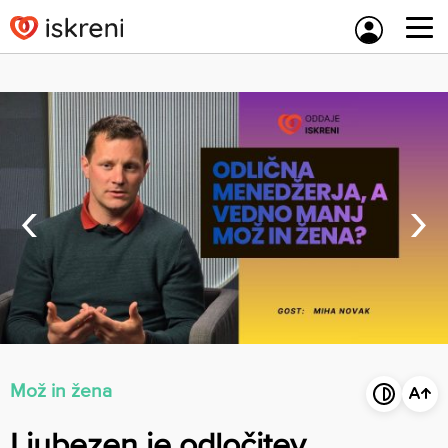
Skip
to
content
‹
›
Mož in žena
Ljubezen je odločitev