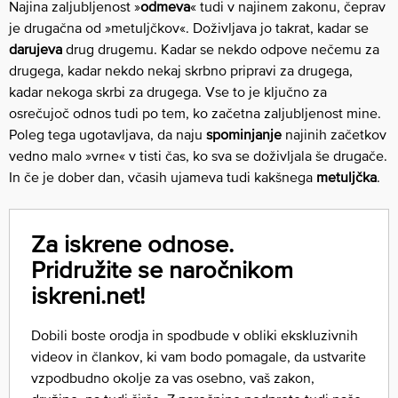
Najina zaljubljenost »
odmeva
« tudi v najinem zakonu, čeprav
je drugačna od »metuljčkov«. Doživljava jo takrat, kadar se
darujeva
drug drugemu. Kadar se nekdo odpove nečemu za
drugega, kadar nekdo nekaj skrbno pripravi za drugega,
kadar nekoga skrbi za drugega. Vse to je ključno za
osrečujoč odnos tudi po tem, ko začetna zaljubljenost mine.
Poleg tega ugotavljava, da naju
spominjanje
najinih začetkov
vedno malo »vrne« v tisti čas, ko sva se doživljala še drugače.
In če je dober dan, včasih ujameva tudi kakšnega
metuljčka
.
Za iskrene odnose.
Pridružite se naročnikom
iskreni.net!
Dobili boste orodja in spodbude v obliki ekskluzivnih
videov in člankov, ki vam bodo pomagale, da ustvarite
vzpodbudno okolje za vas osebno, vaš zakon,