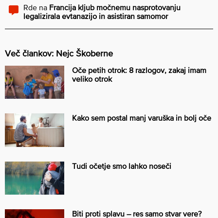
Rde
na
Francija kljub močnemu nasprotovanju
legalizirala evtanazijo in asistiran samomor
Več člankov: Nejc Škoberne
Oče petih otrok: 8 razlogov, zakaj imam
veliko otrok
Kako sem postal manj varuška in bolj oče
Tudi očetje smo lahko noseči
Biti proti splavu – res samo stvar vere?