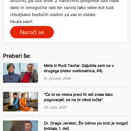
družino, pa tudi širše. Z naročnino podprete tudi naše
delo in omogočite rast ter razvoj tako sebe kot tudi
izboljšavo bodočih vsebin za vas in ostale.
Hvala vam!
Naroči se
Preberi še:
Meta in Rudi Tavčar: Zaljubila sem se v
drugega (video svetovalnica, #4)
31. januarja, 2026
“Če bi se midva pred 10 leti znala tako
pogovarjati, se ne bi nikoli ločila”
30. julija, 2025
Dr. Drago Jerebic: Živ odnos po krizi je mogoč
(oddaja, 1. del)