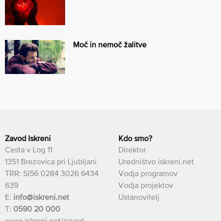
Moč in nemoč žalitve
Zavod Iskreni
Kdo smo?
Cesta v Log 11
Direktor
1351 Brezovica pri Ljubljani
Uredništvo iskreni.net
TRR: SI56 0284 3026 6434
Vodja programov
639
Vodja projektov
E:
info@iskreni.net
Ustanovitelj
T:
0590 20 000
www.iskreni.net/zavod