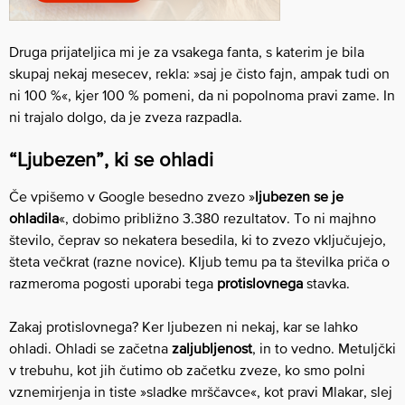
Druga prijateljica mi je za vsakega fanta, s katerim je bila
skupaj nekaj mesecev, rekla: »saj je čisto fajn, ampak tudi on
ni 100 %«, kjer 100 % pomeni, da ni popolnoma pravi zame. In
ni trajalo dolgo, da je zveza razpadla.
“Ljubezen”, ki se ohladi
Če vpišemo v Google besedno zvezo »
ljubezen se je
ohladila
«, dobimo približno 3.380 rezultatov. To ni majhno
število, čeprav so nekatera besedila, ki to zvezo vključujejo,
šteta večkrat (razne novice). Kljub temu pa ta številka priča o
razmeroma pogosti uporabi tega
protislovnega
stavka.
Zakaj protislovnega? Ker ljubezen ni nekaj, kar se lahko
ohladi. Ohladi se začetna
zaljubljenost
, in to vedno. Metuljčki
v trebuhu, kot jih čutimo ob začetku zveze, ko smo polni
vznemirjenja in tiste »sladke mrščavce«, kot pravi Mlakar, slej