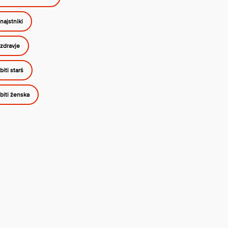
najstniki
zdravje
biti starš
biti ženska