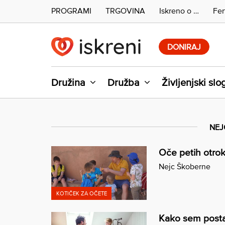
PROGRAMI
TRGOVINA
Iskreno o …
Fer
Skip
to
DONIRAJ
content
Družina
Družba
Življenjski slo
NEJ
Oče petih otrok
Nejc Škoberne
KOTIČEK ZA OČETE
Kako sem postal