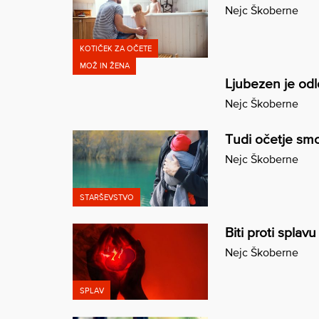
Nejc Škoberne
KOTIČEK ZA OČETE
MOŽ IN ŽENA
Ljubezen je odl
Nejc Škoberne
Tudi očetje sm
Nejc Škoberne
STARŠEVSTVO
Biti proti splav
Nejc Škoberne
SPLAV