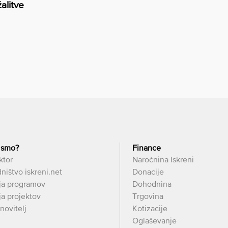
alitve
 smo?
Finance
ktor
Naročnina Iskreni
ništvo iskreni.net
Donacije
ja programov
Dohodnina
a projektov
Trgovina
novitelj
Kotizacije
Oglaševanje