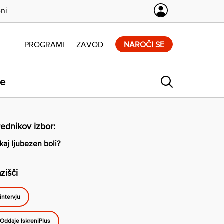
eni
PROGRAMI
ZAVOD
NAROČI SE
ne
ednikov izbor:
kaj ljubezen boli?
zišči
intervju
Oddaje IskreniPlus