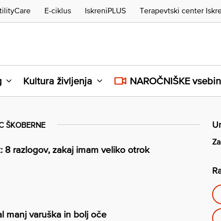
tilityCare
E-ciklus
IskreniPLUS
Terapevtski center Iskr
g
Kultura življenja
NAROČNIŠKE vsebi
Ur
C ŠKOBERNE
Za
: 8 razlogov, zakaj imam veliko otrok
Ra
 manj varuška in bolj oče