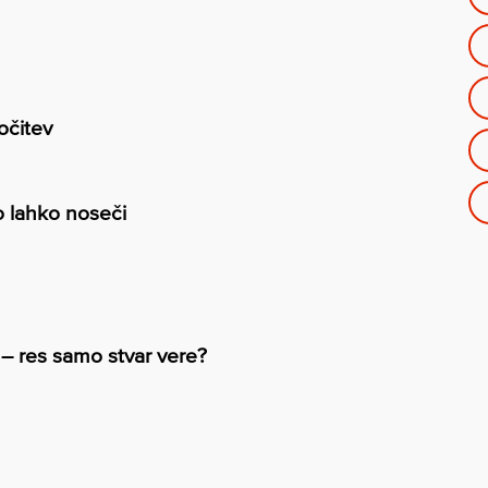
očitev
o lahko noseči
u – res samo stvar vere?