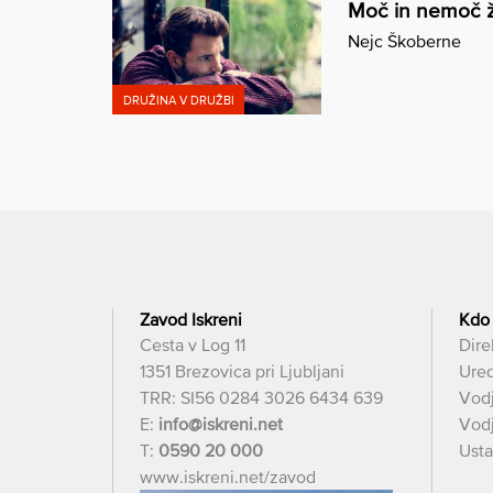
Moč in nemoč ž
Nejc Škoberne
DRUŽINA V DRUŽBI
Zavod Iskreni
Kdo
Cesta v Log 11
Dire
1351 Brezovica pri Ljubljani
Ured
TRR: SI56 0284 3026 6434 639
Vod
E:
info@iskreni.net
Vodj
T:
0590 20 000
Usta
www.iskreni.net/zavod