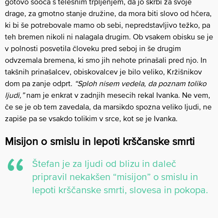
gotovo sooča s telesnim trpljenjem, da jo skrbi za svoje
drage, za gmotno stanje družine, da mora biti slovo od hčera,
ki bi še potrebovale mamo ob sebi, nepredstavljivo težko, pa
teh bremen nikoli ni nalagala drugim. Ob vsakem obisku se je
v polnosti posvetila človeku pred seboj in še drugim
odvzemala bremena, ki smo jih nehote prinašali pred njo. In
takšnih prinašalcev, obiskovalcev je bilo veliko, Kržišnikov
dom pa zanje odprt.
“Sploh nisem vedela, da poznam toliko
ljudi,”
nam je enkrat v zadnjih mesecih rekal Ivanka. Ne vem,
če se je ob tem zavedala, da marsikdo spozna veliko ljudi, ne
zapiše pa se vsakdo tolikim v srce, kot se je Ivanka.
Misijon o smislu in lepoti krščanske smrti
Štefan je za ljudi od blizu in daleč
pripravil nekakšen “misijon” o smislu in
lepoti krščanske smrti, slovesa in pokopa.