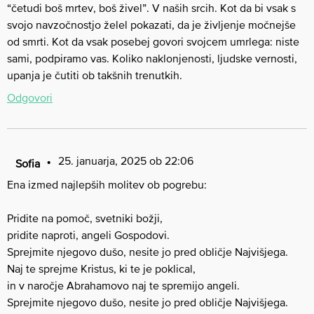
“četudi boš mrtev, boš živel”. V naših srcih. Kot da bi vsak s
svojo navzočnostjo želel pokazati, da je življenje močnejše
od smrti. Kot da vsak posebej govori svojcem umrlega: niste
sami, podpiramo vas. Koliko naklonjenosti, ljudske vernosti,
upanja je čutiti ob takšnih trenutkih.
Odgovori
25. januarja, 2025 ob 22:06
Sofia
Ena izmed najlepših molitev ob pogrebu:
Pridite na pomoč, svetniki božji,
pridite naproti, angeli Gospodovi.
Sprejmite njegovo dušo, nesite jo pred obličje Najvišjega.
Naj te sprejme Kristus, ki te je poklical,
in v naročje Abrahamovo naj te spremijo angeli.
Sprejmite njegovo dušo, nesite jo pred obličje Najvišjega.