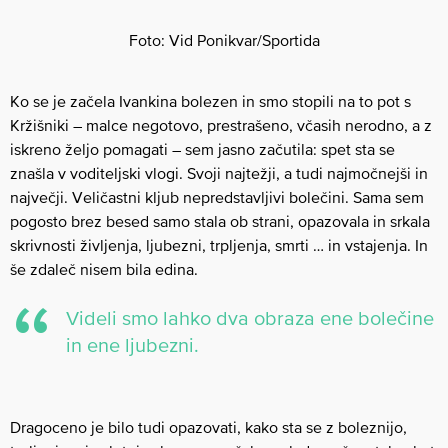
Foto: Vid Ponikvar/Sportida
Ko se je začela Ivankina bolezen in smo stopili na to pot s
Kržišniki – malce negotovo, prestrašeno, včasih nerodno, a z
iskreno željo pomagati – sem jasno začutila: spet sta se
znašla v voditeljski vlogi. Svoji najtežji, a tudi najmočnejši in
največji. Veličastni kljub nepredstavljivi bolečini. Sama sem
pogosto brez besed samo stala ob strani, opazovala in srkala
skrivnosti življenja, ljubezni, trpljenja, smrti … in vstajenja. In
še zdaleč nisem bila edina.
Videli smo lahko dva obraza ene bolečine
in ene ljubezni.
Dragoceno je bilo tudi opazovati, kako sta se z boleznijo,