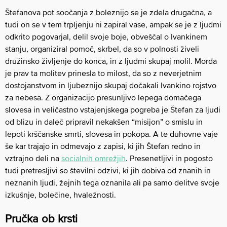
Štefanova pot soočanja z boleznijo se je zdela drugačna, a
tudi on se v tem trpljenju ni zapiral vase, ampak se je z ljudmi
odkrito pogovarjal, delil svoje boje, obveščal o Ivankinem
stanju, organiziral pomoč, skrbel, da so v polnosti živeli
družinsko življenje do konca, in z ljudmi skupaj molil. Morda
je prav ta molitev prinesla to milost, da so z neverjetnim
dostojanstvom in ljubeznijo skupaj dočakali Ivankino rojstvo
za nebesa. Z organizacijo presunljivo lepega domačega
slovesa in veličastno vstajenjskega pogreba je Štefan za ljudi
od blizu in daleč pripravil nekakšen “misijon” o smislu in
lepoti krščanske smrti, slovesa in pokopa. A te duhovne vaje
še kar trajajo in odmevajo z zapisi, ki jih Štefan redno in
vztrajno deli na
socialnih omrežjih
. Presenetljivi in pogosto
tudi pretresljivi so številni odzivi, ki jih dobiva od znanih in
neznanih ljudi, žejnih tega oznanila ali pa samo delitve svoje
izkušnje, bolečine, hvaležnosti.
Pručka ob krsti