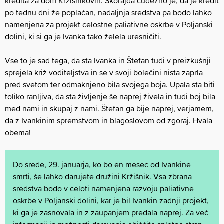
kredita za dom Kržišnikovih. Skorajda čudežno je, da je kredit
po tednu dni že poplačan, nadaljnja sredstva pa bodo lahko
namenjena za projekt celostne paliativne oskrbe v Poljanski
dolini, ki si ga je Ivanka tako želela uresničiti.
Vse to je sad tega, da sta Ivanka in Štefan tudi v preizkušnji
sprejela križ voditeljstva in se v svoji bolečini nista zaprla
pred svetom ter odmaknjeno bila svojega boja. Upala sta biti
toliko ranljiva, da sta življenje še naprej živela in tudi boj bila
med nami in skupaj z nami. Štefan ga bije naprej, verjamem,
da z Ivankinim spremstvom in blagoslovom od zgoraj. Hvala
obema!
Do srede, 29. januarja, ko bo en mesec od Ivankine
smrti, še lahko
darujete
družini Kržišnik.
Vsa zbrana
sredstva bodo v celoti namenjena
razvoju paliativne
oskrbe v Poljanski dolini
, kar je bil Ivankin zadnji projekt,
ki ga je zasnovala in z zaupanjem predala naprej. Za več