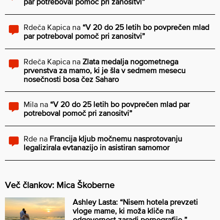
par potreboval pomoč pri zanositvi”
Rdeča Kapica
na
“V 20 do 25 letih bo povprečen mlad
par potreboval pomoč pri zanositvi”
Rdeča Kapica
na
Zlata medalja nogometnega
prvenstva za mamo, ki je šla v sedmem mesecu
nosečnosti bosa čez Saharo
Mila
na
“V 20 do 25 letih bo povprečen mlad par
potreboval pomoč pri zanositvi”
Rde
na
Francija kljub močnemu nasprotovanju
legalizirala evtanazijo in asistiran samomor
Več člankov: Mica Škoberne
Ashley Lasta: “Nisem hotela prevzeti
vloge mame, ki moža kliče na
odgovornost zaradi pornografije.”