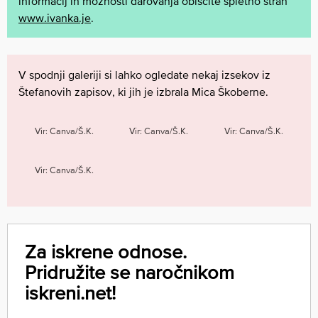
informacij in možnosti darovanja obiščite spletno stran
www.ivanka.je
.
V spodnji galeriji si lahko ogledate nekaj izsekov iz
Štefanovih zapisov, ki jih je izbrala Mica Škoberne.
Vir: Canva/Š.K.
Vir: Canva/Š.K.
Vir: Canva/Š.K.
Vir: Canva/Š.K.
Za iskrene odnose.
Pridružite se naročnikom
iskreni.net!