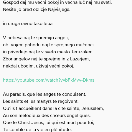
Gospod daj mu večni pokoj in večna luč naj mu sveti.
Nesite jo pred obličje Najvišjega.
in druga ravno tako lepa:
V nebesa naj te spremijo angeli,
ob tvojem prihodu naj te sprejmejo mučenci
in privedejo naj te v sveto mesto Jeruzalem.
Zbor angelov naj te sprejme in z Lazarjem,
nekdaj ubogim, uživaj večni pokoj.
https://youtube.com/watch?v=bFkMvv-Dkms
Au paradis, que les anges te conduisent,
Les saints et les martyrs te reçoivent.
Qu’ils t’accueillent dans la cité sainte, Jérusalem,
Au son mélodieux des chœurs angéliques.
Que le Christ Jésus, lui qui est mort pour toi,
Te comble de la vie en plénitude.