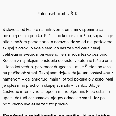
Foto: osebni arhiv Š. K.
S slovesa od Ivanke na njihovem domu mi v spominu še
posebej ostaja pručka. Prišli smo kot cela družina, saj nama je
bilo z možem pomembno in naravno, da se od nje poslovimo
skupaj z otroki. Vedela sem, da nas za vrati čaka nekaj
velikega in svetega, pa vseeno, je šla noga težko čez prag.
Ko sem z najmlajšim pristopila do krste, v kateri je ležala ona
– lepa kot vedno, pa vendar drugačna – mi je Štefan pokazal
na pručko ob strani. Takoj sem dojela, da je tam postavljena z
namenom – da lahko tudi majhni otroci pokukajo v krsto. Mali
je splezal na pručko in skupaj sva zrla v Ivanko. Bilo je
čustveno intenzivno, a lepo in mirno. Spomin, ki bo ostal, in
upam, da tudi zaznamoval njegov odnos do smrti. Jaz pa
bom večno hvaležna za tisto pručko.