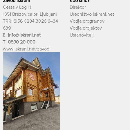
Zavod Iskreni
Kdo smo?
Cesta v Log 11
Direktor
1351 Brezovica pri Ljubljani
Uredništvo iskreni.net
TRR: SI56 0284 3026 6434
Vodja programov
639
Vodja projektov
E:
info@iskreni.net
Ustanovitelj
T:
0590 20 000
www.iskreni.net/zavod