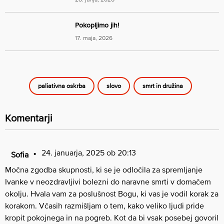
Pokopljimo jih!
17. maja, 2026
paliativna oskrba
slovo
smrt in družina
Komentarji
24. januarja, 2025 ob 20:13
Sofia
Močna zgodba skupnosti, ki se je odločila za spremljanje
Ivanke v neozdravljivi bolezni do naravne smrti v domačem
okolju. Hvala vam za poslušnost Bogu, ki vas je vodil korak za
korakom. Včasih razmišljam o tem, kako veliko ljudi pride
kropit pokojnega in na pogreb. Kot da bi vsak posebej govoril