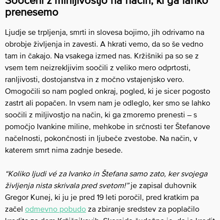
Soočeni z minljivostjo na način, ki ga lahko
prenesemo
Ljudje se trpljenja, smrti in slovesa bojimo, jih odrivamo na
obrobje življenja in zavesti. A hkrati vemo, da so še vedno
tam in čakajo. Na vsakega izmed nas. Kržišniki pa so se z
vsem tem neizrekljivim soočili z veliko mero odprtosti,
ranljivosti, dostojanstva in z močno vstajenjsko vero.
Omogočili so nam pogled onkraj, pogled, ki je sicer pogosto
zastrt ali popačen. In vsem nam je odleglo, ker smo se lahko
soočili z miljivostjo na način, ki ga zmoremo prenesti – s
pomočjo Ivankine miline, mehkobe in srčnosti ter Štefanove
načelnosti, pokončnosti in ljubeče zvestobe. Na način, v
katerem smrt nima zadnje besede.
“Koliko ljudi vé za Ivanko in Štefana samo zato, ker svojega
življenja nista skrivala pred svetom!”
je zapisal duhovnik
Gregor Kunej, ki ju je pred 19 leti poročil, pred kratkim pa
začel
odmevno pobudo
za zbiranje sredstev za poplačilo