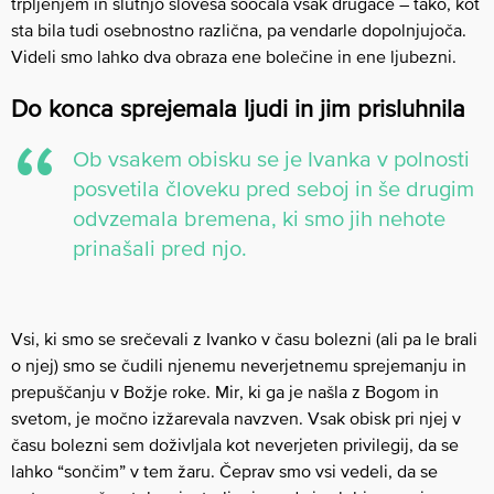
trpljenjem in slutnjo slovesa soočala vsak drugače – tako, kot
sta bila tudi osebnostno različna, pa vendarle dopolnjujoča.
Videli smo lahko dva obraza ene bolečine in ene ljubezni.
Do konca sprejemala ljudi in jim prisluhnila
Ob vsakem obisku se je Ivanka v polnosti
posvetila človeku pred seboj in še drugim
odvzemala bremena, ki smo jih nehote
prinašali pred njo.
Vsi, ki smo se srečevali z Ivanko v času bolezni (ali pa le brali
o njej) smo se čudili njenemu neverjetnemu sprejemanju in
prepuščanju v Božje roke. Mir, ki ga je našla z Bogom in
svetom, je močno izžarevala navzven. Vsak obisk pri njej v
času bolezni sem doživljala kot neverjeten privilegij, da se
lahko “sončim” v tem žaru. Čeprav smo vsi vedeli, da se