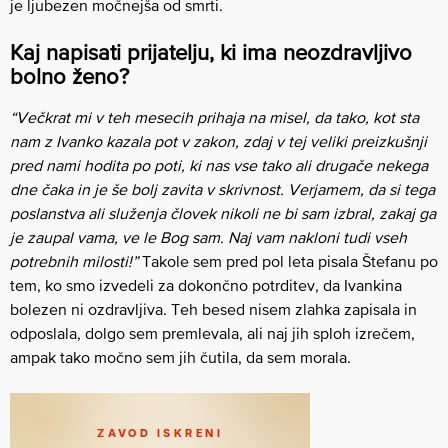
je ljubezen močnejša od smrti.
Kaj napisati prijatelju, ki ima neozdravljivo
bolno ženo?
“Večkrat mi v teh mesecih prihaja na misel, da tako, kot sta
nam z Ivanko kazala pot v zakon, zdaj v tej veliki preizkušnji
pred nami hodita po poti, ki nas vse tako ali drugače nekega
dne čaka in je še bolj zavita v skrivnost. Verjamem, da si tega
poslanstva ali služenja človek nikoli ne bi sam izbral, zakaj ga
je zaupal vama, ve le Bog sam. Naj vam nakloni tudi vseh
potrebnih milosti!”
Takole sem pred pol leta pisala Štefanu po
tem, ko smo izvedeli za dokončno potrditev, da Ivankina
bolezen ni ozdravljiva. Teh besed nisem zlahka zapisala in
odposlala, dolgo sem premlevala, ali naj jih sploh izrečem,
ampak tako močno sem jih čutila, da sem morala.