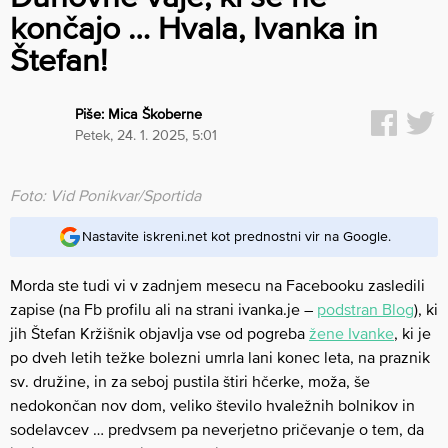
končajo … Hvala, Ivanka in
Štefan!
Piše:
Mica Škoberne
petek, 24. 1. 2025, 5:01
Foto: Vid Ponikvar/Sportida
Nastavite iskreni.net kot prednostni vir na Google.
Morda ste tudi vi v zadnjem mesecu na Facebooku zasledili
zapise (na Fb profilu ali na strani ivanka.je –
podstran Blog
), ki
jih Štefan Kržišnik objavlja vse od pogreba
žene Ivanke
, ki je
po dveh letih težke bolezni umrla lani konec leta, na praznik
sv. družine, in za seboj pustila štiri hčerke, moža, še
nedokončan nov dom, veliko število hvaležnih bolnikov in
sodelavcev … predvsem pa neverjetno pričevanje o tem, da