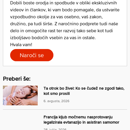
Dobili boste orodja in spodbude v obliki ekskluzivnih
videov in člankov, ki vam bodo pomagale, da ustvarite
vzpodbudno okolje za vas osebno, vaš zakon,
družino, pa tudi širše. Z naročnino podprete tudi naše
delo in omogočite rast ter razvoj tako sebe kot tudi
izboljšavo bodočih vsebin za vas in ostale.
Hvala vam!
Naroči se
Preberi še:
Ta otrok bo živel: Ko se čudež ne zgodi tako,
kot smo prosili
6. avgusta, 2026
Francija kljub močnemu nasprotovanju
legalizirala evtanazijo in asistiran samomor
28. julija, 2026