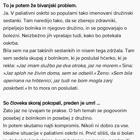
To je potem že bivanjski problem.
Ja. V paliativni oskrbi so popularni tako imenovani družinski
sestanki. Tam naredijo tako, da se zberejo zdravniki,
pripeljejo bolnika in njegovo družino, in se pogovarjajo o
bolezni. Neizbežno jih vprašajo tudi, kako bo potekala
oskrba.
Bila sem na par takšnih sestankih in nisem tega zdržala. Tam
sem sedela skupaj z bolnikom, ki je poslušal hčerko, ki je
rekla:
»Jaz imam službo pa dva otroka, jaz ne morem.«
Sina
:
»Jaz sploh ne živim doma, sem se odselil.«
Ženo:
»Sem bila
operirana na hrbtenici, jaz tudi ne bom mogla zanj
poskrbeti.«
In to mora on poslušati.
So človeka skoraj pokopali, preden je umrl …
Zato jaz ne izvajam te prakse. O teh temah se pogovorim
posebej z bolnikom in posebej z družino.
In potem skušamo najti kompromis. Nikoli ni dobro za vse.
Idealne situacije v paliativni oskrbi ni. Prvič slišiš, da si bolan