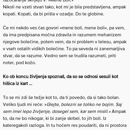
Nikoli ne vzeti stvari tako, kot mi je bila predstavljena, ampak
kopati. Kopati, da bi prišla v ozadje. Do te globine.
Če mi nekdo ves čas govori »mene boli, mene boli«, pa vem,
da ima predpisana močna zdravila in razumem mehanizem
njegove bolečine, potem vem, da ni problem v telesu, ampak
v vseh ostalih vidikih bolečine. To pa seveda ni zanemarljiva
stvar, da se razume. Vedno sem se trudila razumeti, priti
noter, pod kožo.
Ko ob koncu življenja spoznaš, da so se odnosi sesuli kot
hišica iz kart …
To se mi zdi še težje kot to, da ti povedo, da si tako bolan.
Veliko ljudi mi reče: »
Glejte, bolezni se toliko ne bojim. Saj
sem imel lepo življenje, dosegel sem, kar sem mislil.«
Ampak
to, da ne bo nikogar, ki bi zanje skrbel, to jih boli. Iz
kateregakoli razloga. In tu hočem res poudariti, da ni prostora