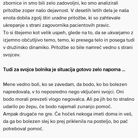
zbornice in smo bili zelo zadovoljni, ko smo analizirali
pritožbe zoper našo dejavnost. V desetih letih dela je naša
enota dobila zgolj štiri uradne pritožbe, ki so zahtevale
ukrepanje s strani zagovornika pacientovih pravic.
To si štejemo kot velik uspeh, glede na to, da se ukvarjamo z
izjemno občutljivo temo, temo, ki presega telo in posega tudi
v družinsko dinamiko. Pritožbe so bile namreč vedno s strani
svojcev.
Tudi za svojce bolnika je situacija gotovo zelo naporna …
Mene vedno boli, ko se zavedam, da bodo, ko bo bolezen
napredovala, v to neposredno nego vključeni svojci. Oni
bodo morali prevzeti vlogo negovalca. Ali pa jih bo to strašno
udarilo po žepu, če bodo najemali zunanjo pomoč.
Ampak drugače ne gre. Če hočeš nekoga imeti doma in veš,
da ga bo bolezen slej ko prej priklenila na posteljo, bo pač
potreboval pomoč.