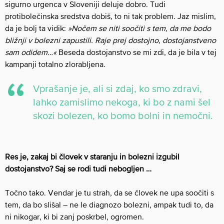
sigurno urgenca v Sloveniji deluje dobro. Tudi
protibolečinska sredstva dobiš, to ni tak problem. Jaz mislim,
da je bolj ta vidik:
»Nočem se niti soočiti s tem, da me bodo
bližnji v bolezni zapustili. Raje prej dostojno, dostojanstveno
sam odidem…«
Beseda dostojanstvo se mi zdi, da je bila v tej
kampanji totalno zlorabljena.
Vprašanje je, ali si zdaj, ko smo zdravi,
lahko zamislimo nekoga, ki bo z nami šel
skozi bolezen, ko bomo bolni in nemočni.
Res je, zakaj bi človek v staranju in bolezni izgubil
dostojanstvo? Saj se rodi tudi nebogljen …
Točno tako. Vendar je tu strah, da se človek ne upa soočiti s
tem, da bo slišal – ne le diagnozo bolezni, ampak tudi to, da
ni nikogar, ki bi zanj poskrbel, ogromen.