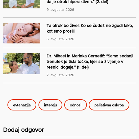
da je otrok hiperaktiven.” (2. del)
9. avgusta, 2026
Ta otrok bo živel: Ko se čudež ne zgodi tako,
kot smo prosili
6. avgusta, 2026
Dr. Mihael in Marinka Černetič: “Samo sedanji
trenutek je tista točka, kjer se življenje v
resnici dogaja.” (1. del)
2. avgusta, 2026
evtanazija
intervju
odnosi
paliativna oskrba
Dodaj odgovor