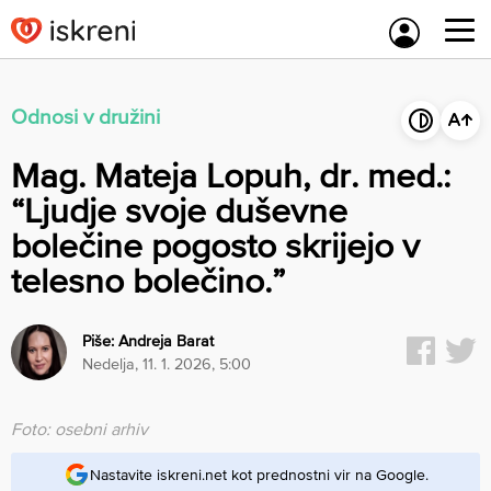
Skip
to
content
Odnosi v družini
Mag. Mateja Lopuh, dr. med.:
“Ljudje svoje duševne
bolečine pogosto skrijejo v
telesno bolečino.”
Piše:
Andreja Barat
nedelja, 11. 1. 2026, 5:00
Foto: osebni arhiv
Nastavite iskreni.net kot prednostni vir na Google.