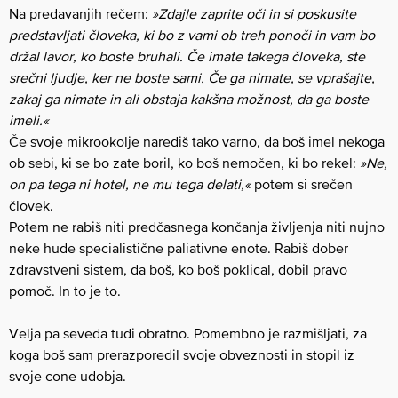
Na predavanjih rečem:
»Zdajle zaprite oči in si poskusite
predstavljati človeka, ki bo z vami ob treh ponoči in vam bo
držal lavor, ko boste bruhali. Če imate takega človeka, ste
srečni ljudje, ker ne boste sami. Če ga nimate, se vprašajte,
zakaj ga nimate in ali obstaja kakšna možnost, da ga boste
imeli.«
Če svoje mikrookolje narediš tako varno, da boš imel nekoga
ob sebi, ki se bo zate boril, ko boš nemočen, ki bo rekel:
»Ne,
on pa tega ni hotel, ne mu tega delati,«
potem si srečen
človek.
Potem ne rabiš niti predčasnega končanja življenja niti nujno
neke hude specialistične paliativne enote. Rabiš dober
zdravstveni sistem, da boš, ko boš poklical, dobil pravo
pomoč. In to je to.
Velja pa seveda tudi obratno. Pomembno je razmišljati, za
koga boš sam prerazporedil svoje obveznosti in stopil iz
svoje cone udobja.