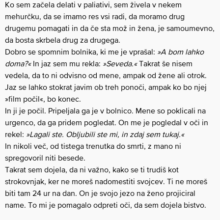
Ko sem začela delati v paliativi, sem živela v nekem
mehurčku, da se imamo res vsi radi, da moramo drug
drugemu pomagati in da če sta mož in žena, je samoumevno,
da bosta skrbela drug za drugega.
Dobro se spomnim bolnika, ki me je vprašal:
»A bom lahko
doma?«
In jaz sem mu rekla:
»Seveda.«
Takrat še nisem
vedela, da to ni odvisno od mene, ampak od žene ali otrok.
Jaz se lahko stokrat javim ob treh ponoči, ampak ko bo njej
»film počil«, bo konec.
In ji je počil. Pripeljala ga je v bolnico. Mene so poklicali na
urgenco, da ga pridem pogledat. On me je pogledal v oči in
rekel:
»Lagali ste. Obljubili ste mi, in zdaj sem tukaj.«
In nikoli več, od tistega trenutka do smrti, z mano ni
spregovoril niti besede.
Takrat sem dojela, da ni važno, kako se ti trudiš kot
strokovnjak, ker ne moreš nadomestiti svojcev. Ti ne moreš
biti tam 24 ur na dan. On je svojo jezo na ženo projiciral
name. To mi je pomagalo odpreti oči, da sem dojela bistvo.