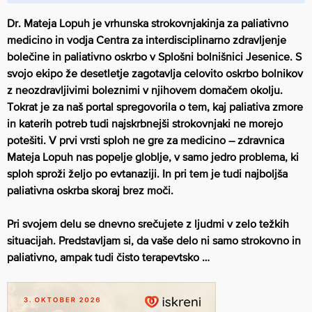
Dr. Mateja Lopuh je vrhunska strokovnjakinja za paliativno
medicino in vodja Centra za interdisciplinarno zdravljenje
bolečine in paliativno oskrbo v Splošni bolnišnici Jesenice. S
svojo ekipo že desetletje zagotavlja celovito oskrbo bolnikov
z neozdravljivimi boleznimi v njihovem domačem okolju.
Tokrat je za naš portal spregovorila o tem, kaj paliativa zmore
in katerih potreb tudi najskrbnejši strokovnjaki ne morejo
potešiti. V prvi vrsti sploh ne gre za medicino – zdravnica
Mateja Lopuh
nas popelje globlje, v samo jedro problema, ki
sploh sproži željo po evtanaziji. In pri tem je tudi najboljša
paliativna oskrba skoraj brez moči.
Pri svojem delu se dnevno srečujete z ljudmi v zelo težkih
situacijah.
Predstavljam si, da vaše delo ni samo strokovno in
paliativno, ampak tudi čisto terapevtsko …