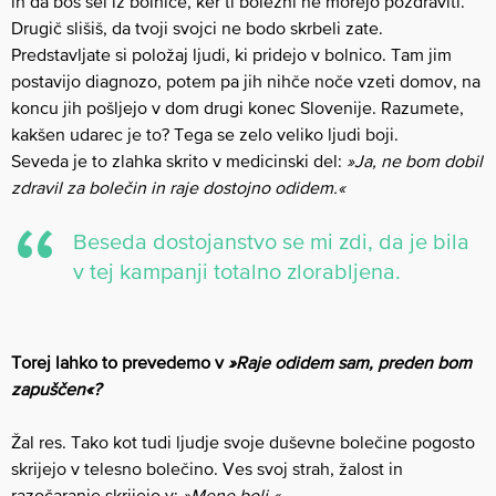
in da boš šel iz bolnice, ker ti bolezni ne morejo pozdraviti.
Drugič slišiš, da tvoji svojci ne bodo skrbeli zate.
Predstavljate si položaj ljudi, ki pridejo v bolnico. Tam jim
postavijo diagnozo, potem pa jih nihče noče vzeti domov, na
koncu jih pošljejo v dom drugi konec Slovenije. Razumete,
kakšen udarec je to? Tega se zelo veliko ljudi boji.
Seveda je to zlahka skrito v medicinski del:
»Ja, ne bom dobil
zdravil za bolečin in raje dostojno odidem.«
Beseda dostojanstvo se mi zdi, da je bila
v tej kampanji totalno zlorabljena.
Torej lahko to prevedemo v
»Raje odidem sam, preden bom
zapuščen«?
Žal res. Tako kot tudi ljudje svoje duševne bolečine pogosto
skrijejo v telesno bolečino. Ves svoj strah, žalost in
razočaranje skrijejo v:
»Mene boli.«