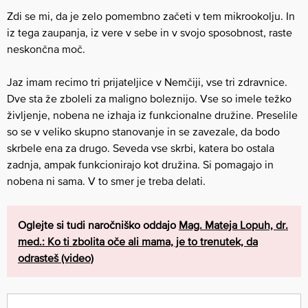
Zdi se mi, da je zelo pomembno začeti v tem mikrookolju. In
iz tega zaupanja, iz vere v sebe in v svojo sposobnost, raste
neskončna moč.
Jaz imam recimo tri prijateljice v Nemčiji, vse tri zdravnice.
Dve sta že zboleli za maligno boleznijo. Vse so imele težko
življenje, nobena ne izhaja iz funkcionalne družine. Preselile
so se v veliko skupno stanovanje in se zavezale, da bodo
skrbele ena za drugo. Seveda vse skrbi, katera bo ostala
zadnja, ampak funkcionirajo kot družina. Si pomagajo in
nobena ni sama. V to smer je treba delati.
Oglejte si tudi naročniško oddajo
Mag. Mateja Lopuh, dr.
med.: Ko ti zbolita oče ali mama, je to trenutek, da
odrasteš (video)