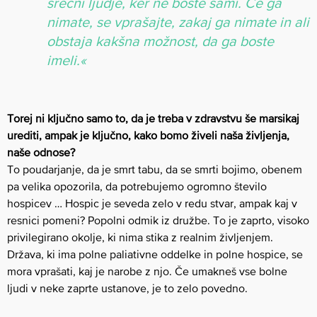
srečni ljudje, ker ne boste sami. Če ga
nimate, se vprašajte, zakaj ga nimate in ali
obstaja kakšna možnost, da ga boste
imeli.«
Torej ni ključno samo to, da je treba v zdravstvu še marsikaj
urediti, ampak je ključno, kako bomo živeli naša življenja,
naše odnose?
To poudarjanje, da je smrt tabu, da se smrti bojimo, obenem
pa velika opozorila, da potrebujemo ogromno število
hospicev … Hospic je seveda zelo v redu stvar, ampak kaj v
resnici pomeni? Popolni odmik iz družbe. To je zaprto, visoko
privilegirano okolje, ki nima stika z realnim življenjem.
Država, ki ima polne paliativne oddelke in polne hospice, se
mora vprašati, kaj je narobe z njo. Če umakneš vse bolne
ljudi v neke zaprte ustanove, je to zelo povedno.