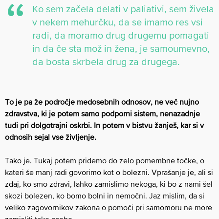
Ko sem začela delati v paliativi, sem živela
v nekem mehurčku, da se imamo res vsi
radi, da moramo drug drugemu pomagati
in da če sta mož in žena, je samoumevno,
da bosta skrbela drug za drugega.
To je pa že področje medosebnih odnosov, ne več nujno
zdravstva, ki je potem samo podporni sistem, nenazadnje
tudi pri dolgotrajni oskrbi.
In potem v bistvu žanješ, kar si v
odnosih sejal vse življenje.
Tako je. Tukaj potem pridemo do zelo pomembne točke, o
kateri še manj radi govorimo kot o bolezni. Vprašanje je, ali si
zdaj, ko smo zdravi, lahko zamislimo nekoga, ki bo z nami šel
skozi bolezen, ko bomo bolni in nemočni. Jaz mislim, da si
veliko zagovornikov zakona o pomoči pri samomoru ne more