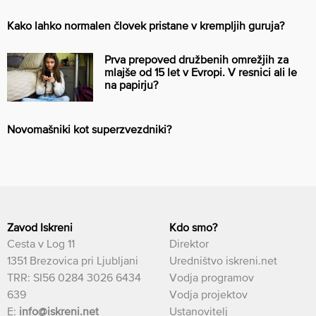
Kako lahko normalen človek pristane v krempljih guruja?
Prva prepoved družbenih omrežjih za
mlajše od 15 let v Evropi. V resnici ali le
na papirju?
Novomašniki kot superzvezdniki?
Zavod Iskreni
Kdo smo?
Cesta v Log 11
Direktor
1351 Brezovica pri Ljubljani
Uredništvo iskreni.net
TRR: SI56 0284 3026 6434
Vodja programov
639
Vodja projektov
E:
info@iskreni.net
Ustanovitelj