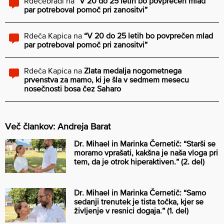
Rdečebradi
na
“V 20 do 25 letih bo povprečen mlad
par potreboval pomoč pri zanositvi”
Rdeča Kapica
na
“V 20 do 25 letih bo povprečen mlad
par potreboval pomoč pri zanositvi”
Rdeča Kapica
na
Zlata medalja nogometnega
prvenstva za mamo, ki je šla v sedmem mesecu
nosečnosti bosa čez Saharo
Več člankov: Andreja Barat
Dr. Mihael in Marinka Černetič: “Starši se
moramo vprašati, kakšna je naša vloga pri
tem, da je otrok hiperaktiven.” (2. del)
Dr. Mihael in Marinka Černetič: “Samo
sedanji trenutek je tista točka, kjer se
življenje v resnici dogaja.” (1. del)