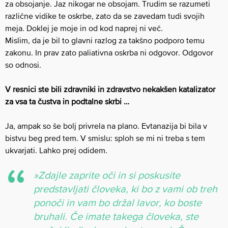
za obsojanje. Jaz nikogar ne obsojam. Trudim se razumeti
različne vidike te oskrbe, zato da se zavedam tudi svojih
meja. Doklej je moje in od kod naprej ni več.
Mislim, da je bil to glavni razlog za takšno podporo temu
zakonu. In prav zato paliativna oskrba ni odgovor. Odgovor
so odnosi.
V resnici ste bili zdravniki in zdravstvo nekakšen katalizator
za vsa ta čustva in podtalne skrbi …
Ja, ampak so še bolj privrela na plano. Evtanazija bi bila v
bistvu beg pred tem. V smislu: sploh se mi ni treba s tem
ukvarjati. Lahko prej odidem.
»Zdajle zaprite oči in si poskusite
predstavljati človeka, ki bo z vami ob treh
ponoči in vam bo držal lavor, ko boste
bruhali. Če imate takega človeka, ste