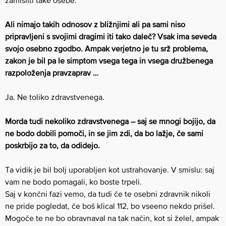
zamisliti take osebe.
Ali nimajo takih odnosov z bližnjimi ali pa sami niso
pripravljeni s svojimi dragimi iti tako daleč? Vsak ima seveda
svojo osebno zgodbo. Ampak verjetno je tu srž problema,
zakon je bil pa le simptom vsega tega in vsega družbenega
razpoloženja pravzaprav …
Ja. Ne toliko zdravstvenega.
Morda tudi nekoliko zdravstvenega – saj se mnogi bojijo, da
ne bodo dobili pomoči, in se jim zdi, da bo lažje, če sami
poskrbijo za to, da odidejo.
Ta vidik je bil bolj uporabljen kot ustrahovanje. V smislu: saj
vam ne bodo pomagali, ko boste trpeli.
Saj v končni fazi vemo, da tudi če te osebni zdravnik nikoli
ne pride pogledat, če boš klical 112, bo vseeno nekdo prišel.
Mogoče te ne bo obravnaval na tak način, kot si želel, ampak