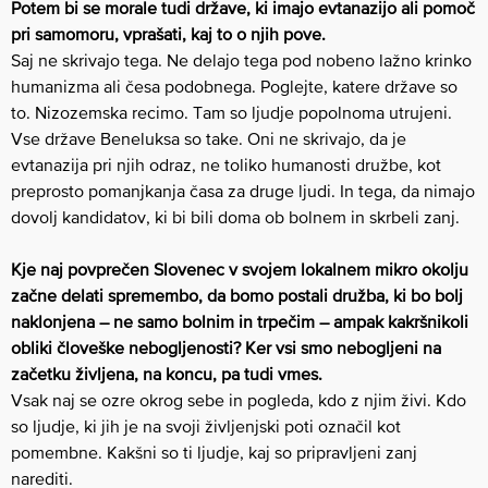
Potem bi se morale tudi države, ki imajo evtanazijo ali pomoč
pri samomoru, vprašati, kaj to o njih pove.
Saj ne skrivajo tega. Ne delajo tega pod nobeno lažno krinko
humanizma ali česa podobnega. Poglejte, katere države so
to. Nizozemska recimo. Tam so ljudje popolnoma utrujeni.
Vse države Beneluksa so take. Oni ne skrivajo, da je
evtanazija pri njih odraz, ne toliko humanosti družbe, kot
preprosto pomanjkanja časa za druge ljudi. In tega, da nimajo
dovolj kandidatov, ki bi bili doma ob bolnem in skrbeli zanj.
Kje naj povprečen Slovenec v svojem lokalnem mikro okolju
začne delati spremembo, da bomo postali družba, ki bo bolj
naklonjena – ne samo bolnim in trpečim – ampak kakršnikoli
obliki človeške nebogljenosti? Ker vsi smo nebogljeni na
začetku življena, na koncu, pa tudi vmes.
Vsak naj se ozre okrog sebe in pogleda, kdo z njim živi. Kdo
so ljudje, ki jih je na svoji življenjski poti označil kot
pomembne. Kakšni so ti ljudje, kaj so pripravljeni zanj
narediti.