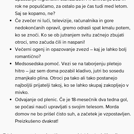
rok ne popuščamo, za ostalo pa je čas tudi med letom.
Saj se kopamo, ne?
Če zvečer ni luči, televizije, računalnika in gore
nedokončanih opravil, gremo odrasli spat kmalu potem,
ko se znoči. Ko se ob jutranjem svitu začnejo zbujati
otroci, smo začuda čili in naspani!
Večerni ogenj in opazovanje zvezd – kaj je lahko bolj
romantično?
Medsosedska pomoč. Vezi se na taborjenju pletejo
hitro – jaz sem doma pozabil kladivo, jutri bo sosedu
zmanjkalo plina. Otroci pa tako ali tako postanejo
najboljši prijatelji takoj, ko se lahko skupaj zakopljejo v
mivko.
Odvajanje od plenic. Če je 18-mesečnik dva tedna gol,
se počasi nauči upravljati s svojim telesom. Morda
domov ne bo prišel čisto suh, a začetek je vzpostavljen.
Preizkušeno dvakrat!