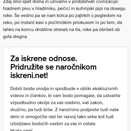
Zdaj smo spet doma in uživamo v pridobitvah civilizacije:
hladnem pivu v hladilniku, pečici in kuhinjski pipi na dosegu
roke. Še vedno pa se nam kolca po zajtrkih s pogledom na
reko, po instant kavi s počitniškim priokusom in po tem, da
lahko na koncu drobtine streseš na tla, roke pa obrišeš ob
gola stegna.
Za iskrene odnose.
Pridružite se naročnikom
iskreni.net!
Dobili boste orodja in spodbude v obliki ekskluzivnih
videov in člankov, ki vam bodo pomagale, da ustvarite
vzpodbudno okolje za vas osebno, vaš zakon,
družino, pa tudi širše. Z naročnino podprete tudi naše
delo in omogočite rast ter razvoj tako sebe kot tudi
izboljšavo bodočih vsebin za vas in ostale.
Hvala vam!