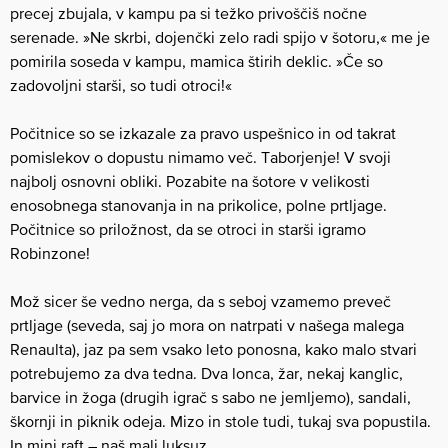
precej zbujala, v kampu pa si težko privoščiš nočne
serenade. »Ne skrbi, dojenčki zelo radi spijo v šotoru,« me je
pomirila soseda v kampu, mamica štirih deklic. »Če so
zadovoljni starši, so tudi otroci!«
Počitnice so se izkazale za pravo uspešnico in od takrat
pomislekov o dopustu nimamo več. Taborjenje! V svoji
najbolj osnovni obliki. Pozabite na šotore v velikosti
enosobnega stanovanja in na prikolice, polne prtljage.
Počitnice so priložnost, da se otroci in starši igramo
Robinzone!
Mož sicer še vedno nerga, da s seboj vzamemo preveč
prtljage (seveda, saj jo mora on natrpati v našega malega
Renaulta), jaz pa sem vsako leto ponosna, kako malo stvari
potrebujemo za dva tedna. Dva lonca, žar, nekaj kanglic,
barvice in žoga (drugih igrač s sabo ne jemljemo), sandali,
škornji in piknik odeja. Mizo in stole tudi, tukaj sva popustila.
In mini raft – naš mali luksuz.