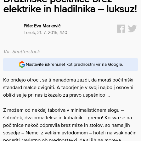
elektrike in hladilnika – luksuz!
Piše:
Eva Markovič
torek, 21. 7. 2015, 4:10
Vir: Shutterstock
Nastavite iskreni.net kot prednostni vir na Google.
Ko pridejo otroci, se ti nenadoma zazdi, da moraš počitniški
standard malce dvigniti. A taborjenje v svoji najbolj osnovni
obliki se je pri nas izkazalo za pravo uspešnico …
Z možem od nekdaj taboriva v minimalističnem slogu –
šotorček, dva armafleksa in kuhalnik – gremo! Ko sva se na
počitnice nekoč odpravila brez mize in stolov, so nama jih
sosedje – Nemci z velikim avtodomom – hoteli na vsak način
podariti, verjetno ob predpostavki, da si jih ne moreva