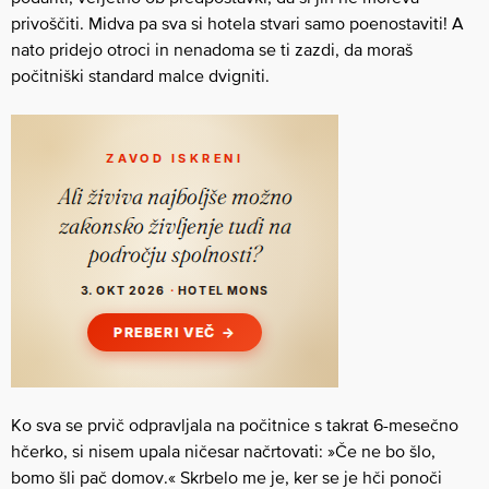
privoščiti. Midva pa sva si hotela stvari samo poenostaviti! A
nato pridejo otroci in nenadoma se ti zazdi, da moraš
počitniški standard malce dvigniti.
Ko sva se prvič odpravljala na počitnice s takrat 6-mesečno
hčerko, si nisem upala ničesar načrtovati: »Če ne bo šlo,
bomo šli pač domov.« Skrbelo me je, ker se je hči ponoči