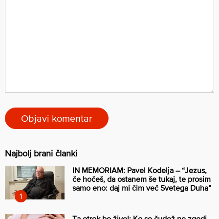
Najbolj brani članki
IN MEMORIAM: Pavel Kodelja – “Jezus,
če hočeš, da ostanem še tukaj, te prosim
samo eno: daj mi čim več Svetega Duha”
Ta otrok bo živel: Ko se čudež ne zgodi