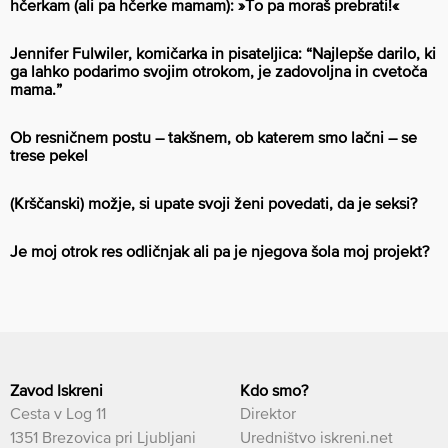
hčerkam (ali pa hčerke mamam): »To pa moraš prebrati!«
Jennifer Fulwiler, komičarka in pisateljica: “Najlepše darilo, ki
ga lahko podarimo svojim otrokom, je zadovoljna in cvetoča
mama.”
Ob resničnem postu – takšnem, ob katerem smo lačni – se
trese pekel
(Krščanski) možje, si upate svoji ženi povedati, da je seksi?
Je moj otrok res odličnjak ali pa je njegova šola moj projekt?
Zavod Iskreni
Kdo smo?
Cesta v Log 11
Direktor
1351 Brezovica pri Ljubljani
Uredništvo iskreni.net