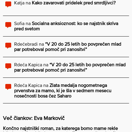
Katja
na
Kako zavarovati pridelek pred smrdljivci?
Sofia
na
Socialna anksioznost: ko se najstnik skriva
pred svetom
Rdečebradi
na
“V 20 do 25 letih bo povprečen mlad
par potreboval pomoč pri zanositvi”
Rdeča Kapica
na
“V 20 do 25 letih bo povprečen mlad
par potreboval pomoč pri zanositvi”
Rdeča Kapica
na
Zlata medalja nogometnega
prvenstva za mamo, ki je šla v sedmem mesecu
nosečnosti bosa čez Saharo
Več člankov: Eva Markovič
Končno najstniški roman, za katerega bomo mame rekle