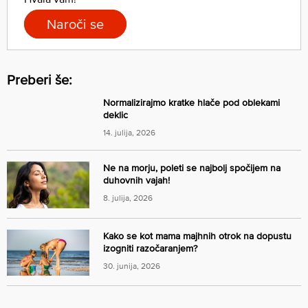
Naroči se
Preberi še:
Normalizirajmo kratke hlače pod oblekami
deklic
14. julija, 2026
Ne na morju, poleti se najbolj spočijem na
duhovnih vajah!
8. julija, 2026
Kako se kot mama majhnih otrok na dopustu
izogniti razočaranjem?
30. junija, 2026