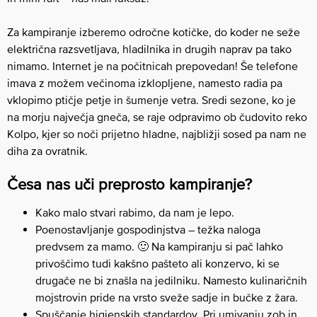
Za kampiranje izberemo odročne kotičke, do koder ne seže
električna razsvetljava, hladilnika in drugih naprav pa tako
nimamo. Internet je na počitnicah prepovedan! Še telefone
imava z možem večinoma izklopljene, namesto radia pa
vklopimo ptičje petje in šumenje vetra. Sredi sezone, ko je
na morju največja gneča, se raje odpravimo ob čudovito reko
Kolpo, kjer so noči prijetno hladne, najbližji sosed pa nam ne
diha za ovratnik.
Česa nas uči preprosto kampiranje?
Kako malo stvari rabimo, da nam je lepo.
Poenostavljanje gospodinjstva – težka naloga
predvsem za mamo. 🙂 Na kampiranju si pač lahko
privoščimo tudi kakšno pašteto ali konzervo, ki se
drugače ne bi znašla na jedilniku. Namesto kulinaričnih
mojstrovin pride na vrsto sveže sadje in bučke z žara.
Spuščanje higienskih standardov. Pri umivanju zob in