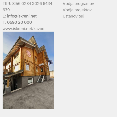
TRR: SI56 0284 3026 6434
Vodja programov
639
Vodja projektov
E:
info@iskreni.net
Ustanovitelj
T:
0590 20 000
www.iskreni.net/zavod