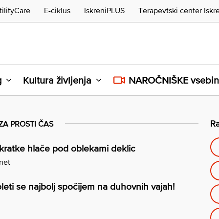
tilityCare
E-ciklus
IskreniPLUS
Terapevtski center Iskr
g
Kultura življenja
NAROČNIŠKE vsebi
Ra
 ZA PROSTI ČAS
kratke hlače pod oblekami deklic
.net
leti se najbolj spočijem na duhovnih vajah!