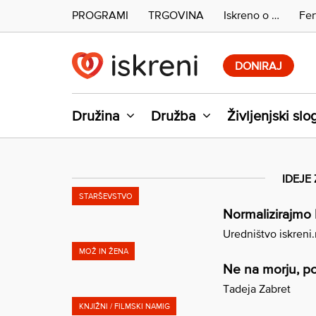
PROGRAMI
TRGOVINA
Iskreno o …
Fer
Skip
to
DONIRAJ
content
Družina
Družba
Življenjski slo
IDEJE
STARŠEVSTVO
Normalizirajmo 
Uredništvo iskreni
MOŽ IN ŽENA
Ne na morju, po
Tadeja Zabret
KNJIŽNI / FILMSKI NAMIG