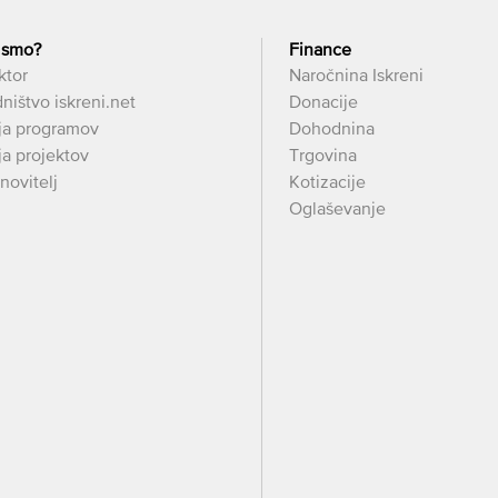
 smo?
Finance
ktor
Naročnina Iskreni
ništvo iskreni.net
Donacije
ja programov
Dohodnina
a projektov
Trgovina
novitelj
Kotizacije
Oglaševanje