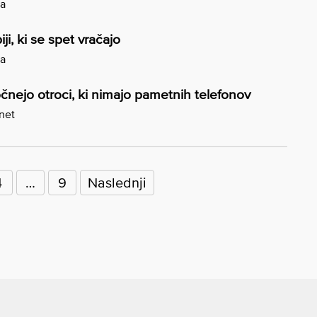
ga
i, ki se spet vračajo
ga
 počnejo otroci, ki nimajo pametnih telefonov
.net
4
…
9
Naslednji