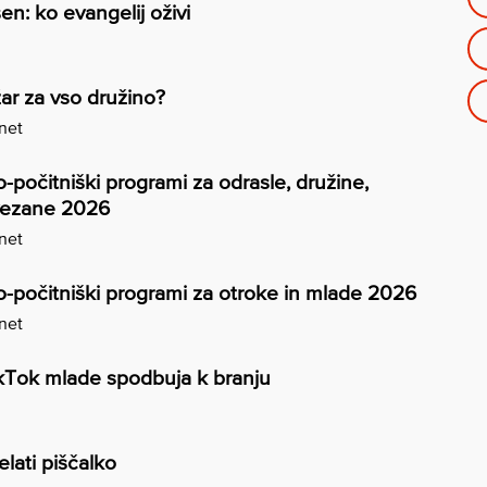
en: ko evangelij oživi
žar za vso družino?
.net
-počitniški programi za odrasle, družine,
vezane 2026
.net
-počitniški programi za otroke in mlade 2026
.net
kTok mlade spodbuja k branju
lati piščalko