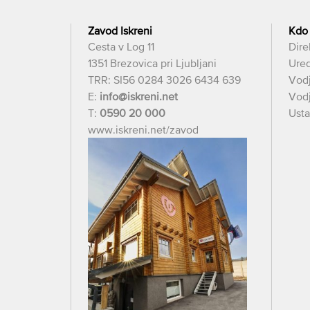
Zavod Iskreni
Kdo
Cesta v Log 11
Dire
1351 Brezovica pri Ljubljani
Ured
TRR: SI56 0284 3026 6434 639
Vod
E:
info@iskreni.net
Vodj
T:
0590 20 000
Usta
www.iskreni.net/zavod