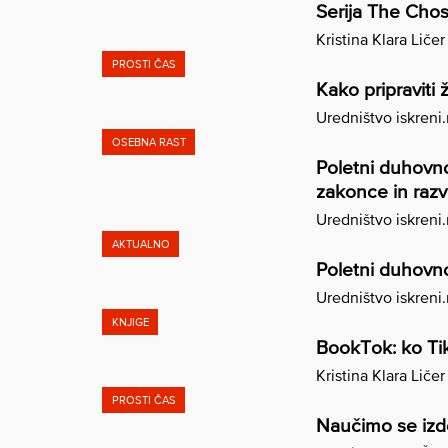
Serija The Chos
Kristina Klara Ličer
PROSTI ČAS
Kako pripraviti 
Uredništvo iskreni
OSEBNA RAST
Poletni duhovno
zakonce in raz
Uredništvo iskreni
AKTUALNO
Poletni duhovno
Uredništvo iskreni
KNJIGE
BookTok: ko Ti
Kristina Klara Ličer
PROSTI ČAS
Naučimo se izde