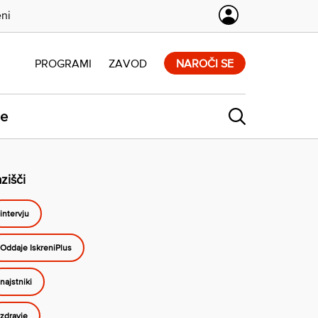
eni
PROGRAMI
ZAVOD
NAROČI SE
ne
zišči
intervju
Oddaje IskreniPlus
najstniki
zdravje