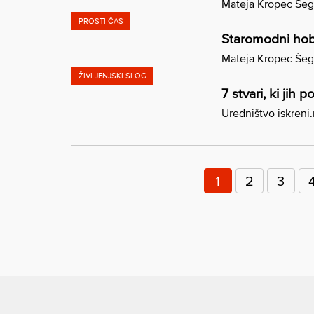
Mateja Kropec Še
PROSTI ČAS
Staromodni hobij
Mateja Kropec Še
ŽIVLJENJSKI SLOG
7 stvari, ki jih
Uredništvo iskreni
Številčenje
prispevkov
1
2
3