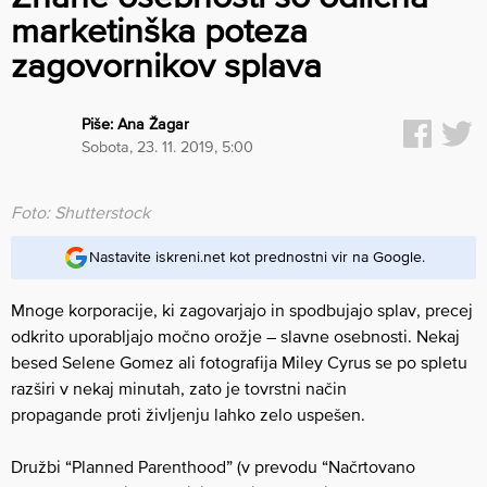
marketinška poteza
zagovornikov splava
Piše:
Ana Žagar
sobota, 23. 11. 2019, 5:00
Foto: Shutterstock
Nastavite iskreni.net kot prednostni vir na Google.
Mnoge korporacije, ki zagovarjajo in spodbujajo splav, precej
odkrito uporabljajo močno orožje – slavne osebnosti. Nekaj
besed Selene Gomez ali fotografija Miley Cyrus se po spletu
razširi v nekaj minutah, zato je tovrstni način
propagande proti življenju lahko zelo uspešen.
Družbi “Planned Parenthood” (v prevodu “Načrtovano