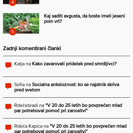
Kaj saditi avgusta, da boste imeli jeseni
poln vrt?
Zadnji komentirani članki
Katja
na
Kako zavarovati pridelek pred smrdljivci?
Sofia
na
Socialna anksioznost: ko se najstnik skriva
pred svetom
Rdečebradi
na
“V 20 do 25 letih bo povprečen mlad
par potreboval pomoč pri zanositvi”
Rdeča Kapica
na
“V 20 do 25 letih bo povprečen mlad
par potreboval pomoč pri zanositvi”