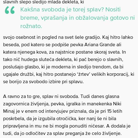
slavnih slepo sledijo mlada dekleta, ki
Kakšna svoboda je torej splav? Nositi
breme, vprašanja in obžalovanja gotovo ni
rožnato.
svojo osebnost in pogled na svet šele gradijo. Kaj hitro lahko
beseda, pod katero se podpiše pevka Ariana Grande ali
katera njenega kova, za najstnice postane skoraj sveta. In
tako nič hudega sluteča dekleta, ki pač berejo o slavnih,
poslušajo glasbo, ki je moderna in sledijo trendom, da bi
ugajale družbi, kaj hitro postanejo ‘žrtev’ velikih korporacij, ki
se borijo za svobodo izbire pri splavu.
A ravno za to gre, splav ni svoboda. Tudi danes glasna
zagovornica življenja, pevka, igralka in manekenka Niki
Minaj je v enem od intervjujev priznala, da je pri 15 letih
poskrbela, da je izgubila otročička, ker nanj še ni bila
pripravljena in mu ne bi mogla ponuditi ničesar. A dodala je
tudi, da jo odločitev za splav preganja že celo življenje.