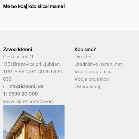
Me bo kdaj kdo klical mama?
Zavod Iskreni
Kdo smo?
Cesta v Log 11
Direktor
1351 Brezovica pri Ljubljani
Uredništvo iskreni.net
TRR: SI56 0284 3026 6434
Vodja programov
639
Vodja projektov
E:
info@iskreni.net
Ustanovitelj
T:
0590 20 000
www.iskreni.net/zavod