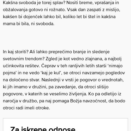
Kakšna svoboda je torej splav? Nositi breme, vprašanja in
obžalovanja gotovo ni rožnato. Vsak dan zaspati z mislijo,
kakšen bi dojenček lahko bil, koliko let bi štel in kakšna
mama bi bila, ni svoboda.
In kaj storiti? Ali lahko preprečimo branje in sledenje
svetovnim trendom? Zgled je kot vedno zlajnana, a najbolj
učinkovita rešitev. Čeprav v teh ranljivih letih starši ‘nimajo
pojma’ in ne vedo ‘kaj je kul’, se otroci navzamejo pogledov
na določeno stvar. Naslednji v vrsti je pogovor o vrednotah,
ki jih imamo v družini, pa zavedanje, da otroci slišijo
pogovore, v katerih se veselimo življenja. Ko pa odletijo iz
naročja v družbo, pa naj pomaga Božja navzočnost, da bodo
otroci radi imeli otroke.
Za iskrene odnose.