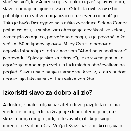
starševstvo”), ki v Ameriki opravi daleč največ splavov letno,
slavni donirajo milijonske vsote. O teh darovih za vse bolj
priljubljeno in vplivno organizacijo pa seveda ne molčijo.
Tako je bivša Disneyjeva najstniška zvezdnica Selena Gomez
prstan čistosti, ki simbolizira ohranjanje deviškosti za zakon,
zamenjala za ogrlico, posvečeno gibanju, ki je povzročilo že
več kot 50 milijonov splavov. Miley Cyrus je nedavno
objavila fotografijo s torto z napisom “Abortion is healthcare”
(v prevodu “Splav je skrb za zdravje”), tako v veseljem in kot
ogorčenje mnogim po svetu, a tudi mladim oboževalkam na
pogled. Slavni imajo nanje izjemno velik vpliv, ki ga s pridom
uporabljajo tako sami kot tudi velike združbe.
Izkoristiti slavo za dobro ali zlo?
A dokler je bralec objav na spletu dovolj razgledan in ima
vrednote in poglede na življenje dobro utemeljene, da si
skozi mnenja drugih ljudi, tudi slavnih, oblikuje svoje
mnenje, ne vidim težav. Večja težava nastane, ko objavam