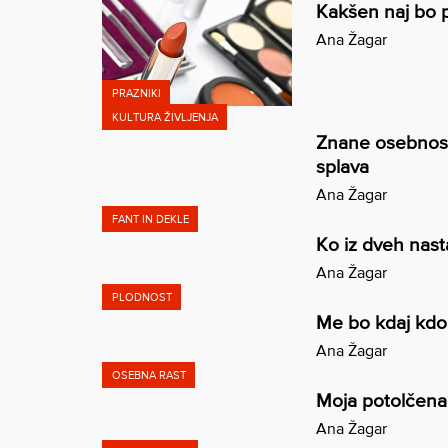
Kakšen naj bo 
Ana Žagar
PRAZNIKI
KULTURA ŽIVLJENJA
Znane osebnost
splava
Ana Žagar
FANT IN DEKLE
Ko iz dveh nast
Ana Žagar
PLODNOST
Me bo kdaj kdo
Ana Žagar
OSEBNA RAST
Moja potolčena
Ana Žagar