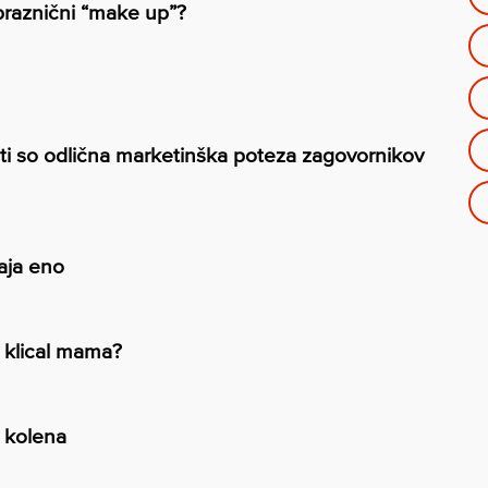
praznični “make up”?
i so odlična marketinška poteza zagovornikov
aja eno
 klical mama?
 kolena