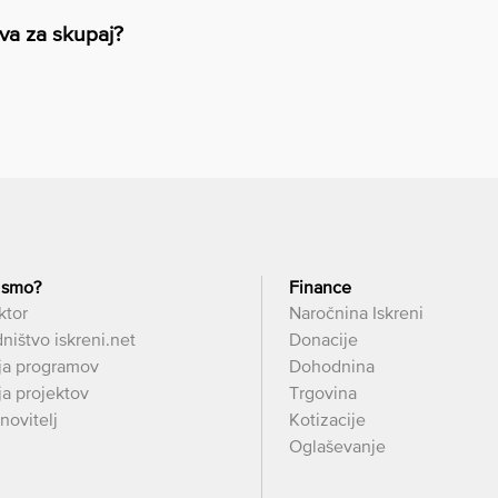
va za skupaj?
 smo?
Finance
ktor
Naročnina Iskreni
ništvo iskreni.net
Donacije
ja programov
Dohodnina
a projektov
Trgovina
novitelj
Kotizacije
Oglaševanje