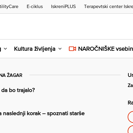
tilityCare
E-ciklus
IskreniPLUS
Terapevtski center Iskr
g
Kultura življenja
NAROČNIŠKE vsebi
Ur
NA ŽAGAR
Za
, da bo trajalo?
Ra
 naslednji korak – spoznati starše