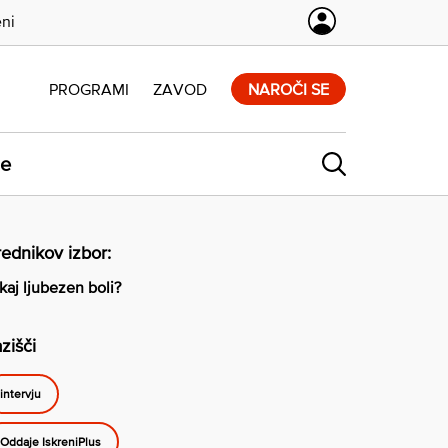
eni
PROGRAMI
ZAVOD
NAROČI SE
ne
ednikov izbor:
kaj ljubezen boli?
zišči
intervju
Oddaje IskreniPlus