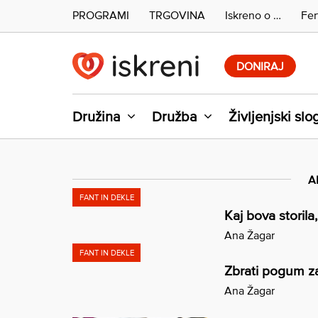
PROGRAMI
TRGOVINA
Iskreno o …
Fer
Skip
to
DONIRAJ
content
Družina
Družba
Življenjski slo
A
FANT IN DEKLE
Kaj bova storila
Ana Žagar
FANT IN DEKLE
Zbrati pogum za
Ana Žagar