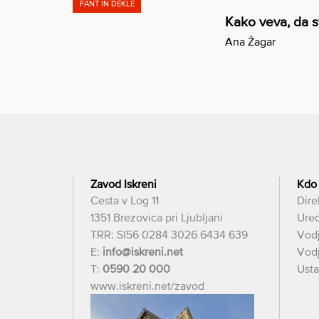
FANT IN DEKLE
Kako veva, da s
Ana Žagar
Zavod Iskreni
Kdo
Cesta v Log 11
Dire
1351 Brezovica pri Ljubljani
Ured
TRR: SI56 0284 3026 6434 639
Vod
E:
info@iskreni.net
Vodj
T:
0590 20 000
Usta
www.iskreni.net/zavod