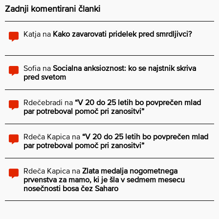
Zadnji komentirani članki
Katja
na
Kako zavarovati pridelek pred smrdljivci?
Sofia
na
Socialna anksioznost: ko se najstnik skriva
pred svetom
Rdečebradi
na
“V 20 do 25 letih bo povprečen mlad
par potreboval pomoč pri zanositvi”
Rdeča Kapica
na
“V 20 do 25 letih bo povprečen mlad
par potreboval pomoč pri zanositvi”
Rdeča Kapica
na
Zlata medalja nogometnega
prvenstva za mamo, ki je šla v sedmem mesecu
nosečnosti bosa čez Saharo