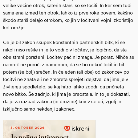
velike večine otrok, katerih starši so se ločili. In ker sem tudi
sama ena izmed teh otrok, lahko iz prve roke povem, kakšno
škodo starši delajo otrokom, ko jih v ločitveni vojni izkoristijo
kot orožje.
Če je bil zakon skupek konstantnih partnerskih bitk, ki se
nikoli niso rešile in je to vodilo v ločitev, je logično, da sta
obe strani poraženi. Ločitev pač ni zmaga. Je poraz. Nihče se
namreč ne poroči z namenom, da se bo nekoč ločil in bil
potem (še bolj) srečen. In če eden (ali oba) od zakoncev po
ločitvi ne znata ali ne zmoreta sprejeti dejstva, da jima je v
življenju spodletelo, se kaj hitro lahko zgodi, da pričneta
novo bitko. Še zadnjo, ki jima je preostala. In to je dokazati,
da je za razpad zakona (in družine) kriv v celoti, zgolj in
izključno samo nekdanji zakonec.