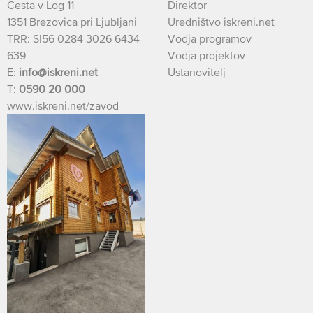
Cesta v Log 11
Direktor
1351 Brezovica pri Ljubljani
Uredništvo iskreni.net
TRR: SI56 0284 3026 6434
Vodja programov
639
Vodja projektov
E:
info@iskreni.net
Ustanovitelj
T:
0590 20 000
www.iskreni.net/zavod