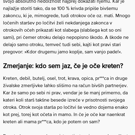
svojo absolutno nedolžnost najprej dokazati njemu. Kar je
najlažje storiti tako, da se 100 % krivda pripiše bivšemu
zakoncu, ki je, mimogrede, tudi otrokov oče oz. mati. Mnogo
ločenih staršev po ločitvi želi nekdanjega zakonca v
otrokovih očeh prikazati kot slabega (slabšega kot so oni
sami), pri čemer otroku delajo nepopisno škodo. A škode ne
delajo samo otroku, temveč tudi sebi, kajti kot pravi stari
pregovor: »Kdor drugemu jamo koplje, sam vanjo pade!«.
Zmerjanje: kdo sem jaz, če je oče kreten?
Kreten, debil, butelj, osel, trot, krava, opica, pr***ca in druge
živalske zmerljivke lahko slišimo na račun bivših partnerjev.
Kar že samo po sebi ni prav, vendar je še manj primerno, da
kateri koli starš takšne besede izreče v prisotnosti svojega
otroka. Otrok svoja starša po ločitvi še vedno dojema enako
kot prej, torej kot očeta in mamo. In če je oče kar naenkrat
kreten ali mama pr***ca, kdo je potem on sam?