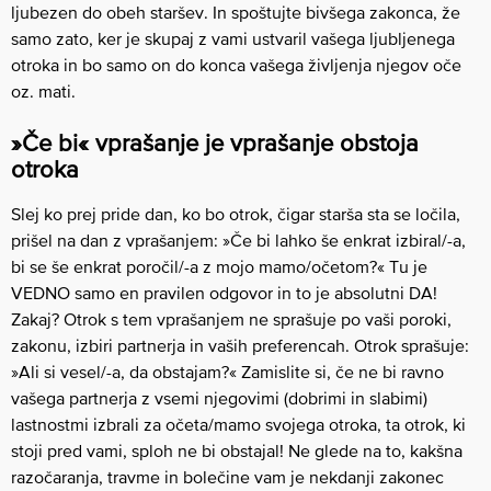
ljubezen do obeh staršev. In spoštujte bivšega zakonca, že
samo zato, ker je skupaj z vami ustvaril vašega ljubljenega
otroka in bo samo on do konca vašega življenja njegov oče
oz. mati.
»Če bi« vprašanje je vprašanje obstoja
otroka
Slej ko prej pride dan, ko bo otrok, čigar starša sta se ločila,
prišel na dan z vprašanjem: »Če bi lahko še enkrat izbiral/-a,
bi se še enkrat poročil/-a z mojo mamo/očetom?« Tu je
VEDNO samo en pravilen odgovor in to je absolutni DA!
Zakaj? Otrok s tem vprašanjem ne sprašuje po vaši poroki,
zakonu, izbiri partnerja in vaših preferencah. Otrok sprašuje:
»Ali si vesel/-a, da obstajam?« Zamislite si, če ne bi ravno
vašega partnerja z vsemi njegovimi (dobrimi in slabimi)
lastnostmi izbrali za očeta/mamo svojega otroka, ta otrok, ki
stoji pred vami, sploh ne bi obstajal! Ne glede na to, kakšna
razočaranja, travme in bolečine vam je nekdanji zakonec