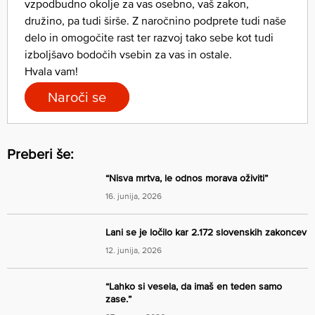
vzpodbudno okolje za vas osebno, vaš zakon,
družino, pa tudi širše. Z naročnino podprete tudi naše
delo in omogočite rast ter razvoj tako sebe kot tudi
izboljšavo bodočih vsebin za vas in ostale.
Hvala vam!
Naroči se
Preberi še:
“Nisva mrtva, le odnos morava oživiti”
16. junija, 2026
Lani se je ločilo kar 2.172 slovenskih zakoncev
12. junija, 2026
“Lahko si vesela, da imaš en teden samo
zase.”