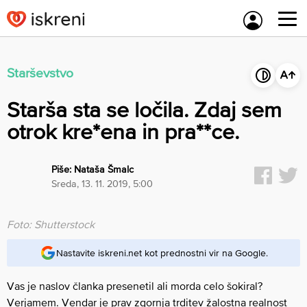
Skip
to
content
Starševstvo
Starša sta se ločila. Zdaj sem
otrok kre*ena in pra**ce.
Piše:
Nataša Šmalc
sreda, 13. 11. 2019, 5:00
Foto: Shutterstock
Nastavite iskreni.net kot prednostni vir na Google.
Vas je naslov članka presenetil ali morda celo šokiral?
Verjamem. Vendar je prav zgornja trditev žalostna realnost