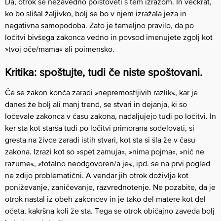
Da, otrok se nezavedno poistoveti s tem izrazom. In večkrat,
ko bo slišal žaljivko, bolj se bo v njem izražala jeza in
negativna samopodoba. Zato je temeljno pravilo, da po
ločitvi bivšega zakonca vedno in povsod imenujete zgolj kot
»tvoj oče/mama« ali poimensko.
Kritika: spoštujte, tudi če niste spoštovani.
Če se zakon konča zaradi »nepremostljivih razlik«, kar je
danes že bolj ali manj trend, se stvari in dejanja, ki so
ločevale zakonca v času zakona, nadaljujejo tudi po ločitvi. In
ker sta kot starša tudi po ločitvi primorana sodelovati, si
gresta na živce zaradi istih stvari, kot sta si šla že v času
zakona. Izrazi kot so »spet zamuja«, »nima pojma«, »nič ne
razume«, »totalno neodgovoren/a je«, ipd. se na prvi pogled
ne zdijo problematični. A vendar jih otrok doživlja kot
poniževanje, zaničevanje, razvrednotenje. Ne pozabite, da je
otrok nastal iz obeh zakoncev in je tako del matere kot del
očeta, kakršna koli že sta. Tega se otrok običajno zaveda bolj