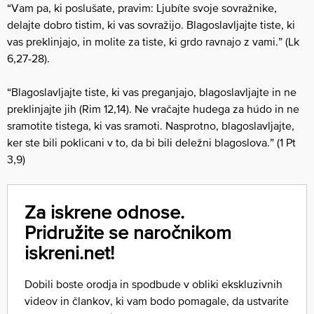
“Vam pa, ki poslušate, pravim: Ljubíte svoje sovražnike,
delajte dobro tistim, ki vas sovražijo. Blagoslavljajte tiste, ki
vas preklinjajo, in molite za tiste, ki grdo ravnajo z vami.” (Lk
6,27-28).
“Blagoslavljajte tiste, ki vas preganjajo, blagoslavljajte in ne
preklinjajte jih (Rim 12,14). Ne vračajte hudega za húdo in ne
sramotite tistega, ki vas sramoti. Nasprotno, blagoslavljajte,
ker ste bili poklicani v to, da bi bili deležni blagoslova.” (1 Pt
3,9)
Za iskrene odnose.
Pridružite se naročnikom
iskreni.net!
Dobili boste orodja in spodbude v obliki ekskluzivnih
videov in člankov, ki vam bodo pomagale, da ustvarite