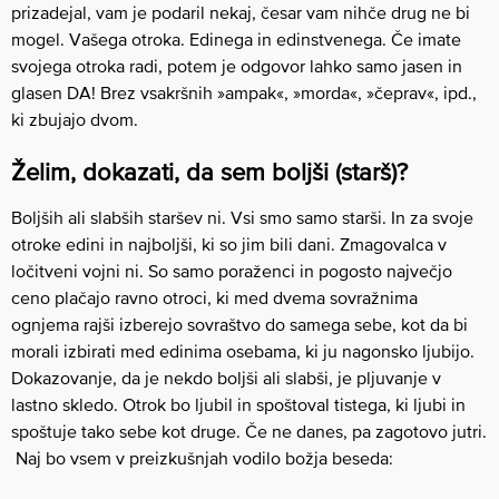
prizadejal, vam je podaril nekaj, česar vam nihče drug ne bi
mogel. Vašega otroka. Edinega in edinstvenega. Če imate
svojega otroka radi, potem je odgovor lahko samo jasen in
glasen DA! Brez vsakršnih »ampak«, »morda«, »čeprav«, ipd.,
ki zbujajo dvom.
Želim, dokazati, da sem boljši (starš)?
Boljših ali slabših staršev ni. Vsi smo samo starši. In za svoje
otroke edini in najboljši, ki so jim bili dani. Zmagovalca v
ločitveni vojni ni. So samo poraženci in pogosto največjo
ceno plačajo ravno otroci, ki med dvema sovražnima
ognjema rajši izberejo sovraštvo do samega sebe, kot da bi
morali izbirati med edinima osebama, ki ju nagonsko ljubijo.
Dokazovanje, da je nekdo boljši ali slabši, je pljuvanje v
lastno skledo. Otrok bo ljubil in spoštoval tistega, ki ljubi in
spoštuje tako sebe kot druge. Če ne danes, pa zagotovo jutri.
Naj bo vsem v preizkušnjah vodilo božja beseda: