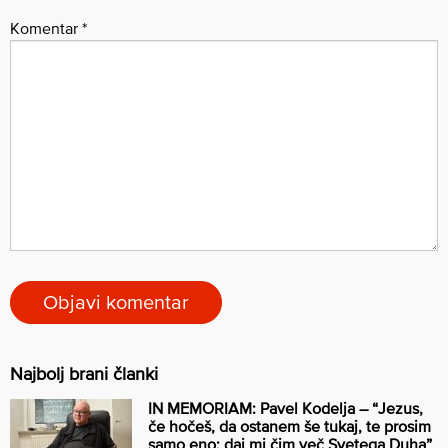
Komentar
*
Najbolj brani članki
IN MEMORIAM: Pavel Kodelja – “Jezus,
če hočeš, da ostanem še tukaj, te prosim
samo eno: daj mi čim več Svetega Duha”