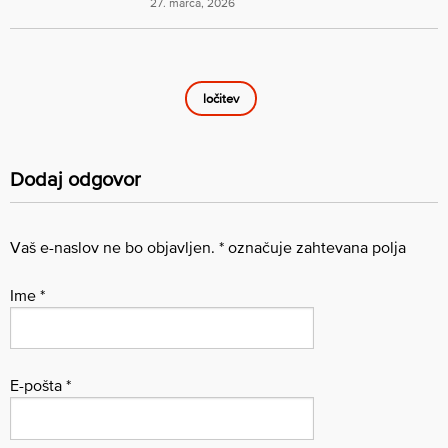
27. marca, 2026
ločitev
Dodaj odgovor
Vaš e-naslov ne bo objavljen.
*
označuje zahtevana polja
Ime
*
E-pošta
*