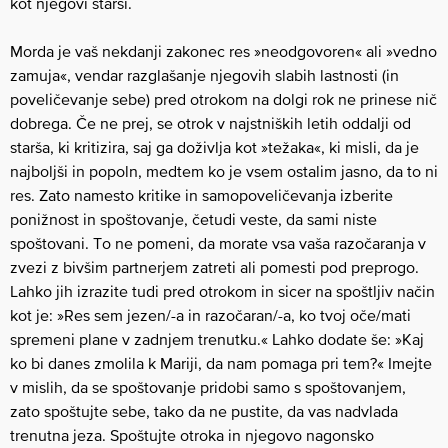
kot njegovi starši.
Morda je vaš nekdanji zakonec res »neodgovoren« ali »vedno
zamuja«, vendar razglašanje njegovih slabih lastnosti (in
poveličevanje sebe) pred otrokom na dolgi rok ne prinese nič
dobrega. Če ne prej, se otrok v najstniških letih oddalji od
starša, ki kritizira, saj ga doživlja kot »težaka«, ki misli, da je
najboljši in popoln, medtem ko je vsem ostalim jasno, da to ni
res. Zato namesto kritike in samopoveličevanja izberite
ponižnost in spoštovanje, četudi veste, da sami niste
spoštovani. To ne pomeni, da morate vsa vaša razočaranja v
zvezi z bivšim partnerjem zatreti ali pomesti pod preprogo.
Lahko jih izrazite tudi pred otrokom in sicer na spoštljiv način
kot je: »Res sem jezen/-a in razočaran/-a, ko tvoj oče/mati
spremeni plane v zadnjem trenutku.« Lahko dodate še: »Kaj
ko bi danes zmolila k Mariji, da nam pomaga pri tem?« Imejte
v mislih, da se spoštovanje pridobi samo s spoštovanjem,
zato spoštujte sebe, tako da ne pustite, da vas nadvlada
trenutna jeza. Spoštujte otroka in njegovo nagonsko