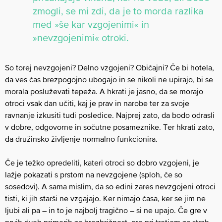
zmogli, se mi zdi, da je to morda razlika
med »še kar vzgojenimi« in
»nevzgojenimi« otroki.
So torej nevzgojeni? Delno vzgojeni? Običajni? Če bi hotela,
da ves čas brezpogojno ubogajo in se nikoli ne upirajo, bi se
morala posluževati tepeža. A hkrati je jasno, da se morajo
otroci vsak dan učiti, kaj je prav in narobe ter za svoje
ravnanje izkusiti tudi posledice. Najprej zato, da bodo odrasli
v dobre, odgovorne in sočutne posameznike. Ter hkrati zato,
da družinsko življenje normalno funkcionira.
Če je težko opredeliti, kateri otroci so dobro vzgojeni, je
lažje pokazati s prstom na nevzgojene (sploh, če so
sosedovi). A sama mislim, da so edini zares nevzgojeni otroci
tisti, ki jih starši ne vzgajajo. Ker nimajo časa, ker se jim ne
ljubi ali pa – in to je najbolj tragično – si ne upajo. Če gre v