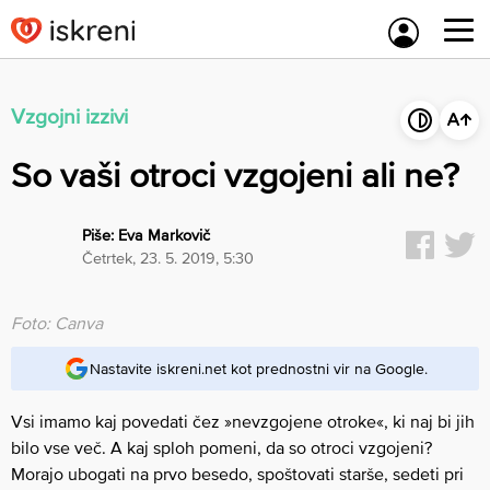
Skip
to
content
Vzgojni izzivi
So vaši otroci vzgojeni ali ne?
Piše:
Eva Markovič
četrtek, 23. 5. 2019, 5:30
Foto: Canva
Nastavite iskreni.net kot prednostni vir na Google.
Vsi imamo kaj povedati čez »nevzgojene otroke«, ki naj bi jih
bilo vse več. A kaj sploh pomeni, da so otroci vzgojeni?
Morajo ubogati na prvo besedo, spoštovati starše, sedeti pri