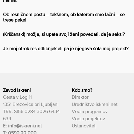
Ob resničnem postu – takšnem, ob katerem smo lačni – se
trese pekel
(Krščanski) možje, si upate svoji ženi povedati, da je seksi?
Je moj otrok res odličnjak ali pa je njegova šola moj projekt?
Zavod Iskreni
Kdo smo?
Cesta v Log 11
Direktor
1351 Brezovica pri Ljubljani
Uredništvo iskreni.net
TRR: SI56 0284 3026 6434
Vodja programov
639
Vodja projektov
E:
info@iskreni.net
Ustanovitelj
T:
0590 20 000