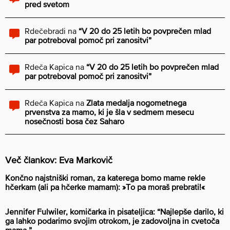
pred svetom
Rdečebradi
na
“V 20 do 25 letih bo povprečen mlad
par potreboval pomoč pri zanositvi”
Rdeča Kapica
na
“V 20 do 25 letih bo povprečen mlad
par potreboval pomoč pri zanositvi”
Rdeča Kapica
na
Zlata medalja nogometnega
prvenstva za mamo, ki je šla v sedmem mesecu
nosečnosti bosa čez Saharo
Več člankov: Eva Markovič
Končno najstniški roman, za katerega bomo mame rekle
hčerkam (ali pa hčerke mamam): »To pa moraš prebrati!«
Jennifer Fulwiler, komičarka in pisateljica: “Najlepše darilo, ki
ga lahko podarimo svojim otrokom, je zadovoljna in cvetoča
mama.”