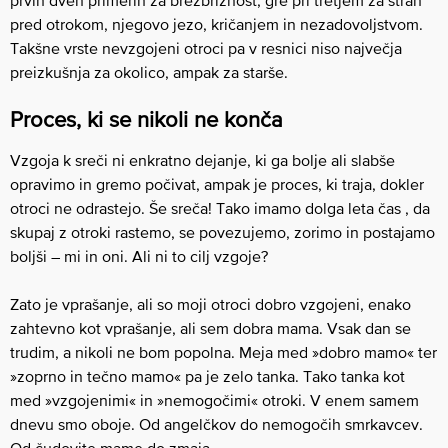
prvih dveh primerih za brezbrižnost, gre pri tretjem za strah
pred otrokom, njegovo jezo, kričanjem in nezadovoljstvom.
Takšne vrste nevzgojeni otroci pa v resnici niso največja
preizkušnja za okolico, ampak za starše.
Proces, ki se nikoli ne konča
Vzgoja k sreči ni enkratno dejanje, ki ga bolje ali slabše
opravimo in gremo počivat, ampak je proces, ki traja, dokler
otroci ne odrastejo. Še sreča! Tako imamo dolga leta čas , da
skupaj z otroki rastemo, se povezujemo, zorimo in postajamo
boljši – mi in oni. Ali ni to cilj vzgoje?
Zato je vprašanje, ali so moji otroci dobro vzgojeni, enako
zahtevno kot vprašanje, ali sem dobra mama. Vsak dan se
trudim, a nikoli ne bom popolna. Meja med »dobro mamo« ter
»zoprno in tečno mamo« pa je zelo tanka. Tako tanka kot
med »vzgojenimi« in »nemogočimi« otroki. V enem samem
dnevu smo oboje. Od angelčkov do nemogočih smrkavcev.