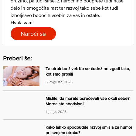
družino, pa tudi širše. Z naročnino podprete tudi naše
delo in omogočite rast ter razvoj tako sebe kot tudi
izboljšavo bodočih vsebin za vas in ostale.
Hvala vam!
Naroči se
Preberi še:
Ta otrok bo živel: Ko se čudež ne zgodi tako,
kot smo prosili
6. avgusta, 2026
Mislite, da morate osrečevati vse okoli sebe?
Morda ste soodvisni.
1. julija, 2026
Kako lahko spodbudite razvoj smisla za humor
pri svojem otroku?