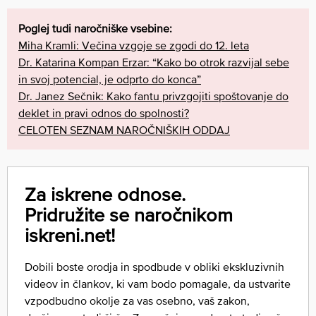
Poglej tudi naročniške vsebine:
Miha Kramli: Večina vzgoje se zgodi do 12. leta
Dr. Katarina Kompan Erzar: “Kako bo otrok razvijal sebe
in svoj potencial, je odprto do konca”
Dr. Janez Sečnik: Kako fantu privzgojiti spoštovanje do
deklet in pravi odnos do spolnosti?
CELOTEN SEZNAM NAROČNIŠKIH ODDAJ
Za iskrene odnose.
Pridružite se naročnikom
iskreni.net!
Dobili boste orodja in spodbude v obliki ekskluzivnih
videov in člankov, ki vam bodo pomagale, da ustvarite
vzpodbudno okolje za vas osebno, vaš zakon,