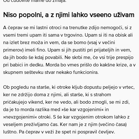
Od čudovite mame do zmaja.
Niso popolni, a z njimi lahko vseeno uživam
A čeprav se mi lastni otroci na trenutke zdijo nemogoči, si z
vsemi tremi upam iti sama v trgovino. Upam si iti na obisk ali
na izlet brez moža in vem, da se bomo (vsaj v večini
primerov) imeli fino. Upam si jih pustiti pri prijateljih in vem,
da jih bodo še kdaj povabili. Ne skrbi me, če vsi trije prespijo
pri babici in dedku. Morda bo vmes prišlo do kakšne krize, a v
skupnem seštevku stvar nekako funkcionira.
Ob pogledu na starše, ki otroke kljub dopustu peljejo v vrtec,
ker ne zdržijo doma z njimi, ali starše, ki s strahom
pričakujejo vikend, ker ne vedo, ali bodo zmogli, se mi zdi,
da je to morda razlika med »še kar vzgojenimi« in
»nevzgojenimi« otroki. S še kar vzgojenim otrokom lahko z
veseljem preživljamo čas. Ker nam je z njim (večino časa)
luštno. Pa čeprav v veži že spet ni pospravil čevljev.