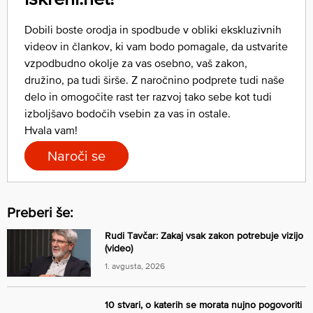
Dobili boste orodja in spodbude v obliki ekskluzivnih
videov in člankov, ki vam bodo pomagale, da ustvarite
vzpodbudno okolje za vas osebno, vaš zakon,
družino, pa tudi širše. Z naročnino podprete tudi naše
delo in omogočite rast ter razvoj tako sebe kot tudi
izboljšavo bodočih vsebin za vas in ostale.
Hvala vam!
Naroči se
Preberi še:
Rudi Tavčar: Zakaj vsak zakon potrebuje vizijo
(video)
1. avgusta, 2026
10 stvari, o katerih se morata nujno pogovoriti