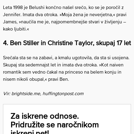
Leta 1998 je Belushi končno našel srečo, ko se je poročil z
Jennifer. Imata dva otroka. »Moja žena je neverjetna,« pravi
James, »naučila me je, najpomembnejše stvari v življenju –
kako ljubiti.«
4. Ben Stiller in Christine Taylor, skupaj 17 let
Srečala sta se na zabavi, a kmalu ugotovila, da sta si usojena.
Skupaj sta sedemnajst let in imata dva otroka. »Kot naiven
romantik sem vedno čakal na princeso na belem konju in
nisem nikoli obupal,« pravi Ben.
Vir: brightside.me, huffingtonpost.com
Za iskrene odnose.
Pridružite se naročnikom
iskreni.net!