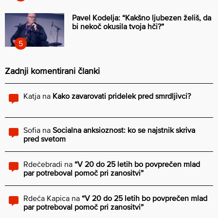
Pavel Kodelja: “Kakšno ljubezen želiš, da
bi nekoč okusila tvoja hči?”
Zadnji komentirani članki
Katja
na
Kako zavarovati pridelek pred smrdljivci?
Sofia
na
Socialna anksioznost: ko se najstnik skriva
pred svetom
Rdečebradi
na
“V 20 do 25 letih bo povprečen mlad
par potreboval pomoč pri zanositvi”
Rdeča Kapica
na
“V 20 do 25 letih bo povprečen mlad
par potreboval pomoč pri zanositvi”