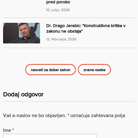
pred poroko
10. julija, 2026
Dr. Drago Jerebic: “Konstruktivna kritika v
zakonu ne obstaja”
12. februarja, 2026
nasveti za dober zakon
znane osebe
Dodaj odgovor
Vaš e-naslov ne bo objavljen.
*
označuje zahtevana polja
Ime
*