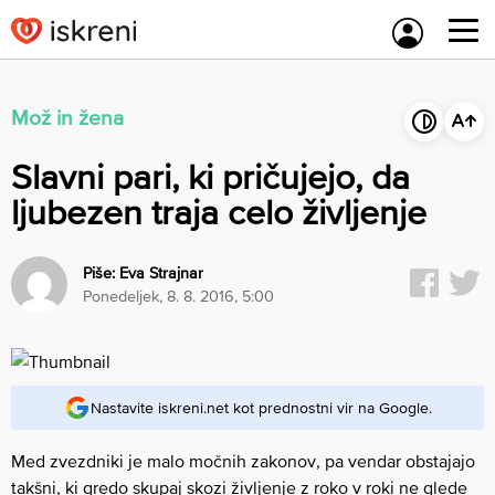
Skip
to
content
Mož in žena
Slavni pari, ki pričujejo, da
ljubezen traja celo življenje
Piše:
Eva Strajnar
ponedeljek, 8. 8. 2016, 5:00
Nastavite iskreni.net kot prednostni vir na Google.
Med zvezdniki je malo močnih zakonov, pa vendar obstajajo
takšni, ki gredo skupaj skozi življenje z roko v roki ne glede