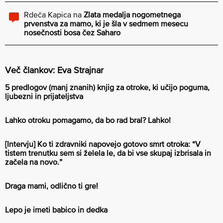
Rdeča Kapica
na
Zlata medalja nogometnega
prvenstva za mamo, ki je šla v sedmem mesecu
nosečnosti bosa čez Saharo
Več člankov: Eva Strajnar
5 predlogov (manj znanih) knjig za otroke, ki učijo poguma,
ljubezni in prijateljstva
Lahko otroku pomagamo, da bo rad bral? Lahko!
[Intervju] Ko ti zdravniki napovejo gotovo smrt otroka: “V
tistem trenutku sem si želela le, da bi vse skupaj izbrisala in
začela na novo.”
Draga mami, odlično ti gre!
Lepo je imeti babico in dedka