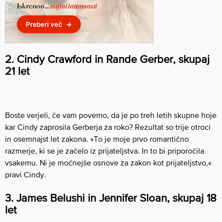
2. Cindy Crawford in Rande Gerber, skupaj
21 let
Boste verjeli, če vam povemo, da je po treh letih skupne hoje
kar Cindy zaprosila Gerberja za roko? Rezultat so trije otroci
in osemnajst let zakona. »To je moje prvo romantično
razmerje, ki se je začelo iz prijateljstva. In to bi priporočila
vsakemu. Ni je močnejše osnove za zakon kot prijateljstvo,«
pravi Cindy.
3. James Belushi in Jennifer Sloan, skupaj 18
let