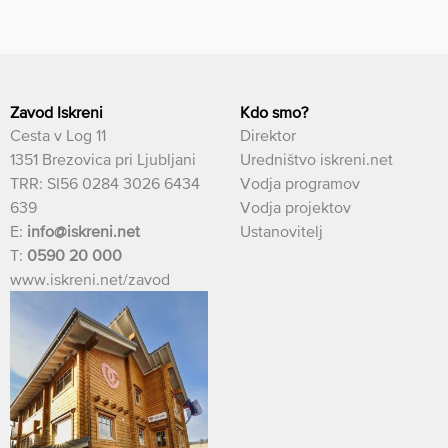
Zavod Iskreni
Kdo smo?
Cesta v Log 11
Direktor
1351 Brezovica pri Ljubljani
Uredništvo iskreni.net
TRR: SI56 0284 3026 6434
Vodja programov
639
Vodja projektov
E:
info@iskreni.net
Ustanovitelj
T:
0590 20 000
www.iskreni.net/zavod