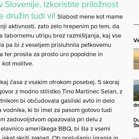
Slovenije. Izkoristite priložnost
e družin tudi vi!
Slabost mene kot mame
nji aktivnosti, zato zelo hrepenim po tem, da
ila tabornemu utripu brez razmišljanja, kaj vse
Ve
da pa bi z veseljem prisluhnila petkovemu
 ter prosila za prosto uro popoldne in
 kot molitve.
nekaj časa z vsakim otrokom posebej. S skoraj
govor z modno stilistko Tino Martinec Selan, z
letnikom bi občudovala gasilski avto in delo
dr
ta vodnika, ki bi imel za pasom gotovo tudi
čjim zadovoljstvom opazovala pri delu z
Du
Št
 delavnico ameriškega BBQ, bi šla z vsemi
 iskat skriti zaklad. Ob poslušanju igranja in