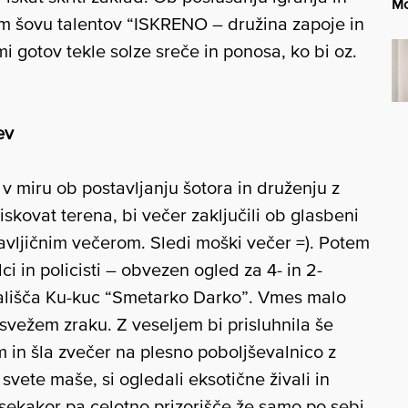
Mo
m šovu talentov “ISKRENO – družina zapoje in
 gotov tekle solze sreče in ponosa, ko bi oz.
ev
v miru ob postavljanju šotora in druženju z
skovat terena, bi večer zaključili ob glasbeni
avljičnim večerom. Sledi moški večer =). Potem
i in policisti – obvezen ogled za 4- in 2-
dališča Ku-kuc “Smetarko Darko”. Vmes malo
a svežem zraku. Z veseljem bi prisluhnila še
 in šla zvečer na plesno poboljševalnico z
svete maše, si ogledali eksotične živali in
 Vsekakor pa celotno prizorišče že samo po sebi