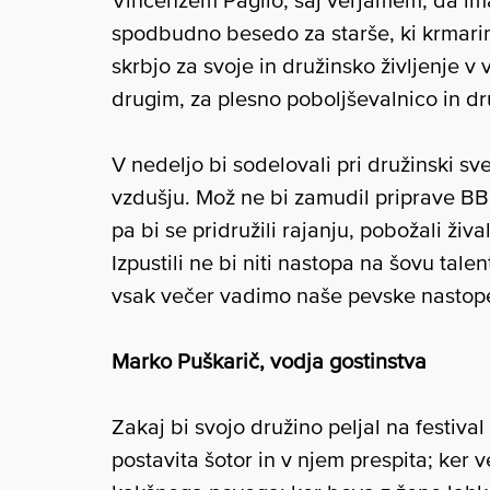
Vincenzem Paglio, saj verjamem, da ima
spodbudno besedo za starše, ki krmar
skrbjo za svoje in družinsko življenje v 
drugim, za plesno poboljševalnico in d
V nedeljo bi sodelovali pri družinski sv
vzdušju. Mož ne bi zamudil priprave BB
pa bi se pridružili rajanju, pobožali živa
Izpustili ne bi niti nastopa na šovu tal
vsak večer vadimo naše pevske nastop
Marko Puškarič, vodja gostinstva
Zakaj bi svojo družino peljal na festiv
postavita šotor in v njem prespita; ker v