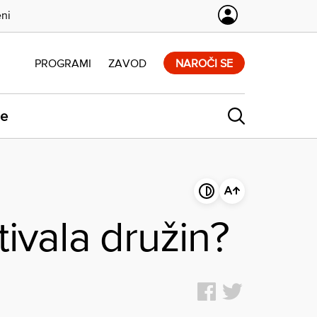
eni
PROGRAMI
ZAVOD
NAROČI SE
ne
tivala družin?