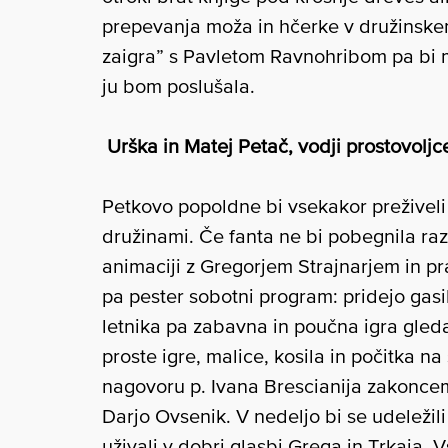
prepevanja moža in hčerke v družinske
zaigra” s Pavletom Ravnohribom pa bi mi
ju bom poslušala.
Urška in Matej Petač, vodji prostovoljc
Petkovo popoldne bi vsekakor preživeli 
družinami. Če fanta ne bi pobegnila razi
animaciji z Gregorjem Strajnarjem in pr
pa pester sobotni program: pridejo gasilc
letnika pa zabavna in poučna igra gle
proste igre, malice, kosila in počitka n
nagovoru p. Ivana Brescianija zakoncem
Darjo Ovsenik. V nedeljo bi se udeležili 
uživali v dobri glasbi Grega in Trkaja.