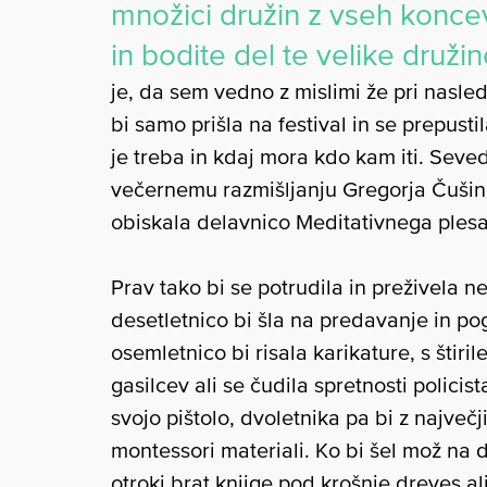
množici družin z vseh koncev 
in bodite del te velike družin
je, da sem vedno z mislimi že pri nasled
bi samo prišla na festival in se prepust
je treba in kdaj mora kdo kam iti. Seve
večernemu razmišljanju Gregorja Čušina
obiskala delavnico Meditativnega plesa
Prav tako bi se potrudila in preživela 
desetletnico bi šla na predavanje in po
osemletnico bi risala karikature, s štiri
gasilcev ali se čudila spretnosti policis
svojo pištolo, dvoletnika pa bi z najve
montessori materiali. Ko bi šel mož na
otroki brat knjige pod krošnje dreves ali