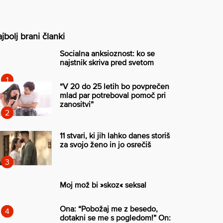
jbolj brani članki
Socialna anksioznost: ko se
najstnik skriva pred svetom
“V 20 do 25 letih bo povprečen
mlad par potreboval pomoč pri
zanositvi”
11 stvari, ki jih lahko danes storiš
za svojo ženo in jo osrečiš
Moj mož bi »skoz« seksal
Ona: “Pobožaj me z besedo,
dotakni se me s pogledom!” On: