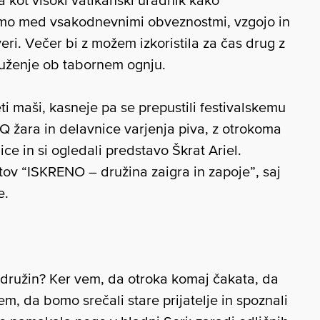
 kot visoki vatikanski uradnik kako
imo med vsakodnevnimi obveznostmi, vzgojo in
veri. Večer bi z možem izkoristila za čas drug z
ruženje ob tabornem ognju.
eti maši, kasneje pa se prepustili festivalskemu
Q žara in delavnice varjenja piva, z otrokoma
lice in si ogledali predstavo Škrat Ariel.
entov “ISKRENO – družina zaigra in zapoje”, saj
e.
al družin? Ker vem, da otroka komaj čakata, da
em, da bomo srečali stare prijatelje in spoznali