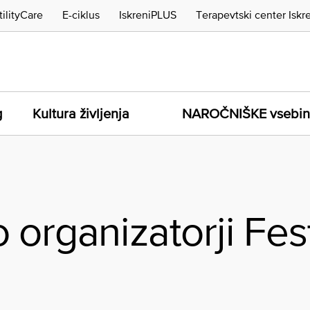
tilityCare
E-ciklus
IskreniPLUS
Terapevtski center Iskr
g
Kultura življenja
NAROČNIŠKE vsebi
 organizatorji Fes