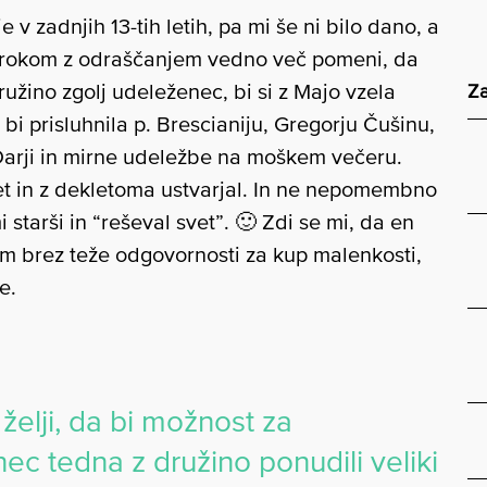
e v zadnjih 13-tih letih, pa mi še ni bilo dano, a
otrokom z odraščanjem vedno več pomeni, da
družino zgolj udeleženec, bi si z Majo vzela
Za
i prisluhnila p. Brescianiju, Gregorju Čušinu,
i Darji in mirne udeležbe na moškem večeru.
met in z dekletoma ustvarjal. In ne nepomembno
i starši in “reševal svet”. 🙂 Zdi se mi, da en
m brez teže odgovornosti za kup malenkosti,
e.
 želji, da bi možnost za
ec tedna z družino ponudili veliki