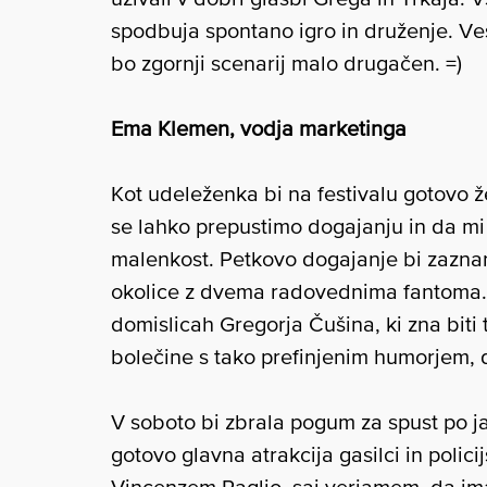
spodbuja spontano igro in druženje. Ves
bo zgornji scenarij malo drugačen. =)
Ema Klemen, vodja marketinga
Kot udeleženka bi na festivalu gotovo že
se lahko prepustimo dogajanju in da mi
malenkost. Petkovo dogajanje bi zazna
okolice z dvema radovednima fantoma. 
domislicah Gregorja Čušina, ki zna biti
bolečine s tako prefinjenim humorjem, d
V soboto bi zbrala pogum za spust po j
gotovo glavna atrakcija gasilci in polici