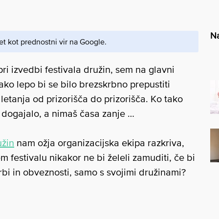
Na
et kot prednostni vir na Google.
pri izvedbi festivala družin, sem na glavni
ako lepo bi se bilo brezskrbno prepustiti
 letanja od prizorišča do prizorišča. Ko tako
o dogajalo, a nimaš časa zanje …
užin
nam ožja organizacijska ekipa razkriva,
m festivalu nikakor ne bi želeli zamuditi, če bi
bi in obveznosti, samo s svojimi družinami?