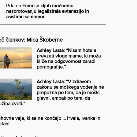
Rde
na
Francija kljub močnemu
nasprotovanju legalizirala evtanazijo in
asistiran samomor
č člankov: Mica Škoberne
Ashley Lasta: “Nisem hotela
prevzeti vloge mame, ki moža
kliče na odgovornost zaradi
pornografije.”
Ashley Lasta: “V zdravem
zakonu se moškega vodenja ne
prepozna po tem, da je moški
glavni, ampak po tem, da
užina cveti.”
hovne vaje, ki se ne končajo … Hvala, Ivanka in
efan!