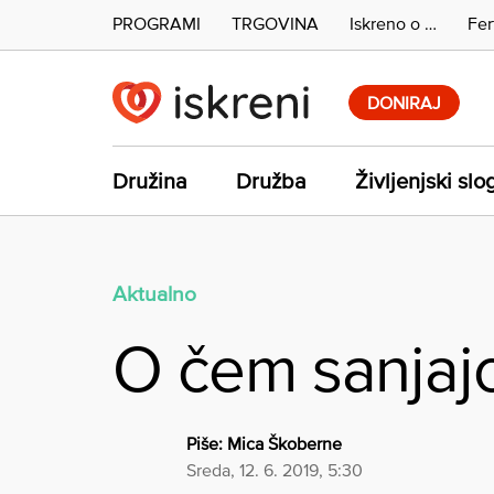
PROGRAMI
TRGOVINA
Iskreno o …
Fer
Skip
to
DONIRAJ
content
Družina
Družba
Življenjski slo
Aktualno
O čem sanjajo
Piše:
Mica Škoberne
sreda, 12. 6. 2019, 5:30