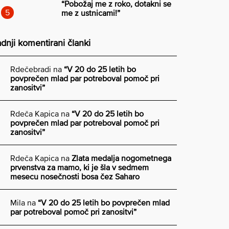
“Pobožaj me z roko, dotakni se
me z ustnicami!”
dnji komentirani članki
Rdečebradi
na
“V 20 do 25 letih bo
povprečen mlad par potreboval pomoč pri
zanositvi”
Rdeča Kapica
na
“V 20 do 25 letih bo
povprečen mlad par potreboval pomoč pri
zanositvi”
Rdeča Kapica
na
Zlata medalja nogometnega
prvenstva za mamo, ki je šla v sedmem
mesecu nosečnosti bosa čez Saharo
Mila
na
“V 20 do 25 letih bo povprečen mlad
par potreboval pomoč pri zanositvi”