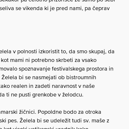
eliva se vikenda ki je pred nami, pa čeprav
lela v polnosti izkoristit to, da smo skupaj, da
 kot mami ni potrebno skrbeti za vsako
movalo spoznavanje festivalskega prostora in
Želela bi se nasmejati ob bistroumnih
 tako realen in zadeti naravnost v naše
a ti ne pusti grenkobe v želodcu.
amarski žičnici. Popoldne bodo za otroka
jski pes. Želela bi se udeležit tudi sv. maše z