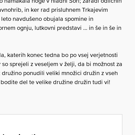
 namakala noge v hladni Sori; zaradi odličnih
avnohrib, in ker rad prisluhnem Trkajevim
o leto navdušeno obujala spomine in
ornem ognju, lutkovni predstavi … in še in še in
ala, katerih konec tedna bo po vsej verjetnosti
 so sprejeli z veseljem v želji, da bi možnost za
 družino ponudili veliki množici družin z vseh
 bodite del te velike družine družin tudi vi!