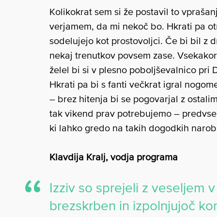
Kolikokrat sem si že postavil to vprašanj
verjamem, da mi nekoč bo. Hkrati pa 
sodelujejo kot prostovoljci. Če bi bil z 
nekaj trenutkov povsem zase. Vsekakor b
želel bi si v plesno poboljševalnico pr
Hkrati pa bi s fanti večkrat igral nogo
– brez hitenja bi se pogovarjal z ostalim
tak vikend prav potrebujemo – predvse
ki lahko gredo na takih dogodkih narob
Klavdija Kralj, vodja programa
Izziv so sprejeli z veseljem v
brezskrben in izpolnjujoč kon