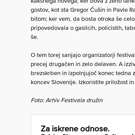
kakšnega novega; ker bova z ženo lahko
gostov, kot sta Gregor Čušin in Pavle R
bitom; ker vem, da bosta otroka še cel
pripovedovala o gasilcih, policistih, tab
še.
O tem torej sanjajo organizatorji festiv
precej drugačen in zelo delaven. A izziv
brezskrben in izpolnjujoč konec tedna z
koncev Slovenije. Izkoristite priložost in
Foto: Arhiv Festivala družin
Za iskrene odnose.