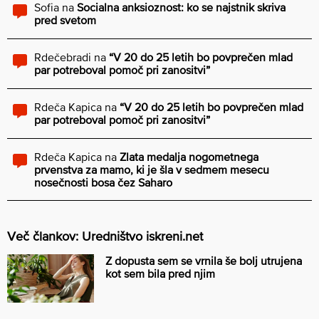
Sofia
na
Socialna anksioznost: ko se najstnik skriva
pred svetom
Rdečebradi
na
“V 20 do 25 letih bo povprečen mlad
par potreboval pomoč pri zanositvi”
Rdeča Kapica
na
“V 20 do 25 letih bo povprečen mlad
par potreboval pomoč pri zanositvi”
Rdeča Kapica
na
Zlata medalja nogometnega
prvenstva za mamo, ki je šla v sedmem mesecu
nosečnosti bosa čez Saharo
Več člankov: Uredništvo iskreni.net
Z dopusta sem se vrnila še bolj utrujena
kot sem bila pred njim