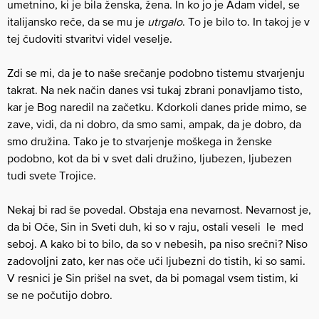
umetnino, ki je bila ženska, žena. In ko jo je Adam videl, se
italijansko reče, da se mu je
utrgalo
. To je bilo to. In takoj je v
tej čudoviti stvaritvi videl veselje.
Zdi se mi, da je to naše srečanje podobno tistemu stvarjenju
takrat. Na nek način danes vsi tukaj zbrani ponavljamo tisto,
kar je Bog naredil na začetku. Kdorkoli danes pride mimo, se
zave, vidi, da ni dobro, da smo sami, ampak, da je dobro, da
smo družina. Tako je to stvarjenje moškega in ženske
podobno, kot da bi v svet dali družino, ljubezen, ljubezen
tudi svete Trojice.
Nekaj bi rad še povedal. Obstaja ena nevarnost. Nevarnost je,
da bi Oče, Sin in Sveti duh, ki so v raju, ostali veseli le med
seboj. A kako bi to bilo, da so v nebesih, pa niso srečni? Niso
zadovoljni zato, ker nas oče uči ljubezni do tistih, ki so sami.
V resnici je Sin prišel na svet, da bi pomagal vsem tistim, ki
se ne počutijo dobro.