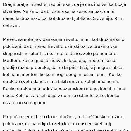
Drage bratje in sestre, rad bi rekel, da je družina velika Božja
stvaritev. Ne zato, da bi ostala sama zase, ampak, da bi
naredila družinsko oz. kot družno Ljubljano, Slovenijo, Rim,
cel svet.
Preveč samote je v današnjem svetu. In mi, kot družina smo
poklicani, da bi naredili svet družinski oz. za družino vse
skupnosti, v katerih smo. In to je danes zelo pomembno.
Medtem, ko se gradijo zidovi, ki ločujejo, medtem ko se
gradijo razne prepreke, da ne bi prišli tisti, ki jim gre slabše,
kot nam, medtem ko so mnogi ubogi in osamljeni … Koliko
otrok po svetu danes nima takih družin, kot jih imamo mi.
Koliko otrok umira tudi v sredozemskem morju, ker jih nihče
noče. Koliko starejših dajo v dom za ostarele, zato, ker so
ostareli in so naporni.
Prepričan sem, da so danes družine, tudi krščanske družine,
poklicane, da naredijo ta zelo krut in nasilen svet bolj
družinski. Zato nas tudi današnje praznično slavje svete maše