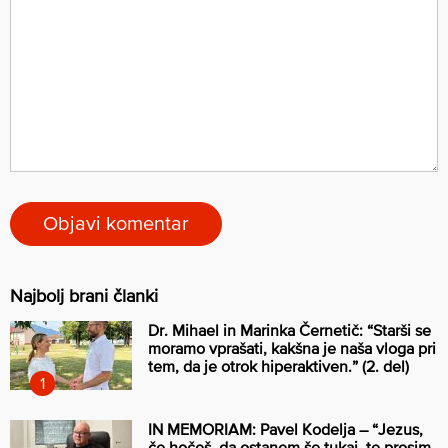
Najbolj brani članki
Dr. Mihael in Marinka Černetič: “Starši se
moramo vprašati, kakšna je naša vloga pri
tem, da je otrok hiperaktiven.” (2. del)
IN MEMORIAM: Pavel Kodelja – “Jezus,
če hočeš, da ostanem še tukaj, te prosim