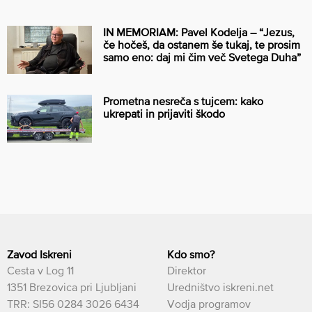
IN MEMORIAM: Pavel Kodelja – “Jezus,
če hočeš, da ostanem še tukaj, te prosim
samo eno: daj mi čim več Svetega Duha”
Prometna nesreča s tujcem: kako
ukrepati in prijaviti škodo
Zavod Iskreni
Kdo smo?
Cesta v Log 11
Direktor
1351 Brezovica pri Ljubljani
Uredništvo iskreni.net
TRR: SI56 0284 3026 6434
Vodja programov