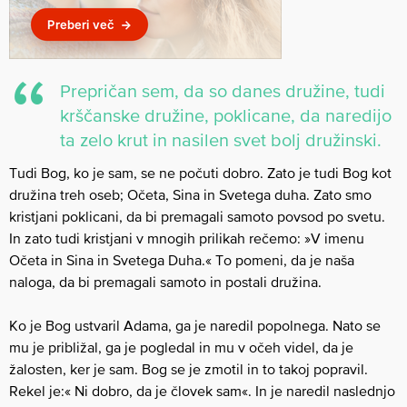
Prepričan sem, da so danes družine, tudi
krščanske družine, poklicane, da naredijo
ta zelo krut in nasilen svet bolj družinski.
Tudi Bog, ko je sam, se ne počuti dobro. Zato je tudi Bog kot
družina treh oseb; Očeta, Sina in Svetega duha. Zato smo
kristjani poklicani, da bi premagali samoto povsod po svetu.
In zato tudi kristjani v mnogih prilikah rečemo: »V imenu
Očeta in Sina in Svetega Duha.« To pomeni, da je naša
naloga, da bi premagali samoto in postali družina.
Ko je Bog ustvaril Adama, ga je naredil popolnega. Nato se
mu je približal, ga je pogledal in mu v očeh videl, da je
žalosten, ker je sam. Bog se je zmotil in to takoj popravil.
Rekel je:« Ni dobro, da je človek sam«. In je naredil naslednjo