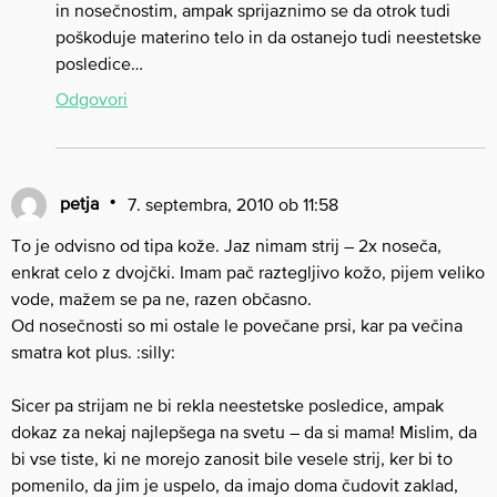
in nosečnostim, ampak sprijaznimo se da otrok tudi
poškoduje materino telo in da ostanejo tudi neestetske
posledice…
Odgovori
petja
7. septembra, 2010 ob 11:58
To je odvisno od tipa kože. Jaz nimam strij – 2x noseča,
enkrat celo z dvojčki. Imam pač raztegljivo kožo, pijem veliko
vode, mažem se pa ne, razen občasno.
Od nosečnosti so mi ostale le povečane prsi, kar pa večina
smatra kot plus. :silly:
Sicer pa strijam ne bi rekla neestetske posledice, ampak
dokaz za nekaj najlepšega na svetu – da si mama! Mislim, da
bi vse tiste, ki ne morejo zanosit bile vesele strij, ker bi to
pomenilo, da jim je uspelo, da imajo doma čudovit zaklad,