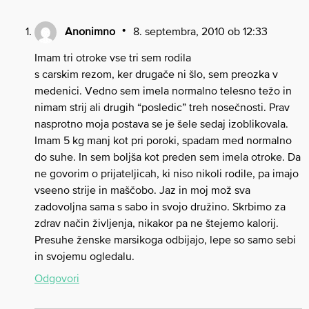
Anonimno
8. septembra, 2010 ob 12:33
Imam tri otroke vse tri sem rodila
s carskim rezom, ker drugače ni šlo, sem preozka v
medenici. Vedno sem imela normalno telesno težo in
nimam strij ali drugih “posledic” treh nosečnosti. Prav
nasprotno moja postava se je šele sedaj izoblikovala.
Imam 5 kg manj kot pri poroki, spadam med normalno
do suhe. In sem boljša kot preden sem imela otroke. Da
ne govorim o prijateljicah, ki niso nikoli rodile, pa imajo
vseeno strije in maščobo. Jaz in moj mož sva
zadovoljna sama s sabo in svojo družino. Skrbimo za
zdrav način življenja, nikakor pa ne štejemo kalorij.
Presuhe ženske marsikoga odbijajo, lepe so samo sebi
in svojemu ogledalu.
Odgovori