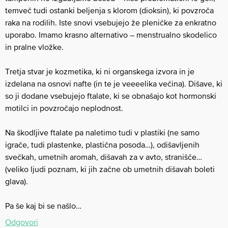
temveč tudi ostanki beljenja s klorom (dioksin), ki povzroča
raka na rodilih. Iste snovi vsebujejo že pleničke za enkratno
uporabo. Imamo krasno alternativo – menstrualno skodelico
in pralne vložke.
Tretja stvar je kozmetika, ki ni organskega izvora in je
izdelana na osnovi nafte (in te je veeeelika večina). Dišave, ki
so ji dodane vsebujejo ftalate, ki se obnašajo kot hormonski
motilci in povzročajo neplodnost.
Na škodljive ftalate pa naletimo tudi v plastiki (ne samo
igrače, tudi plastenke, plastična posoda…), odišavljenih
svečkah, umetnih aromah, dišavah za v avto, stranišče…
(veliko ljudi poznam, ki jih začne ob umetnih dišavah boleti
glava).
Pa še kaj bi se našlo…
Odgovori