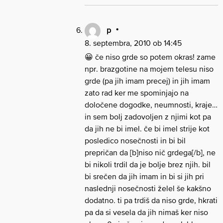
p
8. septembra, 2010 ob 14:45
😀 če niso grde so potem okras! zame
npr. brazgotine na mojem telesu niso
grde (pa jih imam precej) in jih imam
zato rad ker me spominjajo na
določene dogodke, neumnosti, kraje…
in sem bolj zadovoljen z njimi kot pa
da jih ne bi imel. če bi imel strije kot
posledico nosečnosti in bi bil
prepričan da [b]niso nič grdega[/b], ne
bi nikoli trdil da je bolje brez njih. bil
bi srečen da jih imam in bi si jih pri
naslednji nosečnosti želel še kakšno
dodatno. ti pa trdiš da niso grde, hkrati
pa da si vesela da jih nimaš ker niso