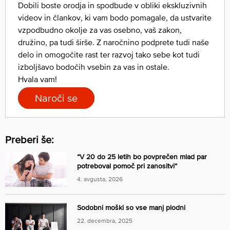
Dobili boste orodja in spodbude v obliki ekskluzivnih
videov in člankov, ki vam bodo pomagale, da ustvarite
vzpodbudno okolje za vas osebno, vaš zakon,
družino, pa tudi širše. Z naročnino podprete tudi naše
delo in omogočite rast ter razvoj tako sebe kot tudi
izboljšavo bodočih vsebin za vas in ostale.
Hvala vam!
Naroči se
Preberi še:
“V 20 do 25 letih bo povprečen mlad par
potreboval pomoč pri zanositvi”
4. avgusta, 2026
Sodobni moški so vse manj plodni
22. decembra, 2025