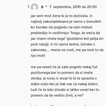
p
7. septembra, 2010 ob 20:50
jaz sem mož žene ki je to doživela. in
najbolj zakompleksana je ravno v trenutkih
ko ženske ob pogledu na njen trebuh
prebledijo in vzdihnejo “boga, še sreča da
jaz nisem imela tega” (podobno kot petja en
post nazaj). in to njena sestra, ženske z
zakonske,… mene ne moti, me pa moti to da
njo moti!
me pa veseli če je zate pogreb nekaj full
pozitivnega ker to pomeni da si imela
otroka. je torej ni stvari ki bi te spravila v
slabo voljo ker je itak vse za nekaj dobro.
tudi če te kdo zlorabi si lahko vesel ker to
pomeni da še vedno živiš, a ne?