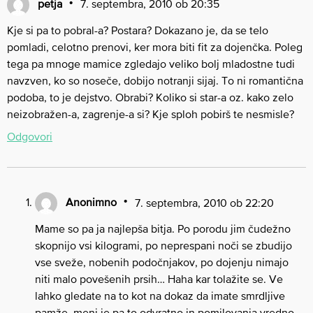
petja
7. septembra, 2010 ob 20:35
Kje si pa to pobral-a? Postara? Dokazano je, da se telo
pomladi, celotno prenovi, ker mora biti fit za dojenčka. Poleg
tega pa mnoge mamice zgledajo veliko bolj mladostne tudi
navzven, ko so noseče, dobijo notranji sijaj. To ni romantična
podoba, to je dejstvo. Obrabi? Koliko si star-a oz. kako zelo
neizobražen-a, zagrenje-a si? Kje sploh pobirš te nesmisle?
Odgovori
Anonimno
7. septembra, 2010 ob 22:20
Mame so pa ja najlepša bitja. Po porodu jim čudežno
skopnijo vsi kilogrami, po neprespani noči se zbudijo
vse sveže, nobenih podočnjakov, po dojenju nimajo
niti malo povešenih prsih… Haha kar tolažite se. Ve
lahko gledate na to kot na dokaz da imate smrdljive
pamže, meni je pa to odvratno in pomilovanja vredno.