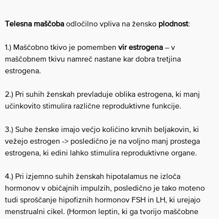
Telesna maščoba
odločilno vpliva na žensko
plodnost
:
1.) Maščobno tkivo je pomemben
vir estrogena
– v
maščobnem tkivu namreč nastane kar dobra tretjina
estrogena.
2.) Pri suhih ženskah prevladuje oblika estrogena, ki manj
učinkovito stimulira različne reproduktivne funkcije.
3.) Suhe ženske imajo večjo količino krvnih beljakovin, ki
vežejo estrogen -> posledično je na voljno manj prostega
estrogena, ki edini lahko stimulira reproduktivne organe.
4.) Pri izjemno suhih ženskah hipotalamus ne izloča
hormonov v običajnih impulzih, posledično je tako moteno
tudi sproščanje hipofiznih hormonov FSH in LH, ki urejajo
menstrualni cikel. (Hormon leptin, ki ga tvorijo maščobne