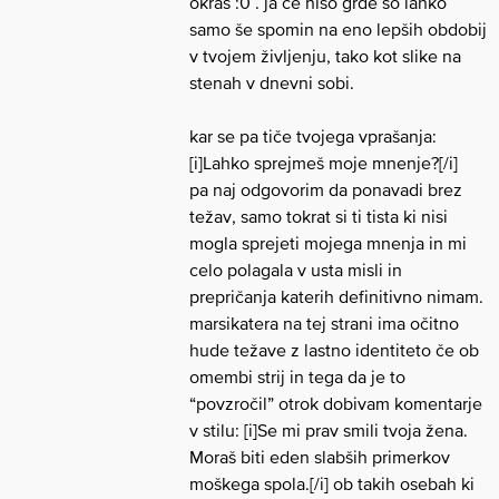
okras :0 . ja če niso grde so lahko
samo še spomin na eno lepših obdobij
v tvojem življenju, tako kot slike na
stenah v dnevni sobi.
kar se pa tiče tvojega vprašanja:
[i]Lahko sprejmeš moje mnenje?[/i]
pa naj odgovorim da ponavadi brez
težav, samo tokrat si ti tista ki nisi
mogla sprejeti mojega mnenja in mi
celo polagala v usta misli in
prepričanja katerih definitivno nimam.
marsikatera na tej strani ima očitno
hude težave z lastno identiteto če ob
omembi strij in tega da je to
“povzročil” otrok dobivam komentarje
v stilu: [i]Se mi prav smili tvoja žena.
Moraš biti eden slabših primerkov
moškega spola.[/i] ob takih osebah ki