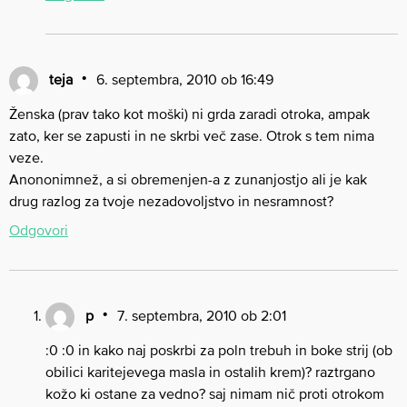
teja
6. septembra, 2010 ob 16:49
Ženska (prav tako kot moški) ni grda zaradi otroka, ampak
zato, ker se zapusti in ne skrbi več zase. Otrok s tem nima
veze.
Anononimnež, a si obremenjen-a z zunanjostjo ali je kak
drug razlog za tvoje nezadovoljstvo in nesramnost?
Odgovori
p
7. septembra, 2010 ob 2:01
:0 :0 in kako naj poskrbi za poln trebuh in boke strij (ob
obilici karitejevega masla in ostalih krem)? raztrgano
kožo ki ostane za vedno? saj nimam nič proti otrokom