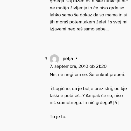
grdega. saj razen estetske funkcije nič
ne motijo življenja in če niso grde so
lahko samo še dokaz da so mama in si
jih moraš potemtakem želeti! s svojimi
izjavami negiraš samo sebe…
petja
7. septembra, 2010 ob 21:20
Ne, ne negiram se. Še enkrat preberi:
[i]Logično, da je bolje brez strij, od kje
takšne pobiraš…? Ampak če so, niso
nič sramotnega. In nič grdega!! [/i]
To je to.