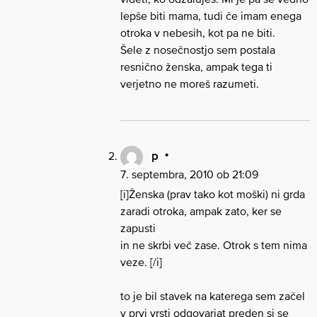
lepše biti mama, tudi če imam enega
otroka v nebesih, kot pa ne biti.
Šele z nosečnostjo sem postala
resnično ženska, ampak tega ti
verjetno ne moreš razumeti.
p
7. septembra, 2010 ob 21:09
[i]Ženska (prav tako kot moški) ni grda
zaradi otroka, ampak zato, ker se
zapusti
in ne skrbi več zase. Otrok s tem nima
veze. [/i]
to je bil stavek na katerega sem začel
v prvi vrsti odgovarjat preden si se