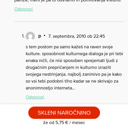
Odgovori
p
7. septembra, 2010 ob 22:45
s tem postom pa samo kažeš na raven svoje
kulture. sposobnost kulturnega dialoga je pri tebi
enaka ničli, če nisi sposoben sprejemati ljudi z
drugačnim prepričanjem in kulturno izraziti
svojega nestrinjanja. najbolj zanimivo pa je kako
so vsi tebi podobni tiho kadar se ne skrivajo za
anonimnostjo interneta…
Odgovori
SKLENI NAROČNINO
že od 5,75 € / mesec
Naturmama
8. septembra, 2010 ob 12:27