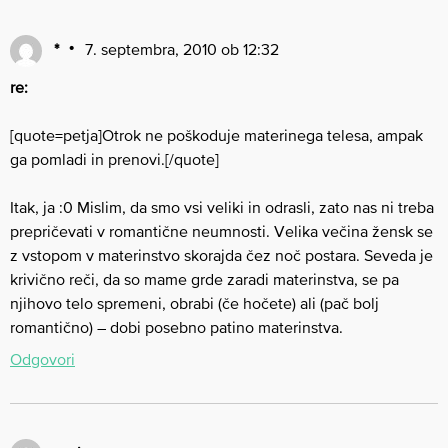
*
7. septembra, 2010 ob 12:32
re:
[quote=petja]Otrok ne poškoduje materinega telesa, ampak
ga pomladi in prenovi.[/quote]
Itak, ja :0 Mislim, da smo vsi veliki in odrasli, zato nas ni treba
prepričevati v romantične neumnosti. Velika večina žensk se
z vstopom v materinstvo skorajda čez noč postara. Seveda je
krivično reči, da so mame grde zaradi materinstva, se pa
njihovo telo spremeni, obrabi (če hočete) ali (pač bolj
romantično) – dobi posebno patino materinstva.
Odgovori