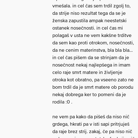
vmešala. in cel čas sem trdil zgolj to,
da strije niso rezultat tega da se je
ženska zapustila ampak neestetski
ostanek nosečnosti. in cel čas mi
polagaš v usta ne vem kakšne trditve
da sem kao proti otrokom, nosečnosti,
da ne cenim materinstva, bla bla bla…
in cel čas pišem da se strinjam da je
nosečnost nekaj najlepšega in imam
celo raje smrt matere in življenje
otroka kot obratno, pa vseeno zato ne
bom trdil da je smrt matere ob porodu
nekaj dobrega ker to pomeni da je
rodila :0 .
ne vem pa kako da pišeš da niso nič
grdega, hkrati pa v isti sapi pritrjuješ
da raje brez strij. zakaj, če pa niso nič