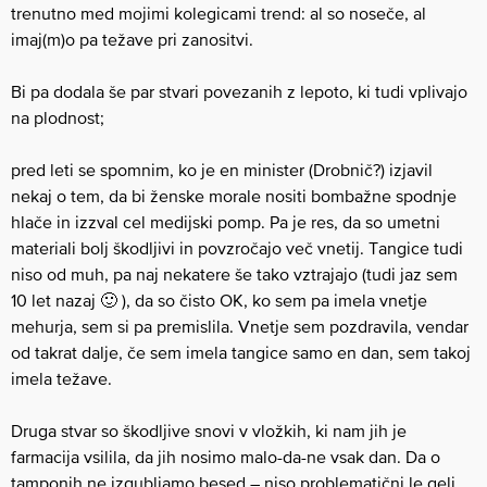
trenutno med mojimi kolegicami trend: al so noseče, al
imaj(m)o pa težave pri zanositvi.
Bi pa dodala še par stvari povezanih z lepoto, ki tudi vplivajo
na plodnost;
pred leti se spomnim, ko je en minister (Drobnič?) izjavil
nekaj o tem, da bi ženske morale nositi bombažne spodnje
hlače in izzval cel medijski pomp. Pa je res, da so umetni
materiali bolj škodljivi in povzročajo več vnetij. Tangice tudi
niso od muh, pa naj nekatere še tako vztrajajo (tudi jaz sem
10 let nazaj 🙂 ), da so čisto OK, ko sem pa imela vnetje
mehurja, sem si pa premislila. Vnetje sem pozdravila, vendar
od takrat dalje, če sem imela tangice samo en dan, sem takoj
imela težave.
Druga stvar so škodljive snovi v vložkih, ki nam jih je
farmacija vsilila, da jih nosimo malo-da-ne vsak dan. Da o
tamponih ne izgubljamo besed – niso problematični le geli,