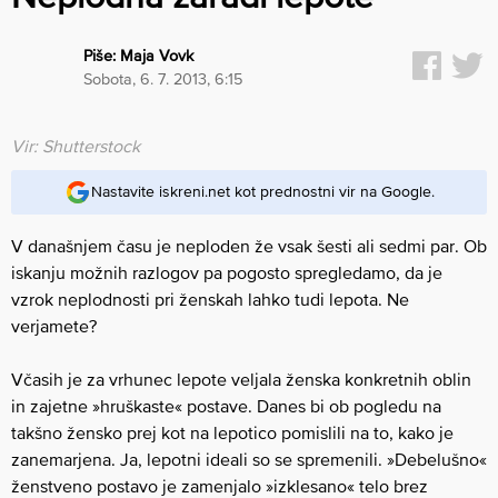
Piše:
Maja Vovk
sobota, 6. 7. 2013, 6:15
Vir: Shutterstock
Nastavite iskreni.net kot prednostni vir na Google.
V današnjem času je neploden že vsak šesti ali sedmi par. Ob
iskanju možnih razlogov pa pogosto spregledamo, da je
vzrok neplodnosti pri ženskah lahko tudi lepota. Ne
verjamete?
Včasih je za vrhunec lepote veljala ženska konkretnih oblin
in zajetne »hruškaste« postave. Danes bi ob pogledu na
takšno žensko prej kot na lepotico pomislili na to, kako je
zanemarjena. Ja, lepotni ideali so se spremenili. »Debelušno«
ženstveno postavo je zamenjalo »izklesano« telo brez