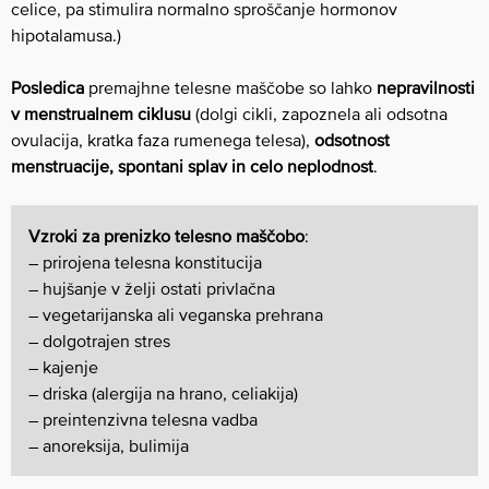
celice, pa stimulira normalno sproščanje hormonov
hipotalamusa.)
Posledica
premajhne telesne maščobe so lahko
nepravilnosti
v menstrualnem ciklusu
(dolgi cikli, zapoznela ali odsotna
ovulacija, kratka faza rumenega telesa),
odsotnost
menstruacije, spontani splav in celo neplodnost
.
Vzroki
za prenizko telesno maščobo
:
– prirojena telesna konstitucija
– hujšanje v želji ostati privlačna
– vegetarijanska ali veganska prehrana
– dolgotrajen stres
– kajenje
– driska (alergija na hrano, celiakija)
– preintenzivna telesna vadba
– anoreksija, bulimija