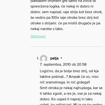
(sarkasem off)meni gre samo na živce ta
sprevržena logika. če nekaj ni dobro ni
dobro. sem napisal, raje strije kot brez otrok,
še vedno pa 100x raje otroke brez strij kot
otroke s strijami. če pa misliš drugače je pa
nekaj narobe s tabo.
Odgovori
petja
7. septembra, 2010 ob 20:58
Logično, da je bolje brez strij, od kje
takšne pobiraš…? Ampak če so, niso
nič sramotnega. In nič grdega!!
Smrt otroka je nekaj najhujšega, kar se
ti lahko zgodi, a res je, vse je za nekaj
dobro. Ko uspeš it naprej in tako
videti, ko odžaluješ. Mi je pa še vedno