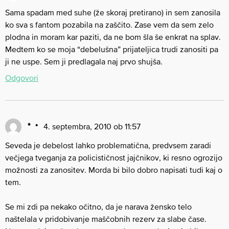
Sama spadam med suhe (že skoraj pretirano) in sem zanosila
ko sva s fantom pozabila na zaščito. Zase vem da sem zelo
plodna in moram kar paziti, da ne bom šla še enkrat na splav.
Medtem ko se moja “debelušna” prijateljica trudi zanositi pa
ji ne uspe. Sem ji predlagala naj prvo shujša.
Odgovori
*
4. septembra, 2010 ob 11:57
Seveda je debelost lahko problematična, predvsem zaradi
večjega tveganja za policističnost jajčnikov, ki resno ogrozijo
možnosti za zanositev. Morda bi bilo dobro napisati tudi kaj o
tem.
Se mi zdi pa nekako očitno, da je narava žensko telo
naštelala v pridobivanje maščobnih rezerv za slabe čase.