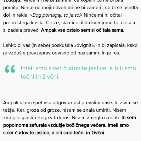
pomita. Nihče od mojih dveh mi ne bi zameril, če bi se usedla
dol in rekla: »
Bog pomagaj, to je to!
« Nihče mi ni očital
preprostega kosila. Če že, sta mi očitala kvečjemu to, da sem
si zadala preveč.
Ampak vse ostalo sem si očitala sama.
Lahko bi vas (in sebe) poskušala »dvigniti« in bi zapisala, kako
je vzdušje pravzaprav odvisno od nas samih. In je res.
Imeli smo sicer čudovite jaslice, a bili smo
tečni in živčni.
Ampak s tem spet vso odgovornost prevalim nase. In živim še
težje. Ker, groza od groze, nisem se znala umiriti. Nisem
zmogla spustiti Boga v ta kaos. Nisem zmogla izročiti.
In sem
popolnoma zafurala vzdušje božičnega večera. Imeli smo
sicer čudovite jaslice, a bili smo tečni in živčni.