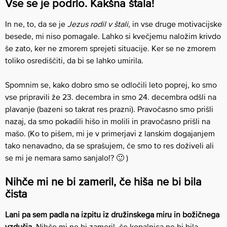
Vse se je podrlo. Kakšna štala!
In ne, to, da se je
Jezus rodil v štali,
in vse druge motivacijske
besede, mi niso pomagale. Lahko si kvečjemu naložim krivdo
še zato, ker ne zmorem sprejeti situacije. Ker se ne zmorem
toliko osrediščiti, da bi se lahko umirila.
Spomnim se, kako dobro smo se odločili leto poprej, ko smo
vse pripravili že 23. decembra in smo 24. decembra odšli na
plavanje (bazeni so takrat res prazni). Pravočasno smo prišli
nazaj, da smo pokadili hišo in molili in pravočasno prišli na
mašo. (Ko to pišem, mi je v primerjavi z lanskim dogajanjem
tako nenavadno, da se sprašujem, če smo to res doživeli ali
se mi je nemara samo sanjalo!? 🙂 )
Nihče mi ne bi zameril, če hiša ne bi bila
čista
Lani pa sem padla na izpitu iz družinskega miru in božičnega
vzdušja
. Nihče mi ne bi zameril, če kopalnica ne bi bila