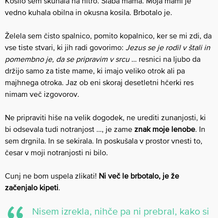
Kosilo sem skuhala na hitro. Slaba mama. Moja mami je
vedno kuhala obilna in okusna kosila. Brbotalo je.
Želela sem čisto spalnico, pomito kopalnico, ker se mi zdi, da
vse tiste stvari, ki jih radi govorimo:
Jezus se je rodil v štali in
pomembno je, da se pripravim v srcu
… resnici na ljubo da
držijo samo za tiste mame, ki imajo veliko otrok ali pa
majhnega otroka. Jaz ob eni skoraj desetletni hčerki res
nimam več izgovorov.
Ne pripraviti hiše na velik dogodek, ne urediti zunanjosti, ki
bi odsevala tudi notranjost …, je zame
znak moje lenobe
. In
sem drgnila. In se sekirala. In poskušala v prostor vnesti to,
česar v moji notranjosti ni bilo.
Cunj ne bom uspela zlikati!
Ni več le brbotalo, je že
začenjalo kipeti
.
Nisem izrekla, nihče pa ni prebral, kako si