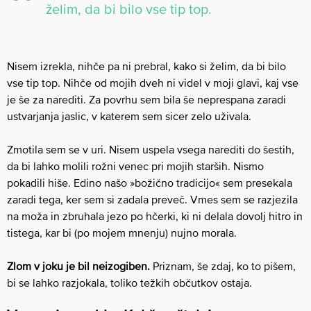
želim, da bi bilo vse tip top.
Nisem izrekla, nihče pa ni prebral, kako si želim, da bi bilo
vse tip top. Nihče od mojih dveh ni videl v moji glavi, kaj vse
je še za narediti. Za povrhu sem bila še neprespana zaradi
ustvarjanja jaslic, v katerem sem sicer zelo uživala.
Zmotila sem se v uri. Nisem uspela vsega narediti do šestih,
da bi lahko molili rožni venec pri mojih starših. Nismo
pokadili hiše. Edino našo »božično tradicijo« sem presekala
zaradi tega, ker sem si zadala preveč. Vmes sem se razjezila
na moža in zbruhala jezo po hčerki, ki ni delala dovolj hitro in
tistega, kar bi (po mojem mnenju) nujno morala.
Zlom v joku je bil neizogiben.
Priznam, še zdaj, ko to pišem,
bi se lahko razjokala, toliko težkih občutkov ostaja.