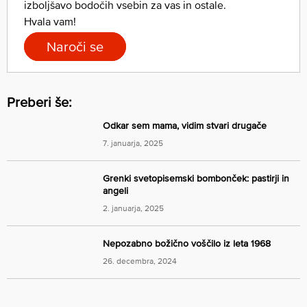
izboljšavo bodočih vsebin za vas in ostale.
Hvala vam!
Naroči se
Preberi še:
Odkar sem mama, vidim stvari drugače
7. januarja, 2025
Grenki svetopisemski bombonček: pastirji in
angeli
2. januarja, 2025
Nepozabno božično voščilo iz leta 1968
26. decembra, 2024