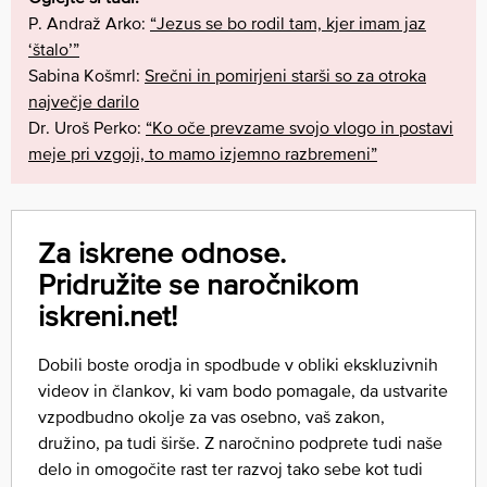
P. Andraž Arko:
“Jezus se bo rodil tam, kjer imam jaz
‘štalo’”
Sabina Košmrl:
Srečni in pomirjeni starši so za otroka
največje darilo
Dr. Uroš Perko:
“Ko oče prevzame svojo vlogo in postavi
meje pri vzgoji, to mamo izjemno razbremeni”
Za iskrene odnose.
Pridružite se naročnikom
iskreni.net!
Dobili boste orodja in spodbude v obliki ekskluzivnih
videov in člankov, ki vam bodo pomagale, da ustvarite
vzpodbudno okolje za vas osebno, vaš zakon,
družino, pa tudi širše. Z naročnino podprete tudi naše
delo in omogočite rast ter razvoj tako sebe kot tudi