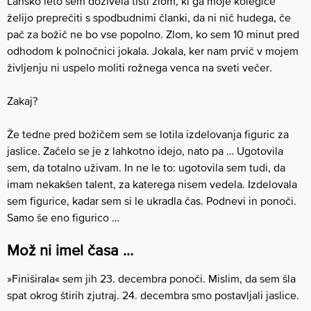
Lansko leto sem doživela tisti zlom, ki ga moje kolegice
želijo preprečiti s spodbudnimi članki, da ni nič hudega, če
pač za božič ne bo vse popolno. Zlom, ko sem 10 minut pred
odhodom k polnočnici jokala. Jokala, ker nam prvič v mojem
življenju ni uspelo moliti rožnega venca na sveti večer.
Zakaj?
Že tedne pred božičem sem se lotila izdelovanja figuric za
jaslice. Začelo se je z lahkotno idejo, nato pa … Ugotovila
sem, da totalno uživam. In ne le to: ugotovila sem tudi, da
imam nekakšen talent, za katerega nisem vedela. Izdelovala
sem figurice, kadar sem si le ukradla čas. Podnevi in ponoči.
Samo še eno figurico …
Mož ni imel časa …
»Finiširala« sem jih 23. decembra ponoči. Mislim, da sem šla
spat okrog štirih zjutraj. 24. decembra smo postavljali jaslice.