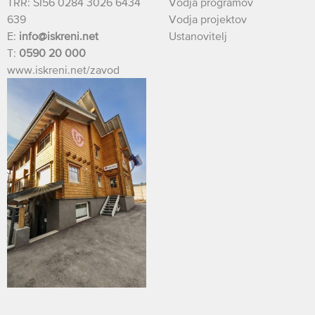
TRR: SI56 0284 3026 6434
Vodja programov
639
Vodja projektov
E:
info@iskreni.net
Ustanovitelj
T:
0590 20 000
www.iskreni.net/zavod