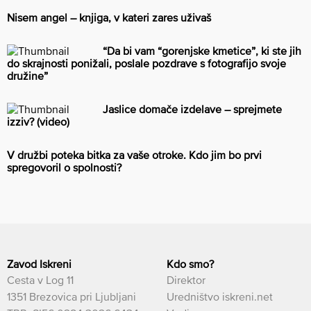
Nisem angel – knjiga, v kateri zares uživaš
“Da bi vam “gorenjske kmetice”, ki ste jih
do skrajnosti ponižali, poslale pozdrave s fotografijo svoje
družine”
Jaslice domače izdelave – sprejmete
izziv? (video)
V družbi poteka bitka za vaše otroke. Kdo jim bo prvi
spregovoril o spolnosti?
Zavod Iskreni
Kdo smo?
Cesta v Log 11
Direktor
1351 Brezovica pri Ljubljani
Uredništvo iskreni.net