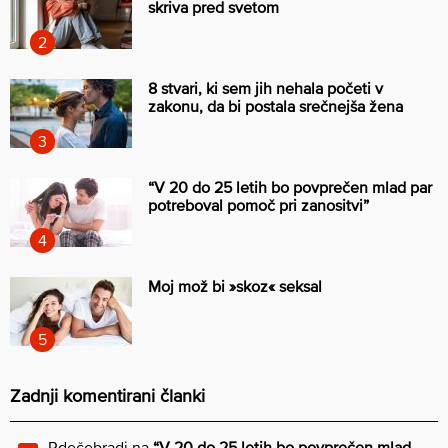
skriva pred svetom
8 stvari, ki sem jih nehala početi v
zakonu, da bi postala srečnejša žena
“V 20 do 25 letih bo povprečen mlad par
potreboval pomoč pri zanositvi”
Moj mož bi »skoz« seksal
Zadnji komentirani članki
Rdečebradi
na
“V 20 do 25 letih bo povprečen mlad