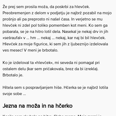
Že prej sem prosila moža, da poskrbi za hlevček.
Preobremenjen z delom v podjetju je najbrž pozabil na mojo
prošnjo ali pa preprosto ni našel časa. In verjetno se mu
hlevček ni zdel pol toliko pomemben kot meni. Ko sem ga
pobarala, se je na hitro lotil dela. Nasekal je nekaj drv in jih
»sešraufal« v … hm … nekaj … nekaj, kar naj bi bil hlevček.
Hlevček za moje figurice, ki sem jih z ljubeznijo izdelovala
ves mesec! V meni je brbotalo.
Ko je izdeloval ta »hlevček«, mi seveda ni pomagal pri
ostalem delu (kar sem pričakovala, brez da bi izrekla).
Brbotalo je.
Hitela sem s pospravljanjem hiše. Hčerka se je najbrž lotila
svoje sobe …
Jezna na moža in na hčerko