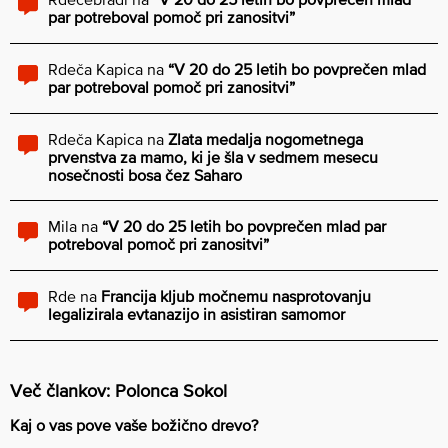
par potreboval pomoč pri zanositvi”
Rdeča Kapica
na
“V 20 do 25 letih bo povprečen mlad
par potreboval pomoč pri zanositvi”
Rdeča Kapica
na
Zlata medalja nogometnega
prvenstva za mamo, ki je šla v sedmem mesecu
nosečnosti bosa čez Saharo
Mila
na
“V 20 do 25 letih bo povprečen mlad par
potreboval pomoč pri zanositvi”
Rde
na
Francija kljub močnemu nasprotovanju
legalizirala evtanazijo in asistiran samomor
Več člankov: Polonca Sokol
Kaj o vas pove vaše božično drevo?