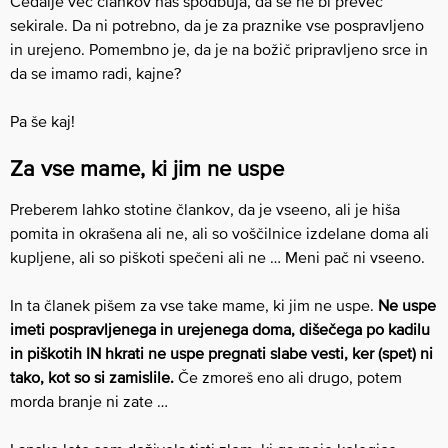
Čedalje več člankov nas spodbuja, da se ne bi preveč
sekirale. Da ni potrebno, da je za praznike vse pospravljeno
in urejeno. Pomembno je, da je na božič pripravljeno srce in
da se imamo radi, kajne?
Pa še kaj!
Za vse mame, ki jim ne uspe
Preberem lahko stotine člankov, da je vseeno, ali je hiša
pomita in okrašena ali ne, ali so voščilnice izdelane doma ali
kupljene, ali so piškoti spečeni ali ne … Meni pač ni vseeno.
In ta članek pišem za vse take mame, ki jim ne uspe.
Ne uspe
imeti pospravljenega in urejenega doma, dišečega po kadilu
in piškotih IN hkrati ne uspe pregnati slabe vesti, ker (spet) ni
tako, kot so si zamislile.
Če zmoreš eno ali drugo, potem
morda branje ni zate …