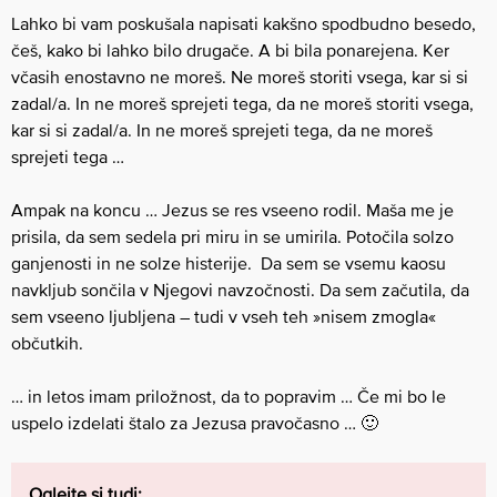
Lahko bi vam poskušala napisati kakšno spodbudno besedo,
češ, kako bi lahko bilo drugače. A bi bila ponarejena. Ker
včasih enostavno ne moreš. Ne moreš storiti vsega, kar si si
zadal/a. In ne moreš sprejeti tega, da ne moreš storiti vsega,
kar si si zadal/a. In ne moreš sprejeti tega, da ne moreš
sprejeti tega …
Ampak na koncu … Jezus se res vseeno rodil. Maša me je
prisila, da sem sedela pri miru in se umirila. Potočila solzo
ganjenosti in ne solze histerije. Da sem se vsemu kaosu
navkljub sončila v Njegovi navzočnosti. Da sem začutila, da
sem vseeno ljubljena – tudi v vseh teh »nisem zmogla«
občutkih.
… in letos imam priložnost, da to popravim … Če mi bo le
uspelo izdelati štalo za Jezusa pravočasno … 🙂
Oglejte si tudi: