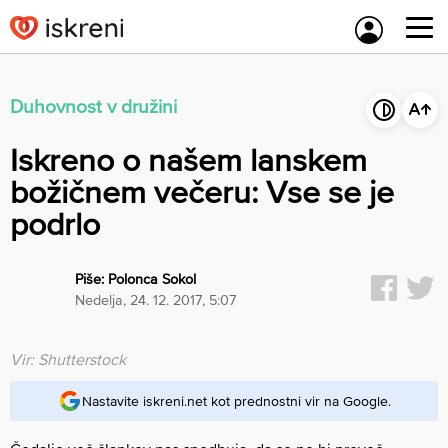
Skip
to
content
Duhovnost v družini
Iskreno o našem lanskem
božičnem večeru: Vse se je
podrlo
Piše:
Polonca Sokol
nedelja, 24. 12. 2017, 5:07
Vir: Shutterstock
Nastavite iskreni.net kot prednostni vir na Google.