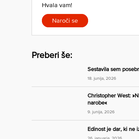
Hvala vam!
Naroči se
Preberi še:
Sestavila sem posebn
18. junija, 2026
Christopher West: »N
narobe«
9. junija, 2026
Edinost je dar, ki ne i
26. januarja, 2026