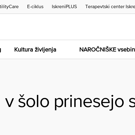
tilityCare
E-ciklus
IskreniPLUS
Terapevtski center Iskr
g
Kultura življenja
NAROČNIŠKE vsebi
 v šolo prinesejo 