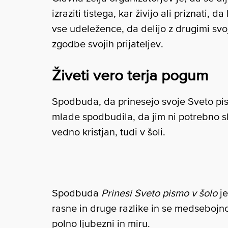
izraziti tistega, kar živijo ali priznati,
vse udeležence, da delijo z drugimi svo
zgodbe svojih prijateljev.
Živeti vero terja pogum
Spodbuda, da prinesejo svoje Sveto pis
mlade spodbudila, da jim ni potrebno skr
vedno kristjan, tudi v šoli.
Spodbuda
Prinesi Sveto pismo v šolo
je
rasne in druge razlike in se medsebojno o
polno ljubezni in miru.