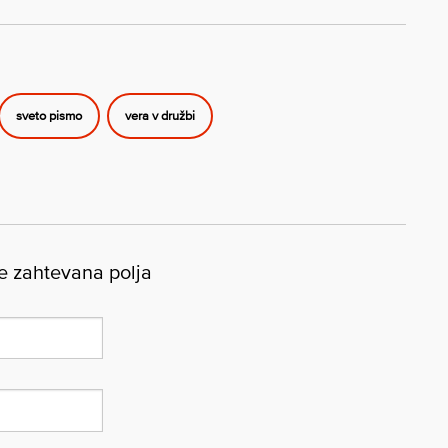
sveto pismo
vera v družbi
 zahtevana polja