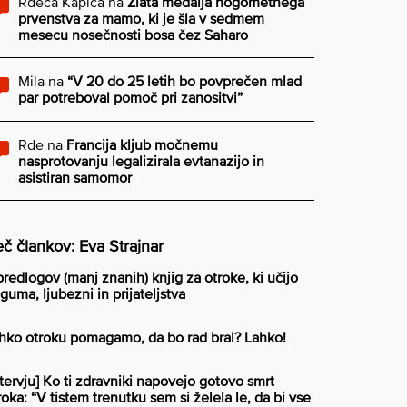
Rdeča Kapica
na
Zlata medalja nogometnega
prvenstva za mamo, ki je šla v sedmem
mesecu nosečnosti bosa čez Saharo
Mila
na
“V 20 do 25 letih bo povprečen mlad
par potreboval pomoč pri zanositvi”
Rde
na
Francija kljub močnemu
nasprotovanju legalizirala evtanazijo in
asistiran samomor
č člankov: Eva Strajnar
predlogov (manj znanih) knjig za otroke, ki učijo
guma, ljubezni in prijateljstva
hko otroku pomagamo, da bo rad bral? Lahko!
ntervju] Ko ti zdravniki napovejo gotovo smrt
roka: “V tistem trenutku sem si želela le, da bi vse