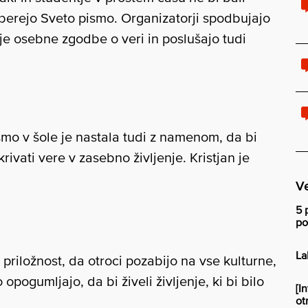
 da berejo Sveto pismo. Organizatorji spodbujajo
je osebne zgodbe o veri in poslušajo tudi
mo v šole je nastala tudi z namenom, da bi
ivati vere v zasebno življenje. Kristjan je
Ve
5 
po
La
 priložnost, da otroci pozabijo na vse kulturne,
pogumljajo, da bi živeli življenje, ki bi bilo
[I
ot