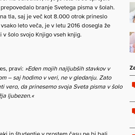
 prepovedalo branje Svetega pisma v šolah.
a tla, saj je več kot 8.000 otrok prineslo
e vsako leto veča, je v letu 2016 dosegla že
i v šolo svojo Knjigo vseh knjig.
Za
es, pravi:
»Eden mojih najljubših stavkov v
 – saj hodimo v veri, ne v gledanju. Zato
ti vero, da prinesemo svoja Sveta pisma v šolo
ja ljubezen.«
jaki in študentje v prostem času ne bi bali