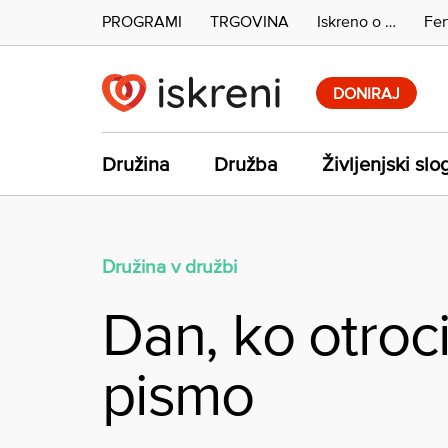
PROGRAMI
TRGOVINA
Iskreno o …
Fer
Skip
to
DONIRAJ
content
Družina
Družba
Življenjski slo
Družina v družbi
Dan, ko otroci
pismo