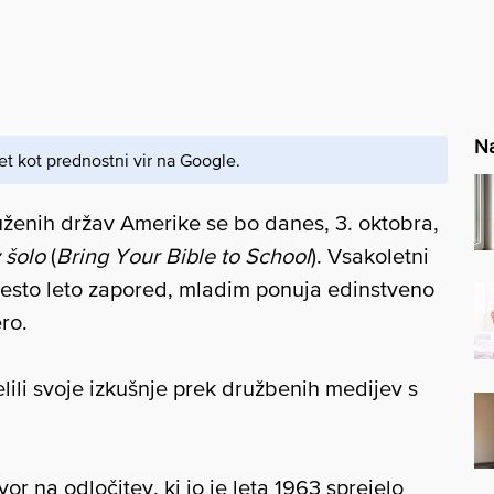
Na
et kot prednostni vir na Google.
uženih držav Amerike se bo danes, 3. oktobra,
 šolo
(
Bring Your Bible to School
). Vsakoletni
 šesto leto zapored, mladim ponuja edinstveno
ero.
lili svoje izkušnje prek družbenih medijev s
r na odločitev, ki jo je leta 1963 sprejelo