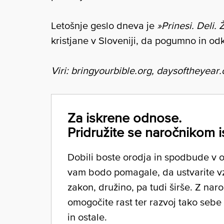
Letošnje geslo dneva je
»Prinesi. Deli. Ž
kristjane v Sloveniji, da pogumno in odkri
Viri: bringyourbible.org, daysoftheyea
Za iskrene odnose.
Pridružite se naročnikom i
Dobili boste orodja in spodbude v ob
vam bodo pomagale, da ustvarite v
zakon, družino, pa tudi širše. Z nar
omogočite rast ter razvoj tako sebe
in ostale.