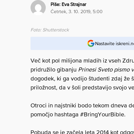
Piše:
Eva Strajnar
četrtek, 3. 10. 2019, 5:00
Foto: Shutterstock
Nastavite iskreni.n
Več kot pol milijona mladih iz vseh Zdr
pridružilo gibanju
Prinesi Sveto pismo v
dogodek, ki ga vodijo študenti zdaj že
priložnost, da v šoli predstavijo svojo v
Otroci in najstniki bodo tekom dneva de
pomočjo hashtaga #BringYourBible.
Pobuda se je začela leta 2014 kot odgovo