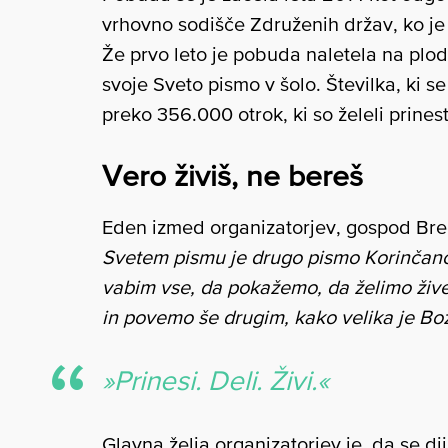
vrhovno sodišče Združenih držav, ko je
Že prvo leto je pobuda naletela na plodn
svoje Sveto pismo v šolo. Številka, ki s
preko 356.000 otrok, ki so želeli prinest
Vero živiš, ne bereš
Eden izmed organizatorjev, gospod Bre
Svetem pismu je drugo pismo Korinčanom
vabim vse, da pokažemo, da želimo žive
in povemo še drugim, kako velika je Bož
»Prinesi. Deli. Živi.«
Glavna želja organizatorjev je, da se di