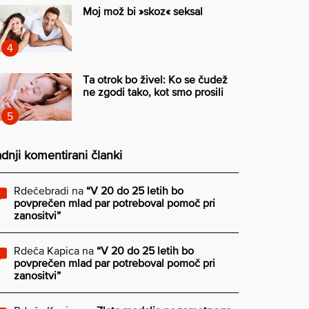
Moj mož bi »skoz« seksal
Ta otrok bo živel: Ko se čudež
ne zgodi tako, kot smo prosili
dnji komentirani članki
Rdečebradi
na
“V 20 do 25 letih bo
povprečen mlad par potreboval pomoč pri
zanositvi”
Rdeča Kapica
na
“V 20 do 25 letih bo
povprečen mlad par potreboval pomoč pri
zanositvi”