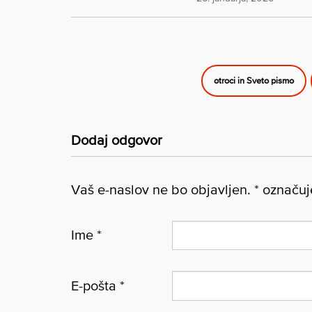
otroci in Sveto pismo
Dodaj odgovor
Vaš e-naslov ne bo objavljen.
*
označuje
Ime
*
E-pošta
*