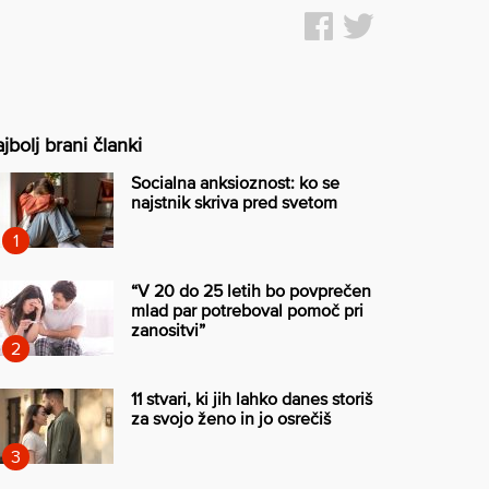
jbolj brani članki
Socialna anksioznost: ko se
najstnik skriva pred svetom
“V 20 do 25 letih bo povprečen
mlad par potreboval pomoč pri
zanositvi”
11 stvari, ki jih lahko danes storiš
za svojo ženo in jo osrečiš