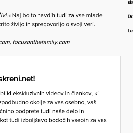
sk
ivi.«
Naj bo to navdih tudi za vse mlade
Dr
to živijo in spregovorijo o svoji veri.
Le
r.com, focusonthefamily.com
skreni.net!
liki ekskluzivnih videov in člankov, ki
zpodbudno okolje za vas osebno, vaš
očnino podprete tudi naše delo in
 kot tudi izboljšavo bodočih vsebin za vas