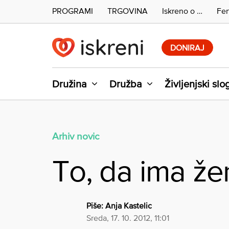
PROGRAMI
TRGOVINA
Iskreno o …
Fer
Skip
to
DONIRAJ
content
Družina
Družba
Življenjski slo
Arhiv novic
To, da ima žen
Piše:
Anja Kastelic
sreda, 17. 10. 2012, 11:01