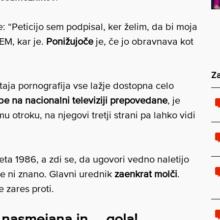
e: “Peticijo sem podpisal, ker želim, da bi moja
M, kar je.
Ponižujoče
je, če jo obravnava kot
Za
taja pornografija vse lažje dostopna celo
e na nacionalni televiziji prepovedane
, je
otroku, na njegovi tretji strani pa lahko vidi
leta 1986, a zdi se, da ugovori vedno naletijo
še ni znano. Glavni urednik
zaenkrat molči
.
e zares proti.
, nasmejana in … gola!