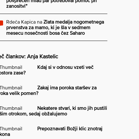
povprečen mlad par potreboval pomoč pri
zanositvi”
Rdeča Kapica
na
Zlata medalja nogometnega
prvenstva za mamo, ki je šla v sedmem
mesecu nosečnosti bosa čez Saharo
č člankov: Anja Kastelic
Kdaj si v odnosu vzeti več
ostora zase?
Zakaj ima poroka staršev za
roka velik pomen?
Nekatere stvari, ki smo jih pustili
šim otrokom, sedaj obžalujemo
Prepoznavati Božji klic znotraj
kona