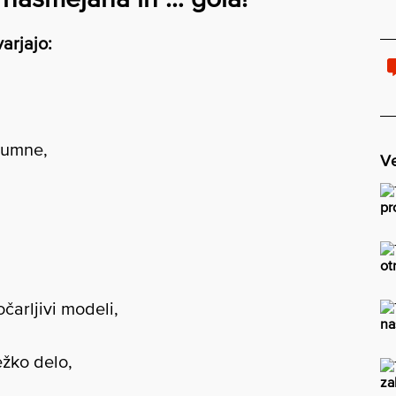
varjajo:
osumne,
Ve
pr
ot
čarljivi modeli,
na
ežko delo,
za