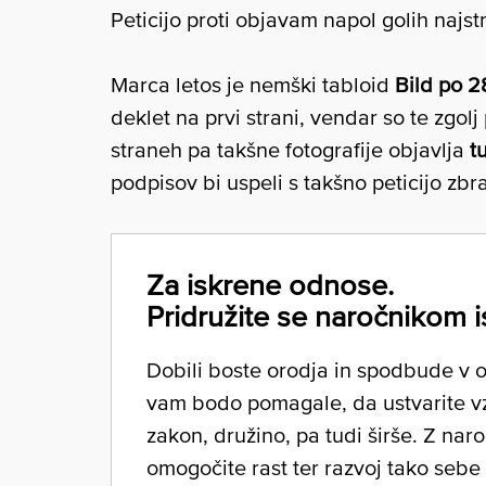
Peticijo proti objavam napol golih najs
Marca letos je nemški tabloid
Bild po 28
deklet na prvi strani, vendar so te zgol
straneh pa takšne fotografije objavlja
t
podpisov bi uspeli s takšno peticijo zbra
Za iskrene odnose.
Pridružite se naročnikom i
Dobili boste orodja in spodbude v ob
vam bodo pomagale, da ustvarite v
zakon, družino, pa tudi širše. Z nar
omogočite rast ter razvoj tako sebe