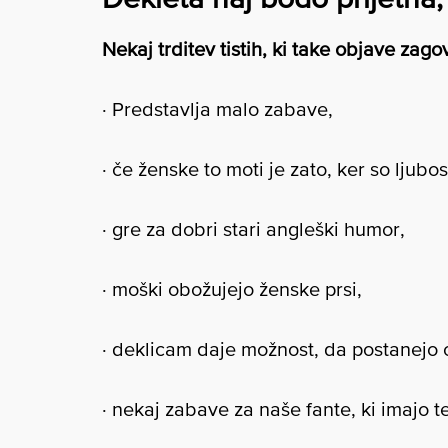
Nekaj trditev tistih, ki take objave zago
· Predstavlja malo zabave,
· če ženske to moti je zato, ker so ljub
· gre za dobri stari angleški humor,
· moški obožujejo ženske prsi,
· deklicam daje možnost, da postanejo o
· nekaj zabave za naše fante, ki imajo t