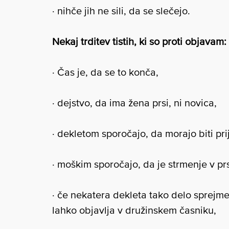
· nihče jih ne sili, da se slečejo.
Nekaj trditev tistih, ki so proti objavam:
· Čas je, da se to konča,
· dejstvo, da ima žena prsi, ni novica,
· dekletom sporočajo, da morajo biti pri
· moškim sporočajo, da je strmenje v pr
· če nekatera dekleta tako delo sprejme
lahko objavlja v družinskem časniku,