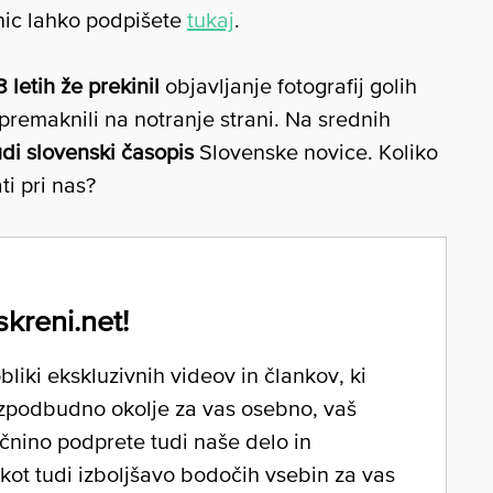
tnic lahko podpišete
tukaj
.
 letih že prekinil
objavljanje fotografij golih
j premaknili na notranje strani. Na srednih
udi slovenski časopis
Slovenske novice. Koliko
ti pri nas?
skreni.net!
liki ekskluzivnih videov in člankov, ki
zpodbudno okolje za vas osebno, vaš
očnino podprete tudi naše delo in
 kot tudi izboljšavo bodočih vsebin za vas