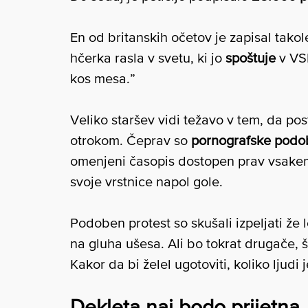
En od britanskih očetov je zapisal takol
hčerka rasla v svetu, ki jo
spoštuje
v VSE
kos mesa.”
Veliko staršev vidi težavo v tem, da pos
otrokom. Čeprav so
pornografske podob
omenjeni časopis dostopen prav vsakemu 
svoje vrstnice napol gole.
Podoben protest so skušali izpeljati že 
na gluha ušesa. Ali bo tokrat drugače, 
Kakor da bi želel ugotoviti, koliko ljudi j
Dekleta naj bodo prijetna