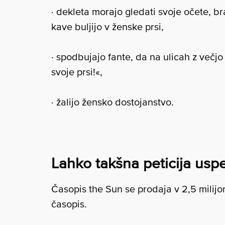
· dekleta morajo gledati svoje očete, br
kave buljijo v ženske prsi,
· spodbujajo fante, da na ulicah z večjo
svoje prsi!«,
· žalijo žensko dostojanstvo.
Lahko takšna peticija usp
Časopis the Sun se prodaja v 2,5 milijon
časopis.