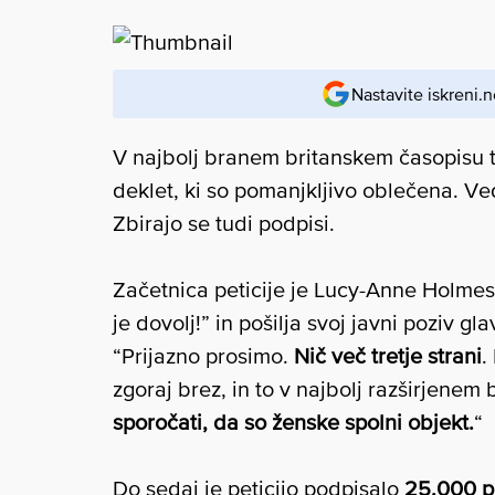
Nastavite iskreni.n
V najbolj branem britanskem časopisu the
deklet, ki so pomanjkljivo oblečena. Ved
Zbirajo se tudi podpisi.
Začetnica peticije je Lucy-Anne Holmes, 
je dovolj!” in pošilja svoj javni poziv g
“Prijazno prosimo.
Nič več tretje strani
.
zgoraj brez, in to v najbolj razširjene
sporočati, da so ženske spolni objekt.
“
Do sedaj je peticijo podpisalo
25.000 