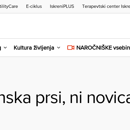
tilityCare
E-ciklus
IskreniPLUS
Terapevtski center Iskr
g
Kultura življenja
NAROČNIŠKE vsebi
ska prsi, ni novic