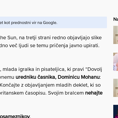
Na
et kot prednostni vir na Google.
 Sun, na tretji strani redno objavljajo slike
no več ljudi se temu pričenja javno upirati.
mlada igralka in pisateljica, ki pravi “Dovolj
lavnemu
uredniku časnika, Dominicu Mohanu
:
 Končajte z objavljanjem mladih deklet, ki so
m britanskem časopisu. Svojim bralcem
nehajte
posameznikov
.