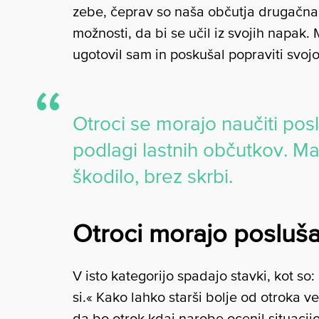
zebe, čeprav so naša občutja drugačna
možnosti, da bi se učil iz svojih napak.
ugotovil sam in poskušal popraviti svoj
Otroci se morajo naučiti posl
podlagi lastnih občutkov. Ma
škodilo, brez skrbi.
Otroci morajo poslušat
V isto kategorijo spadajo stavki, kot so
si.« Kako lahko starši bolje od otroka ve
da bo otrok kdaj narobe ocenil situacijo