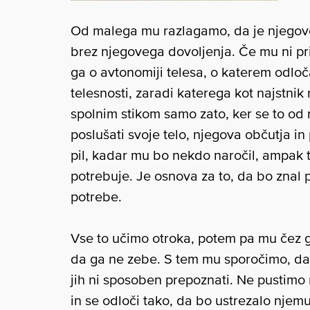
Od malega mu razlagamo, da je njegovo
brez njegovega dovoljenja. Če mu ni pri
ga o avtonomiji telesa, o katerem odlo
telesnosti, zaradi katerega kot najstni
spolnim stikom samo zato, ker se to od 
poslušati svoje telo, njegova občutja i
pil, kadar mu bo nekdo naročil, ampak ta
potrebuje. Je osnova za to, da bo znal p
potrebe.
Vse to učimo otroka, potem pa mu čez 
da ga ne zebe. S tem mu sporočimo, da
jih ni sposoben prepoznati. Ne pustimo 
in se odloči tako, da bo ustrezalo nj