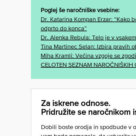
Poglej še naročniške vsebine:
Dr. Katarina Kompan Erzar: “Kako bo 
odprto do konca”
Dr. Alenka Rebula: Telo je v vsakem
Tina Martinec Selan: Izbira pravih 
Miha Kramli: Večina vzgoje se zgodi
CELOTEN SEZNAM NAROČNIŠKIH
Za iskrene odnose.
Pridružite se naročnikom i
Dobili boste orodja in spodbude v ob
vam bodo pomagale, da ustvarite v