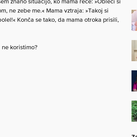
sem znano situacijo, ko mama reče: »Obleci si
bom, ne zebe me.« Mama vztraja: »Takoj si
zbolel!« Konča se tako, da mama otroka prisili,
 ne koristimo?
Za