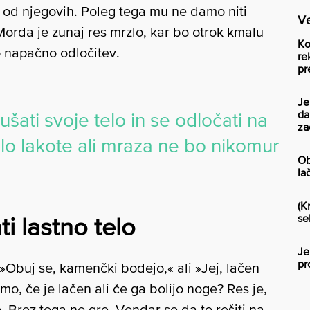
 od njegovih. Poleg tega mu ne damo niti
Ve
 Morda je zunaj res mrzlo, kar bo otrok kmalu
Ko
o napačno odločitev.
re
pr
Je
da
ušati svoje telo in se odločati na
za
lo lakote ali mraza ne bo nikomur
Ob
la
(K
se
i lastno telo
Je
pr
: »Obuj se, kamenčki bodejo,« ali »Jej, lačen
mo, če je lačen ali če ga bolijo noge? Res je,
. Brez tega ne gre. Vendar se da to rešiti na