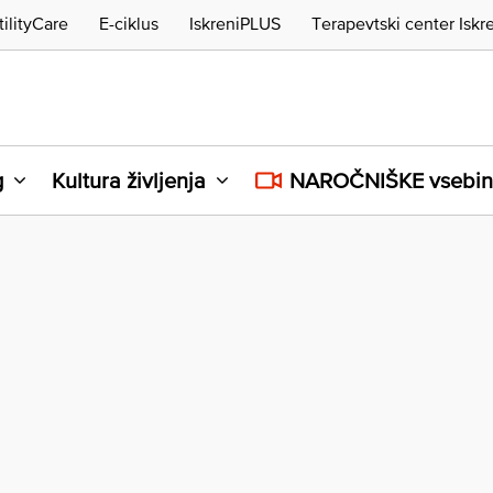
tilityCare
E-ciklus
IskreniPLUS
Terapevtski center Iskr
g
Kultura življenja
NAROČNIŠKE vsebi