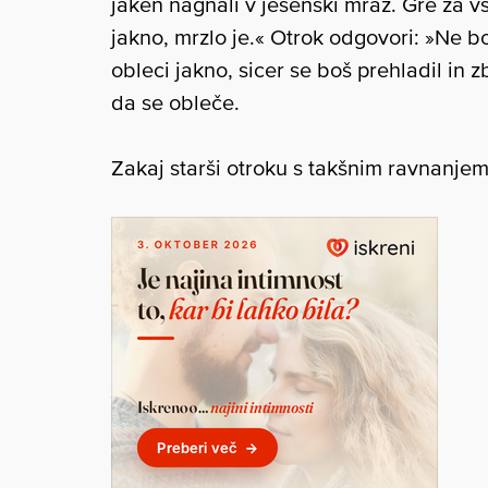
jaken nagnali v jesenski mraz. Gre za v
jakno, mrzlo je.« Otrok odgovori: »Ne 
obleci jakno, sicer se boš prehladil in 
da se obleče.
Zakaj starši otroku s takšnim ravnanjem