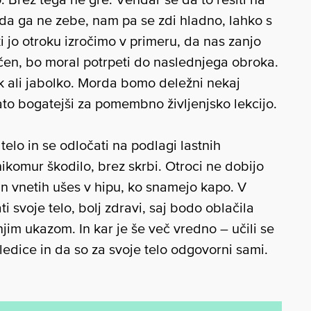
 da ga ne zebe, nam pa se zdi hladno, lahko s
 jo otroku izročimo v primeru, da nas zanjo
ačen, bo moral potrpeti do naslednjega obroka.
 ali jabolko. Morda bomo deležni nekaj
to bogatejši za pomembno življenjsko lekcijo.
telo in se odločati na podlagi lastnih
ikomur škodilo, brez skrbi. Otroci ne dobijo
 in vnetih ušes v hipu, ko snamejo kapo. V
ti svoje telo, bolj zdravi, saj bodo oblačila
jim ukazom. In kar je še več vredno – učili se
edice in da so za svoje telo odgovorni sami.