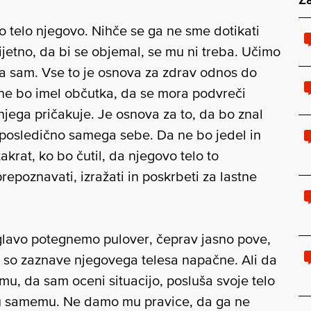
 telo njegovo. Nihče se ga ne sme dotikati
jetno, da bi se objemal, se mu ni treba. Učimo
ča sam. Vse to je osnova za zdrav odnos do
k ne bo imel občutka, da se mora podvreči
njega pričakuje. Je osnova za to, da bo znal
n posledično samega sebe. Da ne bo jedel in
krat, ko bo čutil, da njegovo telo to
repoznavati, izražati in poskrbeti za lastne
glavo potegnemo pulover, čeprav jasno pove,
 so zaznave njegovega telesa napačne. Ali da
mu, da sam oceni situacijo, posluša svoje telo
emu samemu. Ne damo mu pravice, da ga ne