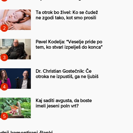
Ta otrok bo živel: Ko se čudež
ne zgodi tako, kot smo prosili
Pavel Kodelja: “Veselje pride po
tem, ko stvari izpelješ do konca”
Dr. Christian Gostečnik: Če
otroka ne izpustiš, ga ne ljubiš
Kaj saditi avgusta, da boste
imeli jeseni poln vrt?
dnji komentirani članki