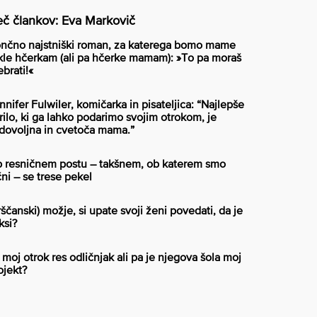
č člankov: Eva Markovič
nčno najstniški roman, za katerega bomo mame
kle hčerkam (ali pa hčerke mamam): »To pa moraš
ebrati!«
nnifer Fulwiler, komičarka in pisateljica: “Najlepše
rilo, ki ga lahko podarimo svojim otrokom, je
dovoljna in cvetoča mama.”
 resničnem postu – takšnem, ob katerem smo
čni – se trese pekel
rščanski) možje, si upate svoji ženi povedati, da je
ksi?
 moj otrok res odličnjak ali pa je njegova šola moj
ojekt?