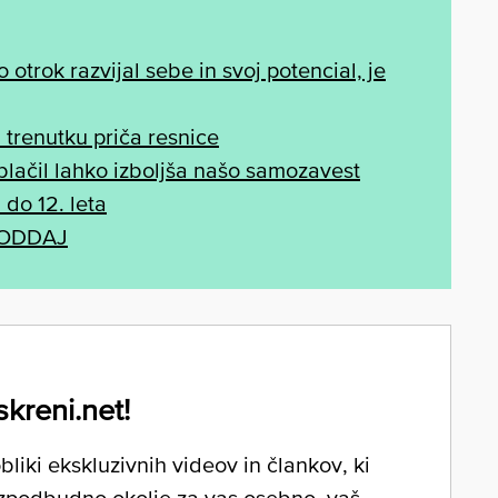
otrok razvijal sebe in svoj potencial, je
 trenutku priča resnice
oblačil lahko izboljša našo samozavest
 do 12. leta
 ODDAJ
skreni.net!
liki ekskluzivnih videov in člankov, ki
zpodbudno okolje za vas osebno, vaš