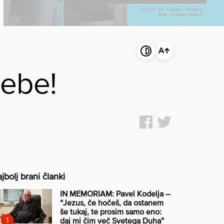
zebe!
jbolj brani članki
IN MEMORIAM: Pavel Kodelja –
“Jezus, če hočeš, da ostanem
še tukaj, te prosim samo eno:
daj mi čim več Svetega Duha”