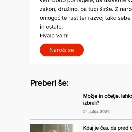
zakon, družino, pa tudi širše. Z nar
omogočite rast ter razvoj tako sebe
in ostale.
Hvala vam!
Naroči se
Preberi še:
Možje in očetje, lah
izbrali?
24. julija, 2026
Kdaj je čas, da pred 