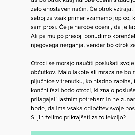
zelo enostaven način. Če otrok vztraja,
seboj za vsak primer vzamemo jopico, ki
sam prosi. Če je narobe ocenil, da je l
Ali pa mu po presoji ponudimo korenček
njegovega nerganja, vendar bo otrok za
Otroci se morajo naučiti poslušati svoje 
občutkov. Malo lakote ali mraza ne bo n
pljučnice v trenutku, ko hladno zapiha,
končni fazi bodo otroci, ki znajo posluša
prilagajali lastnim potrebam in ne zunan
bodo, da ima vsaka odločitev svoje posl
Si jih želimo prikrajšati za to lekcijo?