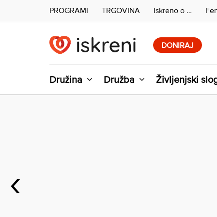
PROGRAMI
TRGOVINA
Iskreno o …
Fer
Skip
to
DONIRAJ
content
Družina
Družba
Življenjski slo
‹