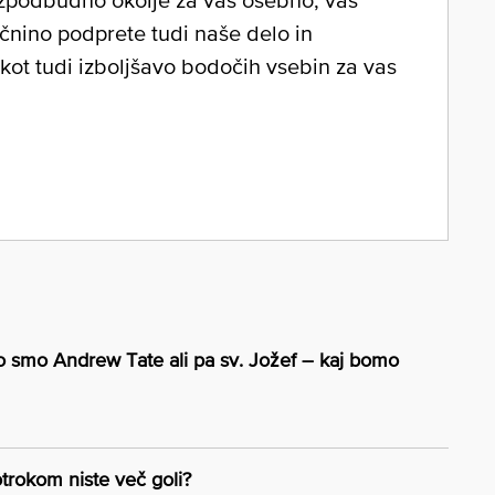
očnino podprete tudi naše delo in
 kot tudi izboljšavo bodočih vsebin za vas
ko smo Andrew Tate ali pa sv. Jožef – kaj bomo
otrokom niste več goli?