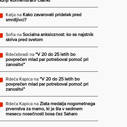
Katja
na
Kako zavarovati pridelek pred
smrdljivci?
Sofia
na
Socialna anksioznost: ko se najstnik
skriva pred svetom
Rdečebradi
na
“V 20 do 25 letih bo
povprečen mlad par potreboval pomoč pri
zanositvi”
Rdeča Kapica
na
“V 20 do 25 letih bo
povprečen mlad par potreboval pomoč pri
zanositvi”
Rdeča Kapica
na
Zlata medalja nogometnega
prvenstva za mamo, ki je šla v sedmem
mesecu nosečnosti bosa čez Saharo