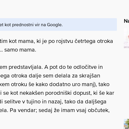
Na
et kot prednostni vir na Google.
im kot mama, ki je po rojstvu četrtega otroka
s … samo mama.
sem predstavljala. A pot do te odločitve in
gega otroka dalje sem delala za skrajšan
kem otroku še kako dodatno uro manj), tako
i se kot nekakšen porodniški dopust, ki še kar
 selitve v tujino in nazaj, tako da daljšega
ela. Pa vendar; sedaj že imam vsaj občutek,