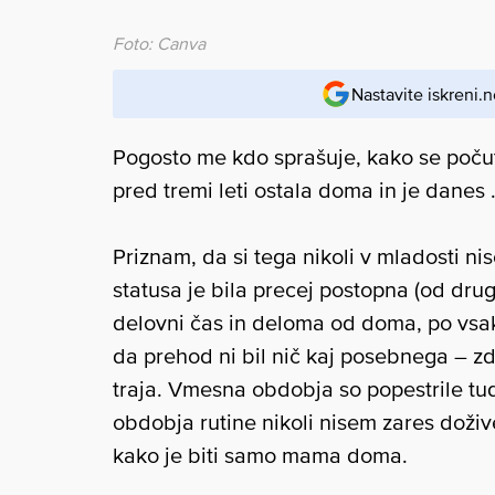
Foto: Canva
Nastavite iskreni.n
Pogosto me kdo sprašuje, kako se počut
pred tremi leti ostala doma in je dane
Priznam, da si tega nikoli v mladosti ni
statusa je bila precej postopna (od dru
delovni čas in deloma od doma, po vsa
da prehod ni bil nič kaj posebnega – zd
traja. Vmesna obdobja so popestrile tudi
obdobja rutine nikoli nisem zares doživ
kako je biti samo mama doma.