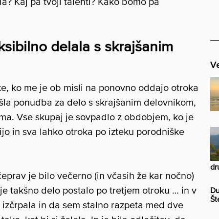
a? Kaj pa tvoji talenti? Kako bomo pa
sibilno delala s skrajšanim
Ve
ke, ko me je ob misli na ponovno oddajo otroka
prišla ponudba za delo s skrajšanim delovnikom,
oma. Vse skupaj je sovpadlo z obdobjem, ko je
ijo in sva lahko otroka po izteku porodniške
dr
eprav je bilo večerno (in včasih že kar nočno)
e takšno delo postalo po tretjem otroku … in v
Du
Št
e izčrpala in da sem stalno razpeta med dve