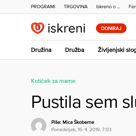
PROGRAMI
TRGOVINA
Iskreno o …
Fer
Skip
to
DONIRAJ
content
Družina
Družba
Življenjski slo
Kotiček za mame
Pustila sem s
Piše:
Mica Škoberne
ponedeljek, 15. 4. 2019, 7:03