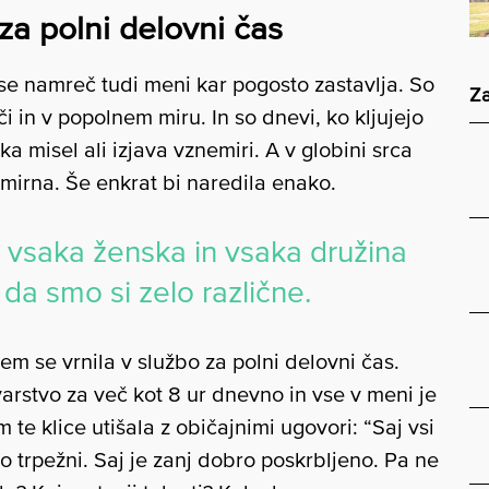
za polni delovni čas
 se namreč tudi meni kar pogosto zastavlja. So
Za
i in v popolnem miru. In so dnevi, ko kljujejo
a misel ali izjava vznemiri. A v globini srca
mirna. Še enkrat bi naredila enako.
vsaka ženska in vsaka družina
 da smo si zelo različne.
m se vrnila v službo za polni delovni čas.
arstvo za več kot 8 ur dnevno in vse v meni je
m te klice utišala z običajnimi ugovori: “Saj vsi
so trpežni. Saj je zanj dobro poskrbljeno. Pa ne