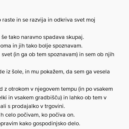
aste in se razvija in odkriva svet moj
tih še tako naravno spadava skupaj.
doma in jih tako bolje spoznavam.
 svet (in ga ob tem spoznavam) in sem ob njih
de iz šole, in mu pokažem, da sem ga vesela
d z otrokom v njegovem tempu (in po vsakem
lki in vsakem gradbišču) in lahko ob tem v
li s prodajalko v trgovini.
ih celo počivam, ko počiva on.
opravim kako gospodinjsko delo.