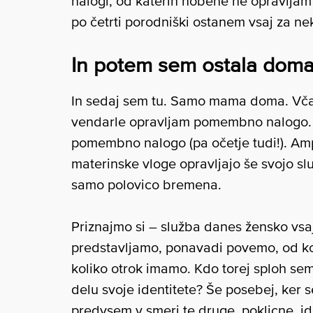
nalogi, od katerih nobene ne opravljam ta
po četrti porodniški ostanem vsaj za n
In potem sem ostala dom
In sedaj sem tu. Samo mama doma. Vča
vendarle opravljam pomembno nalogo. 
pomembno nalogo (pa očetje tudi!). Amp
materinske vloge opravljajo še svojo sl
samo polovico bremena.
Priznajmo si – služba danes žensko vsaj
predstavljamo, ponavadi povemo, od ko
koliko otrok imamo. Kdo torej sploh s
delu svoje identitete? Še posebej, ker 
predvsem v smeri te druge, poklicne, ide