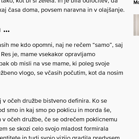
ko, kot bi si želela. In je bila odločitev, da
Mo
ekaj časa doma, povsem naravna in v olajšanje.
a …
sih me kdo opomni, naj ne rečem “samo”, saj
Res je, mame vsekakor opravljamo
ak ob misli na vse mame, ki poleg svoje
užbeno vlogo, se včasih počutim, kot da nosim
 v očeh družbe bistveno definira. Ko se
d smo in kaj smo po poklicu in morda še,
em v očeh družbe, če se odrečem poklicnemu
sem se skozi celo svojo mladost formirala
ntitete in tudi svojo vizijo gradila predvsem