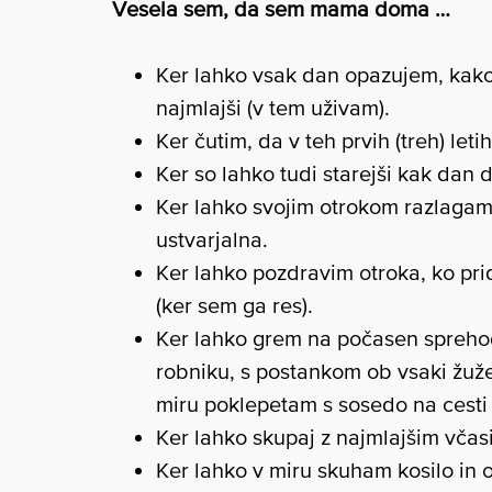
Vesela sem, da sem mama doma …
Ker lahko vsak dan opazujem, kako r
najmlajši (v tem uživam).
Ker čutim, da v teh prvih (treh) le
Ker so lahko tudi starejši kak dan 
Ker lahko svojim otrokom razlagam
ustvarjalna.
Ker lahko pozdravim otroka, ko pri
(ker sem ga res).
Ker lahko grem na počasen spreho
robniku, s postankom ob vsaki žuže
miru poklepetam s sosedo na cesti a
Ker lahko skupaj z najmlajšim včas
Ker lahko v miru skuham kosilo in 