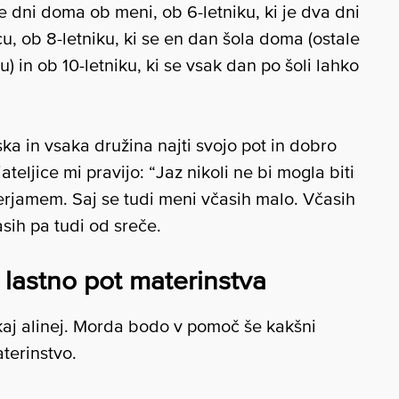
se dni doma ob meni, ob 6-letniku, ki je dva dni
u, ob 8-letniku, ki se en dan šola doma (ostale
in ob 10-letniku, ki se vsak dan po šoli lahko
 in vsaka družina najti svojo pot in dobro
teljice mi pravijo: “Jaz nikoli ne bi mogla biti
erjamem. Saj se tudi meni včasih malo. Včasih
sih pa tudi od sreče.
 lastno pot materinstva
ekaj alinej. Morda bodo v pomoč še kakšni
aterinstvo.