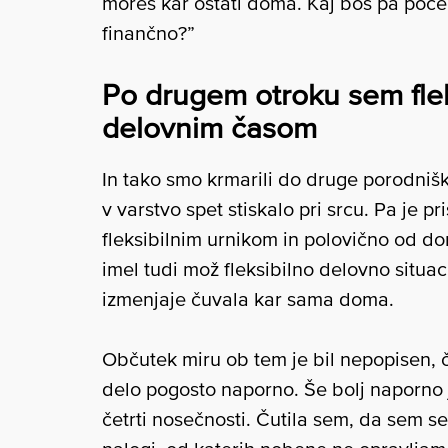
moreš kar ostati doma. Kaj boš pa počel
finančno?”
Po drugem otroku sem flek
delovnim časom
In tako smo krmarili do druge porodniš
v varstvo spet stiskalo pri srcu. Pa je 
fleksibilnim urnikom in polovično od d
imel tudi mož fleksibilno delovno situac
izmenjaje čuvala kar sama doma.
Občutek miru ob tem je bil nepopisen, č
delo pogosto naporno. Še bolj naporno j
četrti nosečnosti. Čutila sem, da sem s