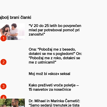
jbolj brani članki
“V 20 do 25 letih bo povprečen
mlad par potreboval pomoč pri
zanositvi”
Ona: “Pobožaj me z besedo,
dotakni se me s pogledom!” On:
“Pobožaj me z roko, dotakni se
me z ustnicami!”
Moj mož bi »skoz« seksal
Kako preživeti vroče poletje –
15 nasvetov za nosečnice
Dr. Mihael in Marinka Černetič:
“Samo sedanji trenutek je tista