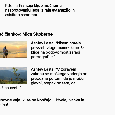
Rde
na
Francija kljub močnemu
nasprotovanju legalizirala evtanazijo in
asistiran samomor
č člankov: Mica Škoberne
Ashley Lasta: “Nisem hotela
prevzeti vloge mame, ki moža
kliče na odgovornost zaradi
pornografije.”
Ashley Lasta: “V zdravem
zakonu se moškega vodenja ne
prepozna po tem, da je moški
glavni, ampak po tem, da
užina cveti.”
hovne vaje, ki se ne končajo … Hvala, Ivanka in
efan!