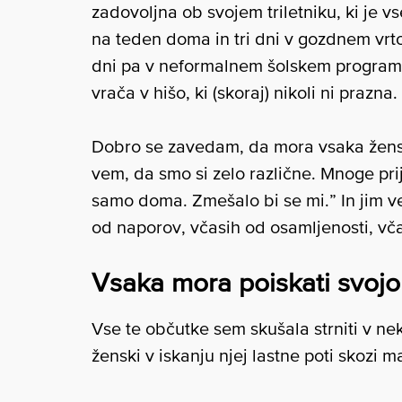
zadovoljna ob svojem triletniku, ki je v
na teden doma in tri dni v gozdnem vrtc
dni pa v neformalnem šolskem programu) 
vrača v hišo, ki (skoraj) nikoli ni prazna.
Dobro se zavedam, da mora vsaka ženska
vem, da smo si zelo različne. Mnoge prija
samo doma. Zmešalo bi se mi.” In jim v
od naporov, včasih od osamljenosti, vča
Vsaka mora poiskati svojo
Vse te občutke sem skušala strniti v n
ženski v iskanju njej lastne poti skozi m