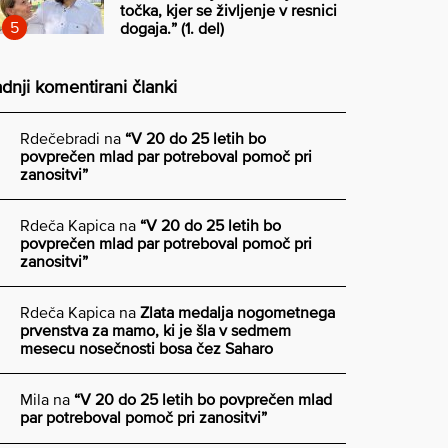
točka, kjer se življenje v resnici
dogaja.” (1. del)
dnji komentirani članki
Rdečebradi
na
“V 20 do 25 letih bo
povprečen mlad par potreboval pomoč pri
zanositvi”
Rdeča Kapica
na
“V 20 do 25 letih bo
povprečen mlad par potreboval pomoč pri
zanositvi”
Rdeča Kapica
na
Zlata medalja nogometnega
prvenstva za mamo, ki je šla v sedmem
mesecu nosečnosti bosa čez Saharo
Mila
na
“V 20 do 25 letih bo povprečen mlad
par potreboval pomoč pri zanositvi”