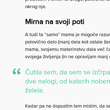
okrog nje.
Mirna na svoji poti
A tudi ta “samo” mama je mogoče razum
polovično delo (manj dela kot ostale že
mama, svojemu materinstvu dala več časa
svojega življenja (in ne opravljam manj 
Čutila sem, da sem se izčrp
dve nalogi, od katerih noben
želela.
Kadar pa ne dopustim tem mislim, da se