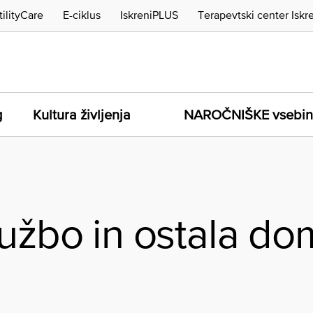
tilityCare
E-ciklus
IskreniPLUS
Terapevtski center Iskr
g
Kultura življenja
NAROČNIŠKE vsebi
lužbo in ostala do