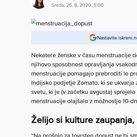
sreda, 26. 8. 2020, 5:00
Nastavite iskreni.n
Nekatere ženske v času menstruacije dož
njihovo sposobnost opravljanja vsakod
menstruacije pomagajo prebroditi le pro
Indijsko podjetje Zomato, ki se ukvarja 
svetu, ki je (v začetku avgusta) spreje
menstruacije olajšalo z možnostjo 10-d
Želijo si kulture zaupanja
“Na prošnjo za tovrsten dopust ne bi sm