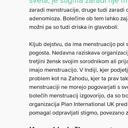
sveta, je stigma zaradi nje 
zaradi menstruacije, druge tudi zaradi d
adenomioza. Bolečine ob tem lahko zaja
možni pa so tudi driska in glavoboli.
Kljub dejstvu, da ima menstruacijo pol 
pogosta. Nedavna raziskava organizacij
tretjini žensk svojim sorodnikom ali pri
imajo menstruacijo. V Indiji, kjer podjet
problem kot na Zahodu, kjer ta prav ta
menstruaciji ne morejo pogovarjati s s
bolečih menstruacij izgovorijo, da so b
organizacija Plan International UK predst
pomagal odpravljati stigmo, povezano z