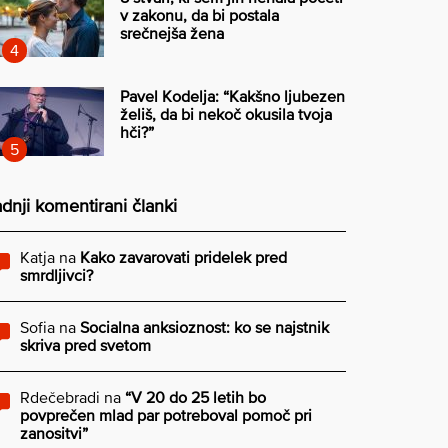
v zakonu, da bi postala
srečnejša žena
Pavel Kodelja: “Kakšno ljubezen
želiš, da bi nekoč okusila tvoja
hči?”
dnji komentirani članki
Katja
na
Kako zavarovati pridelek pred
smrdljivci?
Sofia
na
Socialna anksioznost: ko se najstnik
skriva pred svetom
Rdečebradi
na
“V 20 do 25 letih bo
povprečen mlad par potreboval pomoč pri
zanositvi”