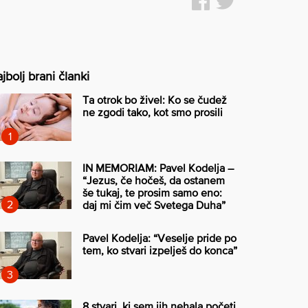
jbolj brani članki
Ta otrok bo živel: Ko se čudež
ne zgodi tako, kot smo prosili
IN MEMORIAM: Pavel Kodelja –
“Jezus, če hočeš, da ostanem
še tukaj, te prosim samo eno:
daj mi čim več Svetega Duha”
Pavel Kodelja: “Veselje pride po
tem, ko stvari izpelješ do konca”
8 stvari, ki sem jih nehala početi