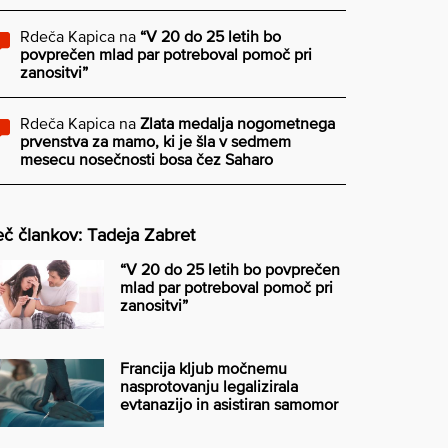
Rdeča Kapica
na
“V 20 do 25 letih bo
povprečen mlad par potreboval pomoč pri
zanositvi”
Rdeča Kapica
na
Zlata medalja nogometnega
prvenstva za mamo, ki je šla v sedmem
mesecu nosečnosti bosa čez Saharo
č člankov: Tadeja Zabret
“V 20 do 25 letih bo povprečen
mlad par potreboval pomoč pri
zanositvi”
Francija kljub močnemu
nasprotovanju legalizirala
evtanazijo in asistiran samomor