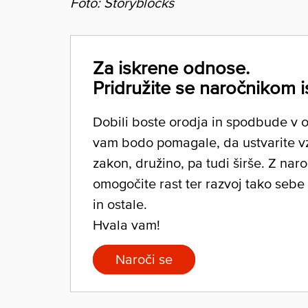
Foto: Storyblocks
Za iskrene odnose.
Pridružite se naročnikom i
Dobili boste orodja in spodbude v ob
vam bodo pomagale, da ustvarite v
zakon, družino, pa tudi širše. Z nar
omogočite rast ter razvoj tako sebe
in ostale.
Hvala vam!
Naroči se