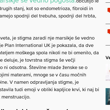
marsikje še vedno pogosta.
občutijo le
rugih stanj, kot so endometrioza, fibroidi in
mejo spodnji del trebuha, spodnji del hrbta,
sveta, je stigma zaradi nje marsikje še vedno
e Plan International UK je pokazala, da dve
jateljem moškega spola nikoli ne bi omenilo, da
Ve
je deluje, je tovrstna stigma še večji
ko ni odsotna. Številne mlade ženske se o
vojimi materami, mnoge se v času močnih
olne. V namen odpravljanja stigme, je
avila tudi emoji v obliki kapljice krvi, ki naj bi
 menstruacijo.