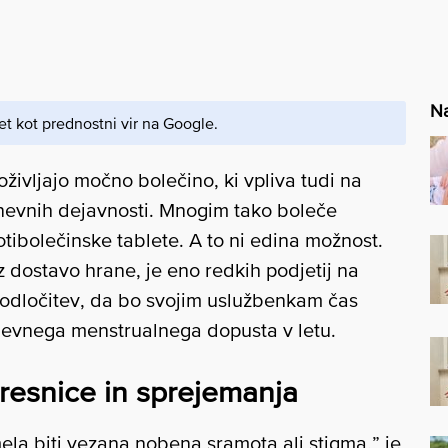
Na
et kot prednostni vir na Google.
ivljajo močno bolečino, ki vpliva tudi na
nevnih dejavnosti. Mnogim tako boleče
tibolečinske tablete. A to ni edina možnost.
z dostavo hrane, je eno redkih podjetij na
lo odločitev, da bo svojim uslužbenkam čas
nevnega menstrualnega dopusta v letu.
, resnice in sprejemanja
ela biti vezana nobena sramota ali stigma,” je