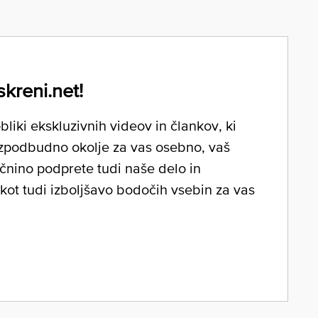
skreni.net!
liki ekskluzivnih videov in člankov, ki
zpodbudno okolje za vas osebno, vaš
očnino podprete tudi naše delo in
 kot tudi izboljšavo bodočih vsebin za vas