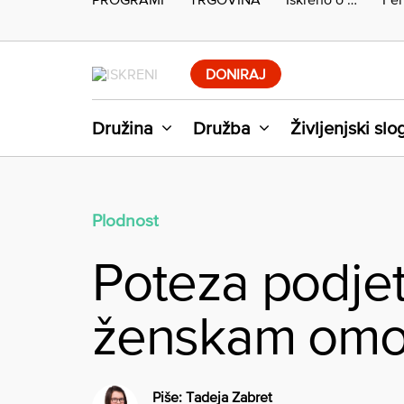
Skip
to
DONIRAJ
content
Družina
Družba
Življenjski slo
Plodnost
Poteza podjet
ženskam omo
Piše:
Tadeja Zabret