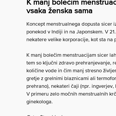
K manj bolečim menstrua
vsaka ženska sama
Koncept menstrualnega dopusta sicer izha
ponekod v Indiji in na Japonskem. V 21. 
nekatere velike korporacije, kot sta na 
K manj bolečim menstruacijam sicer la
tem so ključni zdravo prehranjevanje, r
količine vode in čim manj stresno živl
gretje z grelnimi blaznicami ali termofo
prehrano), nekateri čaji (npr. ingverjev, 
V primeru zelo močnih menstrualnih krč
ginekologa.