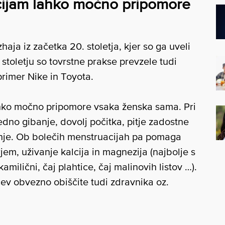
cijam lahko močno pripomore
ja iz začetka 20. stoletja, kjer so ga uveli
stoletju so tovrstne prakse prevzele tudi
primer Nike in Toyota.
hko močno pripomore vsaka ženska sama. Pri
edno gibanje, dovolj počitka, pitje zadostne
jenje. Ob bolečih menstruacijah pa pomaga
rjem, uživanje kalcija in magnezija (najbolje s
kamilični, čaj plahtice, čaj malinovih listov …).
ev obvezno obiščite tudi zdravnika oz.