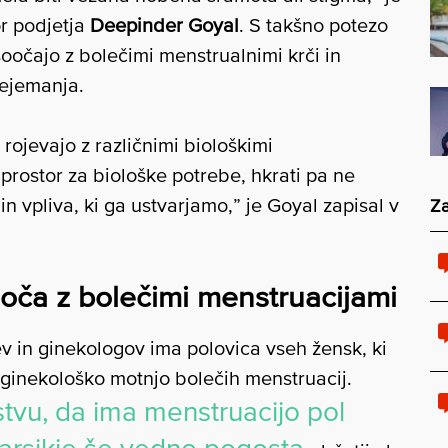
or podjetja
Deepinder Goyal
. S takšno potezo
 soočajo z bolečimi menstrualnimi krči in
rejemanja.
ojevajo z različnimi biološkimi
 prostor za biološke potrebe, hkrati pa ne
n vpliva, ki ga ustvarjamo,” je Goyal zapisal v
Za
oča z bolečimi menstruacijami
v in ginekologov ima polovica vseh žensk, ki
 ginekološko motnjo bolečih menstruacij.
stvu, da ima menstruacijo pol