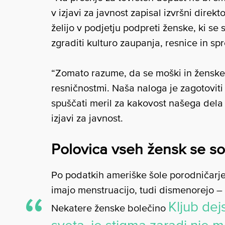
v izjavi za javnost zapisal izvršni direkt
želijo v podjetju podpreti ženske, ki se
zgraditi kulturo zaupanja, resnice in sp
“Zomato razume, da se moški in ženske r
resničnostmi. Naša naloga je zagotoviti
spuščati meril za kakovost našega dela i
izjavi za javnost.
Polovica vseh žensk se so
Po podatkih ameriške šole porodničarje
imajo menstruacijo, tudi dismenorejo –
Kljub dej
Nekatere ženske bolečino