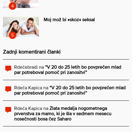
Moj mož bi »skoz« seksal
Zadnji komentirani članki
Rdečebradi
na
“V 20 do 25 letih bo povprečen mlad
par potreboval pomoč pri zanositvi”
Rdeča Kapica
na
“V 20 do 25 letih bo povprečen mlad
par potreboval pomoč pri zanositvi”
Rdeča Kapica
na
Zlata medalja nogometnega
prvenstva za mamo, ki je šla v sedmem mesecu
nosečnosti bosa čez Saharo