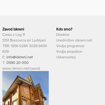
Zavod Iskreni
Kdo smo?
Cesta v Log 11
Direktor
1351 Brezovica pri Ljubljani
Uredništvo iskreni.net
TRR: SI56 0284 3026 6434
Vodja programov
639
Vodja projektov
E:
info@iskreni.net
Ustanovitelj
T:
0590 20 000
www.iskreni.net/zavod