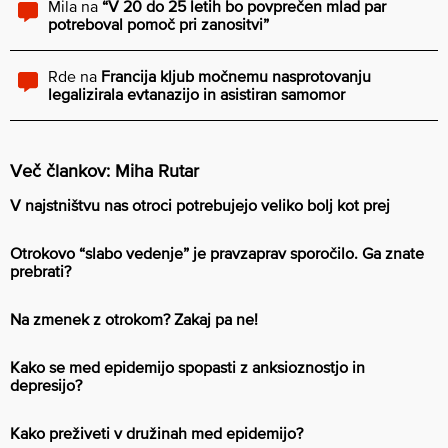
Mila
na
“V 20 do 25 letih bo povprečen mlad par
potreboval pomoč pri zanositvi”
Rde
na
Francija kljub močnemu nasprotovanju
legalizirala evtanazijo in asistiran samomor
Več člankov: Miha Rutar
V najstništvu nas otroci potrebujejo veliko bolj kot prej
Otrokovo “slabo vedenje” je pravzaprav sporočilo. Ga znate
prebrati?
Na zmenek z otrokom? Zakaj pa ne!
Kako se med epidemijo spopasti z anksioznostjo in
depresijo?
Kako preživeti v družinah med epidemijo?