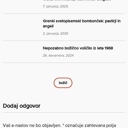
7. januarja, 2025
Grenki svetopisemski bombonček: pastirji in
angeli
2. januarja, 2025
Nepozabno božično voščilo iz leta 1968
26. decembra, 2024
božič
Dodaj odgovor
Vaš e-naslov ne bo objavljen.
*
označuje zahtevana polja