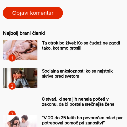
Najbolj brani članki
Ta otrok bo živel: Ko se čudež ne zgodi
tako, kot smo prosili
Socialna anksioznost: ko se najstnik
skriva pred svetom
8 stvari, ki sem jih nehala početi v
zakonu, da bi postala srečnejša žena
“V 20 do 25 letih bo povprečen mlad par
potreboval pomoč pri zanositvi”