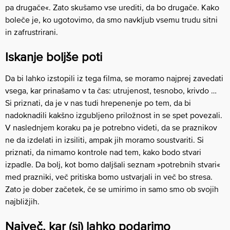
pa drugače«. Zato skušamo vse urediti, da bo drugače. Kako
boleče je, ko ugotovimo, da smo navkljub vsemu trudu sitni
in zafrustrirani.
Iskanje boljše poti
Da bi lahko izstopili iz tega filma, se moramo najprej zavedati
vsega, kar prinašamo v ta čas: utrujenost, tesnobo, krivdo …
Si priznati, da je v nas tudi hrepenenje po tem, da bi
nadoknadili kakšno izgubljeno priložnost in se spet povezali.
V naslednjem koraku pa je potrebno videti, da se praznikov
ne da izdelati in izsiliti, ampak jih moramo soustvariti. Si
priznati, da nimamo kontrole nad tem, kako bodo stvari
izpadle. Da bolj, kot bomo daljšali seznam »potrebnih stvari«
med prazniki, več pritiska bomo ustvarjali in več bo stresa.
Zato je dober začetek, če se umirimo in samo smo ob svojih
najbližjih.
Največ, kar (si) lahko podarimo