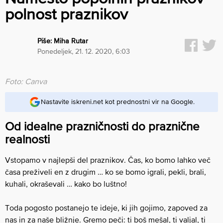
polnost praznikov
Piše:
Miha Rutar
ponedeljek, 21. 12. 2020, 6:03
Foto: Canva
Nastavite iskreni.net kot prednostni vir na Google.
Od idealne prazničnosti do praznične
realnosti
Vstopamo v najlepši del praznikov. Čas, ko bomo lahko več
časa preživeli en z drugim … ko se bomo igrali, pekli, brali,
kuhali, okraševali … kako bo luštno!
Toda pogosto postanejo te ideje, ki jih gojimo, zapoved za
nas in za naše bližnje. Gremo peči: ti boš mešal, ti valjal, ti