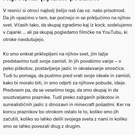
V resnici si otroci najbolj želijo naš čas oz. našo prisotnost.
Da jih opazimo v tem, kar počnejo in se priključimo na njihov
svet. Včasih tako, da skupaj zgradimo kaj iz kock, sodelujemo
v čajanki … ali pa skupaj pogledamo filmčke na YouTubu, ki
otroke navdušujejo.
Ko smo enkrat priklopljeni na njihov svet, jim lažje
predstavimo tudi svoje zamisli. In jih povabimo vanje – v
peko piškotov, postavljanje jaslic in okraševanje smrečice.
Tudi tu pomaga, da pustimo pred vrati svoje ideale in zamisli,
kako bi moralo biti, in smo odprti za njihove pobude, ideje.
Predvsem pa, da se veselimo tega, da smo skupaj in da
soustvarjamo praznike. Tudi preko zažganih piškotov in
surrealističnih jaslic z dinozavri in minecraft pošastmi. Ker na
koncu praznikov bo otrokom ostalo le to, koliko smo jih
začutili, koliko so lahko delili svojega sveta z nami in koliko
smo se lahko povezali drug z drugim.