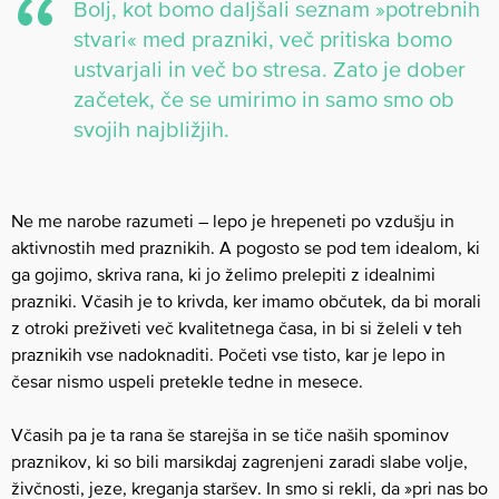
Bolj, kot bomo daljšali seznam »potrebnih
stvari« med prazniki, več pritiska bomo
ustvarjali in več bo stresa. Zato je dober
začetek, če se umirimo in samo smo ob
svojih najbližjih.
Ne me narobe razumeti – lepo je hrepeneti po vzdušju in
aktivnostih med praznikih. A pogosto se pod tem idealom, ki
ga gojimo, skriva rana, ki jo želimo prelepiti z idealnimi
prazniki. Včasih je to krivda, ker imamo občutek, da bi morali
z otroki preživeti več kvalitetnega časa, in bi si želeli v teh
praznikih vse nadoknaditi. Početi vse tisto, kar je lepo in
česar nismo uspeli pretekle tedne in mesece.
Včasih pa je ta rana še starejša in se tiče naših spominov
praznikov, ki so bili marsikdaj zagrenjeni zaradi slabe volje,
živčnosti, jeze, kreganja staršev. In smo si rekli, da »pri nas bo