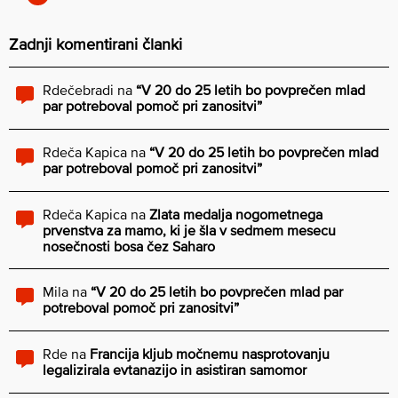
Zadnji komentirani članki
Rdečebradi
na
“V 20 do 25 letih bo povprečen mlad
par potreboval pomoč pri zanositvi”
Rdeča Kapica
na
“V 20 do 25 letih bo povprečen mlad
par potreboval pomoč pri zanositvi”
Rdeča Kapica
na
Zlata medalja nogometnega
prvenstva za mamo, ki je šla v sedmem mesecu
nosečnosti bosa čez Saharo
Mila
na
“V 20 do 25 letih bo povprečen mlad par
potreboval pomoč pri zanositvi”
Rde
na
Francija kljub močnemu nasprotovanju
legalizirala evtanazijo in asistiran samomor