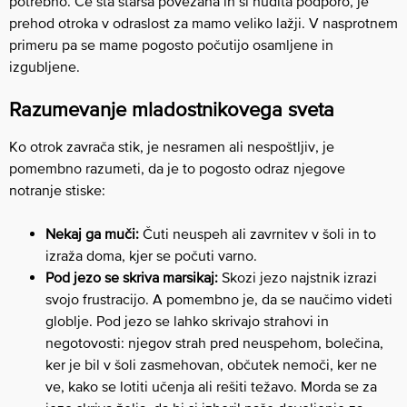
potrebno. Če sta starša povezana in si nudita podporo, je
prehod otroka v odraslost za mamo veliko lažji. V nasprotnem
primeru pa se mame pogosto počutijo osamljene in
izgubljene.
Razumevanje mladostnikovega sveta
Ko otrok zavrača stik, je nesramen ali nespoštljiv, je
pomembno razumeti, da je to pogosto odraz njegove
notranje stiske:
Nekaj ga muči:
Čuti neuspeh ali zavrnitev v šoli in to
izraža doma, kjer se počuti varno.
Pod jezo se skriva marsikaj:
Skozi jezo najstnik izrazi
svojo frustracijo. A pomembno je, da se naučimo videti
globlje. Pod jezo se lahko skrivajo strahovi in
negotovosti: njegov strah pred neuspehom, bolečina,
ker je bil v šoli zasmehovan, občutek nemoči, ker ne
ve, kako se lotiti učenja ali rešiti težavo. Morda se za