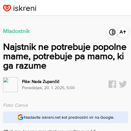
Skip
to
content
Mladostnik
Najstnik ne potrebuje popolne
mame, potrebuje pa mamo, ki
ga razume
Piše:
Nada Zupančič
ponedeljek, 20. 1. 2025, 5:00
Foto: Canva
Nastavite iskreni.net kot prednostni vir na Google.