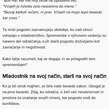
“Boli me, ker me moj otrok ne upošteva več.”
“Včasih je hčerka zelo nesramna do mene.”
“Skoraj karkoli rečem, ni prav. Včasih na mojo lepo besedo
kar znori.”
Te misli pogosto zaznamujejo obdobje, ko naši otroci
vstopajo v mladostništvo. Spremembe v njihovem vedenju so
naravni del odraščanja, a jih starši pogosto doživljamo kot
zavračanje in negotovost.
Kako lažje razumeti, kaj se dogaja, in se prilagoditi tem
spremembam?
Mladostnik na svoj način, starš na svoj način
Ko je bil otrok majhen, so bile naše besede zakon. Ubogal je
na prvo besedo. Zdaj, ko odrašča, si želi več neodvisnosti in
prostora za izražanje svojih mnenj, kar pogosto vodi do
konfliktov.