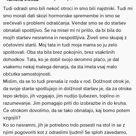
Tudi odrasli smo bili nekoč otroci in smo bili najstniki. Tudi mi
smo morali dati skozi hormonske spremembe in smo se
srečevali s problemi odraščanja. Vendar smo se do staršev
obnašali spoštljivo. Še na misel mi ni prišlo, da bi bila do
mojih staršev nesramna in nespoštljiva. Živeli smo skupaj z
očetovimi starši. Moj tata in tudi moja mama so ju zelo
spoštovali. Oba sta bila brez pokojnin, brez vsakršnih
dohodkov. Tata, ko je dobil svojo skromno plačo, je dal
vsakemu nekaj malega denarja, da sta imela vsaj malo
občutka samostojnosti.
Mislim, da se to tudi prenaša iz roda v rod. Dolžnost otrok je,
da svoje starše spoštujejo in dolžnost staršev je, da za otroke
lepo skrbijo, jih vzgajajo, jim nudijo ljubezen, toplino in
razumevanje. Jim pomagajo priti do izobrazbe in do kruha.
Če otrokom dovolimo, da se tako obnašajo, kaj bomo potem
vzgojili?
Ko so nesramni, jih je potrebno trdo posesti na stol in se z
njimi pogovoriti kot z odraslimi ljudmi! Se sploh zavedamo,