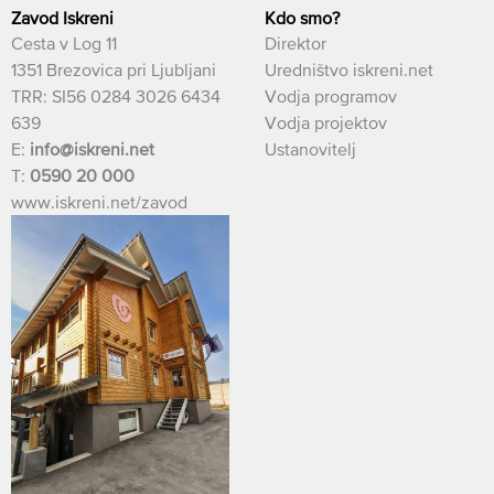
Zavod Iskreni
Kdo smo?
Cesta v Log 11
Direktor
1351 Brezovica pri Ljubljani
Uredništvo iskreni.net
TRR: SI56 0284 3026 6434
Vodja programov
639
Vodja projektov
E:
info@iskreni.net
Ustanovitelj
T:
0590 20 000
www.iskreni.net/zavod