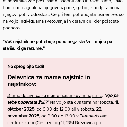
mladostnika več poslušamo, spodbujamo in razmislimo, kako
bomo odreagirali na njegove izpade, ga bolje podpiramo na
njegovi poti v odraslost. Če pri tem potrebujete usmeritve, so
na voljo individualna svetovanja in delavnice, kjer poiščete
podporo.
“Vaš najstnik ne potrebuje popolnega starša – nujno pa
starša, ki ga razume.”
Ne spreglejte tudi!
Delavnica za mame najstnic in
najstnikov:
3-urna delavnica za mame najstnikov in najstnic
:
“Kje pa
tebe puberteta žuli?”
Na voljo sta dva termina
:
sobota,
11.
oktober 2025
, od 9.00 do 12.00 ali v sobota,
22.
november 2025
, od 9.00 do 12.00 v Terapevtskem
centru Iskreni (Cesta v Log 11, 1351 Brezovica pri