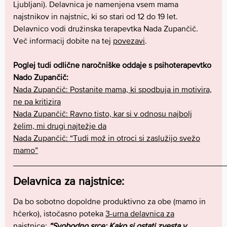
Ljubljani). Delavnica je namenjena vsem mama
najstnikov in najstnic, ki so stari od 12 do 19 let.
Delavnico vodi družinska terapevtka Nada Zupančič.
Več informacij dobite na tej
povezavi
.
Poglej tudi odlične naročniške oddaje s psihoterapevtko
Nado Zupančič:
Nada Zupančič: Postanite mama, ki spodbuja in motivira,
ne pa kritizira
Nada Zupančič: Ravno tisto, kar si v odnosu najbolj
želim, mi drugi najtežje da
Nada Zupančič: “Tudi mož in otroci si zaslužijo svežo
mamo”
______________________________________________
Delavnica za najstnice:
Da bo sobotno dopoldne produktivno za obe (mamo in
hčerko), istočasno poteka
3-urna delavnica za
najstnice
:
“Svobodno srce: Kako si ostati zvesta v