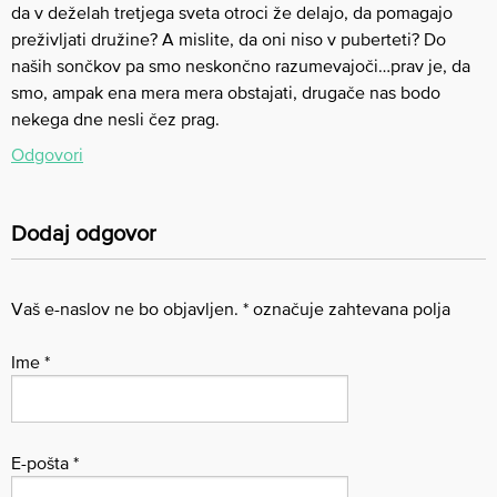
da v deželah tretjega sveta otroci že delajo, da pomagajo
preživljati družine? A mislite, da oni niso v puberteti? Do
naših sončkov pa smo neskončno razumevajoči…prav je, da
smo, ampak ena mera mera obstajati, drugače nas bodo
nekega dne nesli čez prag.
Odgovori
Dodaj odgovor
Vaš e-naslov ne bo objavljen.
*
označuje zahtevana polja
Ime
*
E-pošta
*