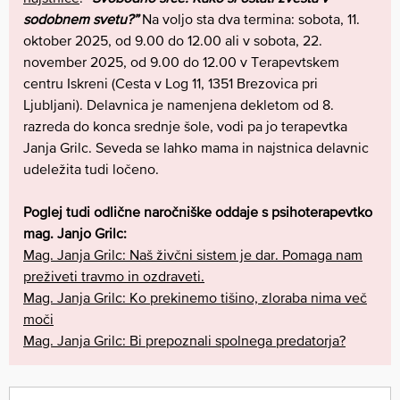
sodobnem svetu?”
Na voljo sta dva termina: sobota, 11.
oktober 2025, od 9.00 do 12.00 ali v sobota, 22.
november 2025, od 9.00 do 12.00 v Terapevtskem
centru Iskreni (Cesta v Log 11, 1351 Brezovica pri
Ljubljani). Delavnica je namenjena dekletom od 8.
razreda do konca srednje šole, vodi pa jo terapevtka
Janja Grilc. Seveda se lahko mama in najstnica delavnic
udeležita tudi ločeno.
Poglej tudi odlične naročniške oddaje s psihoterapevtko
mag. Janjo Grilc:
Mag. Janja Grilc: Naš živčni sistem je dar. Pomaga nam
preživeti travmo in ozdraveti.
Mag. Janja Grilc: Ko prekinemo tišino, zloraba nima več
moči
Mag. Janja Grilc: Bi prepoznali spolnega predatorja?