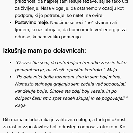
priložnost, da najprej sam rešuje težave, saj se tako uči
za življenje. Naša vloga je, da ostanemo v ozadju kot
podpora, ki jo potrebuje, ko naleti na ovire.
Postavimo meje
: Naučimo se reči “ne” stvarem ali
ljudem, ki nas utrujajo, da bomo imele več energije za
odnose, ki nam veliko pomenijo.
Izkušnje mam po delavnicah:
“Ozavestila sem, da potrebujem trenutke zase in kako
pomembno je, da včasih opustim kontrolo.” Maja
“Po delavnici bolje razumem sina in sem bolj mirna.
Namesto stalnega grajanja sem začela več spodbujati,
kar deluje bolje. Sinova sta zdaj bolj vesela, in po
dolgem času smo spet sedeli skupaj in se pogovarjali.”
Katja
Biti mama mladostnika je zahtevna naloga, a tudi priložnost
za rast in vzpostavitev bolj odraslega odnosa z otrokom. Ko