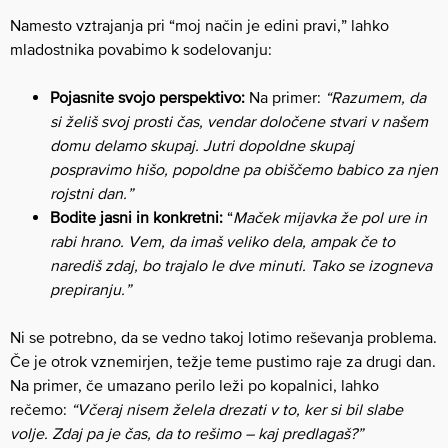
Namesto vztrajanja pri “moj način je edini pravi,” lahko
mladostnika povabimo k sodelovanju:
Pojasnite svojo perspektivo:
Na primer:
“Razumem, da
si želiš svoj prosti čas, vendar določene stvari v našem
domu delamo skupaj. Jutri dopoldne skupaj
pospravimo hišo, popoldne pa obiščemo babico za njen
rojstni dan.”
Bodite jasni in konkretni:
“
Maček mijavka že pol ure in
rabi hrano. Vem, da imaš veliko dela, ampak če to
narediš zdaj, bo trajalo le dve minuti. Tako se izogneva
prepiranju.”
Ni se potrebno, da se vedno takoj lotimo reševanja problema.
Če je otrok vznemirjen, težje teme pustimo raje za drugi dan.
Na primer, če umazano perilo leži po kopalnici, lahko
rečemo:
“Včeraj nisem želela drezati v to, ker si bil slabe
volje. Zdaj pa je čas, da to rešimo – kaj predlagaš?”