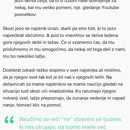
jezo skriva želja, da bi si izboril naše dovoljenje za
nekaj, kar mu veliko pomeni, npr. gledanje Youtube
posnetkov.
Skozi jezo se najstnik izrazi, starši pa smo tisti, ki to jezo
največkrat občutimo. A pod to »nevihto« se skriva ledena
gora njegovih skrbi in težav. Če si vzamemo čas, da mu
prisluhnemo in mu omogočimo, da nekaj od tega deli z nami,
mu bo nekoliko lažje.
Dostikrat odrasli težko stopimo v svet najstnika ali mislimo,
da je njegov svet tak kot je bil naš v njegovih letih. Na
delavnicah za mame najstnikov se mame naučijo gledati na
situacijo tudi skozi oči mladostnika. Ko razumejo njegov
notranji svet, lažje prepoznajo, da zunanje vedenje ni napad
nanje, temveč klic na pomoč.
Naučimo se reči “ne” stvarem ali ljudem,
ki nas utrujajo, da bomo imele več