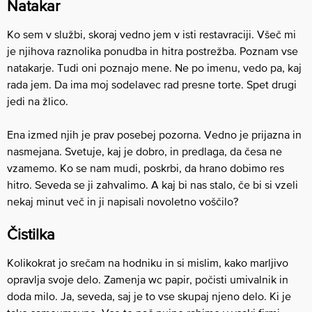
Natakar
Ko sem v službi, skoraj vedno jem v isti restavraciji. Všeč mi
je njihova raznolika ponudba in hitra postrežba. Poznam vse
natakarje. Tudi oni poznajo mene. Ne po imenu, vedo pa, kaj
rada jem. Da ima moj sodelavec rad presne torte. Spet drugi
jedi na žlico.
Ena izmed njih je prav posebej pozorna. Vedno je prijazna in
nasmejana. Svetuje, kaj je dobro, in predlaga, da česa ne
vzamemo. Ko se nam mudi, poskrbi, da hrano dobimo res
hitro. Seveda se ji zahvalimo. A kaj bi nas stalo, če bi si vzeli
nekaj minut več in ji napisali novoletno voščilo?
Čistilka
Kolikokrat jo srečam na hodniku in si mislim, kako marljivo
opravlja svoje delo. Zamenja wc papir, počisti umivalnik in
doda milo. Ja, seveda, saj je to vse skupaj njeno delo. Ki je