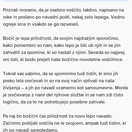
Priznati moramo, da je osebno voščilo, takšno, napisano na
roke in poslano po navadni pošti, nekaj zelo lepega. Vedno
ogreje srce in vsakdo se ga razveseli.
Božič je lepa priložnost, da svojim najdražjim sporočimo,
kako pomembni so nam, kako lepo je biti ob njih in se jim
zahvaliti za spomine, ki so nastali z njimi. Seveda so najprej
oni tisti, ki bodo prejeli naše božično novoletne voščilnice.
Tokrat vas vabimo, da se spomnimo tudi tistih, ki smo jih
preko leta srečevali in so na svoj način vplivali na naša
življenja – a jih po navadi vzamemo kot samoumevne. Morda
je srečevanje z nami del njihove službe in se nam zdi čisto
logično, da za to ne potrebujejo posebne zahvale.
Pa naj bo božični čas priložnost za novo lepo navado.
Začnimo pošiljati voščila ne le svojcem, ampak tudi tistim, ki
jih po navadi spregledamo.