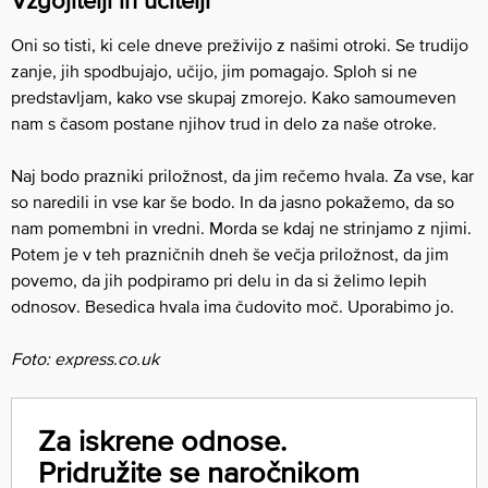
Vzgojitelji in učitelji
Oni so tisti, ki cele dneve preživijo z našimi otroki. Se trudijo
zanje, jih spodbujajo, učijo, jim pomagajo. Sploh si ne
predstavljam, kako vse skupaj zmorejo. Kako samoumeven
nam s časom postane njihov trud in delo za naše otroke.
Naj bodo prazniki priložnost, da jim rečemo hvala. Za vse, kar
so naredili in vse kar še bodo. In da jasno pokažemo, da so
nam pomembni in vredni. Morda se kdaj ne strinjamo z njimi.
Potem je v teh prazničnih dneh še večja priložnost, da jim
povemo, da jih podpiramo pri delu in da si želimo lepih
odnosov. Besedica hvala ima čudovito moč. Uporabimo jo.
Foto: express.co.uk
Za iskrene odnose.
Pridružite se naročnikom