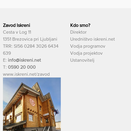
Zavod Iskreni
Kdo smo?
Cesta v Log 11
Direktor
1351 Brezovica pri Ljubljani
Uredništvo iskreni.net
TRR: SI56 0284 3026 6434
Vodja programov
639
Vodja projektov
E:
info@iskreni.net
Ustanovitelj
T:
0590 20 000
www.iskreni.net/zavod