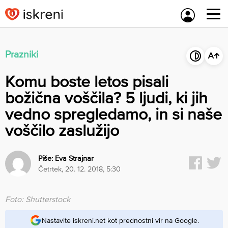
Skip
to
content
Prazniki
Komu boste letos pisali
božična voščila? 5 ljudi, ki jih
vedno spregledamo, in si naše
voščilo zaslužijo
Piše:
Eva Strajnar
četrtek, 20. 12. 2018, 5:30
Foto: Shutterstock
Nastavite iskreni.net kot prednostni vir na Google.