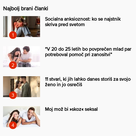
Najbolj brani članki
Socialna anksioznost: ko se najstnik
skriva pred svetom
“V 20 do 25 letih bo povprečen mlad par
potreboval pomoč pri zanositvi”
11 stvari, ki jih lahko danes storiš za svojo
ženo in jo osrečiš
Moj mož bi »skoz« seksal