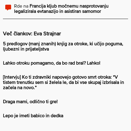
Rde
na
Francija kljub močnemu nasprotovanju
legalizirala evtanazijo in asistiran samomor
Več člankov: Eva Strajnar
5 predlogov (manj znanih) knjig za otroke, ki učijo poguma,
ljubezni in prijateljstva
Lahko otroku pomagamo, da bo rad bral? Lahko!
[Intervju] Ko ti zdravniki napovejo gotovo smrt otroka: “V
tistem trenutku sem si želela le, da bi vse skupaj izbrisala in
začela na novo.”
Draga mami, odlično ti gre!
Lepo je imeti babico in dedka