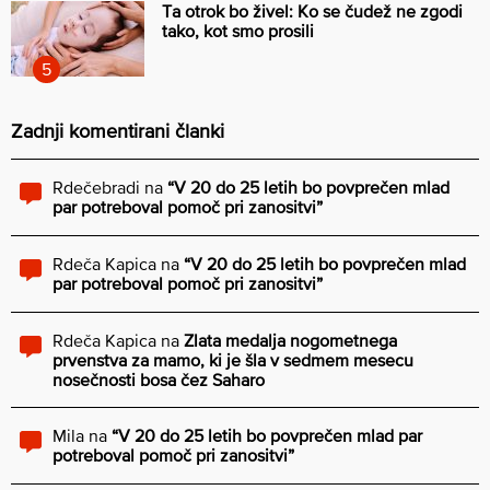
Ta otrok bo živel: Ko se čudež ne zgodi
tako, kot smo prosili
Zadnji komentirani članki
Rdečebradi
na
“V 20 do 25 letih bo povprečen mlad
par potreboval pomoč pri zanositvi”
Rdeča Kapica
na
“V 20 do 25 letih bo povprečen mlad
par potreboval pomoč pri zanositvi”
Rdeča Kapica
na
Zlata medalja nogometnega
prvenstva za mamo, ki je šla v sedmem mesecu
nosečnosti bosa čez Saharo
Mila
na
“V 20 do 25 letih bo povprečen mlad par
potreboval pomoč pri zanositvi”