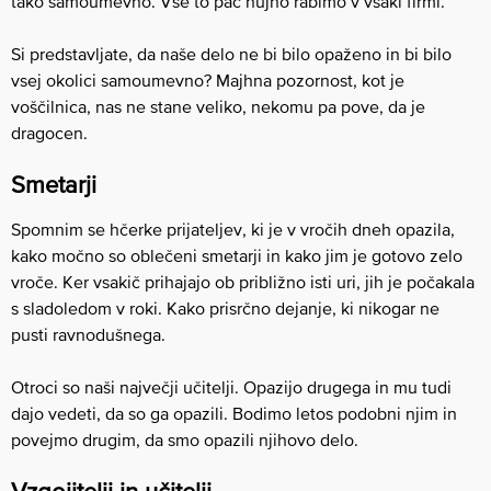
tako samoumevno. Vse to pač nujno rabimo v vsaki firmi.
Si predstavljate, da naše delo ne bi bilo opaženo in bi bilo
vsej okolici samoumevno? Majhna pozornost, kot je
voščilnica, nas ne stane veliko, nekomu pa pove, da je
dragocen.
Smetarji
Spomnim se hčerke prijateljev, ki je v vročih dneh opazila,
kako močno so oblečeni smetarji in kako jim je gotovo zelo
vroče. Ker vsakič prihajajo ob približno isti uri, jih je počakala
s sladoledom v roki. Kako prisrčno dejanje, ki nikogar ne
pusti ravnodušnega.
Otroci so naši največji učitelji. Opazijo drugega in mu tudi
dajo vedeti, da so ga opazili. Bodimo letos podobni njim in
povejmo drugim, da smo opazili njihovo delo.