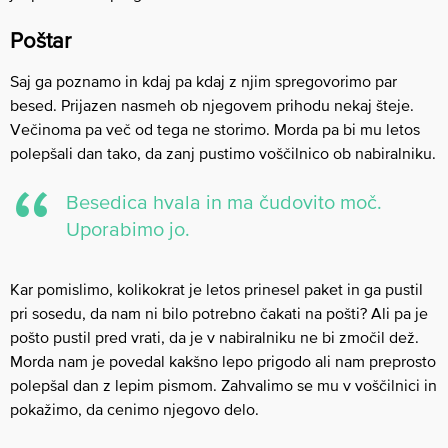
Poštar
Saj ga poznamo in kdaj pa kdaj z njim spregovorimo par
besed. Prijazen nasmeh ob njegovem prihodu nekaj šteje.
Večinoma pa več od tega ne storimo. Morda pa bi mu letos
polepšali dan tako, da zanj pustimo voščilnico ob nabiralniku.
Besedica hvala in ma čudovito moč.
Uporabimo jo.
Kar pomislimo, kolikokrat je letos prinesel paket in ga pustil
pri sosedu, da nam ni bilo potrebno čakati na pošti? Ali pa je
pošto pustil pred vrati, da je v nabiralniku ne bi zmočil dež.
Morda nam je povedal kakšno lepo prigodo ali nam preprosto
polepšal dan z lepim pismom. Zahvalimo se mu v voščilnici in
pokažimo, da cenimo njegovo delo.