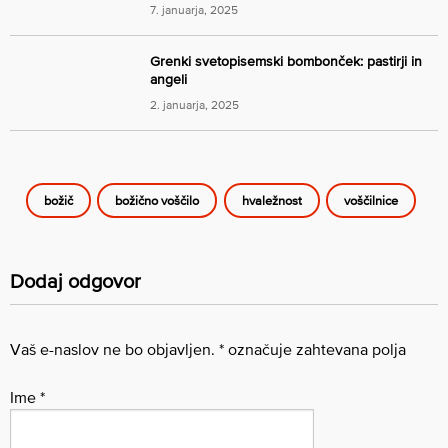
7. januarja, 2025
Grenki svetopisemski bombonček: pastirji in
angeli
2. januarja, 2025
božič
božično voščilo
hvaležnost
voščilnice
Dodaj odgovor
Vaš e-naslov ne bo objavljen.
*
označuje zahtevana polja
Ime
*