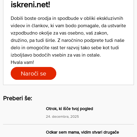
iskreni.net!
Dobili boste orodja in spodbude v obliki ekskluzivnih
videov in člankov, ki vam bodo pomagale, da ustvarite
vzpodbudno okolje za vas osebno, vaš zakon,
družino, pa tudi širše. Z naročnino podprete tudi naše
delo in omogočite rast ter razvoj tako sebe kot tudi
izboljšavo bodočih vsebin za vas in ostale.
Hvala vam!
Naroči se
Preberi še:
Otrok, ki išče tvoj pogled
24. decembra, 2025
Odkar sem mama, vidim stvari drugače