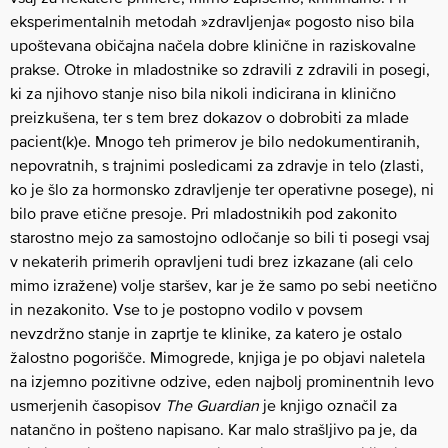
eksperimentalnih metodah »zdravljenja« pogosto niso bila
upoštevana običajna načela dobre klinične in raziskovalne
prakse. Otroke in mladostnike so zdravili z zdravili in posegi,
ki za njihovo stanje niso bila nikoli indicirana in klinično
preizkušena, ter s tem brez dokazov o dobrobiti za mlade
pacient(k)e. Mnogo teh primerov je bilo nedokumentiranih,
nepovratnih, s trajnimi posledicami za zdravje in telo (zlasti,
ko je šlo za hormonsko zdravljenje ter operativne posege), ni
bilo prave etične presoje. Pri mladostnikih pod zakonito
starostno mejo za samostojno odločanje so bili ti posegi vsaj
v nekaterih primerih opravljeni tudi brez izkazane (ali celo
mimo izražene) volje staršev, kar je že samo po sebi neetično
in nezakonito. Vse to je postopno vodilo v povsem
nevzdržno stanje in zaprtje te klinike, za katero je ostalo
žalostno pogorišče. Mimogrede, knjiga je po objavi naletela
na izjemno pozitivne odzive, eden najbolj prominentnih levo
usmerjenih časopisov
The Guardian
je knjigo označil za
natančno in pošteno napisano. Kar malo strašljivo pa je, da