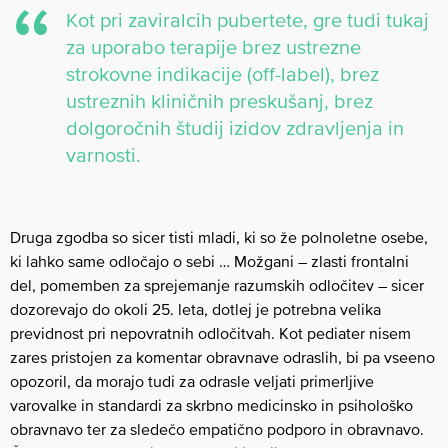
Kot pri zaviralcih pubertete, gre tudi tukaj
za uporabo terapije brez ustrezne
strokovne indikacije (off-label), brez
ustreznih kliničnih preskušanj, brez
dolgoročnih študij izidov zdravljenja in
varnosti.
Druga zgodba so sicer tisti mladi, ki so že polnoletne osebe,
ki lahko same odločajo o sebi … Možgani – zlasti frontalni
del, pomemben za sprejemanje razumskih odločitev – sicer
dozorevajo do okoli 25. leta, dotlej je potrebna velika
previdnost pri nepovratnih odločitvah. Kot pediater nisem
zares pristojen za komentar obravnave odraslih, bi pa vseeno
opozoril, da morajo tudi za odrasle veljati primerljive
varovalke in standardi za skrbno medicinsko in psihološko
obravnavo ter za sledečo empatično podporo in obravnavo.