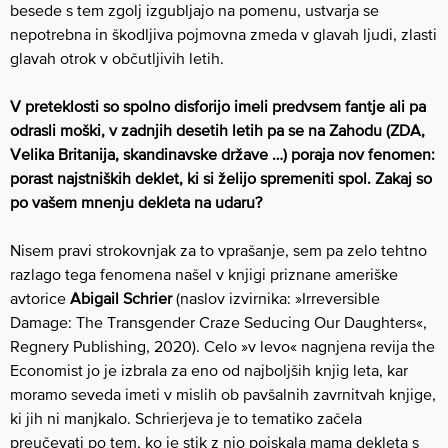
besede s tem zgolj izgubljajo na pomenu, ustvarja se
nepotrebna in škodljiva pojmovna zmeda v glavah ljudi, zlasti
glavah otrok v občutljivih letih.
V preteklosti so spolno disforijo imeli predvsem fantje ali pa
odrasli moški, v zadnjih desetih letih pa se na Zahodu (ZDA,
Velika Britanija, skandinavske države …) poraja nov fenomen:
porast najstniških deklet, ki si želijo spremeniti spol. Zakaj so
po vašem mnenju dekleta na udaru?
Nisem pravi strokovnjak za to vprašanje, sem pa zelo tehtno
razlago tega fenomena našel v knjigi priznane ameriške
avtorice
Abigail Schrier
(naslov izvirnika: »Irreversible
Damage: The Transgender Craze Seducing Our Daughters«,
Regnery Publishing, 2020). Celo »v levo« nagnjena revija the
Economist jo je izbrala za eno od najboljših knjig leta, kar
moramo seveda imeti v mislih ob pavšalnih zavrnitvah knjige,
ki jih ni manjkalo. Schrierjeva je to tematiko začela
preučevati po tem, ko je stik z njo poiskala mama dekleta s