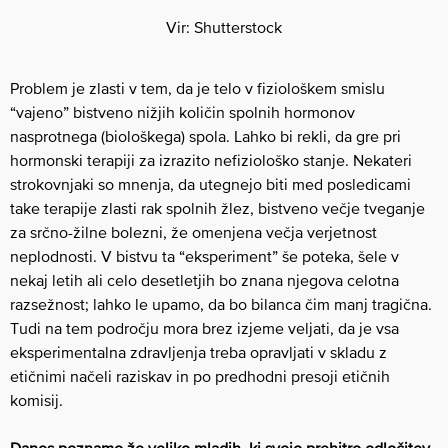
Vir: Shutterstock
Problem je zlasti v tem, da je telo v fiziološkem smislu
“vajeno” bistveno nižjih količin spolnih hormonov
nasprotnega (biološkega) spola. Lahko bi rekli, da gre pri
hormonski terapiji za izrazito nefiziološko stanje. Nekateri
strokovnjaki so mnenja, da utegnejo biti med posledicami
take terapije zlasti rak spolnih žlez, bistveno večje tveganje
za srčno-žilne bolezni, že omenjena večja verjetnost
neplodnosti. V bistvu ta “eksperiment” še poteka, šele v
nekaj letih ali celo desetletjih bo znana njegova celotna
razsežnost; lahko le upamo, da bo bilanca čim manj tragična.
Tudi na tem področju mora brez izjeme veljati, da je vsa
eksperimentalna zdravljenja treba opravljati v skladu z
etičnimi načeli raziskav in po predhodni presoji etičnih
komisij.
Danes poznamo že veliko mladih, ki svojo prehitro odločitev