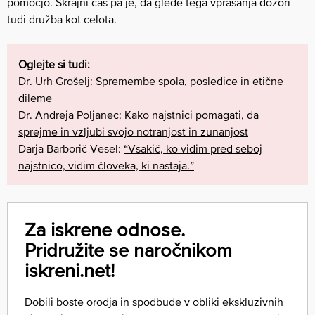
pomočjo. Skrajni čas pa je, da glede tega vprašanja dozori
tudi družba kot celota.
Oglejte si tudi:
Dr. Urh Grošelj:
Spremembe spola, posledice in etične
dileme
Dr. Andreja Poljanec:
Kako najstnici pomagati, da
sprejme in vzljubi svojo notranjost in zunanjost
Darja Barborič Vesel:
“Vsakič, ko vidim pred seboj
najstnico, vidim človeka, ki nastaja.”
Za iskrene odnose.
Pridružite se naročnikom
iskreni.net!
Dobili boste orodja in spodbude v obliki ekskluzivnih