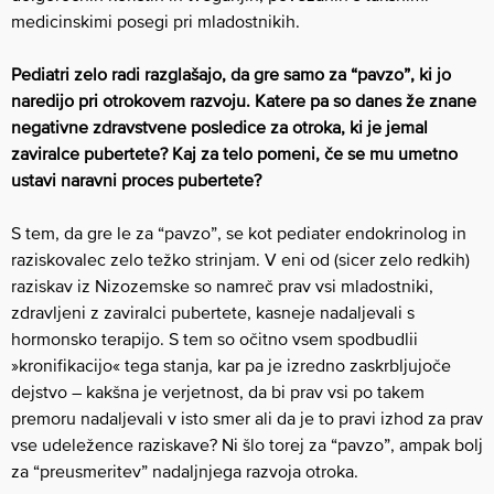
medicinskimi posegi pri mladostnikih.
Pediatri zelo radi razglašajo, da gre samo za “pavzo”, ki jo
naredijo pri otrokovem razvoju. Katere pa so danes že znane
negativne zdravstvene posledice za otroka, ki je jemal
zaviralce pubertete? Kaj za telo pomeni, če se mu umetno
ustavi naravni proces pubertete?
S tem, da gre le za “pavzo”, se kot pediater endokrinolog in
raziskovalec zelo težko strinjam. V eni od (sicer zelo redkih)
raziskav iz Nizozemske so namreč prav vsi mladostniki,
zdravljeni z zaviralci pubertete, kasneje nadaljevali s
hormonsko terapijo. S tem so očitno vsem spodbudlii
»kronifikacijo« tega stanja, kar pa je izredno zaskrbljujoče
dejstvo – kakšna je verjetnost, da bi prav vsi po takem
premoru nadaljevali v isto smer ali da je to pravi izhod za prav
vse udeležence raziskave? Ni šlo torej za “pavzo”, ampak bolj
za “preusmeritev” nadaljnjega razvoja otroka.