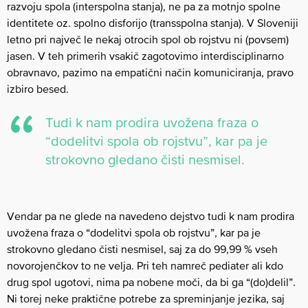
razvoju spola (interspolna stanja), ne pa za motnjo spolne
identitete oz. spolno disforijo (transspolna stanja). V Sloveniji
letno pri največ le nekaj otrocih spol ob rojstvu ni (povsem)
jasen. V teh primerih vsakič zagotovimo interdisciplinarno
obravnavo, pazimo na empatični način komuniciranja, pravo
izbiro besed.
Tudi k nam prodira uvožena fraza o
“dodelitvi spola ob rojstvu”, kar pa je
strokovno gledano čisti nesmisel.
Vendar pa ne glede na navedeno dejstvo tudi k nam prodira
uvožena fraza o “dodelitvi spola ob rojstvu”, kar pa je
strokovno gledano čisti nesmisel, saj za do 99,99 % vseh
novorojenčkov to ne velja. Pri teh namreč pediater ali kdo
drug spol ugotovi, nima pa nobene moči, da bi ga “(do)delil”.
Ni torej neke praktične potrebe za spreminjanje jezika, saj