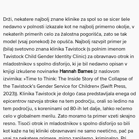
Drži, nekatere najbolj znane klinike za spol so se sicer šele
nedavno v polnosti izkazale kot ne najbolj primerno okolje, v
nekaterih primerih celo za žalostna pogorišča, zato se tak
model (vsaj ponekod) že opušča. Najbolj razvpit primer je
(bila) svetovno znana klinika Tavistock (s polnim imenom
Tavistock Child Gender Identity Clinic) za obravnavo otrok in
mladostnikov s spolno disforijo, ki je bil nedavno opisan v
knjigi izkušene novinarke
Hannah Barnes
(z naslovom
izvirnika: »Time to Think: The Inside Story of the Collapse of
the Tavistock’s Gender Service for Children« (Swift Press,
2023)). Klinika Tavistock je dolgo časa predstavljala enega od
epicentrov razvoja stroke na tem področju, orali so ledino na
tem področju, s koreninami od 80-ih let dalje, lahko rečemo
celo v globalnem merilu. Zato moramo ta primer vzeti skrajno
resno. Tisoči otrok in mladostnikov s spolno disforijo so bili
kot kaže na tej kliniki obravnavani ne samo neetično, pač pa
vsaj za nekatere primere, mirno zapišemo, kriminalno. Pri