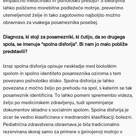
empatično medicinsko in psihološko presojo? S slednjima
lahko poiščemo morebitne podležeče motnje, preverimo
utemeljenost želje in tako zagotovimo najboljšo možno
obravnavo za vsakega posameznika posebej.
Diagnoza, ki stoji za posamezniki, ki čutijo, da so drugega
spola, se imenuje “spolna disforija”. Bi nam jo malo pobliže
predstavili?
Izraz spolna disforija opisuje neskladje med biološkim
spolom in spolno identiteto posameznika oziroma s tem
povezano psihološko stisko. Spolna disforija je lahko
povezana z močno željo po prehodu na spol, s katerim se tak
posameznik identificira. To lahko pomeni spremembo videza,
željo po medicinskem zdravljenju, tudi spreminjanje
dokumentov skladno s socialnim spolom. Spolna disforija je
sicer še vedno klasificirana v mednarodni klasifikaciji bolezni.
Pediatrična zdravstvena obravnava je bila tradicionalno
rezervirana skoraj samo za primere s (prirojeno) motnjo v