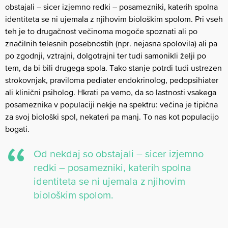
obstajali – sicer izjemno redki – posamezniki, katerih spolna
identiteta se ni ujemala z njihovim biološkim spolom. Pri vseh
teh je to drugačnost večinoma mogoče spoznati ali po
značilnih telesnih posebnostih (npr. nejasna spolovila) ali pa
po zgodnji, vztrajni, dolgotrajni ter tudi samonikli želji po
tem, da bi bili drugega spola. Tako stanje potrdi tudi ustrezen
strokovnjak, praviloma pediater endokrinolog, pedopsihiater
ali klinični psiholog. Hkrati pa vemo, da so lastnosti vsakega
posameznika v populaciji nekje na spektru: večina je tipična
za svoj biološki spol, nekateri pa manj. To nas kot populacijo
bogati.
Od nekdaj so obstajali – sicer izjemno
redki – posamezniki, katerih spolna
identiteta se ni ujemala z njihovim
biološkim spolom.