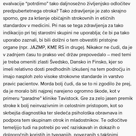
evalvacije “potrdimo” tako daljnosežno življenjsko odločitev
predpubertetnega otroka? Tako zdravljenje je zato skrajno
sporno, gre za kršenje običajnih strokovnih in etičnih
standardov v medicini. Pri nas se tega zdravljenja za tako
indikacijo pri tej starostni skupini ne uporablja; če bi pa tako
uporabo zaznali, bi bili dolžni o tem obvestiti pristojne
organe (npr. JAZMP, KME RS in druge). Nikakor ne čudi, da je
v zadnjem času to prakso več držav prepovedalo – med temi
je treba omeniti zlasti Švedsko, Dansko in Finsko, kjer so
imeli relativno dosti predhodnih izkušenj na tem področju in
imajo nasploh zelo visoke strokovne standarde in varstvo
pravic pacientov. Morda bolj čudi, da se to ni zgodilo že prej,
da je moralo biti najprej narejeno ogromno škode, kot v
primeru “paradne” klinike Tavistock. Gre za zelo jasen premik
stroke k bolj neinvazivnim in celostnim pristopom, kot so
skrbejša diagnostika ter sledeča psihološka obravnava in
podpora tem skupinam otrok in mladostnikov. Te odločitve
temeljijo tudi na potrebi po več raziskavah in dokazih o
dolgoročnih koristih in tveganjih, povezanih s takšnimi