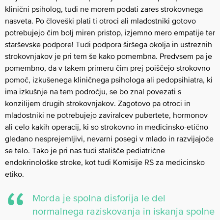
klinični psiholog, tudi ne morem podati zares strokovnega
nasveta. Po človeški plati ti otroci ali mladostniki gotovo
potrebujejo čim bolj miren pristop, izjemno mero empatije ter
starševske podpore! Tudi podpora širšega okolja in ustreznih
strokovnjakov je pri tem še kako pomembna. Predvsem pa je
pomembno, da v takem primeru čim prej poiščejo strokovno
pomoč, izkušenega kliničnega psihologa ali pedopsihiatra, ki
ima izkušnje na tem področju, se bo znal povezati s
konzilijem drugih strokovnjakov. Zagotovo pa otroci in
mladostniki ne potrebujejo zaviralcev pubertete, hormonov
ali celo kakih operacij, ki so strokovno in medicinsko-etično
gledano nesprejemljivi, nevarni posegi v mlado in razvijajoče
se telo. Tako je pri nas tudi stališče pediatrične
endokrinološke stroke, kot tudi Komisije RS za medicinsko
etiko.
Morda je spolna disforija le del
normalnega raziskovanja in iskanja spolne