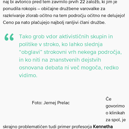
naj bi avtorico pred tem zavrnilo prvih 22 založb, ki jim je
ponudila rokopis – običajne družbene varovalke za
razkrivanje zlorab očitno na tem področju očitno ne delujejo!
Ceno pa nato plačujejo najbolj ranljivi člani družbe.
Tako grob vdor aktivističnih skupin in
politike v stroko, ko lahko slednja
“obglavi” strokovni vrh nekega področja,
in ko niti na znanstvenih dejstvih
osnovana debata ni več mogoča, redko
vidimo.
Če
Foto: Jernej Prelac
govorimo
o klinikah
za spol, je
skrajno problematičen tudi primer profesorja
Kennetha