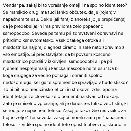
Vendar pa, zakaj bi to vprašanje omejili na spolno identiteto?
Še marsikdo drug ima tudi lahko občutek, da je (rojen) v
napačnem telesu. Dekle (ali fant) z anoreksijo je prepričan(a),
da je predebel(a) in ima praviloma zelo popačeno
samopodobo. Seveda pa temu pri zdravstveni obravnavi ne
pritrdimo kar avtomatsko. Vsakič takega otroka ali
mladostnika najprej diagnosticiramo in šele nato zdravimo z
vso empatijo. Si predstavljate, da bi povsem koščeno
mladostnico potrdili v izkrivljeni samopodobi ali pa pri
njenem nesprejemanju kančka maščobe na telesu? Da bi
koga drugega za vedno pomagali ohraniti spolno
nedozorelega, ker ga te spremembe spravljajo v hudo stisko?
To bi bil hud medicinsko-etični in strokovni zdrs. Spolna
identiteta je za človeka zelo pomembna stvar, od nekdaj.
Zato je smiselno vprašanje, ali je danes res toliko več tistih, ki
se rodijo v napačnem telesu. Zakaj je tako? Gre res vsakič za
trajno željo? Ter seveda, zakaj bi morali samo pri “napačnem
telesu” z vidika spolne identitete opustiti obvezno, skrbno in