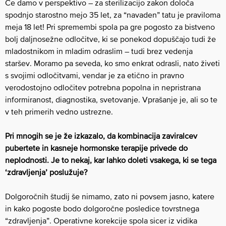
Če damo v perspektivo – za sterilizacijo zakon določa
spodnjo starostno mejo 35 let, za “navaden” tatu je praviloma
meja 18 let! Pri spremembi spola pa gre pogosto za bistveno
bolj daljnosežne odločitve, ki se ponekod dopuščajo tudi že
mladostnikom in mladim odraslim – tudi brez vedenja
staršev. Moramo pa seveda, ko smo enkrat odrasli, nato živeti
s svojimi odločitvami, vendar je za etično in pravno
verodostojno odločitev potrebna popolna in nepristrana
informiranost, diagnostika, svetovanje. Vprašanje je, ali so te
v teh primerih vedno ustrezne.
Pri mnogih se je že izkazalo, da kombinacija zaviralcev
pubertete in kasneje hormonske terapije privede do
neplodnosti. Je to nekaj, kar lahko doleti vsakega, ki se tega
‘zdravljenja’ poslužuje?
Dolgoročnih študij še nimamo, zato ni povsem jasno, katere
in kako pogoste bodo dolgoročne posledice tovrstnega
“zdravljenja”. Operativne korekcije spola sicer iz vidika