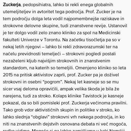
Zuckerja
, pedopsihiatra, lahko bi rekli enega globalnih
utemeljiteljev in avtoritet tega področja. Prof. Zucker je na
tem področju dolga leta vodil najpomembnejše raziskave in
strokovne delovne skupine, tudi znanstvene revije. Ustanovil
je ter dolgo vodil zelo znano kliniko za spol na Medicinski
fakulteti Univerze v Torontu. Na začetku tisočletja pa so v
nekaj letih njegovi – lahko bi rekli zdravorazumski ter na
načelu previdnosti temelječi – strokovni pogledi postali
nezaželeni kljub najvišjim strokovnih in znanstvenim
standardom, na katerih so temeljili. Omenjeno kliniko so leta
2015 na pritisk aktivistov zaprli, prof. Zucker pa je doživel
strokovni in osebni “pogrom”. Nekaj let kasneje so se mu
sicer vsaj deloma opravičili, ampak velika škoda je bila že
narejena, tudi za stroko. Kolaps klinike Tavistock je kasneje
pokazal, da so bili pomisleki prof. Zuckerja večinoma pravilni.
Tako grob vdor aktivističnih skupin in politike v stroko, ko
lahko slednja “obglavi” strokovni vrh nekega področja, in ko
niti na znanstvenih dejstvih osnovana debata ni več mogoča,
redko vidimo. Mogoče si ga lahko zamišljamo v kaki Nemčiji