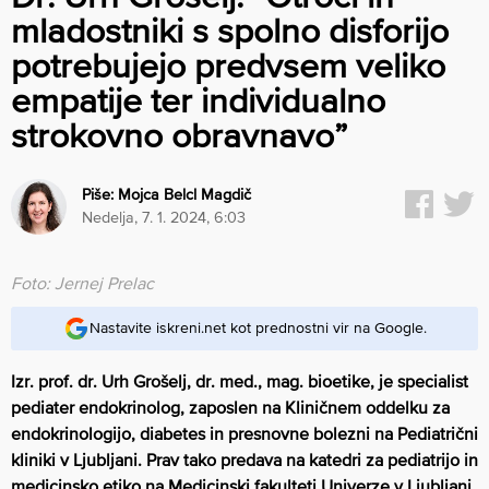
mladostniki s spolno disforijo
potrebujejo predvsem veliko
empatije ter individualno
strokovno obravnavo”
Piše:
Mojca Belcl Magdič
nedelja, 7. 1. 2024, 6:03
Foto: Jernej Prelac
Nastavite iskreni.net kot prednostni vir na Google.
Izr. prof. dr. Urh Grošelj, dr. med., mag. bioetike, je specialist
pediater endokrinolog, zaposlen na Kliničnem oddelku za
endokrinologijo, diabetes in presnovne bolezni na Pediatrični
kliniki v Ljubljani. Pr
av tako predava na katedri za pediatrijo in
medicinsko etiko na Medicinski fakulteti Univerze v Ljubljani