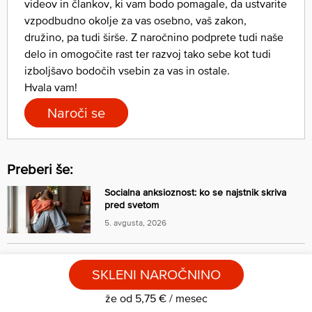
videov in člankov, ki vam bodo pomagale, da ustvarite
vzpodbudno okolje za vas osebno, vaš zakon,
družino, pa tudi širše. Z naročnino podprete tudi naše
delo in omogočite rast ter razvoj tako sebe kot tudi
izboljšavo bodočih vsebin za vas in ostale.
Hvala vam!
Naroči se
Preberi še:
Socialna anksioznost: ko se najstnik skriva
pred svetom
5. avgusta, 2026
Dr. Mihael in Marinka Černetič: “Samo sedanji
SKLENI NAROČNINO
trenutek je tista točka, kjer se življenje v
resnici dogaja.” (1. del)
že od 5,75 € / mesec
2. avgusta, 2026