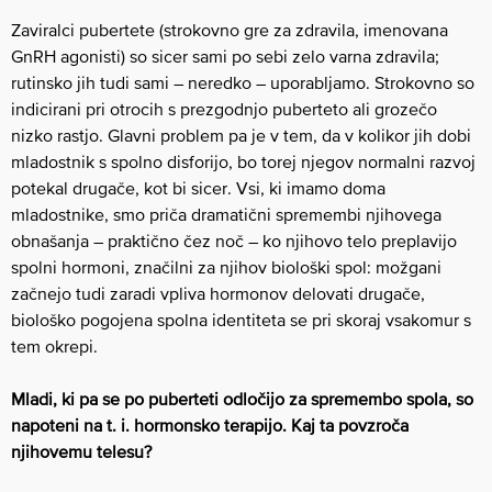
Zaviralci pubertete (strokovno gre za zdravila, imenovana
GnRH agonisti) so sicer sami po sebi zelo varna zdravila;
rutinsko jih tudi sami – neredko – uporabljamo. Strokovno so
indicirani pri otrocih s prezgodnjo puberteto ali grozečo
nizko rastjo. Glavni problem pa je v tem, da v kolikor jih dobi
mladostnik s spolno disforijo, bo torej njegov normalni razvoj
potekal drugače, kot bi sicer. Vsi, ki imamo doma
mladostnike, smo priča dramatični spremembi njihovega
obnašanja – praktično čez noč – ko njihovo telo preplavijo
spolni hormoni, značilni za njihov biološki spol: možgani
začnejo tudi zaradi vpliva hormonov delovati drugače,
biološko pogojena spolna identiteta se pri skoraj vsakomur s
tem okrepi.
Mladi, ki pa se po puberteti odločijo za spremembo spola, so
napoteni na t. i. hormonsko terapijo. Kaj ta povzroča
njihovemu telesu?