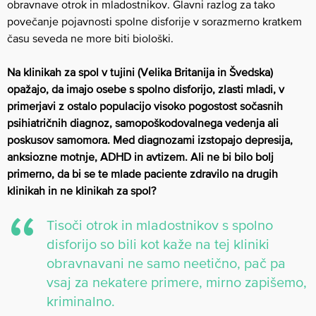
obravnave otrok in mladostnikov. Glavni razlog za tako
povečanje pojavnosti spolne disforije v sorazmerno kratkem
času seveda ne more biti biološki.
Na klinikah za spol v tujini (Velika Britanija in Švedska)
opažajo, da imajo osebe s spolno disforijo, zlasti mladi, v
primerjavi z ostalo populacijo visoko pogostost sočasnih
psihiatričnih diagnoz, samopoškodovalnega vedenja ali
poskusov samomora. Med diagnozami izstopajo depresija,
anksiozne motnje, ADHD in avtizem. Ali ne bi bilo bolj
primerno, da bi se te mlade paciente zdravilo na drugih
klinikah in ne klinikah za spol?
Tisoči otrok in mladostnikov s spolno
disforijo so bili kot kaže na tej kliniki
obravnavani ne samo neetično, pač pa
vsaj za nekatere primere, mirno zapišemo,
kriminalno.