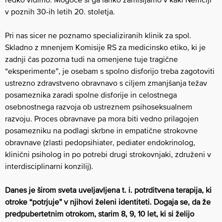
v poznih 30-ih letih 20. stoletja.
Pri nas sicer ne poznamo specializiranih klinik za spol.
Skladno z mnenjem Komisije RS za medicinsko etiko, ki je
zadnji čas pozorna tudi na omenjene tuje tragične
“eksperimente”, je osebam s spolno disforijo treba zagotoviti
ustrezno zdravstveno obravnavo s ciljem zmanjšanja težav
posameznika zaradi spolne disforije in celostnega
osebnostnega razvoja ob ustreznem psihoseksualnem
razvoju. Proces obravnave pa mora biti vedno prilagojen
posamezniku na podlagi skrbne in empatične strokovne
obravnave (zlasti pedopsihiater, pediater endokrinolog,
klinični psiholog in po potrebi drugi strokovnjaki, združeni v
interdisciplinarni konzilij).
Danes je širom sveta uveljavljena t. i. potrditvena terapija, ki
otroke “potrjuje” v njihovi želeni identiteti. Dogaja se, da že
predpubertetnim otrokom, starim 8, 9, 10 let, ki si želijo