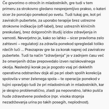
Če govorimo o otrocih in mladostnikih, gre tudi v tem
primeru za strokovno gledano nesprejemljivo prakso, o kateri
sicer že poročajo ponekod po svetu. Tudi tukaj gre, kot pri
zaviralcih pubertete, za uporabo terapije brez ustrezne
strokovne indikacije (off-label), brez ustreznih kliničnih
preskušanj, brez dolgoročnih študij izidov zdravljenja in
varnosti. Neverjetno je, kako so lahko – sicer praviloma zelo
zahtevni – regulatorji za zdravila ponekod spregledali toliko
rdečih luči … Pravzaprav gre še za korak naprej od zaviralcev
pubertete. Tudi ta način “zdravljenja” je v zadnjem času več
že omenjenih držav prepovedalo izven raziskovalnega
okolja. Naslednji korak pa je pogosto vsaj pri dekletih
operativna odstranitev dojk ali pa pri obeh spolih korekcija
spolovila v smer želenega spola – te operacije ponekod v
tujini opravljajo tudi že pri mladostnicah in mladostnikih, kar
je skrajno problematično, zlasti pa nepovratno, lahko pušča
hude zdravstvene posledice (npr. visoka stopnja
nezadrževanja urina po takih posegih, neplodnost).