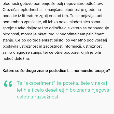
plodnosti gotovo pomenijo še bolj nepovratno odločitev.
Grozeča neplodnost ali zmanjšana plodnost je glede na
podatke iz literature zgolj ena od teh. Tu se pojavlja tudi
pomembno vprašanje, ali lahko neka mladostnica sama
sprejme tako daljnosežno odločitev, s katero se odpoveduje
plodnosti, morda je hkrati tudi v neoptimalnem psihičnem
stanju. Če bo do tega enkrat prišlo, bo verjetno pod vprašaj
postavila ustreznost in zadostnost informacij, ustreznost
samo-diagnoze stanja, ter celotne podpore, ki jih je bila
nekoč deležna.
Katere so še druge znane posledice t. i. hormonske terapije?
Ta “eksperiment” še poteka, šele v nekaj
letih ali celo desetletjih bo znana njegova
celotna razsežnost.