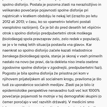
spolno disforijo. Postala je pozorna zlasti na nerazložljivo in
velikansko povečanje pojavnosti spolne disforije pri
najstnicah v kratkem obdobju le nekaj let (izrazito po letu
2012 ali 2013; v času, ko so »pametni« telefoni postali
vsesplošno razširjeni). Če je bil do pred desetih let »tipični«
otrok s spolno disforijo predpubertetni otrok moškega
(biološkega) spola pravzaprav zelo, zelo redek v populaciji,
se je v le nekaj letih situacija postavila »na glavo«. Kar
naenkrat so spolno disforijo začele kazati mladostnice
ženskega (biološkega) spola, stanje je skoraj v vseh primerih
nastalo na novo (se pravi, da ta dekleta niso imela osebne
zgodovine spolne disforije v zgodnejši, predpubertetni fazi).
Pogosto je bila spolna disforija že prisotna pri kom v
njihovem prijateljskem ali socialnem krogu, praviloma je šlo
tudi za uporabnice socialnih medijev. Zlasti pa je bilo iz
epidemiološke perspektive nenavadno tudi več kot 1000%
povečanje pojavnosti te motnje v tej demografski skupini (o
čemer poročajo v več razvitih državah). V medicini smo