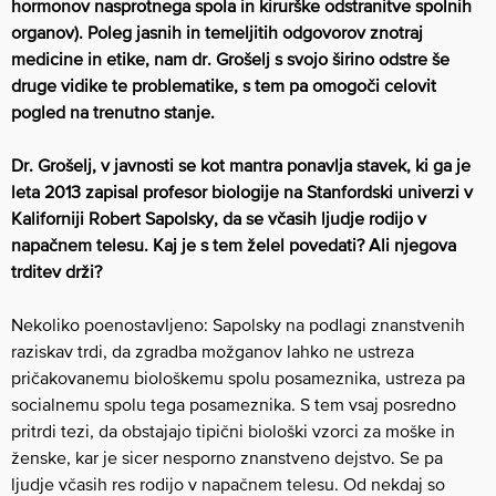
hormonov nasprotnega spola in kirurške odstranitve spolnih
organov). Poleg jasnih in temeljitih odgovorov znotraj
medicine in etike, nam d
r. Grošelj s svojo širino odstre še
druge vidike te problematike, s tem pa omogoči celovit
pogled na trenutno stanje.
Dr. Grošelj, v javnosti se kot mantra ponavlja stavek, ki ga je
leta 2013 zapisal profesor biologije na Stanfordski univerzi v
Kaliforniji Robert Sapolsky, da se včasih ljudje rodijo v
napačnem telesu. Kaj je s tem želel povedati? Ali njegova
trditev drži?
Nekoliko poenostavljeno: Sapolsky na podlagi znanstvenih
raziskav trdi, da zgradba možganov lahko ne ustreza
pričakovanemu biološkemu spolu posameznika, ustreza pa
socialnemu spolu tega posameznika. S tem vsaj posredno
pritrdi tezi, da obstajajo tipični biološki vzorci za moške in
ženske, kar je sicer nesporno znanstveno dejstvo. Se pa
ljudje včasih res rodijo v napačnem telesu. Od nekdaj so