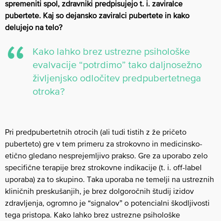
spremeniti spol, zdravniki predpisujejo t. i. zaviralce
pubertete. Kaj so dejansko zaviralci pubertete in kako
delujejo na telo?
Kako lahko brez ustrezne psihološke
evalvacije “potrdimo” tako daljnosežno
življenjsko odločitev predpubertetnega
otroka?
Pri predpubertetnih otrocih (ali tudi tistih z že pričeto
puberteto) gre v tem primeru za strokovno in medicinsko-
etično gledano nesprejemljivo prakso. Gre za uporabo zelo
specifične terapije brez strokovne indikacije (t. i. off-label
uporaba) za to skupino. Taka uporaba ne temelji na ustreznih
kliničnih preskušanjih, je brez dolgoročnih študij izidov
zdravljenja, ogromno je “signalov” o potencialni škodljivosti
tega pristopa. Kako lahko brez ustrezne psihološke