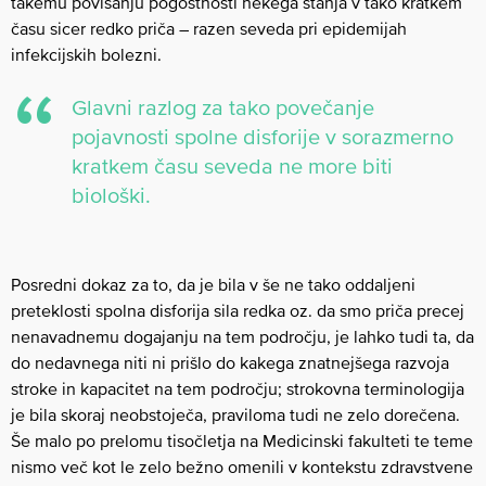
takemu povišanju pogostnosti nekega stanja v tako kratkem
času sicer redko priča – razen seveda pri epidemijah
infekcijskih bolezni.
Glavni razlog za tako povečanje
pojavnosti spolne disforije v sorazmerno
kratkem času seveda ne more biti
biološki.
Posredni dokaz za to, da je bila v še ne tako oddaljeni
preteklosti spolna disforija sila redka oz. da smo priča precej
nenavadnemu dogajanju na tem področju, je lahko tudi ta, da
do nedavnega niti ni prišlo do kakega znatnejšega razvoja
stroke in kapacitet na tem področju; strokovna terminologija
je bila skoraj neobstoječa, praviloma tudi ne zelo dorečena.
Še malo po prelomu tisočletja na Medicinski fakulteti te teme
nismo več kot le zelo bežno omenili v kontekstu zdravstvene