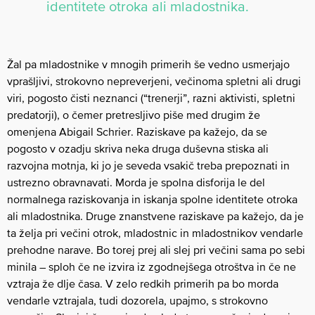
identitete otroka ali mladostnika.
Žal pa mladostnike v mnogih primerih še vedno usmerjajo
vprašljivi, strokovno nepreverjeni, večinoma spletni ali drugi
viri, pogosto čisti neznanci (“trenerji”, razni aktivisti, spletni
predatorji), o čemer pretresljivo piše med drugim že
omenjena Abigail Schrier. Raziskave pa kažejo, da se
pogosto v ozadju skriva neka druga duševna stiska ali
razvojna motnja, ki jo je seveda vsakič treba prepoznati in
ustrezno obravnavati. Morda je spolna disforija le del
normalnega raziskovanja in iskanja spolne identitete otroka
ali mladostnika. Druge znanstvene raziskave pa kažejo, da je
ta želja pri večini otrok, mladostnic in mladostnikov vendarle
prehodne narave. Bo torej prej ali slej pri večini sama po sebi
minila – sploh če ne izvira iz zgodnejšega otroštva in če ne
vztraja že dlje časa. V zelo redkih primerih pa bo morda
vendarle vztrajala, tudi dozorela, upajmo, s strokovno