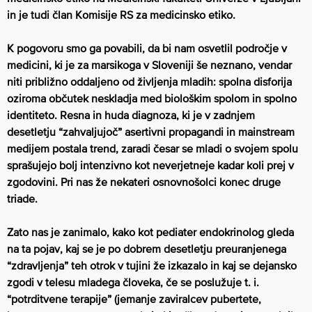
in je tudi član Komisije RS za medicinsko etiko.
K pogovoru smo ga povabili, da bi nam osvetlil področje v
medicini, ki je za marsikoga v Sloveniji še neznano, vendar
niti približno oddaljeno od življenja mladih: spolna disforija
oziroma občutek neskladja med biološkim spolom in spolno
identiteto. Resna in huda diagnoza, ki je v zadnjem
desetletju “zahvaljujoč” asertivni propagandi in mainstream
medijem postala trend, zaradi česar se mladi o svojem spolu
sprašujejo bolj intenzivno kot neverjetneje kadar koli prej v
zgodovini. Pri nas že nekateri osnovnošolci konec druge
triade.
Zato nas je zanimalo, kako kot pediater endokrinolog gleda
na ta pojav, kaj se je po dobrem desetletju preuranjenega
“zdravljenja” teh otrok v tujini že izkazalo in kaj se dejansko
zgodi v telesu mladega človeka, če se poslužuje t. i.
“potrditvene terapije” (jemanje zaviralcev pubertete,