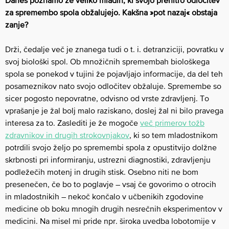
za spremembo spola obžalujejo. Kakšna »pot nazaj« obstaja
zanje?
Drži, čedalje več je znanega tudi o t. i. detranziciji, povratku v
svoj biološki spol. Ob množičnih spremembah biološkega
spola se ponekod v tujini že pojavljajo informacije, da del teh
posameznikov nato svojo odločitev obžaluje. Spremembe so
sicer pogosto nepovratne, odvisno od vrste zdravljenj. To
vprašanje je žal bolj malo raziskano, doslej žal ni bilo pravega
interesa za to. Zaslediti je že mogoče
več primerov tožb
zdravnikov in drugih strokovnjakov
, ki so tem mladostnikom
potrdili svojo željo po spremembi spola z opustitvijo dolžne
skrbnosti pri informiranju, ustrezni diagnostiki, zdravljenju
podležečih motenj in drugih stisk. Osebno niti ne bom
presenečen, če bo to poglavje – vsaj če govorimo o otrocih
in mladostnikih – nekoč končalo v učbenikih zgodovine
medicine ob boku mnogih drugih nesrečnih eksperimentov v
medicini. Na misel mi pride npr. široka uvedba lobotomije v