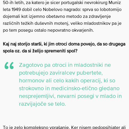
50-ih letih, za katero je sicer portugalski nevrokirurg Muniz
leta 1949 dobil celo Nobelovo nagrado: sprva so lobotomijo
dojemali kot izjemno obetavno metodo za zdravljenje
različnih težkih duševnih motenj, veliko mladostnikov pa je
po tem posegu ostalo nepovratno okvarjenih.
Kaj naj storijo starši, ki jim otroci doma povejo, da so drugega
spola oz. da si želijo spremeniti spol?
Zagotovo pa otroci in mladostniki ne
potrebujejo zaviralcev pubertete,
hormonov ali celo kakih operacij, ki so
strokovno in medicinsko-etično gledano
nesprejemljivi, nevarni posegi v mlado in
razvijajoče se telo.
To je zelo kompleksno vprašanje. Ker nisem pedopsihiater ali