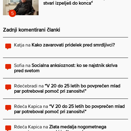
stvari izpelješ do konca”
Zadnji komentirani članki
Katja
na
Kako zavarovati pridelek pred smrdljivci?
Sofia
na
Socialna anksioznost: ko se najstnik skriva
pred svetom
Rdečebradi
na
“V 20 do 25 letih bo povprečen mlad
par potreboval pomoč pri zanositvi”
Rdeča Kapica
na
“V 20 do 25 letih bo povprečen mlad
par potreboval pomoč pri zanositvi”
Rdeča Kapica
na
Zlata medalja nogometnega