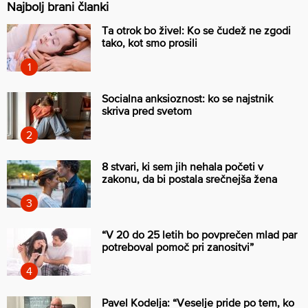
Najbolj brani članki
Ta otrok bo živel: Ko se čudež ne zgodi
tako, kot smo prosili
Socialna anksioznost: ko se najstnik
skriva pred svetom
8 stvari, ki sem jih nehala početi v
zakonu, da bi postala srečnejša žena
“V 20 do 25 letih bo povprečen mlad par
potreboval pomoč pri zanositvi”
Pavel Kodelja: “Veselje pride po tem, ko