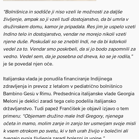
“Bolnišnica in sodišče ji niso vzeli le možnosti za daljše
življenje, ampak so ji vzeli tudi dostojanstvo, da bi umrla v
družinskem domu, kamor je pripadala. Res jim je uspelo vzeti
Indino
telo in dostojanstvo, vendar ne morejo nikoli vzeti
njene duše. Poskušali so se znebiti Indi, ne da bi kdorkoli
vedel za to. Vendar smo poskrbeli, da si jo bodo zapomnili za
vedno. Vedel sem, da je posebna od dneva, ko se je rodila,”
je še povedal njen oče.
Italijanska vlada je ponudila financiranje Indijinega
zdravljenja in prevoz z letalom v pediatrično bolnišnico
Bambino Gesù v Rimu. Predsednica italijanske vlade Georgia
Meloni je deklici zaradi tega celo podelila italijansko
državljanstvo. Tudi papež Frančišek je objavil izjavo o tem
primeru:
“Objemam družino male Indi Gregory, njenega
očeta in mamo, molim zanje in zanjo ter usmerjam svoje misli
k vsem otrokom po svetu, ki v teh urah živijo v bolečini ali
tvegajo svoja življenja zaradi bolezni in vojne.”