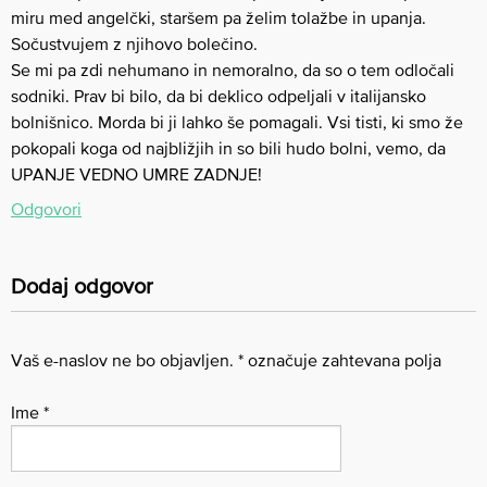
miru med angelčki, staršem pa želim tolažbe in upanja.
Sočustvujem z njihovo bolečino.
Se mi pa zdi nehumano in nemoralno, da so o tem odločali
sodniki. Prav bi bilo, da bi deklico odpeljali v italijansko
bolnišnico. Morda bi ji lahko še pomagali. Vsi tisti, ki smo že
pokopali koga od najbližjih in so bili hudo bolni, vemo, da
UPANJE VEDNO UMRE ZADNJE!
Odgovori
Dodaj odgovor
Vaš e-naslov ne bo objavljen.
*
označuje zahtevana polja
Ime
*