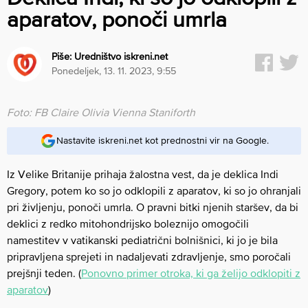
aparatov, ponoči umrla
Piše:
Uredništvo iskreni.net
ponedeljek, 13. 11. 2023, 9:55
Foto: FB Claire Olivia Vienna Staniforth
Nastavite iskreni.net kot prednostni vir na Google.
Iz Velike Britanije prihaja žalostna vest, da je deklica Indi
Gregory, potem ko so jo odklopili z aparatov, ki so jo ohranjali
pri življenju, ponoči umrla. O pravni bitki njenih staršev, da bi
deklici z redko mitohondrijsko boleznijo omogočili
namestitev v vatikanski pediatrični bolnišnici, ki jo je bila
pripravljena sprejeti in nadaljevati zdravljenje, smo poročali
prejšnji teden. (
Ponovno primer otroka, ki ga želijo odklopiti z
aparatov
)