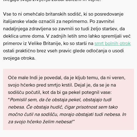
Vse to ni omehčalo britanskih sodišč, ki so posredovanje
italijanske vlade označili za neprimerno. Po zavrnitvi
nadaljnjega zdravljena so zavrnili so tudi željo staršev, da
deklica umre doma. V zadnjih letih smo lahko spremljali več
primerov iz Velike Britanije, ko so starši na
smrt bolnih otrok
ostali praktično brez vseh pravic glede odločanja o usodi
svojega otroka.
Oče male Indi je povedal, da je kljub temu, da ni veren,
svojo hčerko pred smrtjo krstil. Dejal je, da se je na
sodišču počutil, kot da bi ga pekel potegnil vase:
“
Pomislil sem, da če obstaja pekel, obstajajo tudi
nebesa. Če obstaja hudič, čigar prisotnost sem tako
močno čutil na sodišču, morajo obstajati tudi nebesa. In
za svojo hčerko želim nebesa!”