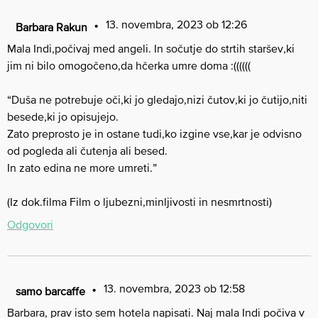
13. novembra, 2023 ob 12:26
Barbara Rakun
Mala Indi,počivaj med angeli. In sočutje do strtih staršev,ki
jim ni bilo omogočeno,da hčerka umre doma :((((((
“Duša ne potrebuje oči,ki jo gledajo,nizi čutov,ki jo čutijo,niti
besede,ki jo opisujejo.
Zato preprosto je in ostane tudi,ko izgine vse,kar je odvisno
od pogleda ali čutenja ali besed.
In zato edina ne more umreti.”
(Iz dok.filma Film o ljubezni,minljivosti in nesmrtnosti)
Odgovori
13. novembra, 2023 ob 12:58
samo barcaffe
Barbara, prav isto sem hotela napisati. Naj mala Indi počiva v