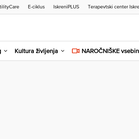
tilityCare
E-ciklus
IskreniPLUS
Terapevtski center Iskr
g
Kultura življenja
NAROČNIŠKE vsebi