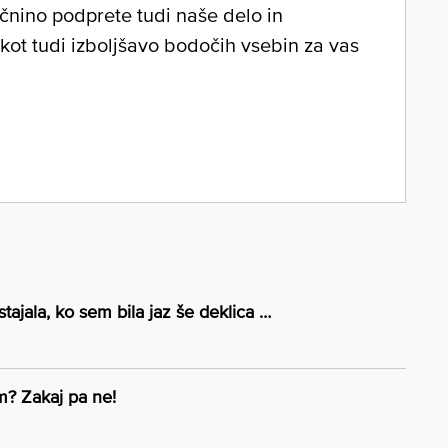
očnino podprete tudi naše delo in
 kot tudi izboljšavo bodočih vsebin za vas
tajala, ko sem bila jaz še deklica …
? Zakaj pa ne!