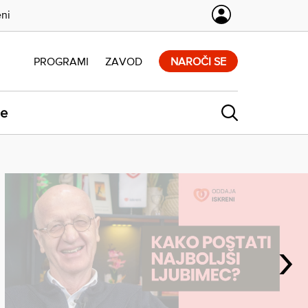
eni
PROGRAMI
ZAVOD
NAROČI SE
ne
›