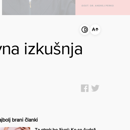
vna izkušnja
jbolj brani članki
Ta otrok bo živel: Ko se čudež