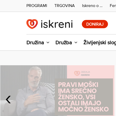
PROGRAMI
TRGOVINA
Iskreno o …
Fer
Skip
to
DONIRAJ
content
Družina
Družba
Življenjski slo
‹