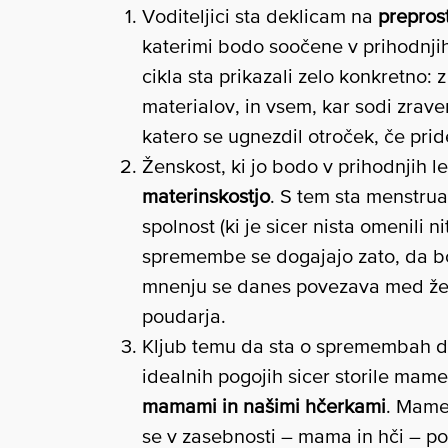
Voditeljici sta deklicam na
prepros
katerimi bodo soočene v prihodnji
cikla sta prikazali zelo konkretno: 
materialov, in vsem, kar sodi zrave
katero se ugnezdil otroček, če prid
Ženskost, ki jo bodo v prihodnjih let
materinskostjo
. S tem sta menstrua
spolnost (ki je sicer nista omenili n
spremembe se dogajajo zato, da 
mnenju se danes povezava med žen
poudarja.
Kljub temu da sta o spremembah dekl
idealnih pogojih sicer storile mame
mamami in našimi hčerkami
. Mame
se v zasebnosti – mama in hči – pog