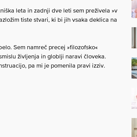
niška leta in zadnji dve leti sem preživela »v
azložim tiste stvari, ki bi jih vsaka deklica na
rbelo. Sem namreč precej »filozofsko«
mislu življenja in globlji naravi človeka.
ruacijo, pa mi je pomenila pravi izziv.