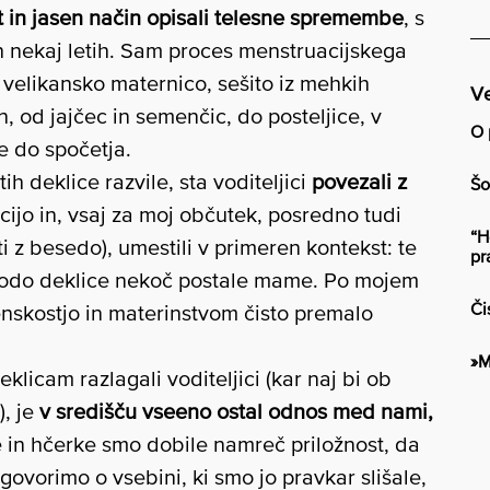
t in jasen način opisali telesne spremembe
, s
h nekaj letih. Sam proces menstruacijskega
z velikansko maternico, sešito iz mehkih
Ve
n, od jajčec in semenčic, do posteljice, v
O 
e do spočetja.
ih deklice razvile, sta voditeljici
povezali z
Šo
cijo in, vsaj za moj občutek, posredno tudi
“H
iti z besedo), umestili v primeren kontekst: te
pr
bodo deklice nekoč postale mame. Po mojem
Či
skostjo in materinstvom čisto premalo
»M
icam razlagali voditeljici (kar naj bi ob
), je
v središču vseeno ostal odnos med nami,
 in hčerke smo dobile namreč priložnost, da
ovorimo o vsebini, ki smo jo pravkar slišale,