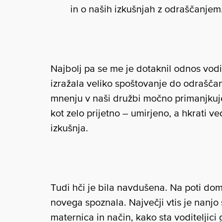
in o naših izkušnjah z odraščanjem
Najbolj pa se me je dotaknil odnos vodi
izražala veliko spoštovanje do odraščan
mnenju v naši družbi močno primanjkuje
kot zelo prijetno – umirjeno, a hkrati ve
izkušnja.
Tudi hči je bila navdušena. Na poti domo
novega spoznala. Največji vtis je nanj
maternica in način, kako sta voditeljici g