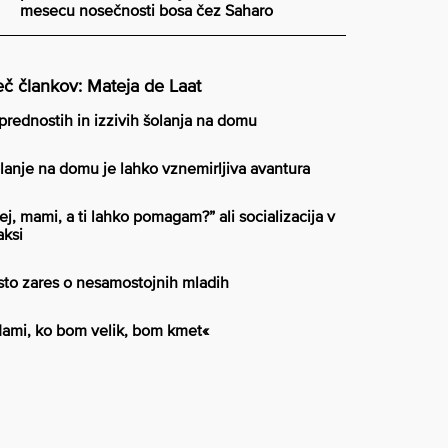
mesecu nosečnosti bosa čez Saharo
č člankov: Mateja de Laat
prednostih in izzivih šolanja na domu
lanje na domu je lahko vznemirljiva avantura
ej, mami, a ti lahko pomagam?” ali socializacija v
aksi
sto zares o nesamostojnih mladih
ami, ko bom velik, bom kmet«