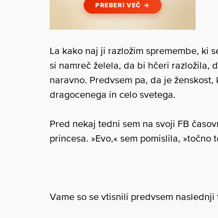
La kako naj ji razložim spremembe, ki s
si namreč želela, da bi hčeri razložila, 
naravno. Predvsem pa, da je ženskost, ki
dragocenega in celo svetega.
Pred nekaj tedni sem na svoji FB časov
princesa. »Evo,« sem pomislila, »točno t
Vame so se vtisnili predvsem naslednji 