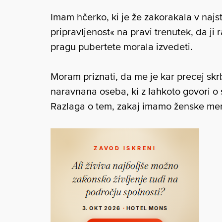
Imam hčerko, ki je že zakorakala v najst
pripravljenost« na pravi trenutek, da ji r
pragu pubertete morala izvedeti.
Moram priznati, da me je kar precej sk
naravnana oseba, ki z lahkoto govori o s
Razlaga o tem, zakaj imamo ženske menst