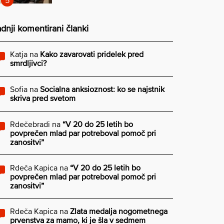
dnji komentirani članki
Katja
na
Kako zavarovati pridelek pred
smrdljivci?
Sofia
na
Socialna anksioznost: ko se najstnik
skriva pred svetom
Rdečebradi
na
“V 20 do 25 letih bo
povprečen mlad par potreboval pomoč pri
zanositvi”
Rdeča Kapica
na
“V 20 do 25 letih bo
povprečen mlad par potreboval pomoč pri
zanositvi”
Rdeča Kapica
na
Zlata medalja nogometnega
prvenstva za mamo, ki je šla v sedmem