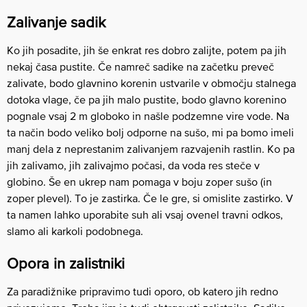
Zalivanje sadik
Ko jih posadite, jih še enkrat res dobro zalijte, potem pa jih
nekaj časa pustite. Če namreč sadike na začetku preveč
zalivate, bodo glavnino korenin ustvarile v območju stalnega
dotoka vlage, če pa jih malo pustite, bodo glavno korenino
pognale vsaj 2 m globoko in našle podzemne vire vode. Na
ta način bodo veliko bolj odporne na sušo, mi pa bomo imeli
manj dela z neprestanim zalivanjem razvajenih rastlin. Ko pa
jih zalivamo, jih zalivajmo počasi, da voda res steče v
globino. Še en ukrep nam pomaga v boju zoper sušo (in
zoper plevel). To je zastirka. Če le gre, si omislite zastirko. V
ta namen lahko uporabite suh ali vsaj ovenel travni odkos,
slamo ali karkoli podobnega.
Opora in zalistniki
Za paradižnike pripravimo tudi oporo, ob katero jih redno