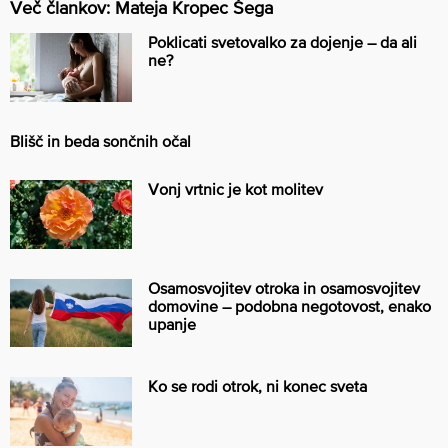
Več člankov: Mateja Kropec Šega
Poklicati svetovalko za dojenje – da ali
ne?
Blišč in beda sončnih očal
Vonj vrtnic je kot molitev
Osamosvojitev otroka in osamosvojitev
domovine – podobna negotovost, enako
upanje
Ko se rodi otrok, ni konec sveta