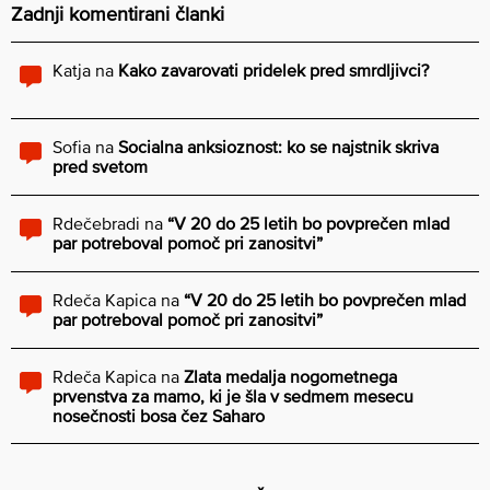
Zadnji komentirani članki
Katja
na
Kako zavarovati pridelek pred smrdljivci?
Sofia
na
Socialna anksioznost: ko se najstnik skriva
pred svetom
Rdečebradi
na
“V 20 do 25 letih bo povprečen mlad
par potreboval pomoč pri zanositvi”
Rdeča Kapica
na
“V 20 do 25 letih bo povprečen mlad
par potreboval pomoč pri zanositvi”
Rdeča Kapica
na
Zlata medalja nogometnega
prvenstva za mamo, ki je šla v sedmem mesecu
nosečnosti bosa čez Saharo