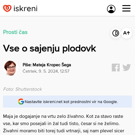
Skip
to
content
Prosti čas
Vse o sajenju plodovk
Piše:
Mateja Kropec Šega
četrtek, 9. 5. 2024, 12:57
Foto: Shutterstock
Nastavite iskreni.net kot prednostni vir na Google.
Maja je dogajanje na vrtu zelo živahno. Kot za stavo raste
vse, kar smo posejali in žal tudi tisto, česar si ne želimo.
Živahni moramo biti torej tudi vrtnarji, saj nam plevel sicer