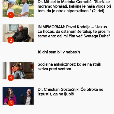
Dr. Mihael in Marinka Černetič: “Starši se
moramo vprašati, kakšna je naša vloga pri
tem, da je otrok hiperaktiven.” (2. del)
IN MEMORIAM: Pavel Kodelja – “Jezus,
če hočeš, da ostanem še tukaj, te prosim
samo eno: daj mi čim več Svetega Duha”
18 dni sem bil v nebesih
Socialna anksioznost: ko se najstnik
skriva pred svetom
Dr. Christian Gostečnik: Če otroka ne
izpustiš, ga ne ljubiš