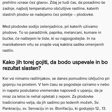
prehitro »zrase čez glavo«. Zdaj je tudi čas, da posadimo še
zadnje, najbolj temperaturno občutljive rastline, katerih
slastnih plodov se nadejamo čez poletje – plodovke.
Med plodovke sodijo zelenjadnice, pri katerih uživamo
plodove. To so paradižnik, paprika, melancani, kumare in
bučke, če naštejem le tiste, ki so najpogostejše. In na
marsikaterem vrtu se znajde vsaj kakšna sadika omenjenih
rastlin.
Kako jih torej gojiti, da bodo uspevale in bo
rezultat slasten?
Ker vsi nimamo rastlinjakov, se danes pomudimo izključno pri
gojenju na prostem. V tem času se pogosteje oziramo v nebo
in napeto poslušamo vremenske napovedi v upanju, da je
mraz za letos le nehal opletati z repom. Za plodovke
tradicionalno velja, da jih sadimo po ledenih možeh, Sv.
Pankraciju, sv. Servaciju in sv. Bonifaciju, ki godujejo 12., 13.