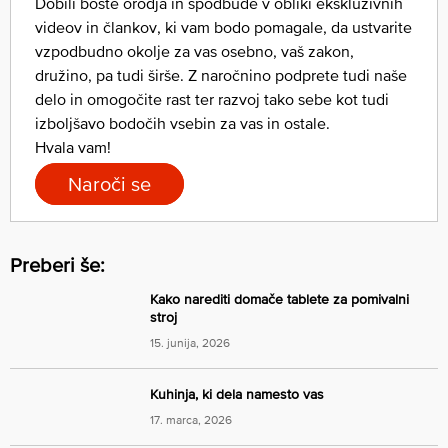
Dobili boste orodja in spodbude v obliki ekskluzivnih
videov in člankov, ki vam bodo pomagale, da ustvarite
vzpodbudno okolje za vas osebno, vaš zakon,
družino, pa tudi širše. Z naročnino podprete tudi naše
delo in omogočite rast ter razvoj tako sebe kot tudi
izboljšavo bodočih vsebin za vas in ostale.
Hvala vam!
Naroči se
Preberi še:
Kako narediti domače tablete za pomivalni
stroj
15. junija, 2026
Kuhinja, ki dela namesto vas
17. marca, 2026