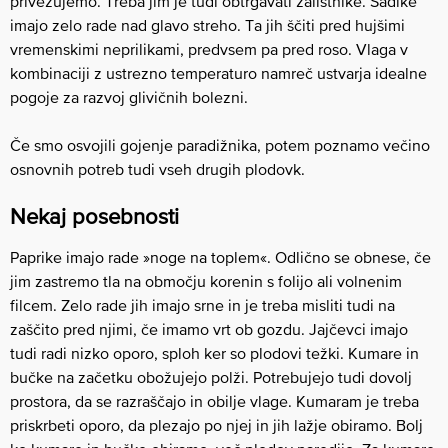
privezujemo. Treba jim je tudi obtrgavati zalistnike. Sadike
imajo zelo rade nad glavo streho. Ta jih ščiti pred hujšimi
vremenskimi neprilikami, predvsem pa pred roso. Vlaga v
kombinaciji z ustrezno temperaturo namreč ustvarja idealne
pogoje za razvoj glivičnih bolezni.
Če smo osvojili gojenje paradižnika, potem poznamo večino
osnovnih potreb tudi vseh drugih plodovk.
Nekaj posebnosti
Paprike imajo rade »noge na toplem«. Odlično se obnese, če
jim zastremo tla na območju korenin s folijo ali volnenim
filcem. Zelo rade jih imajo srne in je treba misliti tudi na
zaščito pred njimi, če imamo vrt ob gozdu. Jajčevci imajo
tudi radi nizko oporo, sploh ker so plodovi težki. Kumare in
bučke na začetku obožujejo polži. Potrebujejo tudi dovolj
prostora, da se razraščajo in obilje vlage. Kumaram je treba
priskrbeti oporo, da plezajo po njej in jih lažje obiramo. Bolj