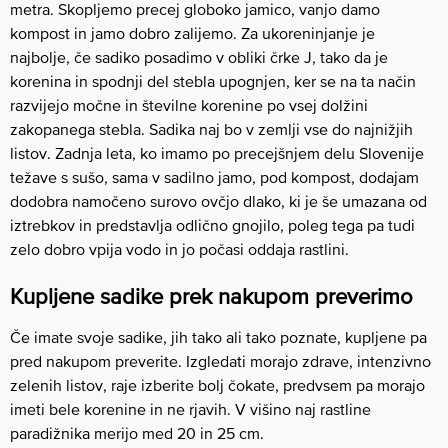
metra. Skopljemo precej globoko jamico, vanjo damo
kompost in jamo dobro zalijemo. Za ukoreninjanje je
najbolje, če sadiko posadimo v obliki črke J, tako da je
korenina in spodnji del stebla upognjen, ker se na ta način
razvijejo močne in številne korenine po vsej dolžini
zakopanega stebla. Sadika naj bo v zemlji vse do najnižjih
listov. Zadnja leta, ko imamo po precejšnjem delu Slovenije
težave s sušo, sama v sadilno jamo, pod kompost, dodajam
dodobra namočeno surovo ovčjo dlako, ki je še umazana od
iztrebkov in predstavlja odlično gnojilo, poleg tega pa tudi
zelo dobro vpija vodo in jo počasi oddaja rastlini.
Kupljene sadike prek nakupom preverimo
Če imate svoje sadike, jih tako ali tako poznate, kupljene pa
pred nakupom preverite. Izgledati morajo zdrave, intenzivno
zelenih listov, raje izberite bolj čokate, predvsem pa morajo
imeti bele korenine in ne rjavih. V višino naj rastline
paradižnika merijo med 20 in 25 cm.