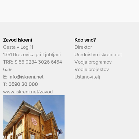
Zavod Iskreni
Kdo smo?
Cesta v Log 11
Direktor
1351 Brezovica pri Ljubljani
Uredništvo iskreni.net
TRR: SI56 0284 3026 6434
Vodja programov
639
Vodja projektov
E:
info@iskreni.net
Ustanovitelj
T:
0590 20 000
www.iskreni.net/zavod