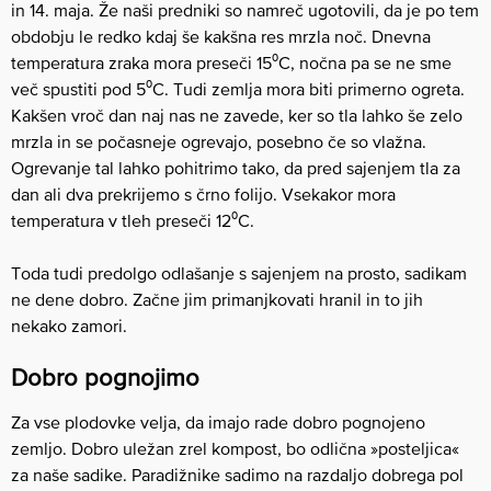
in 14. maja. Že naši predniki so namreč ugotovili, da je po tem
obdobju le redko kdaj še kakšna res mrzla noč. Dnevna
temperatura zraka mora preseči 15⁰C, nočna pa se ne sme
več spustiti pod 5⁰C. Tudi zemlja mora biti primerno ogreta.
Kakšen vroč dan naj nas ne zavede, ker so tla lahko še zelo
mrzla in se počasneje ogrevajo, posebno če so vlažna.
Ogrevanje tal lahko pohitrimo tako, da pred sajenjem tla za
dan ali dva prekrijemo s črno folijo. Vsekakor mora
temperatura v tleh preseči 12⁰C.
Toda tudi predolgo odlašanje s sajenjem na prosto, sadikam
ne dene dobro. Začne jim primanjkovati hranil in to jih
nekako zamori.
Dobro pognojimo
Za vse plodovke velja, da imajo rade dobro pognojeno
zemljo. Dobro uležan zrel kompost, bo odlična »posteljica«
za naše sadike. Paradižnike sadimo na razdaljo dobrega pol