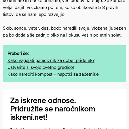
ko kumare in bučke obiramo, več plodov naredijo. Za kumare
velja, da jih vršičkamo po tem, ko so oblikovale 5-8 pravih
listov, da se nam lepo razvejijo.
Skrb, sonce, veter, dež, bodo naredili svoje, vložena ljubezen
pa bo dodala še zadnjo piko na i okusu vaših poletnih solat.
Preberi še:
Kako vzgajati paradižnik za dober pridelek?
Ustvarite si svojo cvetno gredico!
Kako narediti kompost – napotki za začetnike
Za iskrene odnose.
Pridružite se naročnikom
iskreni.net!