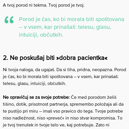
A tvoj porod ni tekma. Tvoj porod je tvoj.
Porod je čas, ko bi morala biti spoštovana
– v vsem, kar prinašaš: telesu, glasu,
intuiciji, občutkih.
2. Ne poskušaj biti »dobra pacientka«
Ni tvoja naloga, da ugajaš. Da si tiha, pridna, neopazna. Porod
je čas, ko bi morala biti spoštovana – v vsem, kar prinašaš:
telesu, glasu, intuiciji, občutkih.
Ne opravičuj se za svoje potrebe:
Če med porodom želiš
tišino, dotik, prisotnost partnerja, spremembo položaja ali da
te pustijo pri miru – imaš vso pravico do tega.
Tvoje potrebe
niso nadležnost, niso »preveč« in niso stvar kompromisa.
To
je tvoj trenutek in tvoje telo ve, kaj potrebuje.
Zato ni