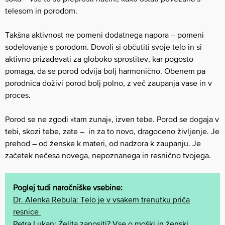
telesom in porodom.
Takšna aktivnost ne pomeni dodatnega napora – pomeni
sodelovanje s porodom. Dovoli si občutiti svoje telo in si
aktivno prizadevati za globoko sprostitev, kar pogosto
pomaga, da se porod odvija bolj harmonično. Obenem pa
porodnica doživi porod bolj polno, z več zaupanja vase in v
proces.
Porod se ne zgodi »tam zunaj«, izven tebe.
Porod se dogaja v
tebi, skozi tebe, zate – in za to novo, dragoceno življenje.
Je
prehod – od ženske k materi, od nadzora k zaupanju.
Je
začetek nečesa novega, nepoznanega in resnično tvojega.
Poglej tudi naročniške vsebine:
Dr. Alenka Rebula: Telo je v vsakem trenutku priča
resnice
Petra Lukan: Želita zanositi? Vse o moški in ženski