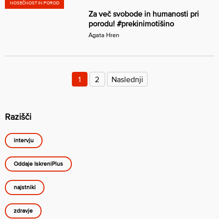
NOSEČNOST IN POROD
Za več svobode in humanosti pri
porodu! #prekinimotišino
Agata Hren
Številčenje
prispevkov
1
2
Naslednji
Razišči
intervju
Oddaje IskreniPlus
najstniki
zdravje