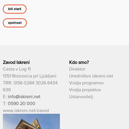
biti starš
spolnost
Zavod Iskreni
Kdo smo?
Cesta v Log 11
Direktor
1351 Brezovica pri Ljubljani
Uredništvo iskreni.net
TRR: SI56 0284 3026 6434
Vodja programov
639
Vodja projektov
E:
info@iskreni.net
Ustanovitelj
T:
0590 20 000
www.iskreni.net/zavod