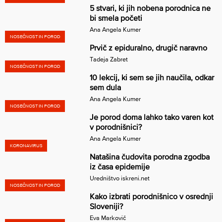
5 stvari, ki jih nobena porodnica ne
bi smela početi
Ana Angela Kumer
NOSEČNOST IN POROD
Prvič z epiduralno, drugič naravno
Tadeja Zabret
NOSEČNOST IN POROD
10 lekcij, ki sem se jih naučila, odkar
sem dula
Ana Angela Kumer
NOSEČNOST IN POROD
Je porod doma lahko tako varen kot
v porodnišnici?
Ana Angela Kumer
KORONAVIRUS
Natašina čudovita porodna zgodba
iz časa epidemije
Uredništvo iskreni.net
NOSEČNOST IN POROD
Kako izbrati porodnišnico v osrednji
Sloveniji?
Eva Markovič