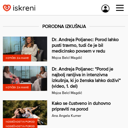
Skip
to
content
PORODNA IZKUŠNJA
Dr. Andreja Poljanec: Porod lahko
pusti travmo, tudi če je bil
medicinsko povsem v redu
Mojca Belcl Magdič
KOTIČEK ZA MAME
Dr. Andreja Poljanec: “Porod je
najbolj ranljiva in intenzivna
izkušnja, ki jo ženska lahko doživi”
(video, 1. del)
KOTIČEK ZA MAME
Mojca Belcl Magdič
Kako se čustveno in duhovno
pripraviti na porod
Ana Angela Kumer
NOSEČNOST IN POROD
NOSEČNOST IN POROD