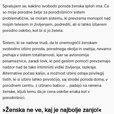
Sprašujem se, kakšno svobodo poroda ženska sploh ima. Če
so moje porodne želje za porodnišnični sistem
problematične, se moram sistemu, ki prevzema monopol nad
mojim telesom in življenjem, podrediti, ali si lahko izberem
porodno oskrbo, kot bi si jo želela.
Sistem, ki se nadvse trudi, da bi onemogočil ženskam
svobodno izbiro poroda, porodnega okolja in osebja, nevarno
prehaja v sistem totalitarnosti, kjer se avtonomija
posameznice, zaradi lovk, ki pod geslom pomoči prevzemajo
nadzor nad še tako intimnimi vidiki življenja, razkraja.
Alternative počasi kalijo, a možnost izbire ostaja privilegij
tistih, ki si izbiro lahko privoščijo, saj stroški poroda doma, v
porodnem centru, z izbrano babico … padejo na ramena
ženske, kljub temu da je cena oskrbe enaka kot v
porodnišnici.
»Ženska ne ve, kaj je najbolje zanjo!«