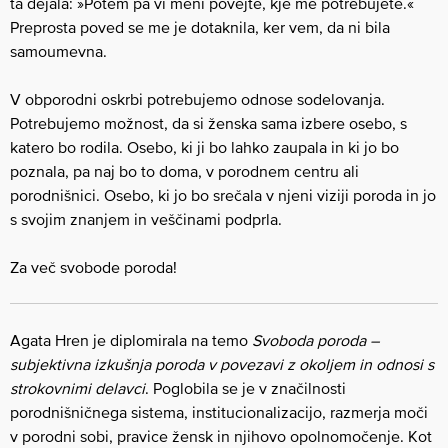
ta dejala: »Potem pa vi meni povejte, kje me potrebujete.«
Preprosta poved se me je dotaknila, ker vem, da ni bila
samoumevna.
V obporodni oskrbi potrebujemo odnose sodelovanja.
Potrebujemo možnost, da si ženska sama izbere osebo, s
katero bo rodila. Osebo, ki ji bo lahko zaupala in ki jo bo
poznala, pa naj bo to doma, v porodnem centru ali
porodnišnici. Osebo, ki jo bo srečala v njeni viziji poroda in jo
s svojim znanjem in veščinami podprla.
Za več svobode poroda!
Agata Hren je diplomirala na temo
Svoboda poroda –
subjektivna izkušnja poroda v povezavi z okoljem in odnosi s
strokovnimi delavci
. Poglobila se je v značilnosti
porodnišničnega sistema, institucionalizacijo, razmerja moči
v porodni sobi, pravice žensk in njihovo opolnomočenje. Kot