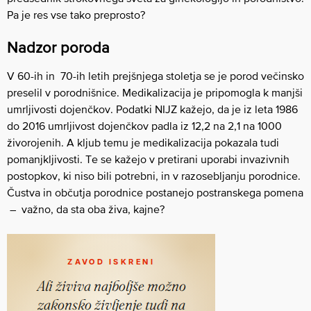
Pa je res vse tako preprosto?
Nadzor poroda
V 60-ih in 70-ih letih prejšnjega stoletja se je porod večinsko
preselil v porodnišnice. Medikalizacija je pripomogla k manjši
umrljivosti dojenčkov. Podatki NIJZ kažejo, da je iz leta 1986
do 2016 umrljivost dojenčkov padla iz 12,2 na 2,1 na 1000
živorojenih. A kljub temu je medikalizacija pokazala tudi
pomanjkljivosti. Te se kažejo v pretirani uporabi invazivnih
postopkov, ki niso bili potrebni, in v razosebljanju porodnice.
Čustva in občutja porodnice postanejo postranskega pomena
– važno, da sta oba živa, kajne?