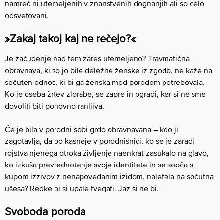
namreč ni utemeljenih v znanstvenih dognanjih ali so celo
odsvetovani.
»Zakaj takoj kaj ne rečejo?«
Je začudenje nad tem zares utemeljeno? Travmatična
obravnava, ki so jo bile deležne ženske iz zgodb, ne kaže na
sočuten odnos, ki bi ga ženska med porodom potrebovala.
Ko je oseba žrtev zlorabe, se zapre in ogradi, ker si ne sme
dovoliti biti ponovno ranljiva.
Če je bila v porodni sobi grdo obravnavana – kdo ji
zagotavlja, da bo kasneje v porodnišnici, ko se je zaradi
rojstva njenega otroka življenje naenkrat zasukalo na glavo,
ko izkuša prevrednotenje svoje identitete in se sooča s
kupom izzivov z nenapovedanim izidom, naletela na sočutna
ušesa? Redke bi si upale tvegati. Jaz si ne bi.
Svoboda poroda