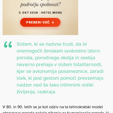
Sistem, ki se nadvse trudi, da bi
onemogočil ženskam svobodno izbiro
poroda, porodnega okolja in osebja
nevarno prehaja v sistem totalitarnosti,
kjer se avtonomija posameznice, zaradi
lovk, ki pod geslom pomoči prevzemajo
nadzor nad še tako intimnimi vidiki
življenja, razkraja.
V 80. in 90. letih se je kot odziv na ta tehnokratski model
obravnave poroda začelo gibanje za humanizacijo poroda, ki