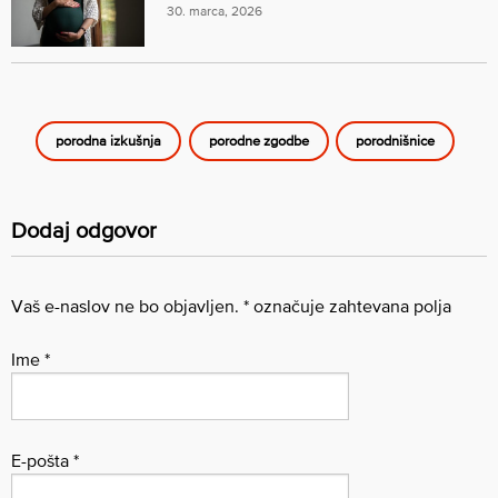
30. marca, 2026
porodna izkušnja
porodne zgodbe
porodnišnice
Dodaj odgovor
Vaš e-naslov ne bo objavljen.
*
označuje zahtevana polja
Ime
*
E-pošta
*