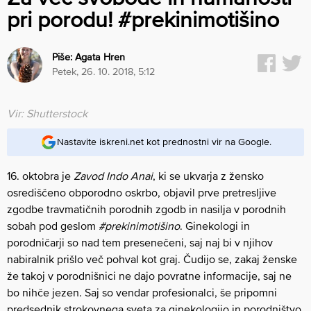
pri porodu! #prekinimotišino
Piše:
Agata Hren
petek, 26. 10. 2018, 5:12
Vir: Shutterstock
Nastavite iskreni.net kot prednostni vir na Google.
16. oktobra je
Zavod Indo Anai
, ki se ukvarja z žensko
osrediščeno obporodno oskrbo, objavil prve pretresljive
zgodbe travmatičnih porodnih zgodb in nasilja v porodnih
sobah pod geslom
#prekinimotišino
. Ginekologi in
porodničarji so nad tem presenečeni, saj naj bi v njihov
nabiralnik prišlo več pohval kot graj. Čudijo se, zakaj ženske
že takoj v porodnišnici ne dajo povratne informacije, saj ne
bo nihče jezen. Saj so vendar profesionalci, še pripomni
predsednik strokovnega sveta za ginekologijo in porodništvo.