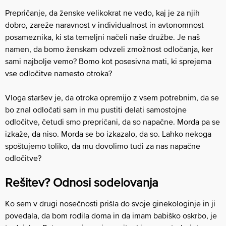
Prepričanje, da ženske velikokrat ne vedo, kaj je za njih
dobro, zareže naravnost v individualnost in avtonomnost
posameznika, ki sta temeljni načeli naše družbe. Je naš
namen, da bomo ženskam odvzeli zmožnost odločanja, ker
sami najbolje vemo? Bomo kot posesivna mati, ki sprejema
vse odločitve namesto otroka?
Vloga staršev je, da otroka opremijo z vsem potrebnim, da se
bo znal odločati sam in mu pustiti delati samostojne
odločitve, četudi smo prepričani, da so napačne. Morda pa se
izkaže, da niso. Morda se bo izkazalo, da so. Lahko nekoga
spoštujemo toliko, da mu dovolimo tudi za nas napačne
odločitve?
Rešitev? Odnosi sodelovanja
Ko sem v drugi nosečnosti prišla do svoje ginekologinje in ji
povedala, da bom rodila doma in da imam babiško oskrbo, je