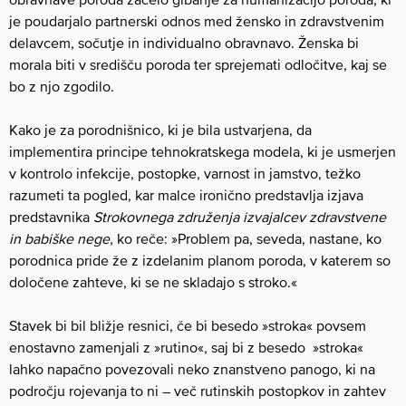
je poudarjalo partnerski odnos med žensko in zdravstvenim
delavcem, sočutje in individualno obravnavo. Ženska bi
morala biti v središču poroda ter sprejemati odločitve, kaj se
bo z njo zgodilo.
Kako je za porodnišnico, ki je bila ustvarjena, da
implementira principe tehnokratskega modela, ki je usmerjen
v kontrolo infekcije, postopke, varnost in jamstvo, težko
razumeti ta pogled, kar malce ironično predstavlja izjava
predstavnika
Strokovnega združenja izvajalcev zdravstvene
in babiške nege
, ko reče: »Problem pa, seveda, nastane, ko
porodnica pride že z izdelanim planom poroda, v katerem so
določene zahteve, ki se ne skladajo s stroko.«
Stavek bi bil bližje resnici, če bi besedo »stroka« povsem
enostavno zamenjali z »rutino«, saj bi z besedo »stroka«
lahko napačno povezovali neko znanstveno panogo, ki na
področju rojevanja to ni – več rutinskih postopkov in zahtev