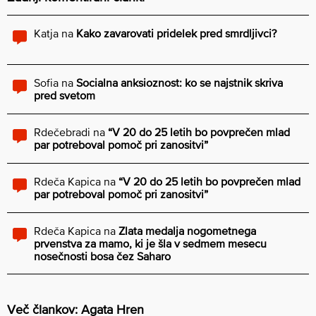
Katja
na
Kako zavarovati pridelek pred smrdljivci?
Sofia
na
Socialna anksioznost: ko se najstnik skriva
pred svetom
Rdečebradi
na
“V 20 do 25 letih bo povprečen mlad
par potreboval pomoč pri zanositvi”
Rdeča Kapica
na
“V 20 do 25 letih bo povprečen mlad
par potreboval pomoč pri zanositvi”
Rdeča Kapica
na
Zlata medalja nogometnega
prvenstva za mamo, ki je šla v sedmem mesecu
nosečnosti bosa čez Saharo
Več člankov: Agata Hren