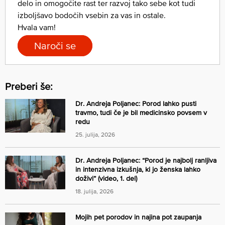
delo in omogočite rast ter razvoj tako sebe kot tudi
izboljšavo bodočih vsebin za vas in ostale.
Hvala vam!
Naroči se
Preberi še:
Dr. Andreja Poljanec: Porod lahko pusti
travmo, tudi če je bil medicinsko povsem v
redu
25. julija, 2026
Dr. Andreja Poljanec: “Porod je najbolj ranljiva
in intenzivna izkušnja, ki jo ženska lahko
doživi” (video, 1. del)
18. julija, 2026
Mojih pet porodov in najina pot zaupanja