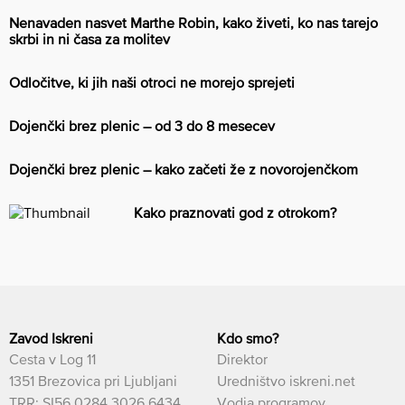
Nenavaden nasvet Marthe Robin, kako živeti, ko nas tarejo
skrbi in ni časa za molitev
Odločitve, ki jih naši otroci ne morejo sprejeti
Dojenčki brez plenic – od 3 do 8 mesecev
Dojenčki brez plenic – kako začeti že z novorojenčkom
Kako praznovati god z otrokom?
Zavod Iskreni
Kdo smo?
Cesta v Log 11
Direktor
1351 Brezovica pri Ljubljani
Uredništvo iskreni.net
TRR: SI56 0284 3026 6434
Vodja programov