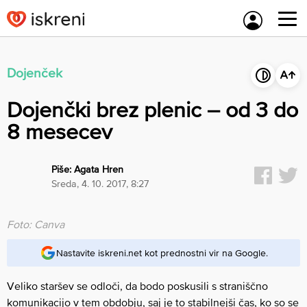
Skip
to
content
Dojenček
Dojenčki brez plenic – od 3 do
8 mesecev
Piše:
Agata Hren
sreda, 4. 10. 2017, 8:27
Foto: Canva
Nastavite iskreni.net kot prednostni vir na Google.
Veliko staršev se odloči, da bodo poskusili s straniščno
komunikacijo v tem obdobju, saj je to stabilnejši čas, ko so se