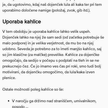
je, da ugotovimo, kdaj naš dojenček lula ali kaka ter pri tem
uporabimo določene namige (položaj, zvok, gib itd.).
Uporaba kahlice
V tem obdobju je uporaba kahlice lahko velik uspeh.
Dojenček lahko na njej že sam sedi (od začetka potrebuje še
malo podpore) in je velika verjetnost, da mu bo na njej
udobno. Seveda je potrebno za to imeti manjšo kahlico, saj
so jim klasične (za malčke) prevelike. Kahlice za dojenčke
omogočajo, da sedijo v počepu s podplati na tleh in se ne
prekucnejo čez. Če jo imamo ves čas pri roki, smo tudi bolj
motivirani, da dojenčku omogočimo, da lula/kaka izven
plenice.
Ostale možnosti poleg kahlice so še:
V naročju ga držimo nad straniščem, umivalnikom,
posodo …