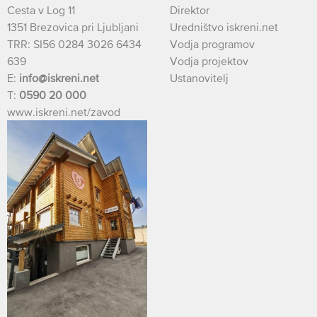
Cesta v Log 11
Direktor
1351 Brezovica pri Ljubljani
Uredništvo iskreni.net
TRR: SI56 0284 3026 6434
Vodja programov
639
Vodja projektov
E:
info@iskreni.net
Ustanovitelj
T:
0590 20 000
www.iskreni.net/zavod