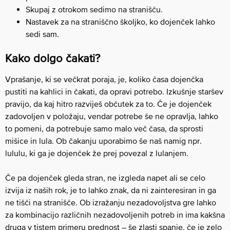
Skupaj z otrokom sedimo na stranišču.
Nastavek za na straniščno školjko, ko dojenček lahko
sedi sam.
Kako dolgo čakati?
Vprašanje, ki se večkrat poraja, je, koliko časa dojenčka
pustiti na kahlici in čakati, da opravi potrebo. Izkušnje staršev
pravijo, da kaj hitro razviješ občutek za to. Če je dojenček
zadovoljen v položaju, vendar potrebe še ne opravlja, lahko
to pomeni, da potrebuje samo malo več časa, da sprosti
mišice in lula. Ob čakanju uporabimo še naš namig npr.
lululu, ki ga je dojenček že prej povezal z lulanjem.
Če pa dojenček gleda stran, ne izgleda napet ali se celo
izvija iz naših rok, je to lahko znak, da ni zainteresiran in ga
ne tišči na stranišče. Ob izražanju nezadovoljstva gre lahko
za kombinacijo različnih nezadovoljenih potreb in ima kakšna
druga v tistem primeru prednost – še zlasti spanje, če je zelo