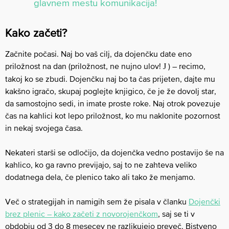
glavnem mestu komunikacija!
Kako začeti?
Začnite počasi. Naj bo vaš cilj, da dojenčku date eno
priložnost na dan (priložnost, ne nujno ulov!
) – recimo,
J
takoj ko se zbudi. Dojenčku naj bo ta čas prijeten, dajte mu
kakšno igračo, skupaj poglejte knjigico, če je že dovolj star,
da samostojno sedi, in imate proste roke. Naj otrok povezuje
čas na kahlici kot lepo priložnost, ko mu naklonite pozornost
in nekaj svojega časa.
Nekateri starši se odločijo, da dojenčka vedno postavijo še na
kahlico, ko ga ravno previjajo, saj to ne zahteva veliko
dodatnega dela, če plenico tako ali tako že menjamo.
Več o strategijah in namigih sem že pisala v članku
Dojenčki
brez plenic – kako začeti z novorojenčkom
, saj se ti v
obdobju od 3 do 8 mesecev ne razlikujejo preveč. Bistveno