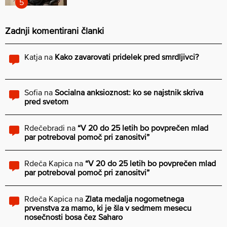
Zadnji komentirani članki
Katja
na
Kako zavarovati pridelek pred smrdljivci?
Sofia
na
Socialna anksioznost: ko se najstnik skriva
pred svetom
Rdečebradi
na
“V 20 do 25 letih bo povprečen mlad
par potreboval pomoč pri zanositvi”
Rdeča Kapica
na
“V 20 do 25 letih bo povprečen mlad
par potreboval pomoč pri zanositvi”
Rdeča Kapica
na
Zlata medalja nogometnega
prvenstva za mamo, ki je šla v sedmem mesecu
nosečnosti bosa čez Saharo