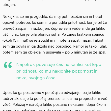
utrujen.
Nekajkrat se mi je zgodilo, da moj petmesečni sin ni hotel
opraviti potrebe, ko sem mu ponudila priložnost, ker je bil že
preveč zaspan in razburjen, čeprav sem vedela, da ga lahko
tišči lulat, ker je bila plenica suha. Po zares kratkem spancu
(okoli 15 minut) se je zbudil in ni hotel zaspati nazaj. Takrat
sem ga odvila in ga držala nad posodico, kamor je takoj lulal,
potem sem ga oblekla in uspavala – po 5 minutah je že spal.
Naj otrok povezuje čas na kahlici kot lepo
priložnost, ko mu naklonite pozornost in
nekaj svojega časa.
Upor, ko ga postavimo v položaj za odvajanje, pa je lahko
tudi znak, da je ta položaj prerasel ali da mu preprosto ni več
všeč. Položaj v naročju lahko postane nekaterim dojenčkom
zoprn, kar pokažejo tako, da se odrivajo z nogicami ali se