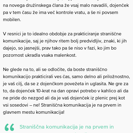
na novega družinskega člana že vsaj malo navadili, dojenček
pa v tem času že ima več kontrole vratu, a še ni povsem
mobilen.
V resnici je to idealno obdobje za prakticiranje straniščne
komunikacije, saj je njihov ritem bolj predvidljiv, znaki, ki jih
dajejo, so jasnejši, prav tako pa še niso v fazi, ko jim bo
pozornost ukradla vsaka malenkost.
Ne glede na to, ali se odločite, da boste straniščno
komunikacijo prakticirali ves čas, samo delno ali priložnostno,
je vaš cilj, da se z dojenčkom povežeta in uglasita. Ne gre za
to, da dojenček 10-krat na dan opravi potrebo v kahlico ali da
ne pride do nezgod ali da je vaš dojenček iz plenic prej kot
vsi sosedovi – ne! Straniščna komunikacija je na prvem in
glavnem mestu komunikacija!
Straniščna komunikacija je na prvem in