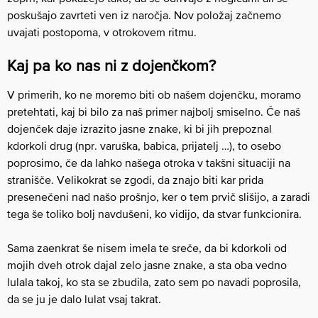
poskušajo zavrteti ven iz naročja. Nov položaj začnemo
uvajati postopoma, v otrokovem ritmu.
Kaj pa ko nas ni z dojenčkom?
V primerih, ko ne moremo biti ob našem dojenčku, moramo
pretehtati, kaj bi bilo za naš primer najbolj smiselno. Če naš
dojenček daje izrazito jasne znake, ki bi jih prepoznal
kdorkoli drug (npr. varuška, babica, prijatelj …), to osebo
poprosimo, če da lahko našega otroka v takšni situaciji na
stranišče. Velikokrat se zgodi, da znajo biti kar prida
presenečeni nad našo prošnjo, ker o tem prvič slišijo, a zaradi
tega še toliko bolj navdušeni, ko vidijo, da stvar funkcionira.
Sama zaenkrat še nisem imela te sreče, da bi kdorkoli od
mojih dveh otrok dajal zelo jasne znake, a sta oba vedno
lulala takoj, ko sta se zbudila, zato sem po navadi poprosila,
da se ju je dalo lulat vsaj takrat.