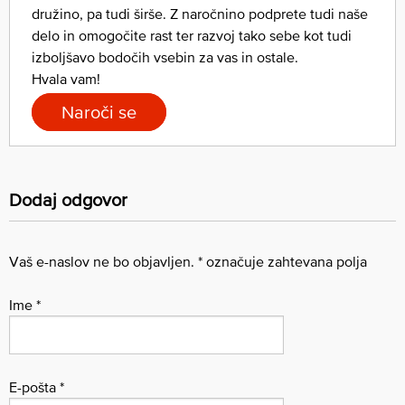
družino, pa tudi širše. Z naročnino podprete tudi naše
delo in omogočite rast ter razvoj tako sebe kot tudi
izboljšavo bodočih vsebin za vas in ostale.
Hvala vam!
Naroči se
Dodaj odgovor
Vaš e-naslov ne bo objavljen.
*
označuje zahtevana polja
Ime
*
E-pošta
*